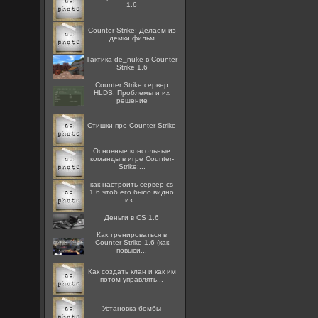
1.6
Counter-Strike: Делаем из
демки фильм
Тактика de_nuke в Counter
Strike 1.6
Counter Strike сервер
HLDS: Проблемы и их
решение
Стишки про Counter Strike
Основные консольные
команды в игре Counter-
Strike:...
как настроить сервер cs
1.6 чтоб его было видно
из...
Деньги в CS 1.6
Как тренироваться в
Counter Strike 1.6 (как
повыси...
Как создать клан и как им
потом управлять...
Установка бомбы