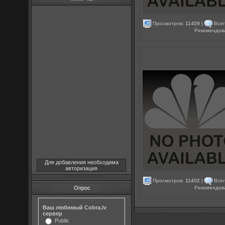
Просмотров:
11409
|
Всег
Рекомендов
Для добавления необходима
авторизация
Просмотров:
11402
|
Всег
Рекомендов
Опрос
Ваш любимый Cobra.lv
сервер
Public