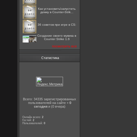
Как установить\запустить
демку в Counter-Strik...
36 советов при игре в CS:
Создание своего мувика в
Counter Strike 1.6
посмотреть все
Статистика
Всего: 34335 зарегистрированных
пользователей на сайте +
0
сегодня
и (0 вчера)
Онлайн всего:
2
Гостей:
2
Пользователей:
0