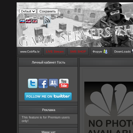
www.CobRa.lv
LIVE Stream
SMS SHOP
Форум
DownLoads
Личный кабинет Гость
Реклама
This feature is for Premium users
only!
Мини чат