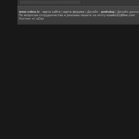
www.cobra.lv
-
карта сайта
|
карта форума
| Дизайн -
podrubaj
| Дизайн данно
По вопросам сотрудничества и рекламы пишите на почту
rusalex11@live.com
Хостинг от
uCoz