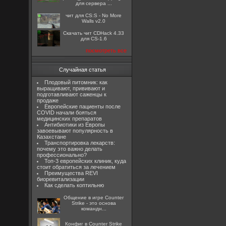
для сервера ...
чит для CS:S - No More
Walls v2.0
Скачать чит CDHack 4.33
для CS-1.6
посмотреть все
Случайная статья
Плодовый питомник: как
выращивают, прививают и
подготавливают саженцы к
продаже
Европейские пациенты после
COVID начали бояться
медицинских препаратов
Антибиотики из Европы
завоевывают популярность в
Казахстане
Транспортировка лекарств:
почему это важно делать
профессионально?
Топ-3 европейских клиник, куда
стоит обратиться за лечением
Преимущества REVI
биоревитализации
Как сделать коптильню
Общение в игре Counter
Strike - это основа
командн...
Конфиг в Counter Strike