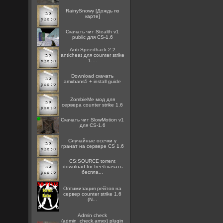
RainySnowy [Дождь по
карте]
Скачать чит Stealth v1
public для CS-1.6
Anti Speedhack 2.2
anticheat для counter strike
1....
Download скачать
amxbans5 + install guide
ZombieMe мод для
сервера counter strike 1.6
Скачать чит SlowMotion v1
для CS-1.6
Случайные осечки у
гранат на сервере CS 1.6
CS:SOURCE torrent
download for free/скачать
беспла...
Оптимизация рейтов на
сервер counter strike 1.6
(N...
Admin check
(admin_check.amxx) plugin