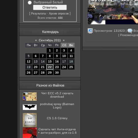
Выбранный Белый
[
·
]
Результаты
Архив опросов
Всего ответов:
444
Просмотров:
131923
|
Все
Календарь
| Рекомендо
«
Сентябрь 2011
»
Пн
Вт
Ср
Чт
Пт
Сб
Вс
1
2
3
4
5
6
7
8
9
10
11
12
13
14
15
16
17
18
19
20
21
22
23
24
25
26
27
28
29
30
Разное из Файлов
Чит ECC v5.2 скачать
download
podrubaj spray (Batman
Logo)
CS 1.6 Cd-key
Скачать чит Анти-отдача
+ анти-разброс для cs-1.6