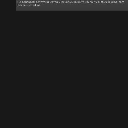
По вопросам сотрудничества и рекламы пишите на почту
rusalex11@live.com
Хостинг от
uCoz