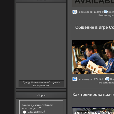
Просмотров:
11495
|
Всег
Рекомендов
Общение в игре Cou
Просмотров:
122141
|
Все
Для добавления необходима
| Рекомендо
авторизация
Как тренироваться в 
Опрос
Какой дизайн Cobra.lv
используете?
Стандартный