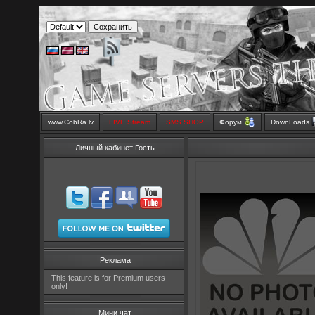
www.CobRa.lv
LIVE Stream
SMS SHOP
Форум
DownLoads
Личный кабинет Гость
Реклама
This feature is for Premium users
only!
Мини чат