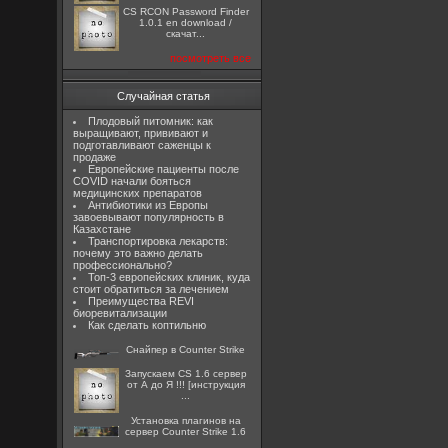
CS RCON Password Finder
1.0.1 en download /
скачат...
посмотреть все
Случайная статья
Плодовый питомник: как
выращивают, прививают и
подготавливают саженцы к
продаже
Европейские пациенты после
COVID начали бояться
медицинских препаратов
Антибиотики из Европы
завоевывают популярность в
Казахстане
Транспортировка лекарств:
почему это важно делать
профессионально?
Топ-3 европейских клиник, куда
стоит обратиться за лечением
Преимущества REVI
биоревитализации
Как сделать коптильню
Снайпер в Counter Strike
Запускаем CS 1.6 сервер
от А до Я !!! [инструкция
...
Установка плагинов на
сервер Counter Strike 1.6