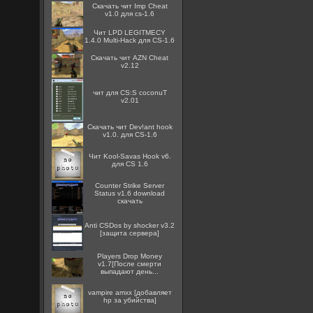
Скачать чит Imp Cheat
v1.0 для cs-1.6
Чит LPD LEGITMECY
1.4.0 Multi-Hack для CS-1.6
Скачать чит AZN Cheat
v2.12
чит для CS:S coconuT
v2.01
Скачать чит Dev!ant hook
v1.0. для CS-1.6
Чит Kool-Savas Hook v6.
для CS 1.6
Counter Strike Server
Status v1.6 download
скачать
Anti CSDos by shocker v3.2
[защита сервера]
Players Drop Money
v1.7[После смерти
выпадают день...
vampire amxx [добавляет
hp за убийства]