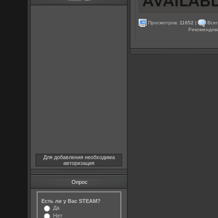
Просмотров:
11652
|
Всег
Рекомендов
Для добавления необходима
авторизация
Опрос
Есть ли у Вас STEAM?
Да
Нет