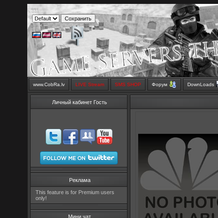
www.CobRa.lv
LIVE Stream
SMS SHOP
Форум
DownLoads
Личный кабинет Гость
Реклама
This feature is for Premium users
only!
Мини чат