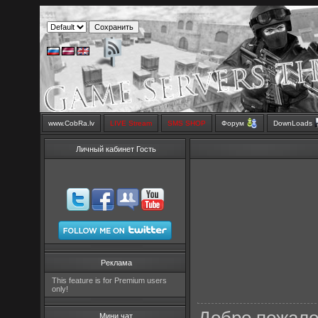
www.CobRa.lv
LIVE Stream
SMS SHOP
Форум
DownLoads
Личный кабинет Гость
Реклама
This feature is for Premium users
only!
Мини чат