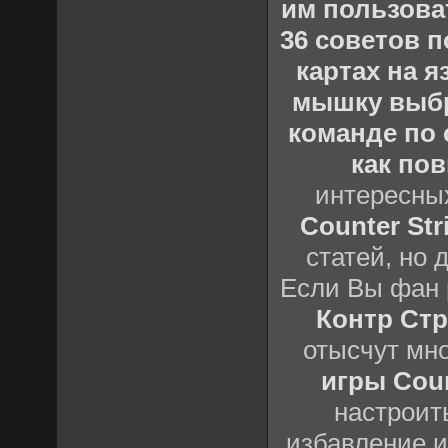
им пользова
36 советов по
картах на 
мышку выб
команде по c
как пов
интересны
Counter Stri
статей, но 
Если Вы фан 
Контр Стр
отысчут мн
игры Count
настроить
избавление и