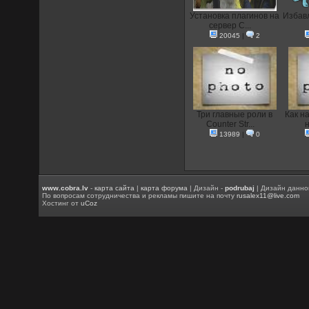
Установка плагинов на
Избавл
сервер C...
20045
|
2
Три главные роли в
Как н
Counter Str...
н
13989
|
0
www.cobra.lv
-
карта сайта
|
карта форума
| Дизайн -
podrubaj
| Дизайн данно
По вопросам сотрудничества и рекламы пишите на почту
rusalex11@live.com
Хостинг от
uCoz