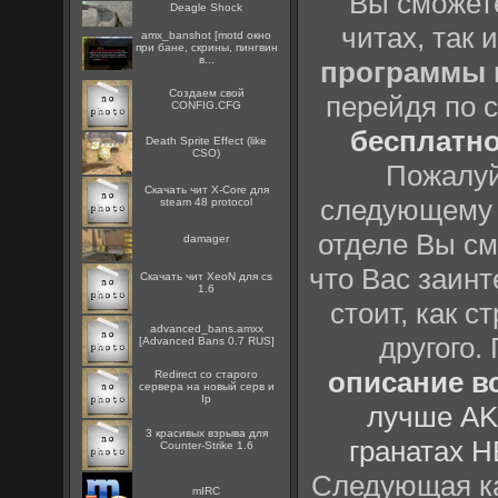
Вы сможете
Deagle Shock
читах, так 
amx_banshot [motd окно
при бане, скрины, пингвин
в...
программы
Создаем свой
перейдя по 
CONFIG.CFG
бесплатн
Death Sprite Effect (like
CSO)
Пожалуй
Скачать чит X-Core для
следующему
steam 48 protocol
отделе Вы см
damager
что Вас заинт
Скачать чит XeoN для cs
1.6
стоит, как с
advanced_bans.amxx
другого.
[Advanced Bans 0.7 RUS]
описание вс
Redirect со старого
сервера на новый серв и
Ip
лучше AK
3 красивых взрыва для
гранатах H
Counter-Strike 1.6
Следующая ка
mIRC