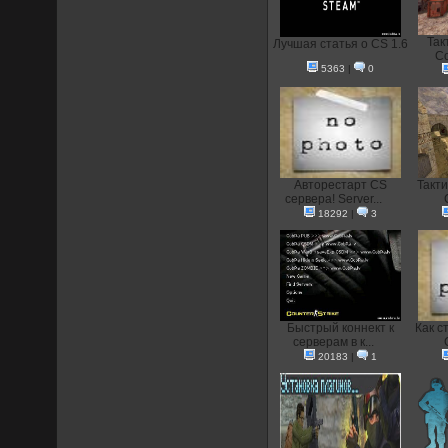
Так
Лучшая статья о CS 1.6
Co
5363
|
0
Авторестарт CS
Такти
сервера! Server...
18292
|
3
Быстрый коннект к
Как с
серверам в к...
20183
|
1