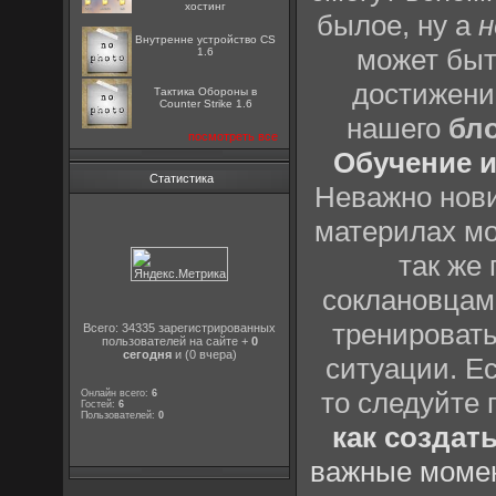
хостинг
былое, ну а
н
Внутренне устройство CS
может быт
1.6
достижени
Тактика Обороны в
Counter Strike 1.6
нашего
бл
посмотреть все
Обучение и
Статистика
Неважно нови
материлах мо
так же
соклановцами
тренировать
Всего: 34335 зарегистрированных
пользователей на сайте +
0
сегодня
и (0 вчера)
ситуации. Е
то следуйте 
Онлайн всего:
6
Гостей:
6
Пользователей:
0
как создат
важные момен