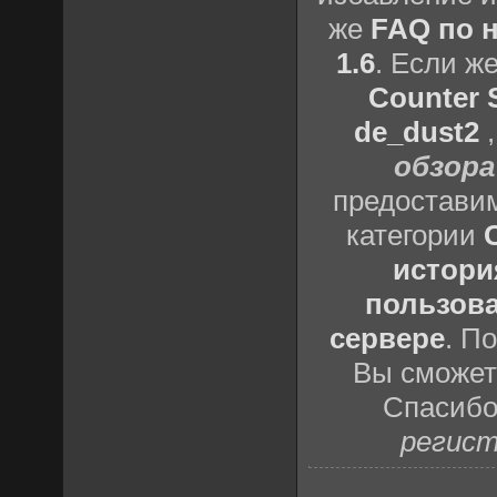
же
FAQ по н
1.6
. Если ж
Counter S
de_dust2
обзора
предоставим
категории
истори
пользова
сервере
. П
Вы сможете
Спасибо
регист