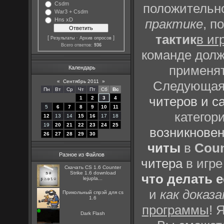
Csdm
положительно
War3 + Csdm
Hns xD
практике
, п
тактик
в иг
[
·
]
Результаты
Архив опросов
Всего ответов:
936
команде долж
применят
Календарь
«
Сентябрь 2011
»
Следующая 
Пн
Вт
Ср
Чт
Пт
Сб
Вс
читеров и с
1
2
3
4
5
6
7
8
9
10
11
категор
12
13
14
15
16
17
18
19
20
21
22
23
24
25
возникновен
26
27
28
29
30
читы
в
Coun
Разное из Файлов
читера
в игре
Скачать CS 1.6 Counter
Strike 1.6 download
что делать 
lejupla...
и
как доказ
Прикольный спрэй для cs
1.6
программы
! 
Dark Flash