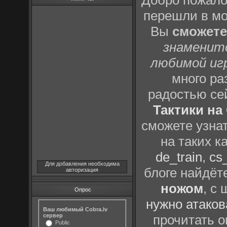
Добро пожало
перешли в м
Вы
сможете
знаменит
любимой иг
много р
радостью се
Тактики на 
сможете узна
на таких к
de_train
,
cs_
Для добавления необходима
блоге найдёт
авторизация
ножом
, с
Опрос
нужно атаков
Ваш любимый Cobra.lv
сервер
прочитать о
Public