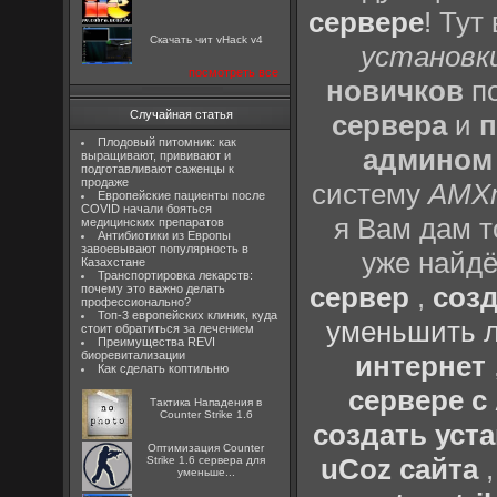
сервере
! Тут
Скачать чит vHack v4
установки
посмотреть все
новичков
по
Случайная статья
сервера
и
п
Плодовый питомник: как
админом
выращивают, прививают и
подготавливают саженцы к
продаже
систему
AMX
Европейские пациенты после
COVID начали бояться
я Вам дам т
медицинских препаратов
Антибиотики из Европы
завоевывают популярность в
уже найдё
Казахстане
Транспортировка лекарств:
сервер
,
созд
почему это важно делать
профессионально?
Топ-3 европейских клиник, куда
уменьшить л
стоит обратиться за лечением
Преимущества REVI
биоревитализации
интернет
Как сделать коптильню
сервере 
Тактика Нападения в
Counter Strike 1.6
создать уста
Оптимизация Counter
uCoz сайта
Strike 1.6 сервера для
уменьше...