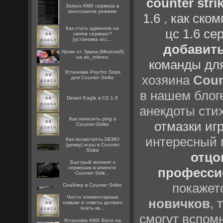
counter strik
Запуск AMX сервера в
консольном режиме
1.6
,
как ско
Как стать админом на
цс 1.6 се
своём сервере?
[установка acc...
добавить
Уроки от Эдика [Moscow5]
на de_inferno
команды дл
Установка Psycho Stats
хозяина
Coun
для Counter Strike
в нашем блоге
Desert Eagle в CS 1.6
анекдоты сти
Как понизить ping в
отмазки иг
Counter-Strike
интересный
Как посмотреть DEMO
(демку) игры в Counter
Strike
отцов
Быстрый коннект к
серверам в клиенте
профессио
Counter Strik...
покажет
Снайпер в Counter Strike
Чисто элементарные
новичков
, 
навыки и советы должен
знать ка...
смогут вспомн
Установка AMX Bans на