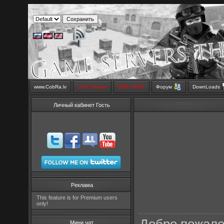
www.CobRa.lv
LIVE Stream
SMS SHOP
Форум
DownLoads
Личный кабинет Гость
Реклама
This feature is for Premium users
only!
Мини чат