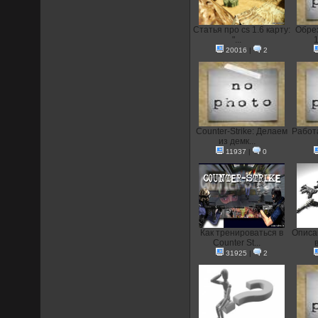
Статья про cs 1.6 карту:
Обрез
"...
1
20016
|
2
Counter-Strike: Делаем
Работа
из демк...
11937
|
0
Как тренироваться в
Описа
Counter St...
в
31925
|
2