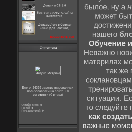
былое, ну а
н
Деньги в CS 1.6
Быстрая раскрутка сайта
может быт
(Бесплатно)
достижени
Делаем Лого в Counter
Strike (для новечков)
нашего
бл
посмотреть все
Обучение и
Статистика
Неважно нови
материлах мо
так же
соклановцами
тренировать
Всего: 34335 зарегистрированных
пользователей на сайте +
0
сегодня
и (0 вчера)
ситуации. Е
то следуйте 
Онлайн всего:
5
Гостей:
5
Пользователей:
0
как создат
важные момен