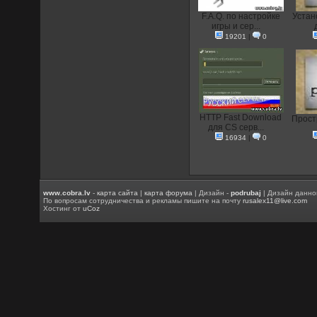
F.A.Q. по настройке
Устан
игры и сер...
19201
|
0
HTTP Fast Download
Прост
для CS серв...
16934
|
0
www.cobra.lv
-
карта сайта
|
карта форума
| Дизайн -
podrubaj
| Дизайн данно
По вопросам сотрудничества и рекламы пишите на почту
rusalex11@live.com
Хостинг от
uCoz