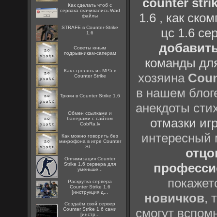
counter strik
Как сделать чтоб с
сервака скачивались Wad
1.6
,
как ско
файлы
STRAFE в Counter-Strike
цс 1.6 се
1.6
добавить
Советы юным
подрывникам-саперам
команды дл
Как стрелять из MP5 в
хозяина
Coun
Counter Strike
в нашем блоге
Трюки в Counter Strike 1.6
анекдоты сти
Oбмен ссылками и
банерами с сайтом
отмазки иг
CobRa.lv
интересный
Как можно говорить без
микрофона в игре Counter
St...
отцов
Оптимизация Counter
профессио
Strike 1.6 сервера для
уменьше...
покажет
Раскрутка сервера
Counter Strike 1.6
[инструкция д...
новичков
, 
Создаём свой сервер
смогут вспомн
Counter Strike 1.6 сами
[инстр...