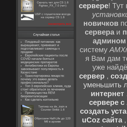
Скачать чит для CS 1.6
сервере
! Тут
Fighter_FX_7.0 (чит)
установки
USP с глушителем всегда
на сервер CS 1.6
новичков
по
посмотреть все
сервера
и
п
Случайная статья
админом
Плодовый питомник: как
выращивают, прививают и
систему
AMX
подготавливают саженцы к
продаже
Европейские пациенты после
я Вам дам т
COVID начали бояться
медицинских препаратов
уже найдё
Антибиотики из Европы
завоевывают популярность в
Казахстане
сервер
,
созд
Транспортировка лекарств:
почему это важно делать
уменьшить л
профессионально?
Топ-3 европейских клиник, куда
стоит обратиться за лечением
интернет
Преимущества REVI
биоревитализации
Как сделать коптильню
сервере 
Тактика на de_train в
создать уста
Counter Strike 1.6
uCoz сайта
Обрезаем Half-Life до 120
Мб в архиве