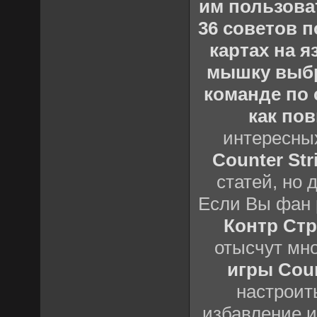
им пользова
36 советов по
картах на 
мышку выб
команде по c
как пов
интересны
Counter Stri
статей, но 
Если Вы фан 
Контр Стр
отысчут мн
игры Count
настроить
избавление и