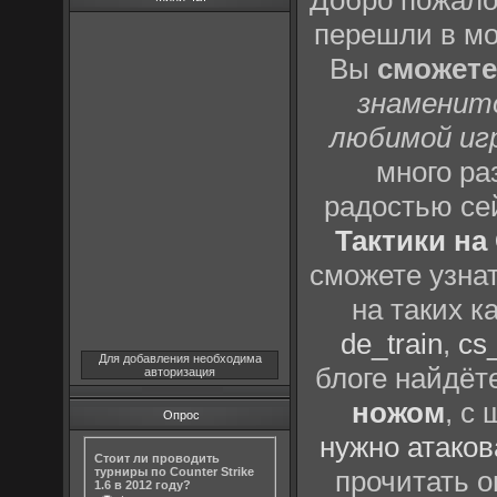
Добро пожало
перешли в м
Вы
сможете
знаменит
любимой иг
много р
радостью се
Тактики на 
сможете узна
на таких к
de_train
,
cs_
Для добавления необходима
блоге найдёт
авторизация
ножом
, с
Опрос
нужно атаков
Стоит ли проводить
турниры по Counter Strike
прочитать о
1.6 в 2012 году?