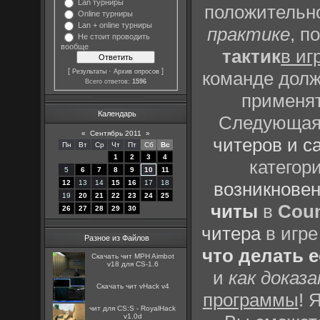
Lan турниры
положительно
Online турниры
Lan + online турниры
практике
, п
Не стоит проводить
вообще
тактик
в иг
[
·
]
Результаты
Архив опросов
команде долж
Всего ответов:
1596
применят
Календарь
Следующая 
«
Сентябрь 2011
»
читеров и с
Пн
Вт
Ср
Чт
Пт
Сб
Вс
1
2
3
4
категор
5
6
7
8
9
10
11
12
13
14
15
16
17
18
возникновен
19
20
21
22
23
24
25
читы
в
Coun
26
27
28
29
30
читера
в игре
Разное из Файлов
что делать 
Скачать чит MPH Aimbot
v18 для CS-1.6
и
как доказ
Скачать чит vHack v4
программы
! 
чит для CS:S - RoyalHack
v1.0d