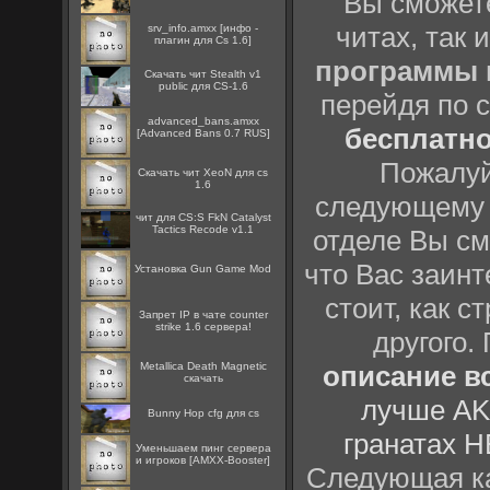
Вы сможете
читах, так 
srv_info.amxx [инфо -
плагин для Cs 1.6]
программы
Скачать чит Stealth v1
public для CS-1.6
перейдя по 
advanced_bans.amxx
бесплатн
[Advanced Bans 0.7 RUS]
Пожалуй
Скачать чит XeoN для cs
1.6
следующему
чит для CS:S FkN Catalyst
Tactics Recode v1.1
отделе Вы см
что Вас заинт
Установка Gun Game Mod
стоит, как с
Запрет IP в чате counter
strike 1.6 сервера!
другого.
Metallica Death Magnetic
описание вс
скачать
лучше AK
Bunny Hop cfg для cs
гранатах H
Уменьшаем пинг сервера
и игроков [AMXX-Booster]
Следующая ка