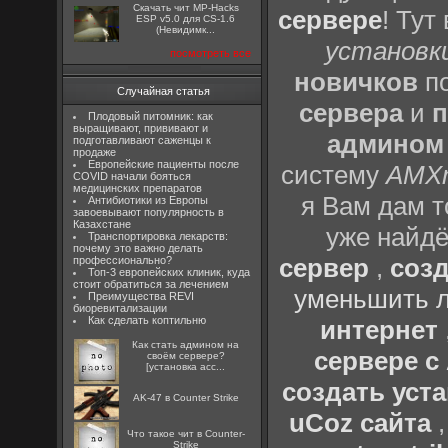
Скачать чит MP-Hacks
сервере
! Тут
ESP v5.0 для CS-1.6
(Невидимк...
установки
посмотреть все
новичков
по
Случайная статья
сервера
и
п
Плодовый питомник: как
выращивают, прививают и
админом
подготавливают саженцы к
продаже
Европейские пациенты после
систему
AMX
COVID начали бояться
медицинских препаратов
я Вам дам т
Антибиотики из Европы
завоевывают популярность в
Казахстане
уже найдё
Транспортировка лекарств:
почему это важно делать
сервер
,
созд
профессионально?
Топ-3 европейских клиник, куда
стоит обратиться за лечением
уменьшить л
Преимущества REVI
биоревитализации
Как сделать коптильню
интернет
Как стать админом на
сервере 
своём сервере?
[установка acc...
создать уста
AK-47 в Counter Strike
uCoz сайта
Что такое чит в Counter-
Strike