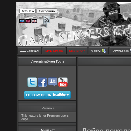
www.CobRa.lv
LIVE Stream
SMS SHOP
Форум
DownLoads
Личный кабинет Гость
Реклама
This feature is for Premium users
only!
Мини чат