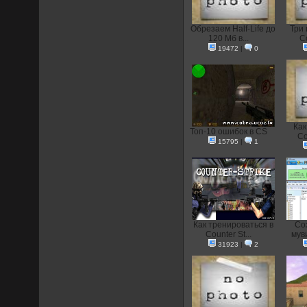
Обрезаем Half-Life до
Три 
120 Мб в...
Co
19472
|
0
Как
Топ-10 ошибок в CS
Co
15795
|
1
Как тренироваться в
Со
Counter St...
муви
31923
|
2