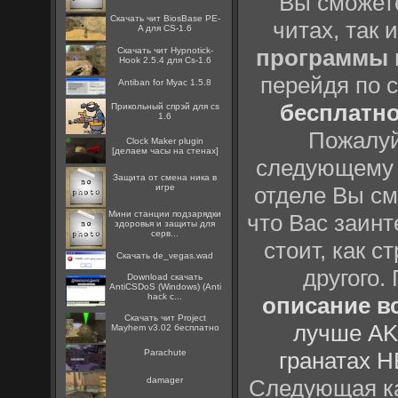
Вы сможете
Скачать чит BiosBase PE-
читах, так 
A для CS-1.6
программы
Скачать чит Hypnotick-
Hook 2.5.4 для Cs-1.6
перейдя по 
Antiban for Myac 1.5.8
бесплатн
Прикольный спрэй для cs
1.6
Пожалуй
Clock Maker plugin
[делаем часы на стенах]
следующему
Защита от смена ника в
игре
отделе Вы см
Мини станции подзарядки
что Вас заинт
здоровья и защиты для
серв...
стоит, как с
Скачать de_vegas.wad
другого.
Download скачать
AntiCSDoS (Windows) (Anti
hack c...
описание вс
Скачать чит Project
лучше AK
Mayhem v3.02 бесплатно
Parachute
гранатах H
damager
Следующая ка