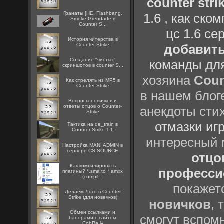
counter strik
Гранаты [HE, Flashbang,
1.6
,
как ско
Smoke Grendade в
Counter S...
цс 1.6 се
История читерства в
Counter Strike
добавить
Создание "чистых"
команды дл
скриншотов в counter S...
хозяина
Coun
Как стрелять из MP5 в
Counter Strike
в нашем блоге
Вопросы новичков и
ответы отцов о Counter-
анекдоты сти
Strike
отмазки иг
Тактика на de_train в
Counter Strike 1.6
интересный
Настройка MANI ADMIN в
сервере CS:SOURCE
отцов
Как компилировать
профессио
плагины? *.sma to *.amxx
(compil...
покажет
Делаем Лого в Counter
Strike (для новечков)
новичков
, 
Oбмен ссылками и
смогут вспомн
банерами с сайтом
CobRa.lv