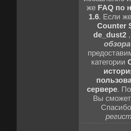
же
FAQ по н
1.6
. Если ж
Counter S
de_dust2
обзора
предоставим
категории
истори
пользова
сервере
. П
Вы сможете
Спасибо
регист