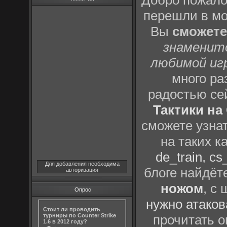
Добро пожало
перешли в м
Вы
сможете
знаменит
любимой иг
много р
радостью се
Тактики на 
сможете узна
на таких к
de_train
,
cs_
Для добавления необходима
блоге найдёт
авторизация
ножом
, с
Опрос
нужно атаков
Стоит ли проводить
турниры по Counter Strike
прочитать о
1.6 в 2012 году?