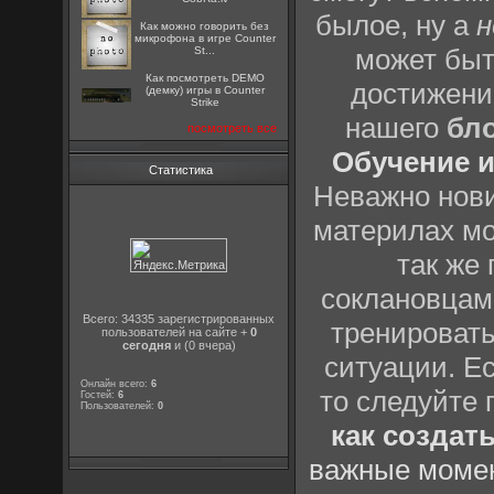
былое, ну а
н
Как можно говорить без
микрофона в игре Counter
может быт
St...
Как посмотреть DEMO
достижени
(демку) игры в Counter
Strike
нашего
бл
посмотреть все
Обучение и
Статистика
Неважно нови
материлах мо
так же
соклановцами
Всего: 34335 зарегистрированных
тренировать
пользователей на сайте +
0
сегодня
и (0 вчера)
ситуации. Е
Онлайн всего:
6
то следуйте 
Гостей:
6
Пользователей:
0
как создат
важные момен