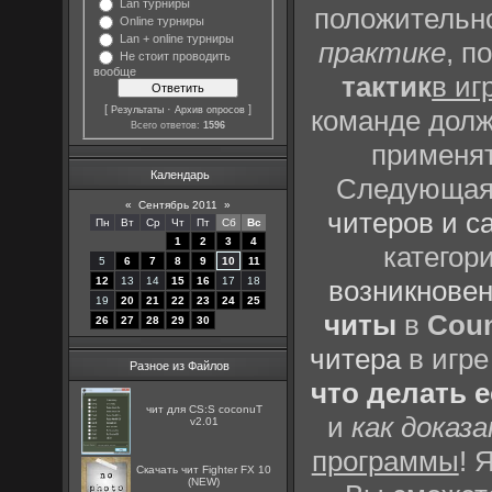
Lan турниры
положительно
Online турниры
Lan + online турниры
практике
, п
Не стоит проводить
вообще
тактик
в иг
[
·
]
Результаты
Архив опросов
команде долж
Всего ответов:
1596
применят
Календарь
Следующая 
«
Сентябрь 2011
»
читеров и с
Пн
Вт
Ср
Чт
Пт
Сб
Вс
1
2
3
4
категор
5
6
7
8
9
10
11
12
13
14
15
16
17
18
возникновен
19
20
21
22
23
24
25
читы
в
Coun
26
27
28
29
30
читера
в игре
Разное из Файлов
что делать 
чит для CS:S coconuT
и
как доказ
v2.01
программы
! 
Скачать чит Fighter FX 10
(NEW)