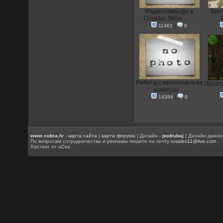
Радиокоманды в
Такт
Counter Strike ...
11461
|
0
Работа с консолью и ее
Прост
команды
14384
|
0
www.cobra.lv
-
карта сайта
|
карта форума
| Дизайн -
podrubaj
| Дизайн данно
По вопросам сотрудничества и рекламы пишите на почту
rusalex11@live.com
Хостинг от
uCoz