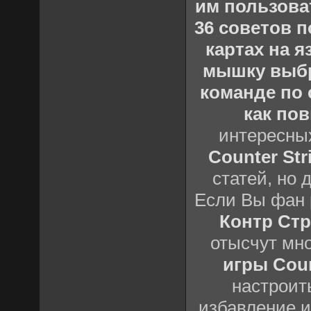
им пользова
36 советов по
картах на 
мышку выб
команде по c
как пов
интересны
Counter Stri
статей, но 
Если Вы фан 
Контр Стр
отысчут мн
игры Count
настроить
избавление и