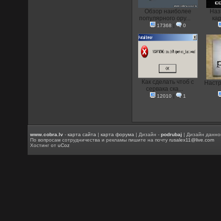
Обзор наиболее
Наз
популярного ору...
кар
17368
|
0
Как сделать чтоб с
Настр
сервака ска...
12010
|
1
www.cobra.lv
-
карта сайта
|
карта форума
| Дизайн -
podrubaj
| Дизайн данно
По вопросам сотрудничества и рекламы пишите на почту
rusalex11@live.com
Хостинг от
uCoz