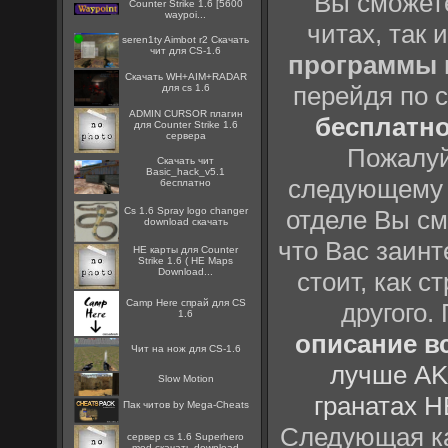
Вы сможете
Counter Strike 1.6 [5600
waypoi...
читах, так 
seren1ty Aimbot r2 Скачать
чит для CS-1.6
программы
Скачать WH+AIM+RADAR
перейдя по 
для cs 1.6
ADMIN CURSOR плагин
бесплатн
для Counter Strike 1.6
сервера
Пожалуй
Скачать чит
Basic_hack_v5.1
следующему
бесплатно
Cs 1.6 Spray logo changer
отделе Вы см
download скачать
что Вас заинт
HE карты для Counter
Strike 1.6 ( HE Maps
Download...
стоит, как с
Camp Here спрай для CS
другого.
1.6
описание вс
Чит на нож для CS-1.6
лучше AK
Slow Motion
гранатах H
Пак читов by Mega-Cheats
Следующая ка
сервер cs 1.6 Superhero
mod скачать download