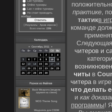
Lan турниры
положительно
Online турниры
Lan + online турниры
практике
, п
Не стоит проводить
вообще
тактик
в иг
[
·
]
Результаты
Архив опросов
команде долж
Всего ответов:
1596
применят
Календарь
Следующая 
«
Сентябрь 2011
»
читеров и с
Пн
Вт
Ср
Чт
Пт
Сб
Вс
1
2
3
4
категор
5
6
7
8
9
10
11
12
13
14
15
16
17
18
возникновен
19
20
21
22
23
24
25
читы
в
Coun
26
27
28
29
30
читера
в игре
Разное из Файлов
что делать 
Back Weapons [модели
оружия на спине]
и
как доказ
WCG Theme Song
программы
! 
Waypoints для CSDM