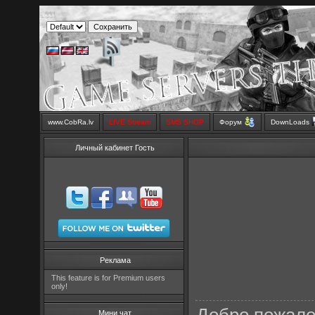
www.CobRa.lv
LIVE Stream
SMS SHOP
Форум
DownLoads
Личный кабинет Гость
Реклама
This feature is for Premium users
only!
Мини чат