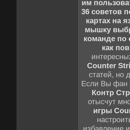
им пользова
36 советов по
картах на 
мышку выб
команде по c
как пов
интересны
Counter Stri
статей, но 
Если Вы фан 
Контр Стр
отысчут мн
игры Count
настроить
избавление и