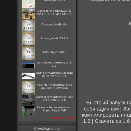
Скачать чит HEADZOTS
V2.4 PUBLIC для CS-1.6
Скачать Hardballer
Admin_slash CS 1.6
Killed by cheater
auto record демки для cs
1.6
USP с глушителем всегда
на сервер CS 1.6
Killa_Hp (Информация об
убийце) RusVersion
Скачать мультихак Nk hack
v 5.9 для CS-1.6
Быстрый запуск н
Скачать беспалевый чит
себя админом
|
За
Super Simple WH
компилировать пла
посмотреть все
1.6
|
Скачать cs 1.6
Случайная статья