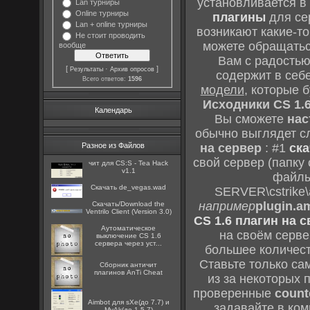
установливается в
Lan турниры
Online турниры
плагины
для се
Lan + online турниры
возникают какие-т
Не стоит проводить
можете обращатьс
вообще
Вам с радость
[
·
]
Результаты
Архив опросов
содержит в себе
Всего ответов:
1596
модели
, которые 
Исходники CS 1.
Календарь
Вы сможете
нас
обычно выглядет 
Разное из Файлов
на сервер
: #1
ска
свой сервер (папку
чит для CS:S - Tea Hack
v1.1
файл
Скачать de_vegas.wad
SERVER\cstrike\
например
plugin.a
Скачать/Download the
Ventrilo Client (Version 3.0)
CS 1.6 плагин на 
Аутоматическое
на своём сервер
выключение CS 1.6
сервера через уст...
большее количест
Ставьте только са
Сборник античит
плагинов AnTi Cheat
из за некоторых 
проверенные
count
Aimbot для sXe(до 7.7) и
задавайте в ко
MyAk(до 1.5.7)