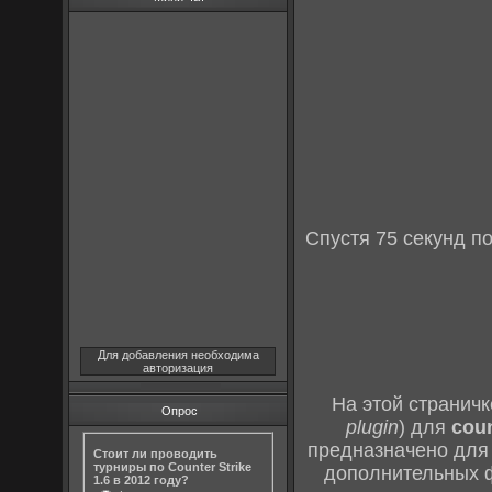
Спустя 75 секунд п
Для добавления необходима
авторизация
На этой странич
Опрос
plugin
) для
coun
предназначено для 
Стоит ли проводить
турниры по Counter Strike
дополнительных ф
1.6 в 2012 году?