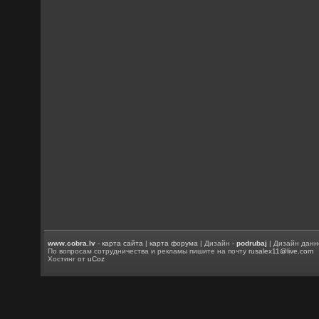
www.cobra.lv
-
карта сайта
|
карта форума
| Дизайн -
podrubaj
| Дизайн данн
По вопросам сотрудничества и рекламы пишите на почту
rusalex11@live.com
Хостинг от
uCoz