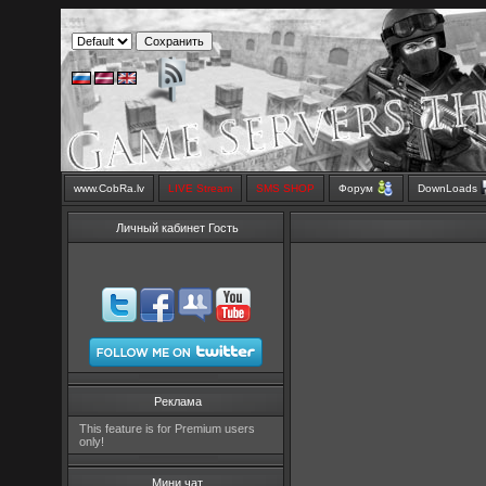
www.CobRa.lv
LIVE Stream
SMS SHOP
Форум
DownLoads
Личный кабинет Гость
Реклама
This feature is for Premium users
only!
Мини чат