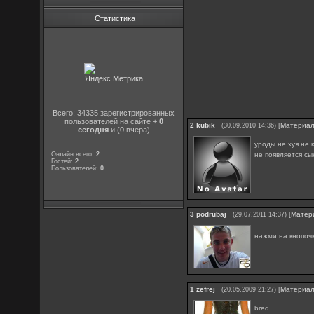
Статистика
Всего: 34335 зарегистрированных
пользователей на сайте +
0
2
kubik
[
Материа
(30.09.2010 14:36)
сегодня
и (0 вчера)
уроды не хуя не 
не появляется сы
Онлайн всего:
2
Гостей:
2
Пользователей:
0
3
podrubaj
[
Матер
(29.07.2011 14:37)
нажми на кнопочк
1
zefrej
[
Материа
(20.05.2009 21:27)
bred