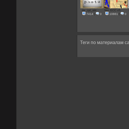
de_cpl_stri...
Чит ECC v5....
7414
|
0
10861
|
0
Теги по материалам са