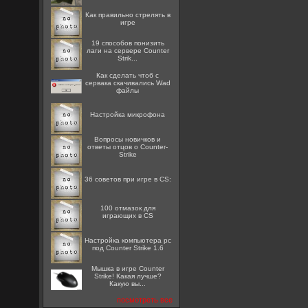
Как правильно стрелять в
игре
19 способов понизить
лаги на сервере Counter
Strik...
Как сделать чтоб с
сервака скачивались Wad
файлы
Настройка микрофона
Вопросы новичков и
ответы отцов о Counter-
Strike
36 советов при игре в CS:
100 отмазок для
играющих в CS
Настройка компьютера pc
под Counter Strike 1.6
Мышка в игре Counter
Strike! Какая лучше?
Какую вы...
посмотреть все