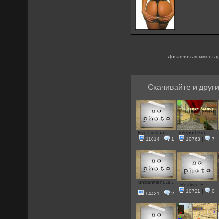
Добавлять комментар
Скачивайте и други
Eye Lids[за...
Teleport Sm...
11014
|
1
10763
|
7
unbanmenu.a...
Realistic F...
10721
|
0
14421
|
2