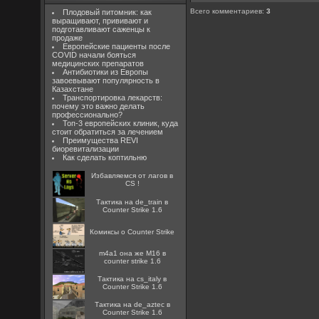
Всего комментариев
:
3
Плодовый питомник: как
выращивают, прививают и
подготавливают саженцы к
продаже
Европейские пациенты после
COVID начали бояться
медицинских препаратов
Антибиотики из Европы
завоевывают популярность в
Казахстане
Транспортировка лекарств:
почему это важно делать
профессионально?
Топ-3 европейских клиник, куда
стоит обратиться за лечением
Преимущества REVI
биоревитализации
Как сделать коптильню
Избавляемся от лагов в
CS !
Тактика на de_train в
Counter Strike 1.6
Комиксы о Counter Strike
m4a1 она же M16 в
counter strike 1.6
Тактика на cs_italy в
Counter Strike 1.6
Тактика на de_aztec в
Counter Strike 1.6