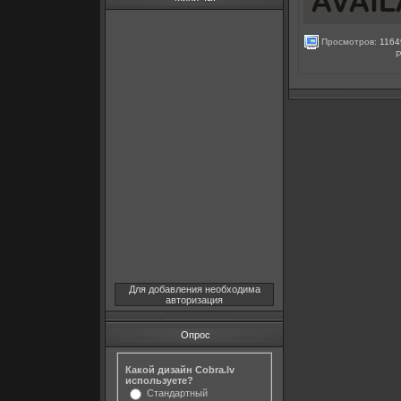
Просмотров:
1164
Р
Для добавления необходима
авторизация
Опрос
Какой дизайн Cobra.lv
используете?
Стандартный