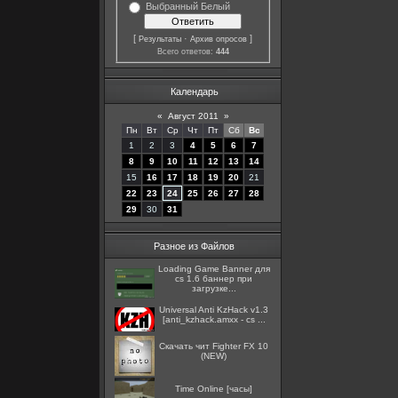
Выбранный Белый
[
·
]
Результаты
Архив опросов
Всего ответов:
444
Календарь
«
Август 2011
»
Пн
Вт
Ср
Чт
Пт
Сб
Вс
1
2
3
4
5
6
7
8
9
10
11
12
13
14
15
16
17
18
19
20
21
22
23
24
25
26
27
28
29
30
31
Разное из Файлов
Loading Game Banner для
cs 1.6 баннер при
загрузке...
Universal Anti KzHack v1.3
[anti_kzhack.amxx - cs ...
Скачать чит Fighter FX 10
(NEW)
Time Online [часы]