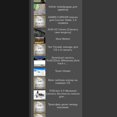
Admin radar[радар для
админа]
ADMIN CURSOR плагин
для Counter Strike 1.6
сервера
AUG A3 Camos [Скачать
скин модель]
Slow Motion
Чит Female ownage для
CS-1.6 скачать
Download скачать
AntiCSDoS (Windows) (Anti
hack c...
Team Viewer
Mute любому игроку на
сервере CS
POD-bot 3.0 Metamod
[скачать бесплатно плагин
для ...
Трансфер денег между
игроками