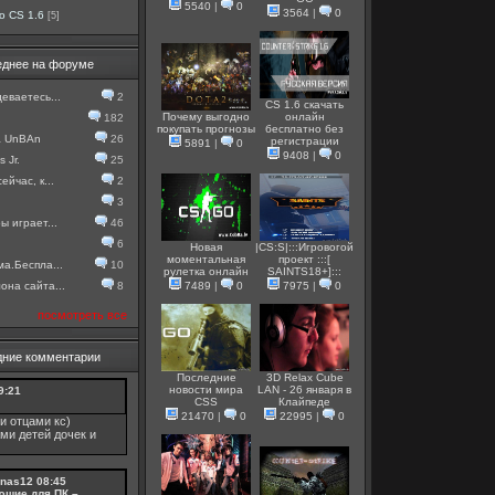
5540
|
0
3564
|
0
о CS 1.6
[5]
еднее на форуме
еваетесь...
2
CS 1.6 скачать
Почему выгодно
онлайн
182
покупать прогнозы
бесплатно без
а UnBAn
26
регистрации
5891
|
0
9408
|
0
 Jr.
25
ейчас, к...
2
3
ы играет...
46
6
Новая
|CS:S|:::Игровогой
моментальная
проект :::[
ма.Беспла...
10
рулетка онлайн
SAINTS18+]:::
она сайта...
8
7489
|
0
7975
|
0
посмотреть все
дние комментарии
Последние
3D Relax Cube
новости мира
LAN - 26 января в
9:21
CSS
Клайпеде
21470
|
0
22995
|
0
и отцами кс)
ми детей дочек и
nas12
08:45
ющие для ПК –