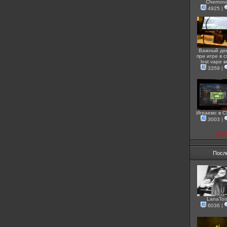
Chernov
4925
|
Важный де
при игре в c
lost vape 
3359
|
Играемс в 
3003
|
доб
Посл
LanaToo
6036
|