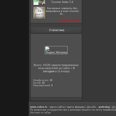
Counter Strike 1.6
Как можно говорить без
микрофона в игре Counter
St...
посмотреть все
Статистика
Всего: 34335 зарегистрированных
пользователей на сайте +
0
сегодня
и (0 вчера)
Онлайн всего:
33
Гостей:
33
Пользователей:
0
www.cobra.lv
-
карта сайта
|
карта форума
| Дизайн -
podrubaj
| Ди
По вопросам сотрудничества и рекламы пишите на почту
rusalex11
Хостинг от
uCoz