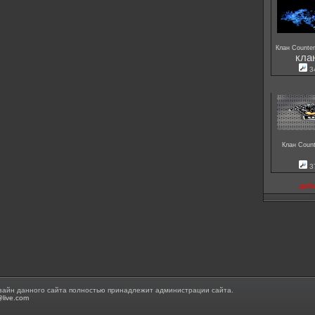
Клан Counter
кла
3
Клан Count
3
доб
зайн данного сайта полностью принадлежит администрации сайта.
@live.com