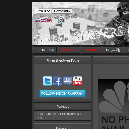
www.CobRa.lv
LIVE Stream
SMS SHOP
Форум
D
Личный кабинет Гость
Реклама
This feature is for Premium users
only!
Мини чат