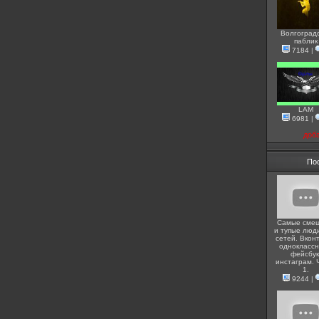
Волгоград
паблик
7184
|
LAM
6981
|
доб
По
Самые сме
и тупые люди
сетей. Вконт
одноклассн
фейсбук
инстаграм. 
1.
9244
|