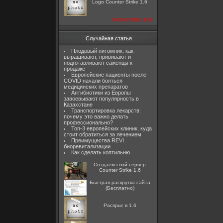
Logo Counter Strike 1.6
посмотреть все
Случайная статья
Плодовый питомник: как
выращивают, прививают и
подготавливают саженцы к
продаже
Европейские пациенты после
COVID начали бояться
медицинских препаратов
Антибиотики из Европы
завоевывают популярность в
Казахстане
Транспортировка лекарств:
почему это важно делать
профессионально?
Топ-3 европейских клиник, куда
стоит обратиться за лечением
Преимущества REVI
биоревитализации
Как сделать коптильню
Создаем свой сервер
Counter Strike 1.6
Быстрая раскрутка сайта
(Бесплатно)
Распрыг в 1.6