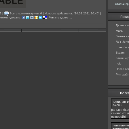
Статьи пр
9
|
Всего комментариев:
0
| Новость добавлена: [24.08.2011 20:40] |
Посл
екомендовать:
|
Читать далее ...
Да вы изд
Мапы
Заявка н
RoY Jones
Если бы с
Steam
Какие игр
help
Новая те
Рип шабл
После
Dima_ak
1
Ak-VaL
раньше был
сейчас отца
сыновей))
tomastome
Комплекту