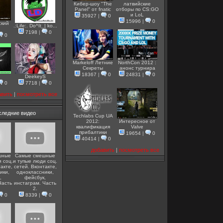
Кибер-шоу "The
латвийские
Panel" от fnatic
отборы по CS:GO
и LoL
35927
|
0
15996
|
0
ский
.:Life:. Do^It_| ko...
7198
|
0
0
Markeloff Летние
NorthCon 2012 :
Секреты
анонс турнира
18367
|
0
24831
|
0
DeekeyS
0
7718
|
0
авить
|
посмотреть все
следние видео
Techlabs Cup UA
2012:
Интересное от
квалификация
Valve
прибалтики
19654
|
0
40414
|
0
добавить
|
посмотреть все
шные
Самые смешные
 соц.
и тупые люди соц.
акте,
сетей. Вконтакте,
ики,
одноклассники,
,
фейсбук,
Часть
инстаграм. Часть
2.
0
8339
|
0