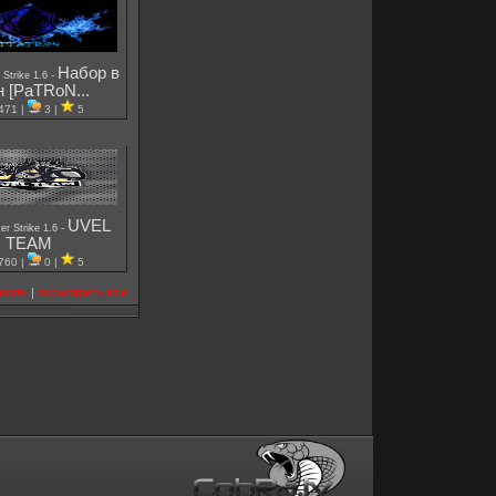
Набор в
-
 Strike 1.6
н [PaTRoN...
471 |
3 |
5
UVEL
-
er Strike 1.6
TEAM
760 |
0 |
5
авить
|
посмотреть все