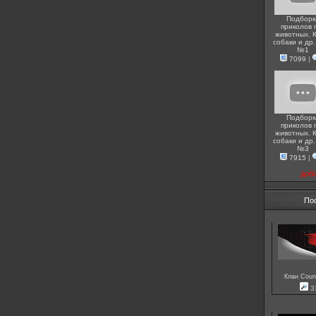
Подборк
приколов 
животных. 
собаки и др.
№1
7099
|
Подборк
приколов 
животных. 
собаки и др.
№3
7915
|
доб
По
Клан Count
3