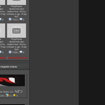
а
Подборка
про
приколов про
Коты,
животных. Коты,
 Угар
собаки и др. Угар
№2
0
7312
|
0
а
Подборка
про
приколов про
Коты,
животных. Коты,
 Угар
собаки и др. Угар
№4
0
7356
|
0
авить
|
посмотреть все
следние кланы
ℕℤツ
-
er Strike 1.6
139 |
0 |
5