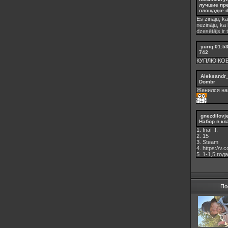
лучшие пр
площадке d
Es zināju, ka
nezināju, ka
dzesētājs ir 
yuriq
01:5
742
КУПЛЮ КО
Aleksandr
Dombr
Женился на
gnezdilovj
Набор в кл
1. fnaf .!.
2. 15
3. Steam
4. https://v
5. 1-1,5 годa
По