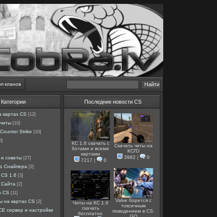
оп кланов
Категории
Последние новости CS
а картах CS
[12]
 читы
[10]
Counter Strike
[10]
0]
КС 1.6 скачать с
Скачать читы на
ботами и всеми
КСГО
картами
3982
|
0
 и советы
[27]
7217
|
0
ро Снайпера
[2]
 CS 1.6
[3]
 Сайта
[2]
и CS
[11]
Valve борется с
ы на картах CS
[2]
Читы на КС 1.6
токсичным
скачать
E сервер и настройки
поведением в CS:
бесплатно
GO