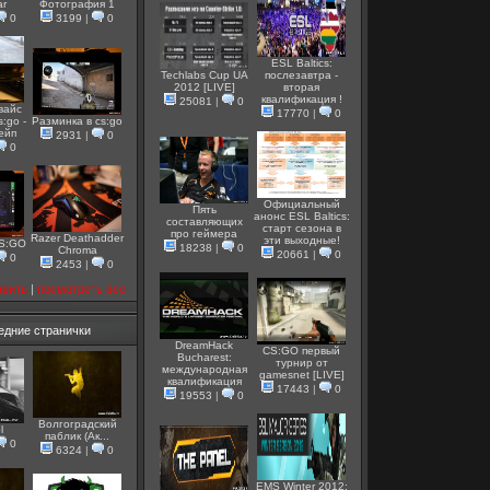
ar
Фотография 1
0
3199
|
0
ESL Baltics:
Techlabs Cup UA
послезавтра -
2012 [LIVE]
вторая
квалификация !
25081
|
0
вайс
17770
|
0
s:go -
Разминка в cs:go
вейп
2931
|
0
0
Официальный
Пять
анонс ESL Baltics:
составляющих
старт сезона в
про геймера
Razer Deathadder
эти выходные!
CS:GO
18238
|
0
Chroma
20661
|
0
0
2453
|
0
авить
|
посмотреть все
едние странички
DreamHack
CS:GO первый
Bucharest:
турнир от
международная
gamesnet [LIVE]
квалификация
17443
|
0
19553
|
0
Волгоградский
l
паблик (Ак...
0
6324
|
0
EMS Winter 2012: