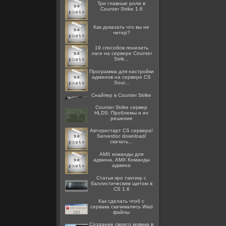
Три главные роли в
Counter Strike 1.6
Как доказать что вы не
читер?
19 способов понизить
лаги на сервере Counter
Strik...
Программа для настройки
админов на сервере CS
Sour...
Снайпер в Counter Strike
Counter Strike сервер
HLDS: Проблемы и их
решение
Авторестарт CS сервера!
Serverdoc download/
скачать...
AMX команды для
админа, AMX Команды
админа
Статья про тактику с
баллистическим щитом в
CS 1.6
Как сделать чтоб с
сервака скачивались Wad
файлы
Создание своего мувика в