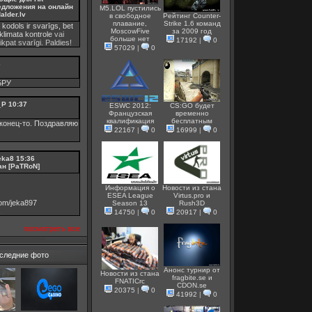
едложения на онлайн
M5.LOL пустились
alder.lv
в свободное
Рейтинг Counter-
плавание,
Strike 1.6 команд
 kodols ir svarīgs, bet
MoscowFive
за 2009 год
klimata kontrole
vai
больше нет
17192
|
0
tikpat svarīgi. Paldies!
57029
|
0
3
БРУ
_P
10:37
ESWC 2012:
CS:GO будет
Французская
временно
квалификация
бесплатным
конец-то. Поздравляю
22167
|
0
16999
|
0
eka8
15:36
ан [PaTRoN]
Информация о
Новости из стана
ESEA League
Virtus.pro и
.com/jeka897
Season 13
Rush3D
14750
|
0
20917
|
0
посмотреть все
следние фото
Анонс турнир от
Новости из стана
fragbite.se и
FNATICrc
СDON.se
20375
|
0
41992
|
0