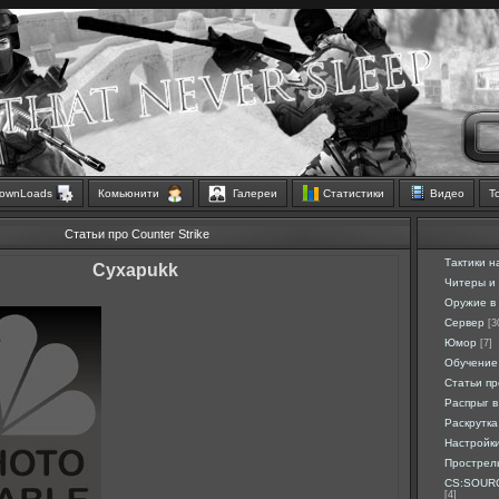
ownLoads
Комьюнити
Галереи
Статистики
Видео
Т
Статьи про Counter Strike
Тактики н
Cyxapukk
Читеры и
Оружие в 
Сервер
[3
Юмор
[7]
Обучение
Статьи п
Распрыг в
Раскрутка
Настройк
Прострел
CS:SOURC
[4]