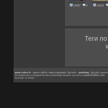
awp_hs_bonu...
Аутоматичес..
13057
|
0
14023
|
Теги п
www.cobra.lv
-
карта сайта
|
карта форума
| Дизайн -
podrubaj
| Дизайн данно
По вопросам сотрудничества и рекламы пишите на почту
rusalex11@live.com
Хостинг от
uCoz