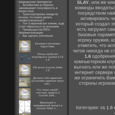
SLAY
, или же ки
медицинских препаратов
Антибиотики из Европы
команды вводятьс
завоевывают популярность в
Казахстане
посредством нажа
Транспортировка лекарств:
почему это важно делать
активировать чи
профессионально?
который создал э
Топ-3 европейских клиник, куда
стоит обратиться за лечением
есть загрузил сам
Преимущества REVI
биоревитализации
базовые парамет
Как сделать коптильню
игроку оружия, ко
Базовая стрелковая
отметить, что ис
подготовка.
читов никогда не с
Обзор наиболее
1.6
одобрения
популярного оружия в CS
1.6
компьютерном клуб
выгнать или же поб
CW server Counter Strike
1.6
интернет сервере 
же ограничить Вам
Делаем себя админом!
[установка админки через
стороны игроков
user...
Что такое спрайт,
текстура, модель в
Counter Strik...
Маленький и
неподвижный прицел в
Категория:
cs 1.6
Counter Strike 1....