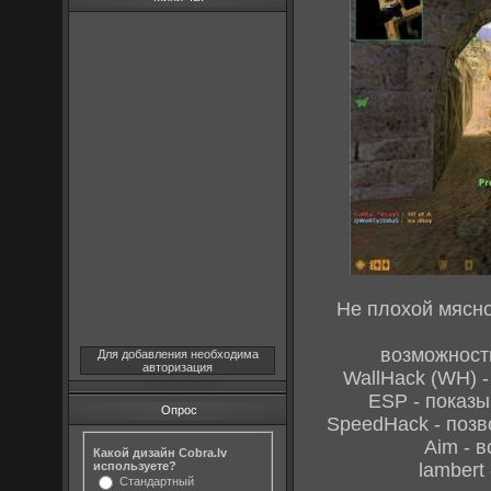
Не плохой мясно
возможности
Для добавления необходима
авторизация
WallHack (WH) -
ESP - показы
Опрос
SpeedHack - позв
Aim - 
Какой дизайн Cobra.lv
используете?
lambert
Стандартный