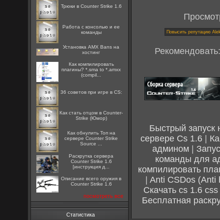
Трюки в Counter Strike 1.6
Просмот
Работа с консолью и ее
команды
Установка AMX Bans на
Рекомендовать
хостинг
Как компилировать
плагины? *.sma to *.amxx
(compil...
36 советов при игре в CS:
Как стать отцом в Counter-
Strike (Юмор)
Быстрый запуск 
Как обнулить Топ на
сервере Cs 1.6
|
Ка
сервере Counter Strike
Source ...
админом
|
Запус
Раскрутка сервера
команды для а
Counter Strike 1.6
[инструкция д...
компилировать пла
|
Anti CSDos (Anti 
Описание всего оружия в
Counter Strike 1.6
Скачать cs 1.6 css
посмотреть все
Бесплатная раскр
Статистика