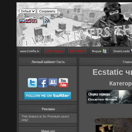
www.CobRa.lv
LIVE Stream
SMS SHOP
Форум
DownLoads
Личный кабинет Гость
Главн
Ecstatic 
Категор
Реклама
This feature is for Premium users
only!
Мини чат