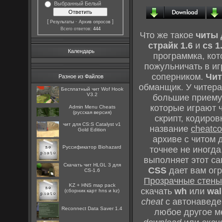
Выбранный Белый
[
·
]
Результаты
Архив опросов
Всего ответов:
444
Что же такое
читы 
страйк 1.6
и
cs 1
Календарь
программка, ко
пожульничать в иг
соперником.
Чит
Разное из Файлов
обманщик. У читер
Бесплатный чит Wof Hook
V3.2
большие приему
которые играют 
Admin Menu Cheats
(русская версия)
скрипт, кодиров
чит для CS:S Catalyst v1
название
cheatc
Gold Edition
архиве с читом 
Руссификатор Biohazard
точнее не иногда
выполняет этот с
Скачать чит HLGL 3 для
CSS
дает вам ог
CS-1.6
Прозрачные стен
KZ + HNS map pack
скачать
wh
или
wal
(сборник карт hns и kz)
cheat
с автонаведе
Reconnect Data Saver 1.4
любое другое м