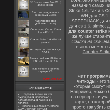
download
или
скач
CS:Source Читы Аим WH []
названия самих чи
для кс соурсе
Strike 1.6, так и в 
Быстрое соединение с
WH для CS 1.6
серверами CobRa
SPEEDHACK для Cou
Nademodes[новые
действия гранат]
для cs 1.6, aimbot 
Скачать чит Owned Xtrem
для counter strike
к
6 для CS-1.6
же лучше старайте
Counter Strike 1.6 NEW 48
ссылка на скачив
protocol
всегда можете
с
Чит myAC NO SMOKE для
Counter Strik
CS-1.6
Бесплатный чит MP-Hacks
ESP v3.2 для CS-1.6
Mute любому игроку на
сервере CS
Чит программ
посмотреть все
читкоды
- это 
которые смогут и
Случайная статья
Например, можно б
Плодовый питомник: как
на сервере - и уча
выращивают, прививают и
подготавливают саженцы к
карте, на которо
продаже
Европейские пациенты после
просто так убить к
COVID начали бояться