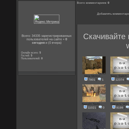
Всего комментариев
:
0
Добавлять комментари
Скачивайте 
Всего: 34335 зарегистрированных
пользователей на сайте +
0
сегодня
и (0 вчера)
Онлайн всего:
5
Гостей:
5
Пользователей:
0
Slow Motion
Spec Switch..
7801
|
1
12374
|
Napalm Nade...
Скачать чит..
11021
|
0
9199
|