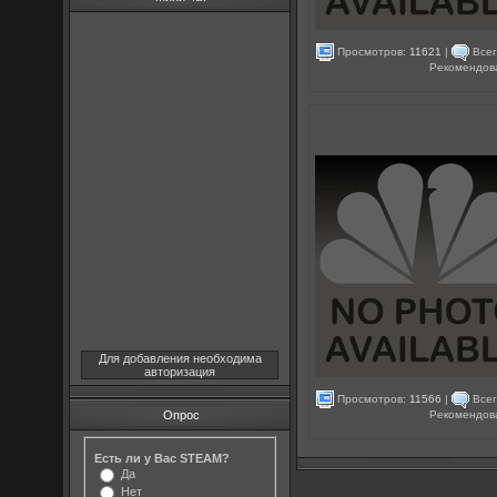
Просмотров:
11621
|
Всег
Рекомендов
Для добавления необходима
авторизация
Просмотров:
11566
|
Всег
Рекомендов
Опрос
Есть ли у Вас STEAM?
Да
Нет