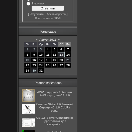
Незнаю
[
·
]
Результаты
Архив опросов
Всего ответов:
1258
Календарь
«
Август 2011
»
Пн
Вт
Ср
Чт
Пт
Сб
Вс
1
2
3
4
5
6
7
8
9
10
11
12
13
14
15
16
17
18
19
20
21
22
23
24
25
26
27
28
29
30
31
Разное из Файлов
AWP map pack / сборник
AWP карт для CS 1.6
Counter Strike 1.6 Готовый
Сервер КС 1.6 CobRa
pub...
CS 1.6 Server Configurator
(программа для
настройк...