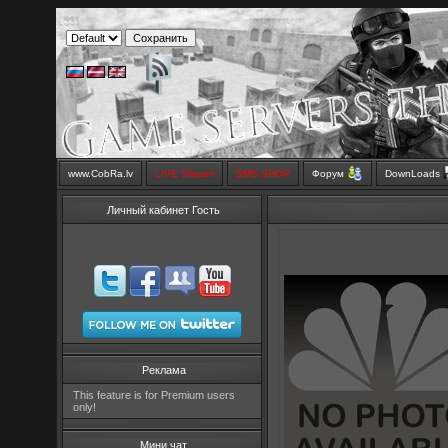
www.CobRa.lv
LIVE Stream
SMS SHOP
Форум
DownLoads
Личный кабинет Гость
Реклама
This feature is for Premium users
only!
Мини чат