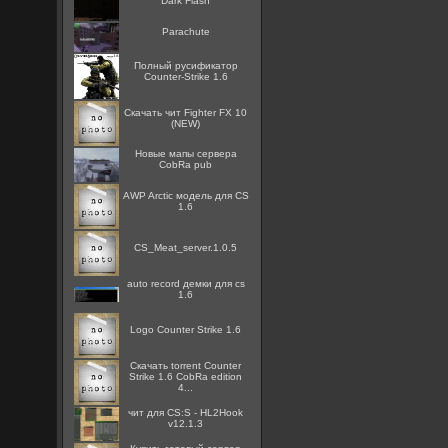
Dark Flash
Parachute
Полный русификатор
Counter-Strike 1.6
Скачать чит Fighter FX 10
(NEW)
Новые мапы сервера
CobRa pub
AWP Arctic модель для CS
1.6
CS_Meat_server.1.0.5
auto record демки для cs
1.6
Logo Counter Strike 1.6
Скачать torrent Counter
Strike 1.6 CobRa edition
4...
чит для CS:S - HL2Hook
v12.1.3