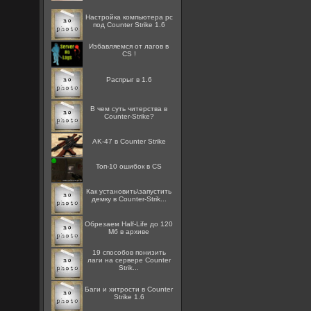
Настройка компьютера pc
под Counter Strike 1.6
Избавляемся от лагов в
CS !
Распрыг в 1.6
В чем суть читерства в
Counter-Strike?
AK-47 в Counter Strike
Топ-10 ошибок в CS
Как установить\запустить
демку в Counter-Strik...
Обрезаем Half-Life до 120
Мб в архиве
19 способов понизить
лаги на сервере Counter
Strik...
Баги и хитрости в Counter
Strike 1.6