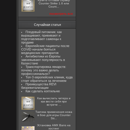
Купить готовый сервер
Counter Strike 1.6 или
Count...
посмотреть все
Случайная статья
Плодовый питомник: как
выращивают, прививают и
подготавливают саженцы к
продаже
Европейские пациенты после
COVID начали бояться
медицинских препаратов
Антибиотики из Европы
завоевывают популярность в
Казахстане
Транспортировка лекарств:
почему это важно делать
профессионально?
Топ-3 европейских клиник, куда
стоит обратиться за лечением
Преимущества REVI
биоревитализации
Как сделать коптильню
Как вычислить читера и
как вести себя при
встрече ...
Тактика применения ножа
в бою для игры Counter
Str...
Установка AMX Bans на
хостинг