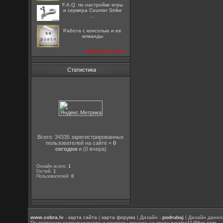
F.A.Q. по настройке игры
и сервера Counter Strike
...
Работа с консолью и ее
команды
посмотреть все
Статистика
Всего: 34335 зарегистрированных
пользователей на сайте +
0
сегодня
и (0 вчера)
Онлайн всего:
1
Гостей:
1
Пользователей:
0
www.cobra.lv
-
карта сайта
|
карта форума
| Дизайн -
podrubaj
| Дизайн данно
По вопросам сотрудничества и рекламы пишите на почту
rusalex11@live.com