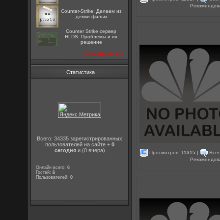
Рекомендов
Counter-Strike: Делаем из
демки фильм
Counter Strike сервер
HLDS: Проблемы и их
решение
посмотреть все
Статистика
Всего: 34335 зарегистрированных
пользователей на сайте +
0
сегодня
и (0 вчера)
Просмотров:
11315
|
Всег
Рекомендов
Онлайн всего:
6
Гостей:
6
Пользователей:
0