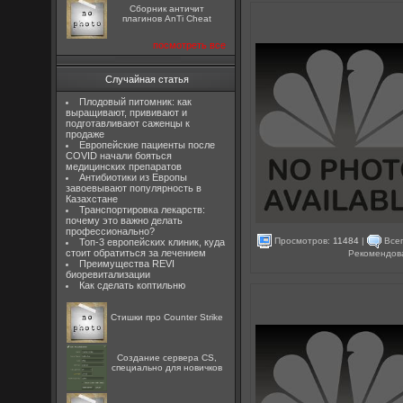
Сборник античит
плагинов AnTi Cheat
посмотреть все
Случайная статья
Плодовый питомник: как
выращивают, прививают и
подготавливают саженцы к
продаже
Европейские пациенты после
COVID начали бояться
медицинских препаратов
Антибиотики из Европы
завоевывают популярность в
Казахстане
Транспортировка лекарств:
почему это важно делать
профессионально?
Просмотров:
11484
|
Всег
Топ-3 европейских клиник, куда
стоит обратиться за лечением
Рекомендов
Преимущества REVI
биоревитализации
Как сделать коптильню
Стишки про Counter Strike
Создание сервера CS,
специально для новичков