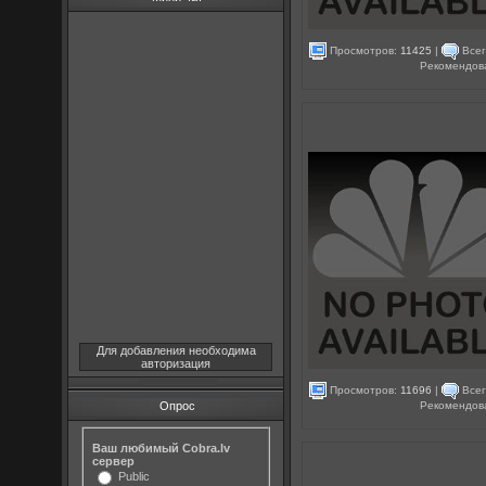
Просмотров:
11425
|
Всег
Рекомендов
Для добавления необходима
авторизация
Просмотров:
11696
|
Всег
Рекомендов
Опрос
Ваш любимый Cobra.lv
сервер
Public