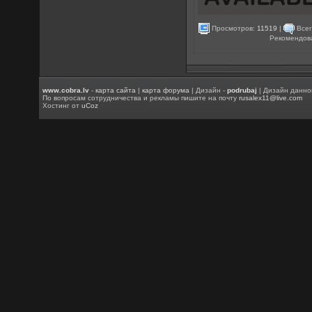
Просмотров:
11519
|
Всег
Рекомендов
www.cobra.lv
-
карта сайта
|
карта форума
| Дизайн -
podrubaj
| Дизайн данно
По вопросам сотрудничества и рекламы пишите на почту
rusalex11@live.com
Хостинг от
uCoz