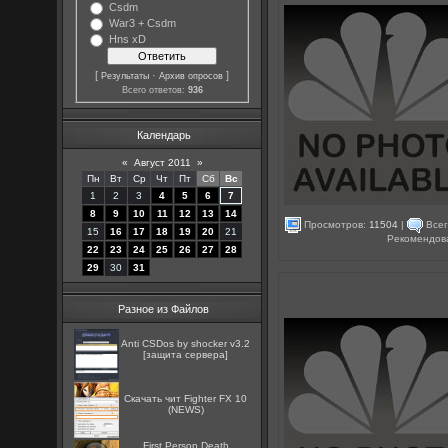
Csdm
War3 + Csdm
Hns xD
[
·
]
Результаты
Архив опросов
Всего ответов:
936
Календарь
«
Август 2011
»
Пн
Вт
Ср
Чт
Пт
Сб
Вс
1
2
3
4
5
6
7
8
9
10
11
12
13
14
Просмотров:
11504
|
Всег
15
16
17
18
19
20
21
Рекомендов
22
23
24
25
26
27
28
29
30
31
Разное из Файлов
Anti CSDos by shocker v3.2
[защита сервера]
Скачать чит Fighter FX 10
(NEWS)
First Person Death