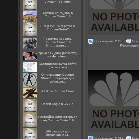
V!ntus КРУТ!!!!!!!!!
Тактика на cs_italy в
Counter Strike 1.6
В чем суть читерства в
Counter-Strike?
Раскрутка сервера
Просмотров:
11268
|
Всег
Counter Strike 1.6
Рекомендов
[инструкция д...
Уроки от Эдика [Moscow5]
на de_inferno
Быстрая раскрутка сайта
(Бесплатно)
Оптимизация Counter
Strike 1.6 сервера для
уменьше...
AK-47 в Counter Strike
Desert Eagle в CS 1.6
Настройка компьютера pc
под Counter Strike 1.6
100 отмазок для
играющих в CS
Просмотров:
11317
|
Всег