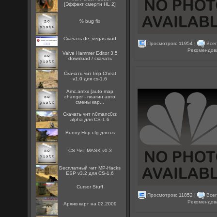
[Эффект смерти HL 2]
% bug fix
Скачать de_vegas.wad
Просмотров:
11954
|
Всег
Рекомендов
Valve Hammer Editor 3.5
download / скачать
Скачать чит Imp Cheat
v1.0 для cs-1.6
Amc.amxx [auto map
changer - плагин авто
смены кар...
Скачать чит n0manc0rz
alpha для CS-1.6
Bunny Hop cfg для cs
CS Чит MASK v0.3
Бесплатный чит MP-Hacks
ESP v3.2 для CS-1.6
Cursor Stuff
Просмотров:
11852
|
Всег
Рекомендов
Архив карт на 02.2009