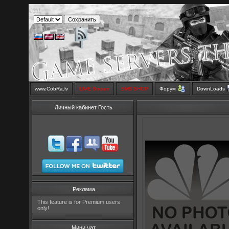
www.CobRa.lv
LIVE Stream
SMS SHOP
Форум
DownLoads
Личный кабинет Гость
Реклама
This feature is for Premium users
only!
Мини чат