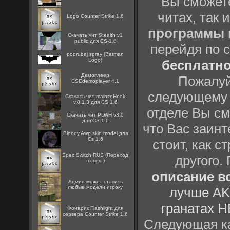
Вы сможете
читах, так 
Logo Counter Strike 1.6
программы
Скачать чит Stealth v1
public для CS-1.6
перейдя по 
podrubaj spray (Batman
Logo)
бесплатн
Демоплеер
Пожалуй
CSEdemoplayer 4.1
следующему
Скачать чит mainzoHook
v.0.1.3 для CS 1.6
отделе Вы см
Скачать чит PLWH v3.0
для CS-1.6
что Вас заинт
Bloody Awp skin model для
Cs 1.6
стоит, как с
Spec Switch RUS (Переход
другого.
в спект)
описание вс
Админ может ставить
любые модели игроку
лучше AK
гранатах H
Фонарик Flashlight для
сервера Counter Strike 1.6
Следующая ка