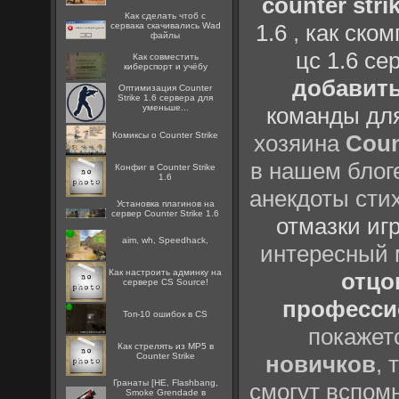
counter strik
Как сделать чтоб с
1.6
,
как ско
сервака скачивались Wad
файлы
цс 1.6 се
Как совместить
киберспорт и учёбу
добавить
Оптимизация Counter
Strike 1.6 сервера для
уменьше...
команды дл
Комиксы о Counter Strike
хозяина
Coun
в нашем блоге
Конфиг в Counter Strike
1.6
анекдоты сти
Установка плагинов на
сервер Counter Strike 1.6
отмазки иг
aim, wh, Speedhack,
интересный
Как настроить админку на
отцов
сервере CS Source!
профессио
Топ-10 ошибок в CS
покажет
Как стрелять из MP5 в
Counter Strike
новичков
, 
Гранаты [HE, Flashbang,
смогут вспомн
Smoke Grendade в