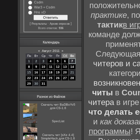
Csdm
положительно
War3 + Csdm
Hns xD
практике
, п
тактик
в иг
[
·
]
Результаты
Архив опросов
Всего ответов:
936
команде долж
применят
Календарь
«
Август 2011
»
Следующая 
Пн
Вт
Ср
Чт
Пт
Сб
Вс
читеров и с
1
2
3
4
5
6
7
8
9
10
11
12
13
14
категор
15
16
17
18
19
20
21
22
23
24
25
26
27
28
возникновен
29
30
31
читы
в
Coun
Разное из Файлов
читера
в игре
Скачать чит BaDBoYv5
для CS-1.6
что делать 
и
как доказ
SpecList
программы
! 
Скачать чит [sXe 4.4]
SimpleHack для CS-1.6