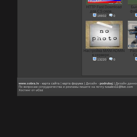
HTTP Fast Download
Быс
для CS серв...
фай
16932
|
0
Настройка MANI ADMIN
Рас
в сервере...
Co
13220
|
0
www.cobra.lv
-
карта сайта
|
карта форума
| Дизайн -
podrubaj
| Дизайн данно
По вопросам сотрудничества и рекламы пишите на почту
rusalex11@live.com
Хостинг от
uCoz