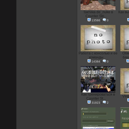
Тактика de_nuke в
Как вы
Counter Stri...
13586
|
0
Работа с консолью и ее
Oбм
команды
бан
14384
|
0
Как тренироваться в
V!nt
Counter St...
31923
|
2