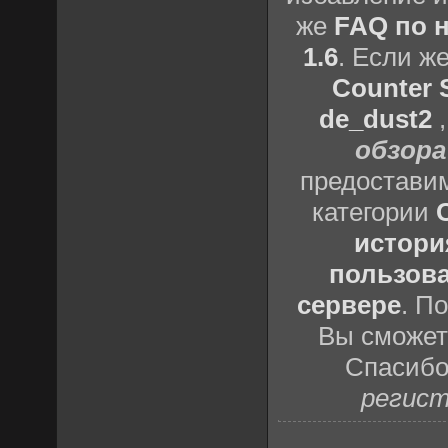
же
FAQ по н
1.6
. Если ж
Counter S
de_dust2
обзора
предоставим
категории
истори
пользова
сервере
. П
Вы сможете
Спасибо
регист