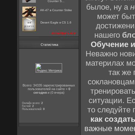
Counter S...
былое, ну а
н
AK-47 в Counter Strike
может быт
Desert Eagle в CS 1.6
достижени
нашего
бл
посмотреть все
Обучение и
Статистика
Неважно нови
материлах мо
так же
соклановцами
Всего: 34335 зарегистрированных
тренировать
пользователей на сайте +
0
сегодня
и (0 вчера)
ситуации. Е
Онлайн всего:
2
Гостей:
2
то следуйте 
Пользователей:
0
как создат
важные момен