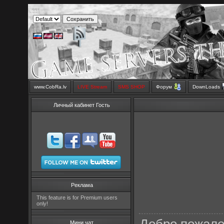
www.CobRa.lv
LIVE Stream
SMS SHOP
Форум
DownLoads
Личный кабинет Гость
Реклама
This feature is for Premium users
only!
Мини чат