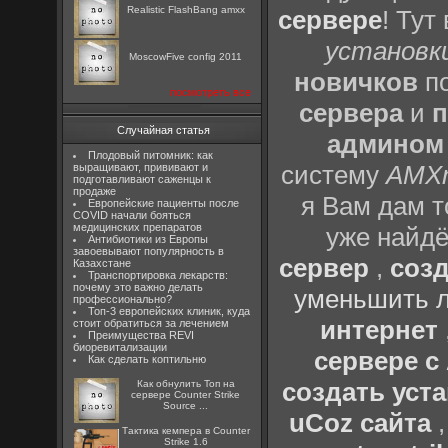
Realistic FlashBang amxx
сервере
! Тут
установки
MoscowFive config 2011
новичков
по
посмотреть все
сервера
и
п
Случайная статья
админом
Плодовый питомник: как
систему
AMX
выращивают, прививают и
подготавливают саженцы к
продаже
я Вам дам т
Европейские пациенты после
COVID начали бояться
медицинских препаратов
уже найдё
Антибиотики из Европы
завоевывают популярность в
сервер
,
созд
Казахстане
Транспортировка лекарств:
почему это важно делать
уменьшить л
профессионально?
Топ-3 европейских клиник, куда
интернет
стоит обратиться за лечением
Преимущества REVI
биоревитализации
сервере 
Как сделать коптильню
создать уста
Как обнулить Топ на
сервере Counter Strike
Source ...
uCoz сайта
Тактика кемпера в Counter
Strike 1.6