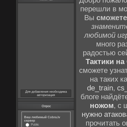
Добро пожало
перешли в м
Вы
сможете
знаменит
любимой иг
много р
радостью се
Тактики на 
сможете узна
на таких к
de_train
,
cs_
Для добавления необходима
блоге найдёт
авторизация
ножом
, с
Опрос
нужно атаков
Ваш любимый Cobra.lv
сервер
прочитать о
Public