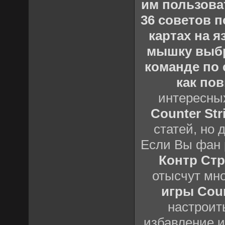
им пользова
36 советов по
картах на 
мышку выб
команде по c
как пов
интересны
Counter Stri
статей, но 
Если Вы фан 
Контр Стр
отысчут мн
игры Count
настроить
избавление и