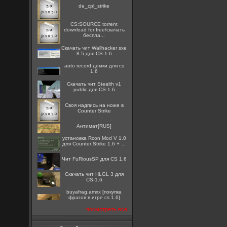
de_cpl_strike
CS:SOURCE torrent
download for free/скачать
беспла...
Скачать чит Wallhacker sxe
8.5 для CS-1.6
auto record демки для cs
1.6
Скачать чит Stealth v1
public для CS-1.6
Cвоя надпись на ноже в
Counter Strike
Антимат[RUS]
установка Rcon Mod V 1.0
для Counter Strike 1.6 + ...
Чит FuRiousSP для CS 1.6
Скачать чит HLGL 3 для
CS-1.6
buyafrag.amxx [покупка
фрагов в игре cs 1.6]
посмотреть все