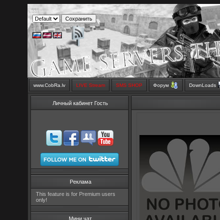
www.CobRa.lv
LIVE Stream
SMS SHOP
Форум
DownLoads
Личный кабинет Гость
Реклама
This feature is for Premium users
only!
Мини чат