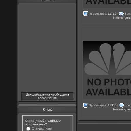
Просмотров:
11719
|
Всег
Рекомендов
Для добавления необходима
авторизация
Просмотров:
11303
|
Всег
Рекомендов
Опрос
Какой дизайн Cobra.lv
используете?
Стандартный