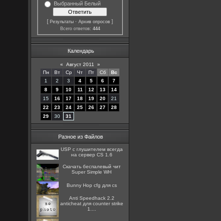
Выбранный Белый
[
·
]
Результаты
Архив опросов
Всего ответов:
444
Календарь
«
Август 2011
»
Пн
Вт
Ср
Чт
Пт
Сб
Вс
1
2
3
4
5
6
7
8
9
10
11
12
13
14
15
16
17
18
19
20
21
22
23
24
25
26
27
28
29
30
31
Разное из Файлов
USP с глушителем всегда
на сервер CS 1.6
Скачать беспалевый чит
Super Simple WH
Bunny Hop cfg для cs
Anti Speedhack 2.2
anticheat для counter strike
1....