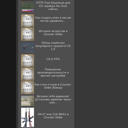
HTTP Fast Download для
CS сервера На Ucoz
сайтах
Как создать клан и как им
потом управлять...
История читерства в
Counter Strike
Обзор наиболее
популярного оружия в CS
1.6
CS:S FPS
Повышение
производительности и
прочие настройки
Как стать отцом в Counter-
Strike (Юмор)
Делаем себя админом!
[установка админки через
user...
АК-47 или Colt M4A1 в
Counter Strike