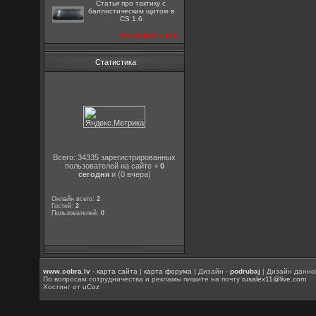
Статья про тактику с
баллистическим щитом в
CS 1.6
посмотреть все
Статистика
Всего: 34335 зарегистрированных
пользователей на сайте +
0
сегодня
и (0 вчера)
Онлайн всего:
2
Гостей:
2
Пользователей:
0
www.cobra.lv
-
карта сайта
|
карта форума
| Дизайн -
podrubaj
| Дизайн данно
По вопросам сотрудничества и рекламы пишите на почту
rusalex11@live.com
Хостинг от
uCoz