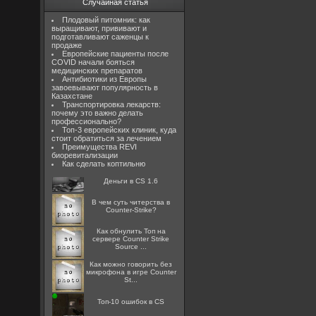
Случайная статья
Плодовый питомник: как
выращивают, прививают и
подготавливают саженцы к
продаже
Европейские пациенты после
COVID начали бояться
медицинских препаратов
Антибиотики из Европы
завоевывают популярность в
Казахстане
Транспортировка лекарств:
почему это важно делать
профессионально?
Топ-3 европейских клиник, куда
стоит обратиться за лечением
Преимущества REVI
биоревитализации
Как сделать коптильню
Деньги в CS 1.6
В чем суть читерства в
Counter-Strike?
Как обнулить Топ на
сервере Counter Strike
Source ...
Как можно говорить без
микрофона в игре Counter
St...
Топ-10 ошибок в CS