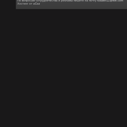
По вопросам сотрудничества и рекламы пишите на почту
rusalex11@live.com
Хостинг от
uCoz