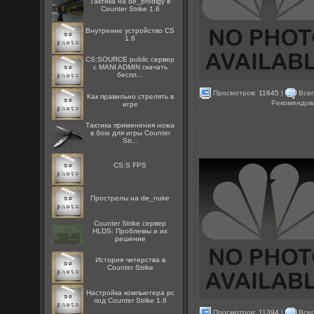
Тактика на de_prodigy в
Counter Strike 1.6
Внутренне устройство CS
1.6
CS:SOURCE public сервер
с MANI ADMIN скачать
беспл...
Просмотров:
11645
|
Всег
Как правильно стрелять в
Рекомендов
игре
Тактика применения ножа
в бою для игры Counter
Str...
CS:S FPS
Прострелы на de_nuke
Counter Strike сервер
HLDS: Проблемы и их
решение
История читерства в
Counter Strike
Настройка компьютера pc
под Counter Strike 1.6
Просмотров:
11394
|
Всег