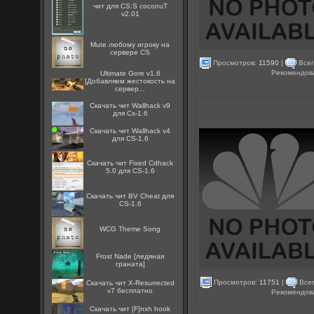
чит для CS:S coconuT
v2.01
Mute любому игроку на
сервере CS
Просмотров:
11590
|
Всег
Рекомендов
Ultimate Gore v1.6
[Добавляем жестокость на
сервер...
Скачать чит Wallhack v9
для Cs-1.6
Скачать чит Wallhack v4
для CS-1.6
Скачать чит Fixed Cdhack
5.0 для CS-1.6
Скачать чит BV Cheat для
CS-1.6
WCG Theme Song
Frost Nade [ледяная
граната]
Просмотров:
11751
|
Всег
Скачать чит X-Resurrected
v7 бесплатно
Рекомендов
Скачать чит [F]nxh hook