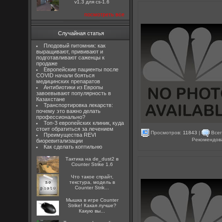
v1.3 для cs-1.6
посмотреть все
Случайная статья
Плодовый питомник: как
выращивают, прививают и
подготавливают саженцы к
продаже
Европейские пациенты после
COVID начали бояться
медицинских препаратов
Антибиотики из Европы
завоевывают популярность в
Казахстане
Транспортировка лекарств:
почему это важно делать
профессионально?
Топ-3 европейских клиник, куда
стоит обратиться за лечением
Просмотров:
11843
|
Всег
Преимущества REVI
Рекомендов
биоревитализации
Как сделать коптильню
Тактика на de_dust2 в
Counter Strike 1.6
Что такое спрайт,
текстура, модель в
Counter Strik...
Мышка в игре Counter
Strike! Какая лучше?
Какую вы...