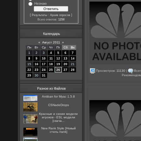
Незнаю
[
·
]
Результаты
Архив опросов
Всего ответов:
1258
Календарь
«
Август 2011
»
Пн
Вт
Ср
Чт
Пт
Сб
Вс
1
2
3
4
5
6
7
8
9
10
11
12
13
14
15
16
17
18
19
20
21
22
23
24
25
26
27
28
Просмотров:
11130
|
Всег
Рекомендов
29
30
31
Разное из Файлов
Antiban for Myac 1.5.8
CSNadeDrops
Красные и синие модели
игроков - ESL модели
[скача...
New Rank Style [Новый
стиль /rank]