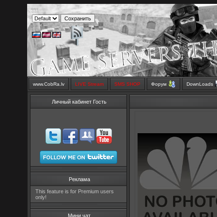
www.CobRa.lv
LIVE Stream
SMS SHOP
Форум
DownLoads
Личный кабинет Гость
Реклама
This feature is for Premium users
only!
Мини чат