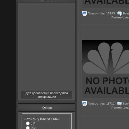
Просмотров:
12193
|
Всег
Рекомендов
Для добавления необходима
авторизация
Просмотров:
11712
|
Всег
Рекомендов
Опрос
Есть ли у Вас STEAM?
Да
Нет