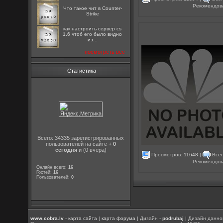
Рекомендов
Что такое чит в Counter-
Strike
как настроить сервер cs
1.6 чтоб его было видно
из...
посмотреть все
Статистика
Всего: 34335 зарегистрированных
пользователей на сайте +
0
сегодня
и (0 вчера)
Просмотров:
11648
|
Всег
Рекомендов
Онлайн всего:
16
Гостей:
16
Пользователей:
0
www.cobra.lv
-
карта сайта
|
карта форума
| Дизайн -
podrubaj
| Дизайн данно