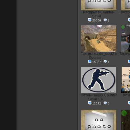
Распрыг в Counter-
Настр
Strike
p
20550
|
1
Тактика на de_dust2 в
Тактик
Counter ...
15937
|
1
Оптимизация Counter
Ком
Strike 1.6...
13622
|
0