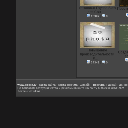
Установка Psycho Stats
Прост
для Cou...
15397
|
0
Повышение
Созда
производительности
с
и...
24341
|
0
www.cobra.lv
-
карта сайта
|
карта форума
| Дизайн -
podrubaj
| Дизайн данно
По вопросам сотрудничества и рекламы пишите на почту
rusalex11@live.com
Хостинг от
uCoz