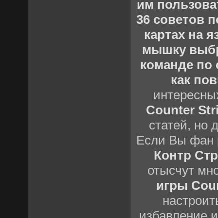
им пользова
36 советов по
картах на 
мышку выб
команде по c
как пов
интересны
Counter Stri
статей, но 
Если Вы фан 
Контр Стр
отысчут мн
игры Count
настроить
избавление и