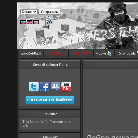
www.CobRa.lv
LIVE Stream
SMS SHOP
Форум
DownLoads
Личный кабинет Гость
Реклама
This feature is for Premium users
only!
Мини чат