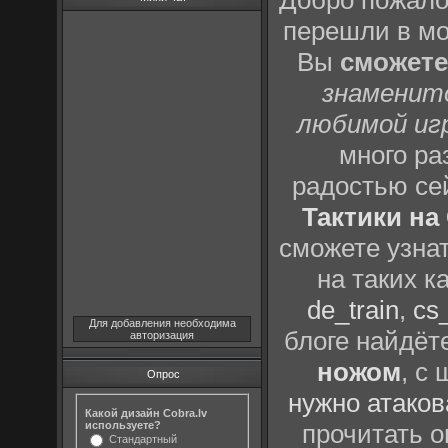
Добро пожало
перешли в м
Вы
сможете
знаменит
любимой иг
много р
радостью се
Тактики на 
сможете узна
на таких к
de_train
,
cs_
Для добавления необходима
блоге найдёт
авторизация
ножом
, с
Опрос
нужно атаков
Какой дизайн Cobra.lv
используете?
прочитать о
Стандартный