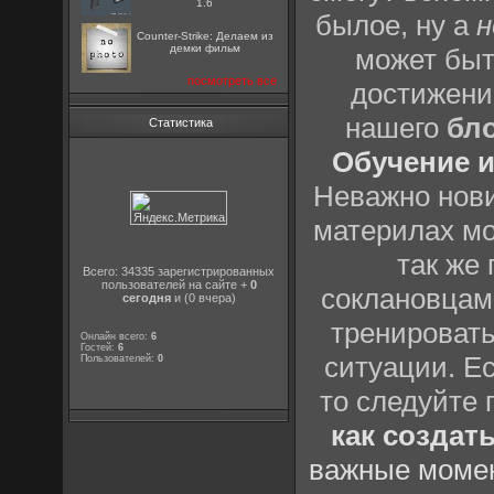
1.6
былое, ну а
н
Counter-Strike: Делаем из
демки фильм
может быт
посмотреть все
достижени
нашего
бл
Статистика
Обучение и
Неважно нови
материлах мо
так же
Всего: 34335 зарегистрированных
пользователей на сайте +
0
соклановцами
сегодня
и (0 вчера)
тренировать
Онлайн всего:
6
Гостей:
6
ситуации. Е
Пользователей:
0
то следуйте 
как создат
важные момен