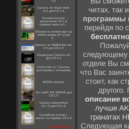
Вы сможете
1.6
читах, так 
Скачать чит Basic Hack
v4.1 для CS-1.6
программы
Аутоматическое
выключение CS 1.6
сервера через уст...
перейдя по 
Сборник cs zombie карт на
бесплатн
зомби сервер [37 штук]
d...
Пожалуй
Скачать чит Wallhacker sxe
8.5 для CS-1.6
следующему
Cheats-pack Скачать чит
для CS-1.6
отделе Вы см
Evil-Fucker v1.7 [плагин
что Вас заинт
для борьбы с читерами]
стоит, как с
NOD32 antivirus
другого.
Чит myAC NO SMOKE для
CS-1.6
описание вс
Скачать mainzoHook
лучше AK
v0.1.2 для CS-1.6
гранатах H
Случайные осечки у
гранат на сервере CS 1.6
Следующая ка
посмотреть все