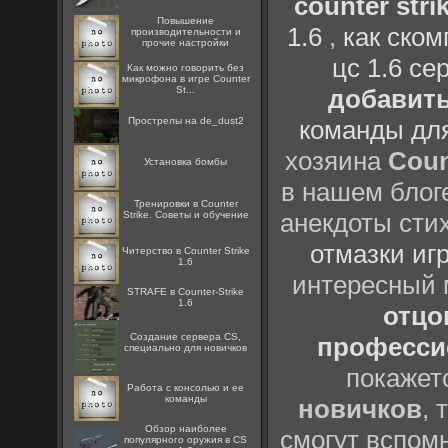
counter strik
Повышение
1.6
,
как ско
производительности и
прочие настройки
цс 1.6 се
Как можно говорить без
микрофона в игре Counter
St...
добавить
Прострелы на de_dust2
команды дл
хозяина
Coun
Установка бомбы
в нашем блоге
Тренировки в Counter
анекдоты сти
Strike. Советы и обучение
отмазки иг
Читерство в Counter Strike
1.6
интересный
STRAFE в Counter-Strike
1.6
отцов
Создание сервера CS,
профессио
специально для новичков
покажет
Работа с консолью и ее
команды
новичков
, 
Обзор наиболее
смогут вспомн
популярного оружия в CS