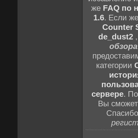
же
FAQ по н
1.6
. Если ж
Counter S
de_dust2
обзора
предоставим
категории
истори
пользова
сервере
. П
Вы сможете
Спасибо
регист