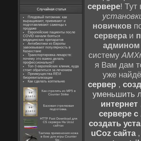
сервере
! Тут
Случайная статья
установки
Плодовый питомник: как
выращивают, прививают и
новичков
по
подготавливают саженцы к
продаже
Европейские пациенты после
сервера
и
п
COVID начали бояться
медицинских препаратов
админом
Антибиотики из Европы
завоевывают популярность в
Казахстане
систему
AMX
Транспортировка лекарств:
почему это важно делать
я Вам дам т
профессионально?
Топ-3 европейских клиник, куда
стоит обратиться за лечением
уже найдё
Преимущества REVI
биоревитализации
Как сделать коптильню
сервер
,
созд
Как стрелять из MP5 в
уменьшить л
Counter Strike
интернет
Базовая стрелковая
подготовка.
сервере 
HTTP Fast Download для
создать уста
CS сервера На Ucoz
сайтах
uCoz сайта
Тактика применения ножа
в бою для игры Counter
Str...