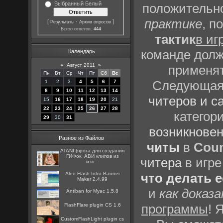
Выбранный Белый
положительно
практике
, п
[
·
]
Результаты
Архив опросов
Всего ответов:
444
тактик
в иг
команде долж
Календарь
«
Август 2011
»
применят
Пн
Вт
Ср
Чт
Пт
Сб
Вс
Следующая 
1
2
3
4
5
6
7
8
9
10
11
12
13
14
читеров и с
15
16
17
18
19
20
21
22
23
24
25
26
27
28
категор
29
30
31
возникновен
Разное из Файлов
читы
в
Coun
ATANI (прога для создания
ГИФок, АВИ клипов из
читера
в игре
изо...
Aleo Flash Intro Banner
что делать 
Maker 2.4.99
и
как доказ
Antiban for Myac 1.5.8
программы
! 
FlashFlare plugin CS 1.6
CustomFlashLight plugin cs