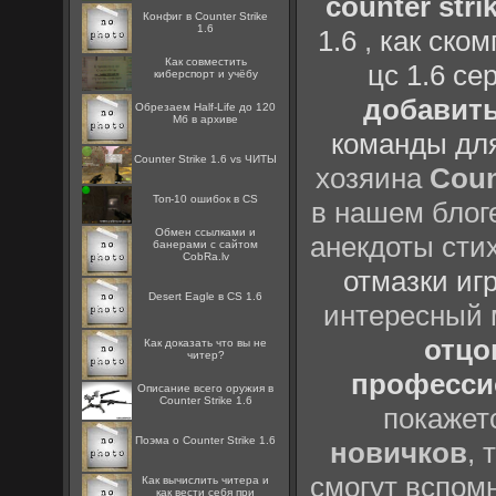
counter strik
Конфиг в Counter Strike
1.6
1.6
,
как ско
Как совместить
цс 1.6 се
киберспорт и учёбу
добавить
Обрезаем Half-Life до 120
Мб в архиве
команды дл
Counter Strike 1.6 vs ЧИТЫ
хозяина
Coun
Топ-10 ошибок в CS
в нашем блоге
Oбмен ссылками и
анекдоты сти
банерами с сайтом
CobRa.lv
отмазки иг
Desert Eagle в CS 1.6
интересный
отцов
Как доказать что вы не
читер?
профессио
Описание всего оружия в
Counter Strike 1.6
покажет
Поэма о Counter Strike 1.6
новичков
, 
смогут вспомн
Как вычислить читера и
как вести себя при