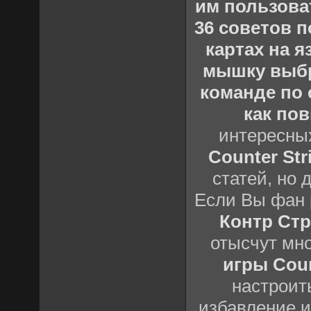
им пользова
36 советов по
картах на 
мышку выб
команде по c
как пов
интересны
Counter Stri
статей, но 
Если Вы фан 
Контр Стр
отысчут мн
игры Count
настроить
избавление и