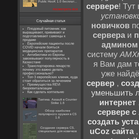
Public HooK 1.0 бесплат...
сервере
! Тут
посмотреть все
установки
Случайная статья
новичков
по
Плодовый питомник: как
выращивают, прививают и
сервера
и
п
подготавливают саженцы к
продаже
админом
Европейские пациенты после
COVID начали бояться
медицинских препаратов
систему
AMX
Антибиотики из Европы
завоевывают популярность в
я Вам дам т
Казахстане
Транспортировка лекарств:
почему это важно делать
уже найдё
профессионально?
Топ-3 европейских клиник, куда
сервер
,
созд
стоит обратиться за лечением
Преимущества REVI
биоревитализации
уменьшить л
Как сделать коптильню
Тактика. Assault в Counter
интернет
Strike 1.6
сервере 
Обзор наиболее
популярного оружия в CS
1.6
создать уста
Создание сервера CS,
uCoz сайта
специально для новичков