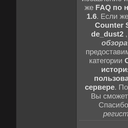
же
FAQ по н
1.6
. Если ж
Counter S
de_dust2
обзора
предоставим
категории
истори
пользова
сервере
. П
Вы сможете
Спасибо
регист