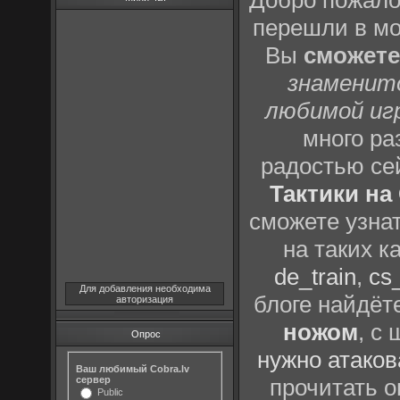
Добро пожало
перешли в м
Вы
сможете
знаменит
любимой иг
много р
радостью се
Тактики на 
сможете узна
на таких к
de_train
,
cs_
Для добавления необходима
блоге найдёт
авторизация
ножом
, с
Опрос
нужно атаков
Ваш любимый Cobra.lv
сервер
прочитать о
Public