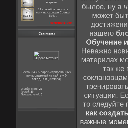
встрече ...
былое, ну а
н
19 способов понизить
лаги на сервере Counter
может быт
Strik...
достижени
посмотреть все
нашего
бл
Статистика
Обучение и
Неважно нови
материлах мо
так же
Всего: 34335 зарегистрированных
соклановцами
пользователей на сайте +
0
сегодня
и (0 вчера)
тренировать
Онлайн всего:
20
Гостей:
20
ситуации. Е
Пользователей:
0
то следуйте 
как создат
важные момен