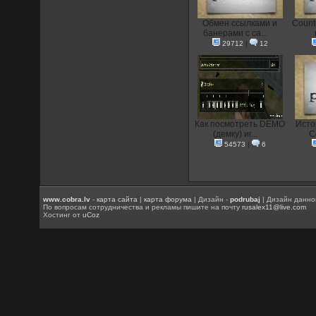
Oбмен ссылками и
Count
банерами с са...
29712
|
12
Как посмотреть DEMO
Исто
(демку) иг...
C
54573
|
6
www.cobra.lv
-
карта сайта
|
карта форума
| Дизайн -
podrubaj
| Дизайн данно
По вопросам сотрудничества и рекламы пишите на почту
rusalex11@live.com
Хостинг от
uCoz