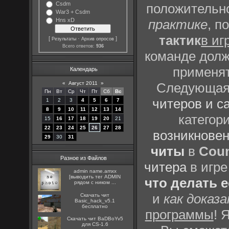
Csdm
положительно
War3 + Csdm
Hns xD
практике
, п
тактик
в иг
[
·
]
Результаты
Архив опросов
Всего ответов:
936
команде долж
применят
Календарь
«
Август 2011
»
Следующая 
Пн
Вт
Ср
Чт
Пт
Сб
Вс
читеров и с
1
2
3
4
5
6
7
8
9
10
11
12
13
14
категор
15
16
17
18
19
20
21
22
23
24
25
26
27
28
возникновен
29
30
31
читы
в
Coun
Разное из Файлов
читера
в игре
admin name.amxx
[выводить тег ADMIN
что делать 
рядом с ником ...
и
как доказ
Скачать чит
Basic_hack_v5.1
бесплатно
программы
! 
Скачать чит BaDBoYv5
для CS-1.6