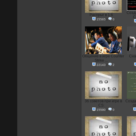
Созд
Распрыг в 1.6
C
15565
|
0
Общение в игре Counter
Сна
Strike ...
22143
|
2
36 советов при игре в
Созда
CS:
с
15590
|
0