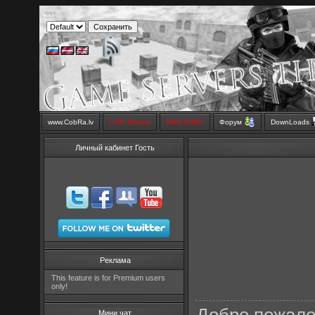
www.CobRa.lv
LIVE Stream
SMS SHOP
Форум
DownLoads
Личный кабинет Гость
Реклама
This feature is for Premium users
only!
Мини чат