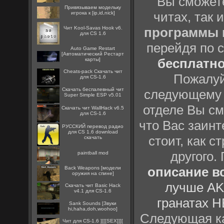
Вы сможете
Привязываем модельку
читах, так 
игрока к [ip,id,nick]
Чит Kool-Savas Hook v6.
программы
для CS 1.6
перейдя по 
Auto Game Restart
[Автоматический Рестарт
бесплатн
карты]
Cheats-pack Скачать чит
Пожалуй
для CS-1.6
Скачать беспалевный чит
следующему
Super Simple ESP v5.01
отделе Вы см
Скачать чит WallHack v6.5
для CS-1.6
что Вас заинт
РУССКИЙ перевод радио
для CS 1.6 download
стоит, как с
скачать
другого.
paintball mod
описание вс
Back Weapons [модели
оружия на спине]
лучше AK
Скачать чит Basic Hack
v4.1 для CS-1.6
гранатах H
Sank Sounds [Звуки
hi,haha,doh,woohoo]
Следующая ка
Чит для CS-1.6 ][[[SEX]]][