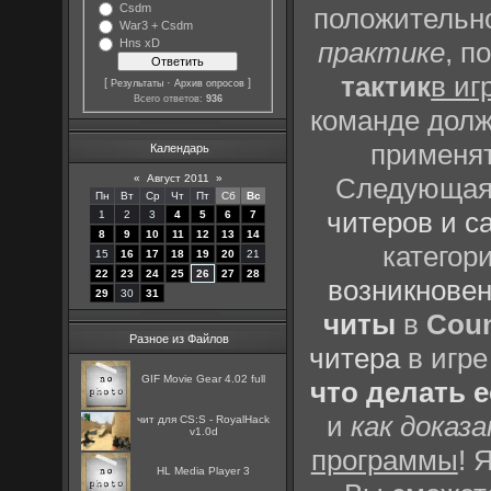
Csdm
положительно
War3 + Csdm
Hns xD
практике
, п
тактик
в иг
[
·
]
Результаты
Архив опросов
Всего ответов:
936
команде долж
применят
Календарь
«
Август 2011
»
Следующая 
Пн
Вт
Ср
Чт
Пт
Сб
Вс
читеров и с
1
2
3
4
5
6
7
8
9
10
11
12
13
14
категор
15
16
17
18
19
20
21
22
23
24
25
26
27
28
возникновен
29
30
31
читы
в
Coun
Разное из Файлов
читера
в игре
GIF Movie Gear 4.02 full
что делать 
и
как доказ
чит для CS:S - RoyalHack
v1.0d
программы
! 
HL Media Player 3