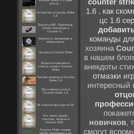
counter strik
Counter Strike 1.6 сами
[инстр...
1.6
,
как ско
Читерство в Counter Strike
1.6
цс 1.6 се
Гранаты [HE, Flashbang,
добавить
Smoke Grendade в
Counter S...
команды дл
Важность экипировки в
киберспорте
хозяина
Coun
Читеры в Counter Strike
в нашем блоге
Вопросы новичков и
анекдоты сти
ответы отцов о Counter-
Strike
отмазки иг
Тактика кемпера в Counter
Strike 1.6
интересный
Три главные роли в
отцов
Counter Strike 1.6
профессио
36 советов при игре в CS:
покажет
Что такое спрайт,
текстура, модель в
новичков
, 
Counter Strik...
смогут вспомн
Counter Strike сервер
HLDS: Проблемы и их