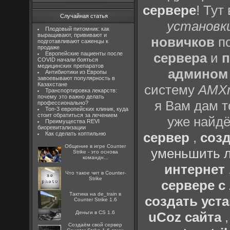
сервере
! Тут
Случайная статья
установки
Плодовый питомник: как
выращивают, прививают и
новичков
по
подготавливают саженцы к
продаже
Европейские пациенты после
сервера
и
п
COVID начали бояться
медицинских препаратов
админом
Антибиотики из Европы
завоевывают популярность в
Казахстане
систему
AMX
Транспортировка лекарств:
почему это важно делать
я Вам дам т
профессионально?
Топ-3 европейских клиник, куда
стоит обратиться за лечением
уже найдё
Преимущества REVI
биоревитализации
сервер
,
созд
Как сделать коптильню
Общение в игре Counter
уменьшить л
Strike - это основа
командн...
интернет
Что такое чит в Counter-
Strike
сервере 
Тактика на de_train в
создать уста
Counter Strike 1.6
Деньги в CS 1.6
uCoz сайта
Создаём свой сервер