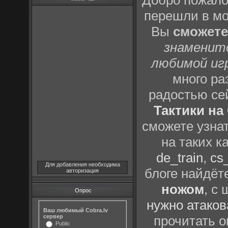
Добро пожало
перешли в м
Вы
сможете
знаменит
любимой иг
много р
радостью се
Тактики на 
сможете узна
на таких к
de_train
,
cs_
Для добавления необходима
блоге найдёт
авторизация
ножом
, с
Опрос
нужно атаков
Ваш любимый Cobra.lv
сервер
прочитать о
Public