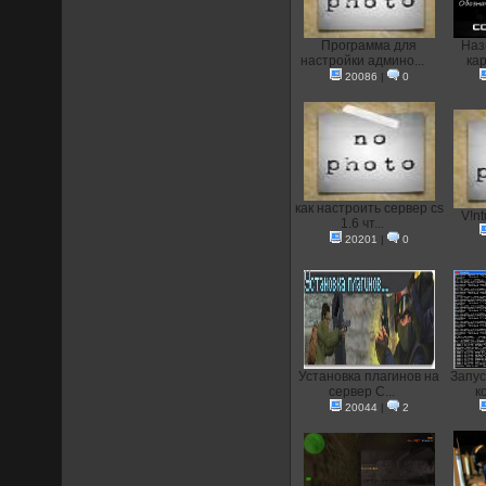
Программа для
Наз
настройки админо...
кар
20086
|
0
как настроить сервер cs
V!nt
1.6 чт...
20201
|
0
Установка плагинов на
Запус
сервер C...
к
20044
|
2