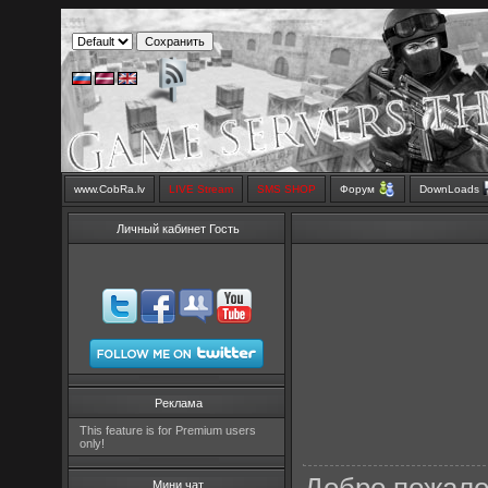
www.CobRa.lv
LIVE Stream
SMS SHOP
Форум
DownLoads
Личный кабинет Гость
Реклама
This feature is for Premium users
only!
Мини чат