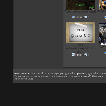
Общени
Прострелы на de_dust2
18551
|
0
Как
Как 
установить\запустить
C
д...
14189
|
0
www.cobra.lv
-
карта сайта
|
карта форума
| Дизайн -
podrubaj
| Дизайн данно
По вопросам сотрудничества и рекламы пишите на почту
rusalex11@live.com
Хостинг от
uCoz