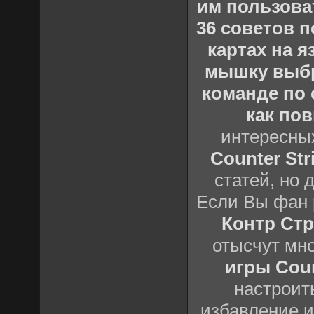
им пользова
36 советов по
картах на 
мышку выб
команде по c
как пов
интересны
Counter Stri
статей, но 
Если Вы фан 
Контр Стр
отысчут мн
игры Count
настроить
избавление и