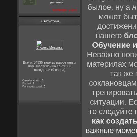
решение
былое, ну а
н
посмотреть все
может быт
Статистика
достижени
нашего
бл
Обучение и
Неважно нови
материлах мо
Всего: 34335 зарегистрированных
пользователей на сайте +
0
сегодня
и (0 вчера)
так же
соклановцами
Онлайн всего:
3
Гостей:
3
Пользователей:
0
тренировать
ситуации. Е
то следуйте 
как создат
важные момен