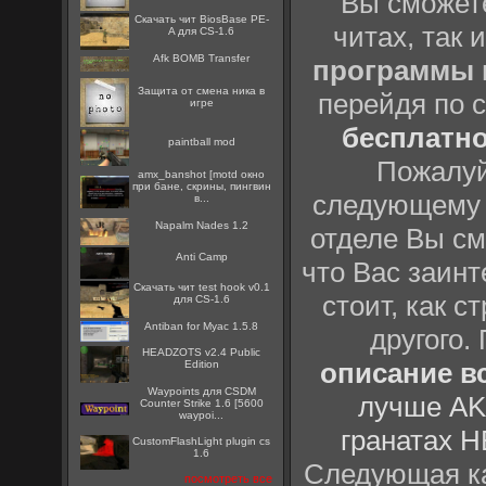
Вы сможете
Скачать чит BiosBase PE-
читах, так 
A для CS-1.6
Afk BOMB Transfer
программы
Защита от смена ника в
перейдя по 
игре
бесплатн
paintball mod
Пожалуй
amx_banshot [motd окно
при бане, скрины, пингвин
следующему
в...
Napalm Nades 1.2
отделе Вы см
Anti Camp
что Вас заинт
Скачать чит test hook v0.1
стоит, как с
для CS-1.6
Antiban for Myac 1.5.8
другого.
HEADZOTS v2.4 Public
описание вс
Edition
Waypoints для CSDM
лучше AK
Counter Strike 1.6 [5600
waypoi...
гранатах H
CustomFlashLight plugin cs
1.6
Следующая ка
посмотреть все