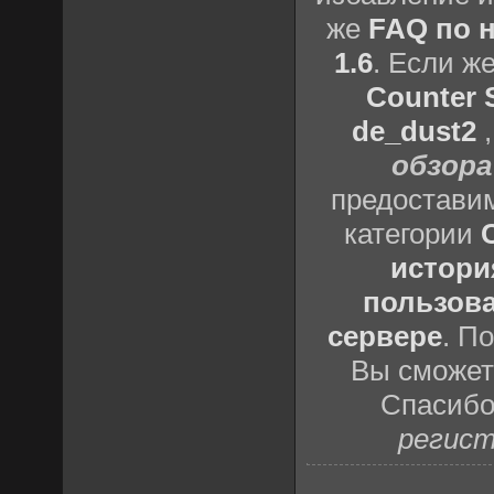
же
FAQ по н
1.6
. Если ж
Counter S
de_dust2
обзора
предоставим
категории
истори
пользова
сервере
. П
Вы сможете
Спасибо
регист