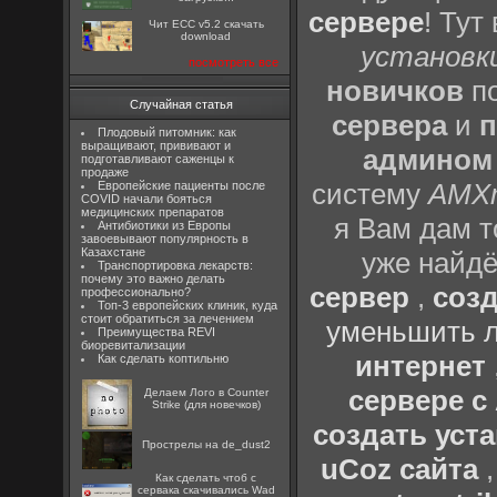
сервере
! Тут
Чит ECC v5.2 скачать
download
установки
посмотреть все
новичков
по
Случайная статья
сервера
и
п
Плодовый питомник: как
выращивают, прививают и
админом
подготавливают саженцы к
продаже
систему
AMX
Европейские пациенты после
COVID начали бояться
медицинских препаратов
я Вам дам т
Антибиотики из Европы
завоевывают популярность в
Казахстане
уже найдё
Транспортировка лекарств:
почему это важно делать
сервер
,
созд
профессионально?
Топ-3 европейских клиник, куда
стоит обратиться за лечением
уменьшить л
Преимущества REVI
биоревитализации
интернет
Как сделать коптильню
сервере 
Делаем Лого в Counter
Strike (для новечков)
создать уста
Прострелы на de_dust2
uCoz сайта
Как сделать чтоб с
сервака скачивались Wad