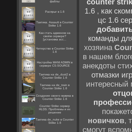
counter strik
файлы
1.6
,
как ско
Распрыг в 1.6
цс 1.6 се
Тактика. Assault в Counter
Strike 1.6
добавить
Как стать админом на
команды дл
своём сервере?
[установка acc...
хозяина
Coun
Читерство в Counter Strike
1.6
в нашем блоге
Настройка MANI ADMIN в
анекдоты сти
сервере CS:SOURCE
отмазки иг
Тактика на de_dust2 в
Counter Strike 1.6
интересный
Тактика на de_train в
Counter Strike 1.6
отцов
Создание своего мувика в
Counter Strike 1.6
профессио
Counter Strike сервер
покажет
HLDS: Проблемы и их
решение
новичков
, 
Тактика de_nuke в Counter
Strike 1.6
смогут вспомн