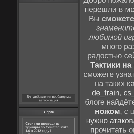
Добро пожало
перешли в м
Вы
сможете
знаменит
любимой иг
много р
радостью се
Тактики на 
сможете узна
на таких к
de_train
,
cs_
Для добавления необходима
блоге найдёт
авторизация
ножом
, с
Опрос
нужно атаков
Стоит ли проводить
турниры по Counter Strike
прочитать о
1.6 в 2012 году?