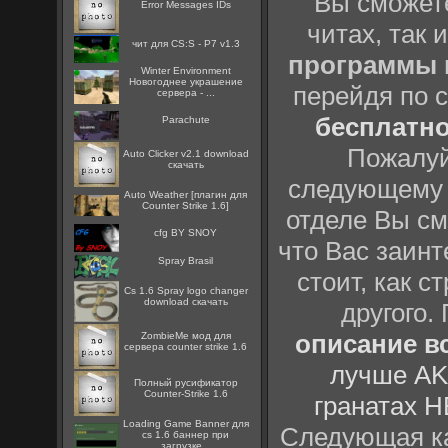
Вы сможете
Error Messages IDs
читах, так 
чит для CS:S - P7 v1.3
программы
Winter Environment
Новогоднее украшение
перейдя по 
сервера - ...
бесплатн
Parachute
Пожалуй
Auto Clicker v2.1 download
скачать
следующему
Auto Weather [плагин для
Counter Strike 1.6]
отделе Вы см
cfg BY SNOY
что Вас заинт
Spray Brasil
стоит, как с
Cs 1.6 Spray logo changer
download скачать
другого.
описание вс
ZombieMe мод для
сервера counter strike 1.6
лучше AK
Полный русификатор
Counter-Strike 1.6
гранатах H
Loading Game Banner для
Следующая ка
cs 1.6 баннер при
загрузке...