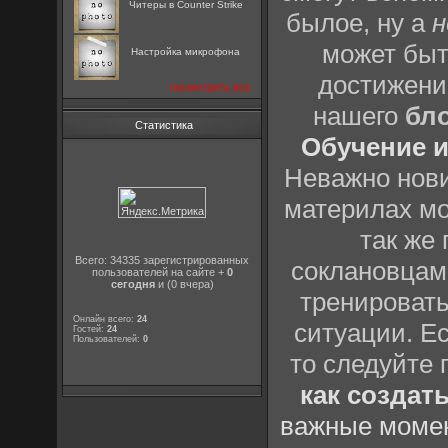
Читеры в Counter Strike
былое, ну а
н
может быт
Настройка микрофона
достижени
посмотреть все
нашего
бл
Статистика
Обучение и
Неважно нови
материлах мо
так же
Всего: 34335 зарегистрированных
соклановцами
пользователей на сайте +
0
сегодня
и (0 вчера)
тренировать
Онлайн всего:
24
ситуации. Е
Гостей:
24
Пользователей:
0
то следуйте 
как создат
важные момен