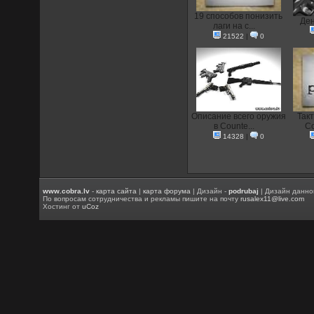
19 способов понизить
Ден
лаги на с...
21522
|
0
Описание всего оружия
Так
в Counte...
Co
14328
|
0
www.cobra.lv
-
карта сайта
|
карта форума
| Дизайн -
podrubaj
| Дизайн данно
По вопросам сотрудничества и рекламы пишите на почту
rusalex11@live.com
Хостинг от
uCoz