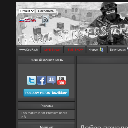
www.CobRa.lv
LIVE Stream
SMS SHOP
Форум
DownLoads
Личный кабинет Гость
Реклама
This feature is for Premium users
only!
Мини чат