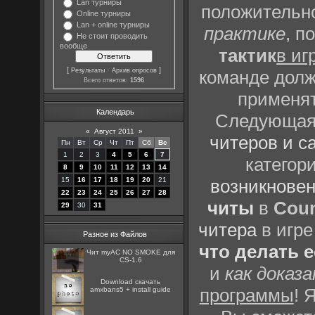
Lan турниры
положительно
Online турниры
Lan + online турниры
практике
, п
Не стоит проводить
вообще
тактик
в иг
[
·
]
Результаты
Архив опросов
команде долж
Всего ответов:
1596
применят
Календарь
Следующая 
«
Август 2011
»
читеров и с
Пн
Вт
Ср
Чт
Пт
Сб
Вс
1
2
3
4
5
6
7
категор
8
9
10
11
12
13
14
15
16
17
18
19
20
21
возникновен
22
23
24
25
26
27
28
читы
в
Coun
29
30
31
читера
в игре
Разное из Файлов
что делать 
Чит myAC NO SMOKE для
CS-1.6
и
как доказ
Download скачать
программы
! 
amxbans5 + install guide