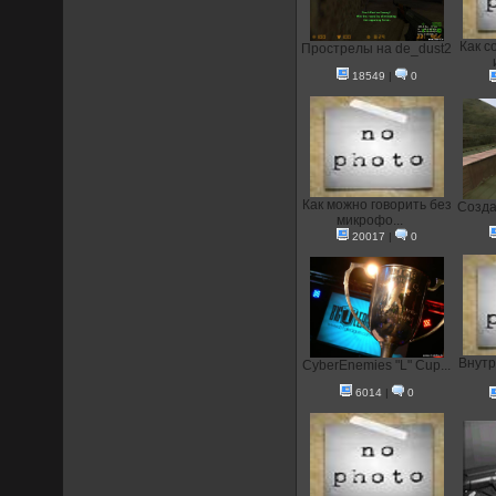
Как с
Прострелы на de_dust2
18549
|
0
Как можно говорить без
Создан
микрофо...
20017
|
0
Внутр
CyberEnemies "L" Cup...
6014
|
0