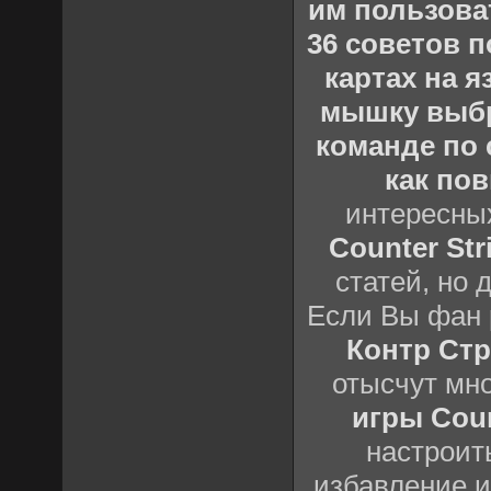
им пользова
36 советов по
картах на 
мышку выб
команде по c
как пов
интересны
Counter Stri
статей, но 
Если Вы фан 
Контр Стр
отысчут мн
игры Count
настроить
избавление и