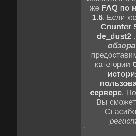
же
FAQ по н
1.6
. Если ж
Counter S
de_dust2
обзора
предоставим
категории
истори
пользова
сервере
. П
Вы сможете
Спасибо
регист