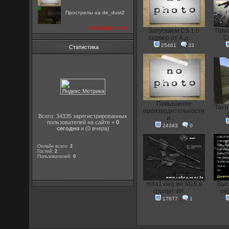
Прострелы на de_dust2
посмотреть все
Запускаем CS 1.6
Прыж
сервер от А д...
Co
25461
|
33
Статистика
Повышение
Такти
производительности
Всего: 34335 зарегистрированных
и...
пользователей на сайте +
0
24343
|
0
сегодня
и (0 вчера)
Онлайн всего:
2
Гостей:
2
Пользователей:
0
m4a1 она же M16 в
Быс
counter stri...
сер
17677
|
1