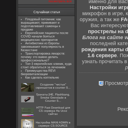
именно для Вас
посмотреть все
Настройки игры
Случайная статья
микрофон в игре, 
оружия, а так же
FA
Плодовый питомник: как
выращивают, прививают и
Вас интересую
подготавливают саженцы к
продаже
прострелы на d
Европейские пациенты после
COVID начали бояться
Блога на сайте w
медицинских препаратов
последней кат
Антибиотики из Европы
завоевывают популярность в
рождения карты d
Казахстане
Транспортировка лекарств:
1.6 сервере
. По
почему это важно делать
профессионально?
узнать прочитать 
Топ-3 европейских клиник, куда
р
стоит обратиться за лечением
Преимущества REVI
биоревитализации
Как сделать коптильню
Просмотр
Создание "чистых"
скриншотов в counter S...
Гранаты [HE, Flashbang,
Smoke Grendade в
Counter S...
HTTP Fast Download для
Рек
CS сервера На Ucoz
сайтах
Настройка MANI ADMIN в
сервере CS:SOURCE