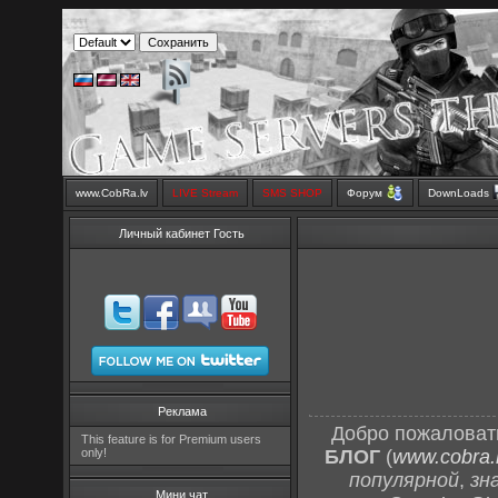
www.CobRa.lv
LIVE Stream
SMS SHOP
Форум
DownLoads
Личный кабинет Гость
Реклама
Добро пожаловат
This feature is for Premium users
only!
БЛОГ
(
www.cobra.l
популярной
,
зн
Мини чат