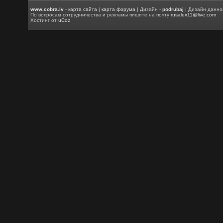
www.cobra.lv
-
карта сайта
|
карта форума
| Дизайн -
podrubaj
| Дизайн данно
По вопросам сотрудничества и рекламы пишите на почту
rusalex11@live.com
Хостинг от
uCoz