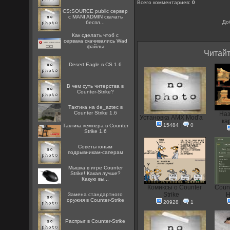
Всего комментариев
:
0
CS:SOURCE public сервер
с MANI ADMIN скачать
До
беспл...
Как сделать чтоб с
сервака скачивались Wad
файлы
Читайт
Desert Eagle в CS 1.6
В чем суть читерства в
Counter-Strike?
Тактика на de_aztec в
Counter Strike 1.6
Наз
Установка AMX Mod'a
кар
15484
|
0
Тактика кемпера в Counter
Strike 1.6
Советы юным
подрывникам-саперам
Мышка в игре Counter
Strike! Какая лучше?
Какую вы...
Комиксы о Counter
Count
Strike
H
Замена стандартного
оружия в Counter-Strike
20928
|
1
Распрыг в Counter-Strike