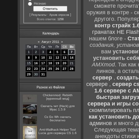
Незнаю
сможете прочитат
оружия в контре - с
[
·
]
Результаты
Архив опросов
другого. Популя
Всего ответов:
1258
контр страйк 1.
гранатах HE Flash
Календарь
нашем блоге -
Ста
«
Август 2011
»
создания, установ
Пн
Вт
Ср
Чт
Пт
Сб
Вс
вам
установи
1
2
3
4
5
6
7
установить себ
8
9
10
11
12
13
14
15
16
17
18
19
20
21
AMXmod
. Так как
22
23
24
25
26
27
28
линков, а остал
29
30
31
сервер
,
создать
сервере
,
сервер cs
Разное из Файлов
1.6 сервере с 
Chickenmod: Rebirth
быстрая загруз
[куринный мод]
сервера и игры cou
Скачать чит (Hack) для
скомпилировать п
Myac 1.5.9
как установить до
Cs Go Wh скачать
бесплатно
админов
и много д
Следующая тема 
Anti-Wallhack Helper Tool
Lucia для сервера CS 1.6
анекдоты стихи 