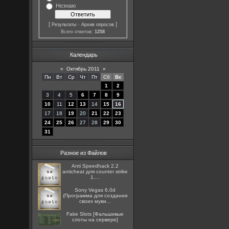
Незнаю
[
·
]
Результаты
Архив опросов
Всего ответов:
1258
Календарь
«
Октябрь 2011
»
Пн
Вт
Ср
Чт
Пт
Сб
Вс
1
2
3
4
5
6
7
8
9
10
11
12
13
14
15
16
17
18
19
20
21
22
23
24
25
26
27
28
29
30
31
Разное из Файлов
Anti Speedhack 2.2
anticheat для counter strike
1....
Sony Vegas 6.0d
(Программа для создания
своих муви...
Fake Slots [Фальшивые
слоты на сервере]