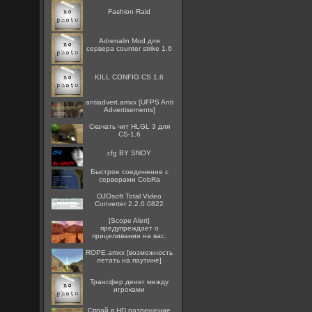
Fashion Raid
Adrenalin Mod для
сервера counter strike 1.6
KILL CONFIG CS 1.6
antiadvert.amxx [UFPS Anti
Advertisements]
Скачать чит HLGL 3 для
CS-1.6
cfg BY SNOY
Быстрое соединение с
серверами CobRa
OJOsoft Total Video
Converter 2.2.0.0822
[Scope Alert]
предупреждает о
прицеливании на вас.
ROPE.amxx [возможность
летать на паутине]
Трансфер денег между
игроками
Спрай в HD разрешение