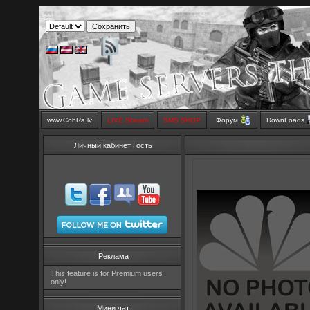
www.CobRa.lv
LIVE Stream
SMS SHOP
Форум
DownLoads
Личный кабинет Гость
Реклама
This feature is for Premium users
only!
Мини чат