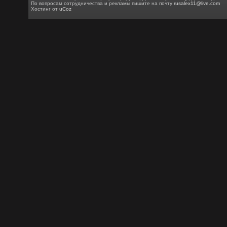
По вопросам сотрудничества и рекламы пишите на почту
rusalex11@live.com
Хостинг от
uCoz