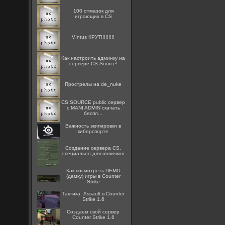
100 отмазок для
играющих в CS
V!ntus КРУТ!!!!!!!!!
Как настроить админку на
сервере CS Source!
Прострелы на de_nuke
CS:SOURCE public сервер
с MANI ADMIN скачать
беспл...
Важность экипировки в
киберспорте
Создание сервера CS,
специально для новичков
Как посмотреть DEMO
(демку) игры в Counter
Strike
Тактика. Assault в Counter
Strike 1.6
Создаем свой сервер
Counter Strike 1.6