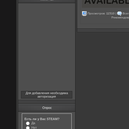
Просмотров:
11510
|
Всег
Рекомендов
Для добавления необходима
авторизация
Опрос
Есть ли у Вас STEAM?
Да
Нет