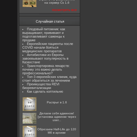
на сервер Cs 1,6
посмотреть все
Случайная статья
Плодовый питомник: как
выращивают, прививают и
подготавливают саженцы к
продаже
Европейские пациенты после
COVID начали бояться
медицинских препаратов
Антибиотики из Европы
завоевывают популярность в
Казахстане
Транспортировка лекарств:
почему это важно делать
профессионально?
Топ-3 европейских клиник, куда
стоит обратиться за лечением
Преимущества REVI
биоревитализации
Как сделать коптильню
Распрыг в 1.6
Делаем себя админом!
[установка админки через
user...
Обрезаем Half-Life до 120
Мб в архиве