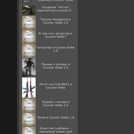
Создание "чистых"
скриншотов в counter S...
Тактика Нападения в
Counter Strike 1.6
В чем суть читерства в
Counter-Strike?
Читерство в Counter Strike
1.6
Прыжки и распрыг в
Counter Strike 1.6
АК-47 или Colt M4A1 в
Counter Strike
Борьба с читами в
Counter Strike 1.6
Трюки в Counter Strike 1.6
Искусство снайпера –
свинцовый привет для