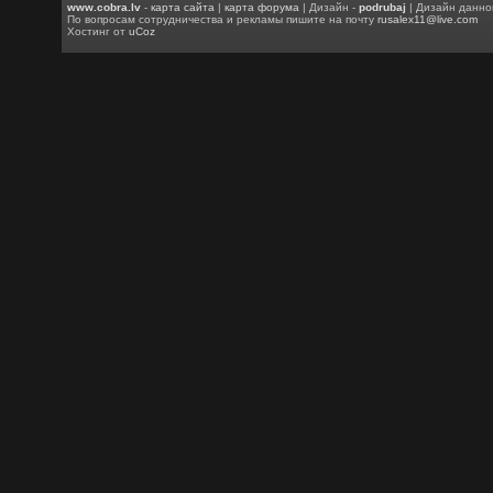
www.cobra.lv
-
карта сайта
|
карта форума
| Дизайн -
podrubaj
| Дизайн данно
По вопросам сотрудничества и рекламы пишите на почту
rusalex11@live.com
Хостинг от
uCoz