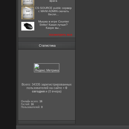
врага
CS:SOURCE public сервер
с MANI ADMIN скачать
беспл...
Мышка в игре Counter
Strike! Какая лучше?
Какую вы...
посмотреть все
Статистика
Всего: 34335 зарегистрированных
пользователей на сайте +
0
сегодня
и (0 вчера)
Онлайн всего:
16
Гостей:
16
Пользователей:
0