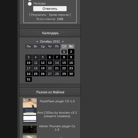
Незнаю
[
·
]
Результаты
Архив опросов
Всего ответов:
1258
Календарь
«
Октябрь 2011
»
Пн
Вт
Ср
Чт
Пт
Сб
Вс
1
2
3
4
5
6
7
8
9
10
11
12
13
14
15
16
17
18
19
20
21
22
23
24
25
26
27
28
29
30
31
Разное из Файлов
FlashFlare plugin CS 1.6
Anti CSDos by shocker v3.2
[защита сервера]
Admin Thunder plugin Cs
1.6