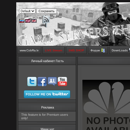
www.CobRa.lv
LIVE Stream
SMS SHOP
Форум
DownLoads
Личный кабинет Гость
Реклама
This feature is for Premium users
only!
Мини чат