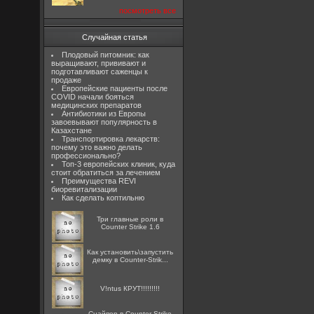
посмотреть все
Случайная статья
Плодовый питомник: как
выращивают, прививают и
подготавливают саженцы к
продаже
Европейские пациенты после
COVID начали бояться
медицинских препаратов
Антибиотики из Европы
завоевывают популярность в
Казахстане
Транспортировка лекарств:
почему это важно делать
профессионально?
Топ-3 европейских клиник, куда
стоит обратиться за лечением
Преимущества REVI
биоревитализации
Как сделать коптильню
Три главные роли в
Counter Strike 1.6
Как установить\запустить
демку в Counter-Strik...
V!ntus КРУТ!!!!!!!!!
Снайпер в Counter Strike