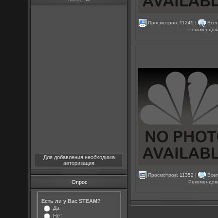
Просмотров:
11245
|
Всег
Рекомендов
Для добавления необходима
авторизация
Просмотров:
11352
|
Всег
Рекомендов
Опрос
Есть ли у Вас STEAM?
Да
Нет