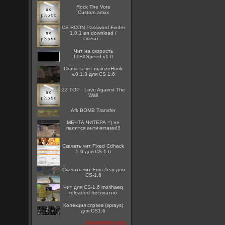
Rock The Vote
Custom.amxx
CS RCON Password Finder
1.0.1 en download /
скачат...
Чит на скорость
LTFXSpeed v1.0
Скачать чит mainzoHook
v.0.1.3 для CS 1.6
ZZ TOP - Love Against The
Wall
Afk BOMB Transfer
МЕЧТА ЧИТЕРА =) не
палится античитами!!!
Скачать чит Fixed Cdhack
5.0 для CS-1.6
Скачать чит Emo Tear для
CS-1.6
Чит для CS-1.6 morihaeq
reloaded бесплатно
Колекция спрэев (sprays)
для CS1.6
посмотреть все