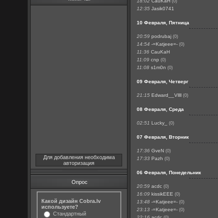
18:02
CauKaH
(0)
12:35
Jasik0741
10 Февраля, Пятница
20:59
podrubaj
(0)
14:54
-=Katjeee=-
(0)
11:36
CauKaH
11:09
cnp
(0)
11:08
s1m0n
(0)
09 Февраля, Четверг
21:15
Edward__Vllll
(0)
08 Февраля, Среда
02:51
Lucky_
(0)
07 Февраля, Вторник
17:36
GveN
(0)
Для добавления необходима
17:33
Pazh
(0)
авторизация
06 Февраля, Понедельник
Опрос
20:59
acdc
(0)
16:09
kissikEEE
(0)
Какой дизайн Cobra.lv
13:48
-=Katjeee=-
(0)
используете?
23:13
-=Katjeee=-
(0)
Стандартный
22:16
acdc
(0)