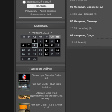
Выбранный Белый
05 Февраля, Воскресенье
[
·
]
Результаты
Архив опросов
17:08
Livu_Captain
(0)
Всего ответов:
444
03 Февраля, Пятница
Календарь
18:05
podrubaj
(0)
«
Февраль 2012
»
01 Февраля, Среда
Пн
Вт
Ср
Чт
Пт
Сб
Вс
1
2
3
4
5
18:16
1var
(0)
6
7
8
9
10
11
12
13
14
15
16
17
18
19
20
21
22
23
24
25
26
27
28
29
Разное из Файлов
Песня про Counter Strike
1.6
чит для CS:S - HL2Hook
v12.1.1
Ultimate Gore v1.6
[Добавляем жестокость на
сервер...
чит для CS:S - CSS Cheat
v1.0