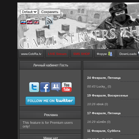
www.CobRa.lv
LIVE Stream
SMS SHOP
Форум
DownLoads
Личный кабинет Гость
24 Февраля, Пятница
00:43
Lucky_
(0)
19 Февраля, Воскресенье
10:26
rdrok
(0)
17 Февраля, Пятница
Реклама
16:29
s1m0n
(0)
This feature is for Premium users
only!
11 Февраля, Суббота
Мини чат