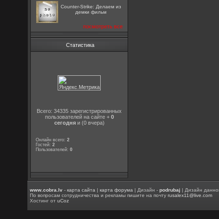
Counter-Strike: Делаем из
демки фильм
посмотреть все
Статистика
Всего: 34335 зарегистрированных
пользователей на сайте +
0
сегодня
и (0 вчера)
Онлайн всего:
2
Гостей:
2
Пользователей:
0
www.cobra.lv
-
карта сайта
|
карта форума
| Дизайн -
podrubaj
| Дизайн данно
По вопросам сотрудничества и рекламы пишите на почту
rusalex11@live.com
Хостинг от
uCoz