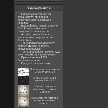
Случайная статья
Плодовый питомник: как
выращивают, прививают и
подготавливают саженцы к
продаже
Европейские пациенты после
COVID начали бояться
медицинских препаратов
Антибиотики из Европы
завоевывают популярность в
Казахстане
Транспортировка лекарств:
почему это важно делать
профессионально?
Топ-3 европейских клиник, куда
стоит обратиться за лечением
Преимущества REVI
биоревитализации
Как сделать коптильню
Описание всего оружия в
Counter Strike 1.6
m4a1 она же M16 в
counter strike 1.6
Oбмен ссылками и
банерами с сайтом
CobRa.lv
Как вычислить читера и
как вести себя при
встрече ...