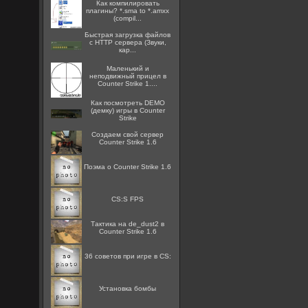
Как компилировать
плагины? *.sma to *.amxx
(compil...
Быстрая загрузка файлов
с HTTP сервера (Звуки,
кар...
Маленький и
неподвижный прицел в
Counter Strike 1....
Как посмотреть DEMO
(демку) игры в Counter
Strike
Создаем свой сервер
Counter Strike 1.6
Поэма о Counter Strike 1.6
CS:S FPS
Тактика на de_dust2 в
Counter Strike 1.6
36 советов при игре в CS:
Установка бомбы