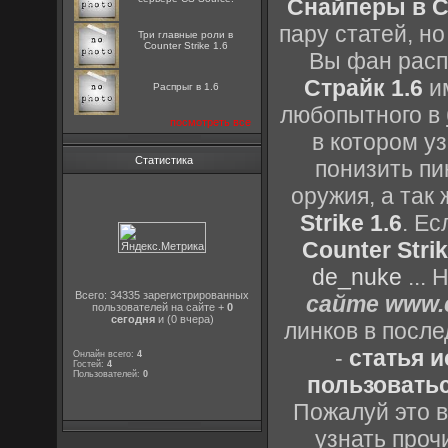
Снайперы в Co
пару статей, н
Три главные роли в
Counter Strike 1.6
Вы фан расп
Страйк 1.6
им
Распрыг в 1.6
любопытного в
посмотреть все
в котором уз
Статистика
понизить пи
оружия, а так
Strike 1.6
. Е
Counter Strik
de_nuke
...
Всего: 34335 зарегистрированных
сайте www.c
пользователей на сайте +
0
сегодня
и (0 вчера)
линков в посл
-
статья 
Онлайн всего:
4
Гостей:
4
Пользователей:
0
пользоватьс
Пожалуй это в
узнать проч