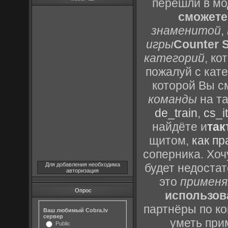
перешли в м
сможете
знаменитой
,
игры
Counter S
категорий
, к
пожалуй с кат
которой Вы с
команды
на та
de_train
,
cs_it
найдёте и
так
щитом,
как пр
соперника. Хоч
Для добавления необходима
будет недоста
авторизация
это
применя
Опрос
использов
партнёры по ко
Ваш любимый Cobra.lv
сервер
уметь при
Public