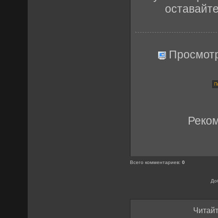
оставайт
Просмот
Реко
Всего комментариев
:
0
До
Читайт