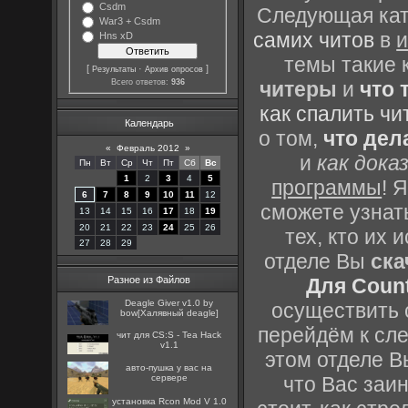
Csdm
Следующая кате
War3 + Csdm
самих читов
в
и
Hns xD
темы такие 
[
·
]
Результаты
Архив опросов
Всего ответов:
936
читеры
и
что 
как спалить чи
Календарь
о том,
что дел
«
Февраль 2012
»
и
как дока
Пн
Вт
Ср
Чт
Пт
Сб
Вс
1
2
3
4
5
программы
! 
6
7
8
9
10
11
12
сможете узнать
13
14
15
16
17
18
19
20
21
22
23
24
25
26
тех, кто их
27
28
29
отделе Вы
ска
Разное из Файлов
Для Count
Deagle Giver v1.0 by
осуществить с
bow[Халявный deagle]
перейдём к сл
чит для CS:S - Tea Hack
v1.1
этом отделе В
авто-пушка у вас на
сервере
что Вас заин
установка Rcon Mod V 1.0