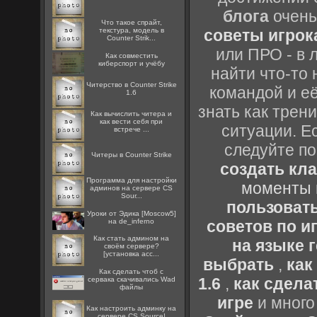
блога
очень
Что такое спрайт,
текстура, модель в
советы игрока
Counter Strik...
или ПРО - в 
Как совместить
киберспорт и учёбу
найти что-то 
Читерство в Counter Strike
командой и её
1.6
знать как трен
Как вычислить читера и
как вести себя при
ситуации. Е
встрече ...
следуйте по
Читеры в Counter Strike
создать кл
Программа для настройки
моменты 
админов на сервере CS
Sour...
пользоват
Уроки от Эдика [Moscow5]
на de_inferno
советов по иг
Как стать админом на
на языке 
своём сервере?
[установка acc...
выбрать
,
как
Как сделать чтоб с
1.6
,
как сдела
сервака скачивались Wad
файлы
игре
и много
Как настроить админку на
сервере CS Source!