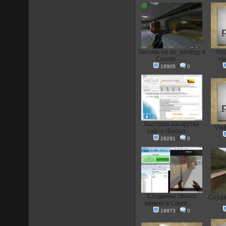
Тактика на de_prodigy в
Что
Counte...
тек
18905
|
0
Быстрая раскрутка
V!nt
сайта (Беспл...
28291
|
8
Создание своего
Создан
мувика в Count...
19973
|
0