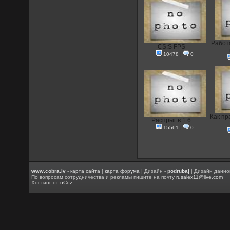
Работа
CS:S FPS
10478
|
0
Как пр
Распрыг в 1.6
15561
|
0
www.cobra.lv
-
карта сайта
|
карта форума
| Дизайн -
podrubaj
| Дизайн данно
По вопросам сотрудничества и рекламы пишите на почту
rusalex11@live.com
Хостинг от
uCoz