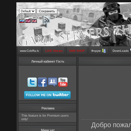
www.CobRa.lv
LIVE Stream
SMS SHOP
Форум
DownLoads
Личный кабинет Гость
Реклама
This feature is for Premium users
only!
Добро пожал
Мини чат