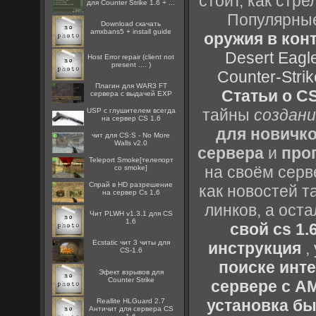
стоит, как стре
для Counter Strike 1.6 + ...
Популярные
Download скачать
amxbans5 + install guide
оружия в конт
Desert Eagl
Host Error repair (client not
present .... )
Counter-Strik
Плагин для WAR3 FT
Статьи о CS
сервера с выдачей EXP
тайны
создани
USP с глушителем всегда
на сервер CS 1.6
для новичк
чит для CS:S - No More
Walls v2.0
сервера
и
про
Teleport Smoke[телепорт
на своём серв
со smoke]
Спрай в HD разрешение
как новостей т
на сервер Cs 1,6
линков, а ост
Чит PLWH v1.3.1 для CS
1.6
свой cs 1.
Ecstatic чит 3 читы для
инструкция
,
CS-1.6
поиске инт
Эфект взрывов для
Counter Strike
сервере с 
установка быс
Reallite HLGuard 2.7
Aнтичит для сервера CS