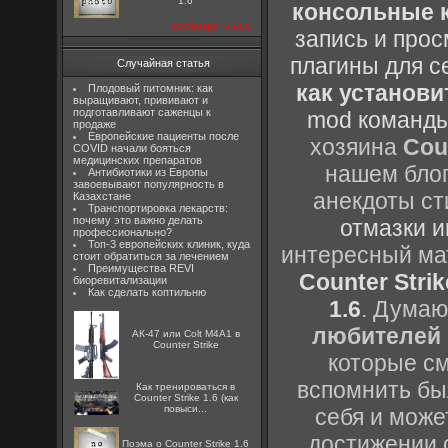
1.6
консольные к
посмотреть все
запись и прос
плагины для с
Случайная статья
как установи
Плодовый питомник: как
выращивают, прививают и
подготавливают саженцы к
mod команды
продаже
Европейские пациенты после
хозяина
Cou
COVID начали бояться
медицинских препаратов
нашем блог
Антибиотики из Европы
завоевывают популярность в
анекдоты ст
Казахстане
Транспортировка лекарств:
почему это важно делать
отмазки и
профессионально?
Топ-3 европейских клиник, куда
интересный м
стоит обратиться за лечением
Преимущества REVI
Counter Strik
биоревитализации
Как сделать коптильню
1.6
. Думаю
любителей 
АК-47 или Colt M4A1 в
Counter Strike
которые см
вспомнить бы
Как тренироваться в
Counter Strike 1.6 (как
повыси...
себя и може
достижении 
Поэма о Counter Strike 1.6