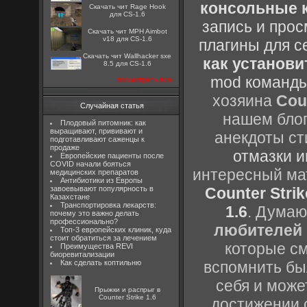
консольные к
Скачать чит Rage Hook
для CS-1.6
запись и прос
Скачать чит MPH Aimbot
v18 для CS-1.6
плагины для с
Скачать чит Wallhacker sxe
как установи
8.5 для CS-1.6
mod команды
посмотреть все
хозяина
Cou
Случайная статья
нашем блог
Плодовый питомник: как
выращивают, прививают и
анекдоты ст
подготавливают саженцы к
продаже
отмазки и
Европейские пациенты после
COVID начали бояться
интересный м
медицинских препаратов
Антибиотики из Европы
завоевывают популярность в
Counter Strik
Казахстане
Транспортировка лекарств:
1.6
. Думаю
почему это важно делать
профессионально?
любителей 
Топ-3 европейских клиник, куда
стоит обратиться за лечением
которые см
Преимущества REVI
биоревитализации
Как сделать коптильню
вспомнить бы
себя и може
Прыжки и распрыг в
Counter Strike 1.6
достижении 