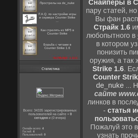
Снайперы в Co
Прострелы на de_nuke
пару статей, н
F.A.Q. по настройке игры
Вы фан расп
и сервера Counter Strike
...
Страйк 1.6
им
Как стрелять из MP5 в
любопытного в
Counter Strike
в котором уз
Борьба с читами в
Counter Strike 1.6
понизить пи
посмотреть все
оружия, а так
Strike 1.6
. Е
Статистика
Counter Strik
de_nuke
...
сайте www.c
линков в посл
-
статья 
Всего: 34335 зарегистрированных
пользователей на сайте +
0
пользоватьс
сегодня
и (0 вчера)
Пожалуй это в
Онлайн всего:
4
Гостей:
4
узнать проч
Пользователей:
0