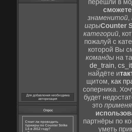
перешли в м
сможете
знаменитой
,
игры
Counter S
категорий
, к
пожалуй с кат
которой Вы с
команды
на та
de_train
,
cs_it
найдёте и
так
щитом,
как пр
соперника. Хоч
Для добавления необходима
будет недоста
авторизация
это
применя
Опрос
использов
партнёры по ко
Стоит ли проводить
турниры по Counter Strike
уметь при
1.6 в 2012 году?