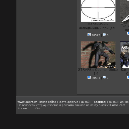
Маленький и
Такт
неподвижный прицел...
но
28527
|
0
STRAFE в Counter-Strike
Как 
1.6
C
20581
|
2
www.cobra.lv
-
карта сайта
|
карта форума
| Дизайн -
podrubaj
| Дизайн данно
По вопросам сотрудничества и рекламы пишите на почту
rusalex11@live.com
Хостинг от
uCoz