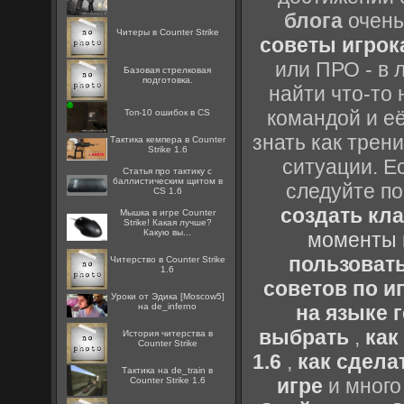
блога
очень
Читеры в Counter Strike
советы игрока
или ПРО - в 
Базовая стрелковая
подготовка.
найти что-то 
командой и её
Топ-10 ошибок в CS
знать как трен
Тактика кемпера в Counter
Strike 1.6
ситуации. Е
Статья про тактику с
баллистическим щитом в
следуйте по
CS 1.6
создать кл
Мышка в игре Counter
Strike! Какая лучше?
Какую вы...
моменты 
пользоват
Читерство в Counter Strike
1.6
советов по иг
Уроки от Эдика [Moscow5]
на de_inferno
на языке 
выбрать
,
как
История читерства в
Counter Strike
1.6
,
как сдела
Тактика на de_train в
игре
и много
Counter Strike 1.6