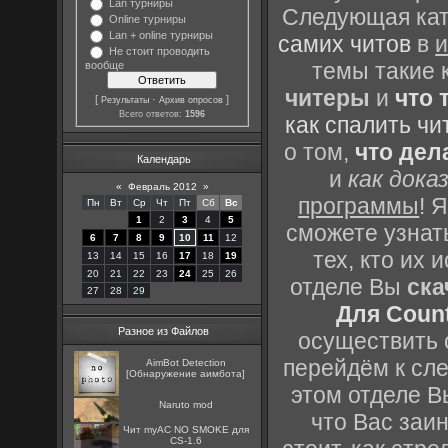
Lan турниры
Следующая кате
Online турниры
Lan + online турниры
самих читов
в
и
Не стоит проводить
темы такие 
вообще
читеры
и
что 
[
·
]
Результаты
Архив опросов
Всего ответов:
1596
как спалить чи
о том,
что дел
Календарь
и
как дока
«
Февраль 2012
»
программы
! 
Пн
Вт
Ср
Чт
Пт
Сб
Вс
1
2
3
4
5
сможете узнать
6
7
8
9
10
11
12
тех, кто их
13
14
15
16
17
18
19
20
21
22
23
24
25
26
отделе Вы
ска
27
28
29
Для Count
Разное из Файлов
осуществить с
перейдём к сл
AimBot Detection
[Обнаружение аимбота]
этом отделе В
Naruto mod
что Вас заин
Чит myAC NO SMOKE для
CS-1.6