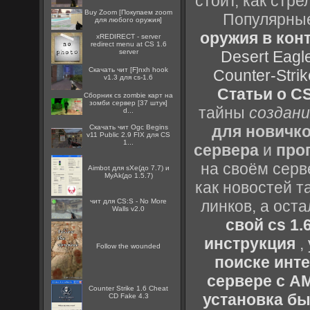
стоит, как стре
Buy Zoom [Покупаем zoom
Популярные
для любого оружия]
оружия в конт
xREDIRECT - server
redirect menu at CS 1.6
server
Desert Eagl
Скачать чит [F]nxh hook
Counter-Strik
v1.3 для cs-1.6
Статьи о CS
Сборник cs zombie карт на
зомби сервер [37 штук]
тайны
создани
d...
для новичк
Скачать чит Ogc Begins
v11 Public 2.9 FIX для CS
1...
сервера
и
про
на своём серв
Aimbot для sXe(до 7.7) и
MyAk(до 1.5.7)
как новостей т
чит для CS:S - No More
линков, а ост
Walls v2.0
свой cs 1.
инструкция
,
Follow the wounded
поиске инт
сервере с 
Counter Strike 1.6 Cheat
установка быс
CD Fake 4.3