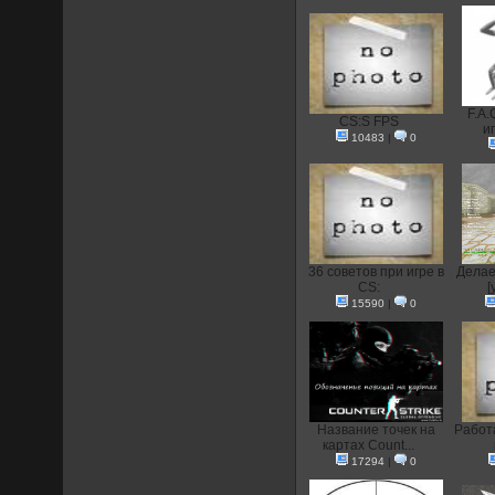
F.A.
CS:S FPS
иг
10483
|
0
36 советов при игре в
Делае
CS:
[
15590
|
0
Название точек на
Работа
картах Count...
17294
|
0