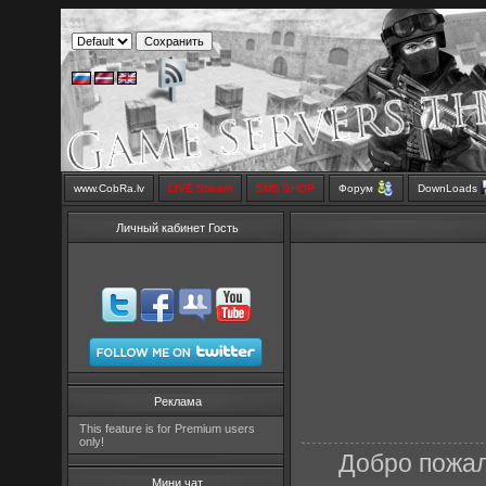
www.CobRa.lv
LIVE Stream
SMS SHOP
Форум
DownLoads
Личный кабинет Гость
Реклама
This feature is for Premium users
only!
Добро пожал
Мини чат