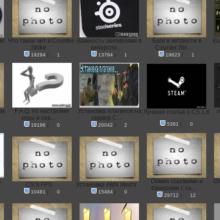
er
Что такое чит в Counter-
Важность экипировки в
Баги и хитрости в
Ка
Strike
киберспо...
Counter Stri...
19294
|
1
13784
|
1
19623
|
1
ак
F.A.Q. по настройке
Установка плагинов на
Лучшая статья о CS 1.6
игры и сер...
сервер C...
5361
|
0
19196
|
0
20042
|
2
а
Oбмен ссылками и
Об
CS:S FPS
Установка AMX Mod'a
банерами с са...
10481
|
0
15484
|
0
29712
|
12