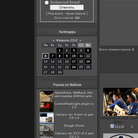
Выбранный Белый
[
·
]
Результаты
Архив опросов
Всего ответов:
444
Календарь
«
Февраль 2012
»
Пн
Вт
Ср
Чт
Пт
Сб
Вс
Всего комментариев
:
0
1
2
3
4
5
6
7
8
9
10
11
12
13
14
15
16
17
18
19
20
21
22
23
24
25
26
27
28
29
Разное из Файлов
Speedhack, Wallhack, Aim,
автозакупка (AIM bot для...
CustomFlashLight plugin cs
1.6
Скачать чит X-tern v2 для
Общение в игре Coun
CS 1.6
Strike ...
Deagle Shock
22139
|
2
Скачать чит ECC v5.2 для
CS-1.6