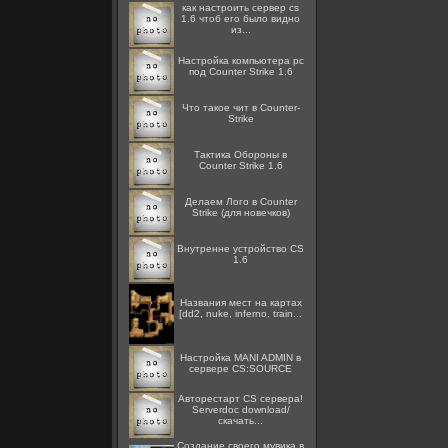
как настроить сервер cs
1.6 чтоб его было видно
из...
Настройка компьютера pc
под Counter Strike 1.6
Что такое чит в Counter-
Strike
Тактика Обороны в
Counter Strike 1.6
Делаем Лого в Counter
Strike (для новечков)
Внутренне устройство CS
1.6
Названия мест на картах
[dd2, nuke, inferno, train...
Настройка MANI ADMIN в
сервере CS:SOURCE
Авторестарт CS сервера!
Serverdoc download/
скачать...
Создание своего мувика в