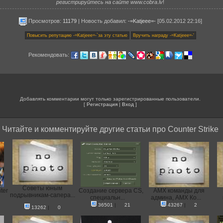
регистрируйтесь на сайте www.cobra.lv
!
Просмотров:
11179
|
Новость добавил
:
-=Katjeee=-
[05.02.2012 22:16]
Рекомендовать:
Добавлять комментарии могут только зарегистрированные пользователи.
[
Регистрация
|
Вход
]
Читайте и комментируйте другие статьи про Counter Strike
Советы юным
ter
Создание сервера CS,
AMX команды для
подрывникам-сапера...
специальн...
админа, AMX Ко...
36501
|
21
43267
|
2
13262
|
0