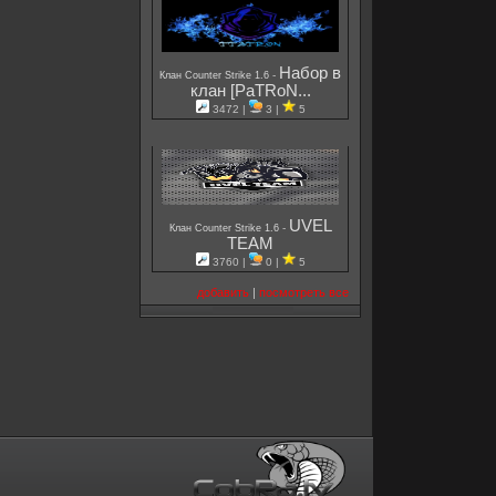
Набор в
-
Клан Counter Strike 1.6
клан [PaTRoN...
3472 |
3 |
5
UVEL
-
Клан Counter Strike 1.6
TEAM
3760 |
0 |
5
добавить
|
посмотреть все