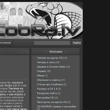
оп кланов
Категории
Тактики на картах CS
[12]
Читеры и читы
[10]
Оружие в Counter Strike
[10]
Сервер
[30]
Юмор
[7]
Обучение и советы
[27]
отором Вы
сможете
Статьи про Снайпера
[2]
er Strike 1.6
! В этом
тегории
Тактики на
Распрыг в CS 1.6
[3]
картах как
de_dust2
,
Раскрутка Сайта
[2]
ерить
и
как играть с
прочитать описание
Настройки CS
[11]
нно совершенствуя
Прострелы на картах CS
[2]
е тактики и уметь
в и самих читов
в
CS:SOURCE сервер и настройки
еры
и
что такое читы
[4]