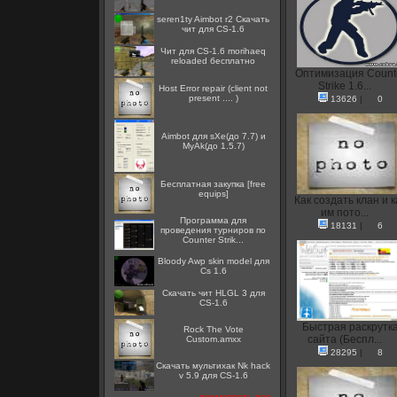
seren1ty Aimbot r2 Скачать
чит для CS-1.6
Чит для CS-1.6 morihaeq
reloaded бесплатно
Оптимизация Count
Strike 1.6...
Host Error repair (client not
present .... )
13626
|
0
Aimbot для sXe(до 7.7) и
MyAk(до 1.5.7)
Бесплатная закупка [free
equips]
Как создать клан и к
им пото...
Программа для
18131
|
6
проведения турниров по
Counter Strik...
Bloody Awp skin model для
Cs 1.6
Скачать чит HLGL 3 для
CS-1.6
Быстрая раскрутк
Rock The Vote
сайта (Беспл...
Custom.amxx
28295
|
8
Скачать мультихак Nk hack
v 5.9 для CS-1.6