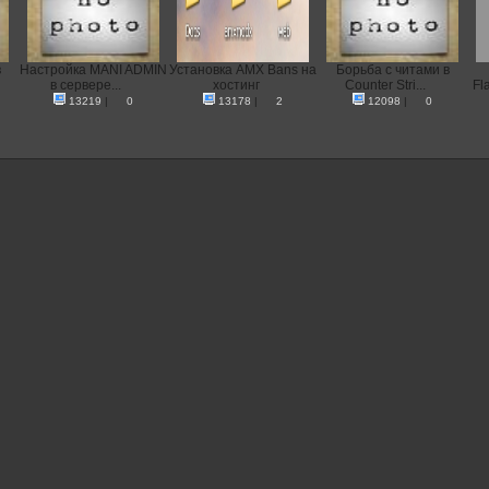
в
Настройка MANI ADMIN
Установка AMX Bans на
Борьба с читами в
в сервере...
хостинг
Counter Stri...
Fl
13219
|
0
13178
|
2
12098
|
0