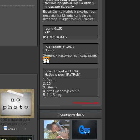
лучшие предложения на онлайн
площадке dalder.lv
Es zināju, ka kodols ir svarīgs, bet
nezināju, ka
klimata kontrole
vai
dzesētājs ir tikpat svarīgi. Paldies!
yuriq
01:53
742
КУПЛЮ КОБРУ
Aleksandr_P
10:37
Dombr
Женился наконец-то. Поздравляю
gnezdilovjeka8
15:36
Набор в клан [PaTRoN]
1. fnaf .!.
2. 15
3. Steam
4. https://v.com/jeka897
5. 1-1,5 годa
посмотреть все
Последние фото
100 отмазок для
играющих в CS
14274
|
4