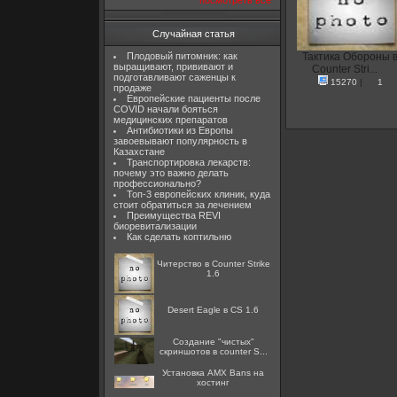
посмотреть все
Случайная статья
Плодовый питомник: как
Тактика Обороны 
выращивают, прививают и
Counter Stri...
подготавливают саженцы к
15270
|
1
продаже
Европейские пациенты после
COVID начали бояться
медицинских препаратов
Антибиотики из Европы
завоевывают популярность в
Казахстане
Транспортировка лекарств:
почему это важно делать
профессионально?
Топ-3 европейских клиник, куда
стоит обратиться за лечением
Преимущества REVI
биоревитализации
Как сделать коптильню
Читерство в Counter Strike
1.6
Desert Eagle в CS 1.6
Создание "чистых"
скриншотов в counter S...
Установка AMX Bans на
хостинг