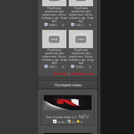
Подборка
Подборка
приколов про
приколов про
животных. Коты,
животных. Коты,
собаки и др. Угар
собаки и др. Угар
№1
№2
7099
|
0
7312
|
0
Подборка
Подборка
приколов про
приколов про
животных. Коты,
животных. Коты,
собаки и др. Угар
собаки и др. Угар
№3
№4
7915
|
0
7356
|
0
добавить
|
посмотреть все
Последние кланы
ℕℤツ
-
Клан Counter Strike 1.6
3139 |
0 |
5