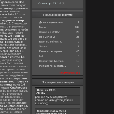
о делать если Вас
Статьи про CS 1.6
[5]
, что в этом разделе
 же
чит-программы
в
тно
вы сможете
! В этом
nter Strike
Последнее на форуме
колько стоит, как
о оружия в контр
Да вы издеваетесь...
2
rike 1.6
. Следующая
овки и управления
Мапы
182
ть установить себя
Заявка на UnBAn
26
 я Вам дам только
ер cs 1.6 новичку
RoY Jones Jr.
25
а cs 1.6 сервере с
Если бы сейчас, к...
2
та
,
консольные
лагины для сервера
,
Steam
3
анды для админов
и
мор в игре CS 1.6
,
Какие игры играет...
46
нно проигрывают,
help
6
алом в контре 1.6
.
в
, которые смогут
Новая тема.Беспла...
10
ожет быть она им
Рип шаблона сайта...
8
я и называется она -
их материлах можно
гре мало, нужно знать
посмотреть все
ее, то следуйте по
 игры в контру
,
что
вания мест точек на
Последние комментарии
команде по cs 1.6
,
с отдел
Снайперы в
Dima_ak
19:21
ли Вы фан распрыгов,
Ak-VaL
тного в
блоге
про
инг, избавление и
раньше были отцами кс)
же Вас интересуют
сейчас отцами детей дочек и
шение Нашего
обзора
сыновей))
о Counter Strike 1.6
ре
. Пожалуй это всё
tomastomenas12
08:45
вайтесь с Нами и
Комплектующие для ПК –