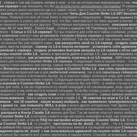
6
,
статья
о том
как спалить читера
в игре , а так же интересная информация о том,
чт
на сервере
и
как доказать
что Вы
не используете запрещённые программы
! Я уверен
те узнать много интересно как и о самих читах, так и о тех, кто их используют. Сами
ы
скачать
не сможете, но перейдя по ссылке
Читы Для Counter Strike 1.6 24/7 беспла
ланы. Пожалуй это всё об этом блоге и перейдём к следующему -
Описание оружия в Cou
 прочитать и узнать абсолютно всё, что Вас заинтересует по теме оружия в контре - с
он наносит и много всего другого. Популярные материалы в описании -
описание всег
учше AK-47 или M4A1
,
Desert Eagle
,
статья о гранатах HE Flashbang Smoke в Counter-St
блоге -
Статьи о CS 1.6 сервере
! Тут вы откроете для себя все тайны
создания, устан
я новичков
помогут вам
установить готовую сборку сервера
и
прописать настрои
м сервер, который использует систему
AMXmod
. Так как новостей там очень много, то
а остальное Вы уже найдёте сами -
как раскрутить свой cs 1.6 сервер
,
создать серв
ить лаги на сервере
,
сервер cs 1.6 в поиске интернет
,
установить себя админом н
ownload с сервера
,
создать установка быстрая загрузка cs 1.6 сервер с uCoz сай
гры counter strike 1.6
,
запись и просмотр демок в контре 1.6
,
как скомпилировать п
ра полная статья
,
как установить добавить плагины в cs 1.6 сервер
,
AMX mod ком
зного для хозяина
Counter-Strike 1.6 сервера
. Следующая тема в нашем блоге - это
Ю
екдоты стихи комиксы про контру, самые популярные
отмазки игроков
, которые постоя
ал
Вопросы новичков и ответы отцов в Counter Strike 1.6
,
как стать профессион
окажется интересной как и для
любителей новичков
, так и для
серьёзных геймеро
 начинали играть и вспомнить былое, ну а
новички
найдут
полезную инфу
для себя и м
время в достижении своих планов. Следующая категория нашего
блога
очень серьёзна
 игрокам в Counter+Strike 1.6
. Неважно новичок Вы или ПРО - в любом случае в эт
вое для себя, а так же поделиться со своей командой и её соклановцами, ведь одной и
правильно и как себя вести в нужной ситуации. Если Вы готовы узнать об этом подробн
мации и статей -
как создать клан
и как потом им управлять ,
самые важные моменты
м пользоваться
,
баги и хитрости в контр страйк 1.6
,
36 советов по игре в Cs 1.6
,
наз
ймеров
,
топ 10 ошибок
,
какую мышку выбрать
,
как правильно тренироваться в 
з демок cs
,
как повысить SKILL в игре
и много других интересных тем! Далее у На
оторых насчитывает всего пару статей, но достаточно интересных и поучительных. Ес
 распрыге в Контр Страйк 1.6
именно для Вас! Так же многие отысчут много любопы
ounter Strike 1.6
, в котором узнаете и как настроить микрофон в игре, как понизить п
 замена оружия, а так же
FAQ по настройке игры/сервера Counter Strike 1.6
. Если 
 Counter Strike 1.6
, то узнайте -
прострелы на de_dust2
,
de_nuke
... Ну и в завер
.cobra.lv
Мы предоставим для Вас несколько линков в последней категории
Статьи пр
ождения карты de_dsut2
и
как пользоваться админкой на counter-strike 1.6 серве
детально Вы сможете всё узнать прочитать в нашем блоге. Спасибо за внимание, оста