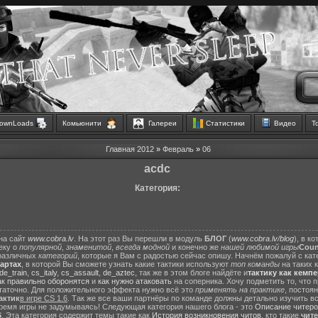
ownLoads
Комьюнити
Галереи
Статистики
Видео
Т
Главная
2012
»
Февраль
»
06
acdc
Категория:
на сайт
www.cobra.lv
. На этот раз Вы перешли в модуль
БЛОГ
(
www.cobra.lv/blog
), в к
еку о
популярной
,
знаменитой
,
всегда модной
и конечно же
нашей любимой игры
Count
различных
категорий
, которые я Вам с радостью сейчас опишу. Начнём пожалуй с ка
картах
, в которой Вы сможете узнать какие тактики используют
топ команды
на таких 
de_train
,
cs_italy
,
cs_assault
,
de_aztec
, так же в этом блоге найдёте и
тактику как кемп
ак правильно оборонятся
и
как нужно атаковать
на соперника. Хочу подметить то, что 
статочно. Для положительного эффекта нужно всё это
применять на практике
, постоя
актик
в игре CS 1.6
. Так же все ваши партнёры по команде должны детально изучить вс
ремя игры не задумываясь! Следующая категория нашего блога - это
Описание читеро
6
. Эта категория содержит темы такие как
История возникновения читов
, кто такие
чит