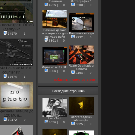
Chernovar
Фотография 1
4925
|
0
3200
|
0
к посмотреть DEMO
(демку) иг...
Важный девайс
при игре в cs:go -
Разминка в cs:go
54570
|
6
lost vape вейп
2932
|
0
3361
|
0
Razer Deathadder
Играемс в CS:GO
m4a1 она же M16 в
Chroma
3006
|
0
counter stri...
2454
|
0
17674
|
1
добавить
|
посмотреть все
Последние странички
резаем Half-Life до
120 Мб в...
Волгоградский
LanaTool
19472
|
0
паблик (Ак...
6036
|
0
6325
|
0