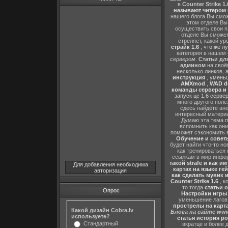
в
Counter Strike 1.
называют читером 
нашего блога Вы сможе
этом отделе В
осуществить свои п
отделе Вы сможете
стреляет, какой ур
страйк 1.6
,
что же л
категория в нашем 
сервером
.
Статьи дл
админом
на своё
несколько линков, 
инструкция
,
уменьш
AMXmod
,
WAD d
команды сервера и и
запуск цс 1.6 серве
много другого поле
сдесь найдёте ан
интересный матери
Думаю эта тема п
вспомнить как они
поможет сэкономить 
Обучение и советы
будет найти что-то но
как тренироваться 
ссылкам в мир инфор
такой strafe и как и
Для добавления необходима
картах на языке ге
авторизация
как сделать мувик и
Counter Strike 1.6
, к
то тогда
статьи о
Опрос
Настройки игры C
уменьшение лагов,
прострелы на картах
Какой дизайн Cobra.lv
Блога на сайте www
используете?
-
статья история р
Стандартный
вкратце и более 