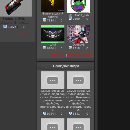
Волгоградский
.:Life:. Do^It_| ko...
паблик
Гранаты [HE,
7199
|
0
7184
|
0
ashbang, Smoke ...
21075
|
0
посмотреть все
LAM
DeekeyS
6984
|
0
7718
|
0
добавить
|
посмотреть все
Последние видео
Самые смешные
Самые смешные
и тупые люди соц.
и тупые люди соц.
сетей. Вконтакте,
сетей. Вконтакте,
одноклассники,
одноклассники,
фейсбук,
фейсбук,
инстаграм. Часть
инстаграм. Часть
1.
2.
9244
|
0
8341
|
0