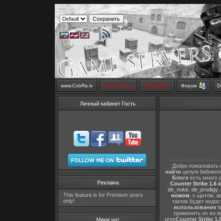
www.CobRa.lv
LIVE Stream
SMS SHOP
Форум
D
Личный кабинет Гость
Добро пожаловать 
найти
целую библиот
Блоге
есть много 
Реклама
Counter Strike 1.6 
de_nuke
,
de_prodigy
,
This feature is for Premium users
ножом
, с щитом,
к
only!
тактик будет недо
использования т
применять их во в
игре
Counter Strike 1.
Мини чат