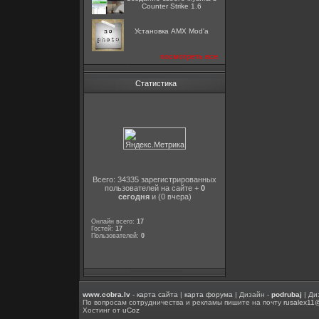
Counter Strike 1.6
Установка AMX Mod'a
посмотреть все
Статистика
Всего: 34335 зарегистрированных
пользователей на сайте +
0
сегодня
и (0 вчера)
Онлайн всего:
17
Гостей:
17
Пользователей:
0
www.cobra.lv
-
карта сайта
|
карта форума
| Дизайн -
podrubaj
| Ди
По вопросам сотрудничества и рекламы пишите на почту
rusalex11
Хостинг от
uCoz