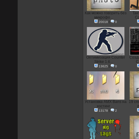
Как можно говорить без
Так
микрофо...
Co
20018
|
0
Оптимизация Counter
Созд
Strike 1.6...
C
13625
|
0
Установка AMX Bans на
19 сп
хостинг
л
13178
|
2