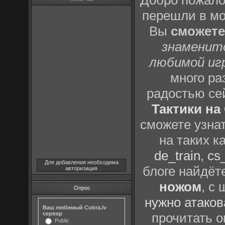
Добро пожало
перешли в м
Вы
сможете
знаменит
любимой иг
много р
радостью се
Тактики на 
сможете узна
на таких к
de_train
,
cs_
Для добавления необходима
блоге найдёт
авторизация
ножом
, с
Опрос
нужно атаков
Ваш любимый Cobra.lv
сервер
прочитать о
Public