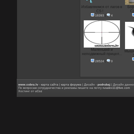
Избавляемся от лагов в
Бор
CS !
Co
16393
|
4
Маленький и
Мышка
неподвижный прицел...
28524
|
0
www.cobra.lv
-
карта сайта
|
карта форума
| Дизайн -
podrubaj
| Дизайн данно
По вопросам сотрудничества и рекламы пишите на почту
rusalex11@live.com
Хостинг от
uCoz