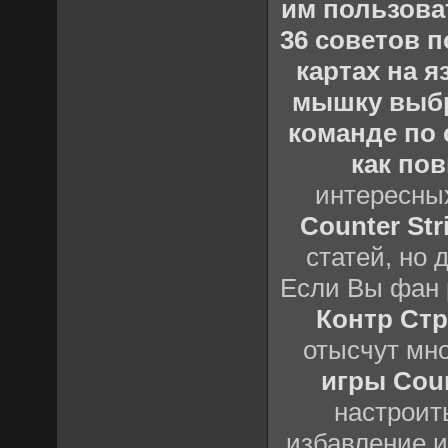
им пользова
36 советов по
картах на 
мышку выб
команде по c
как пов
интересны
Counter Stri
статей, но 
Если Вы фан 
Контр Стр
отысчут мн
игры Count
настроить
избавление и