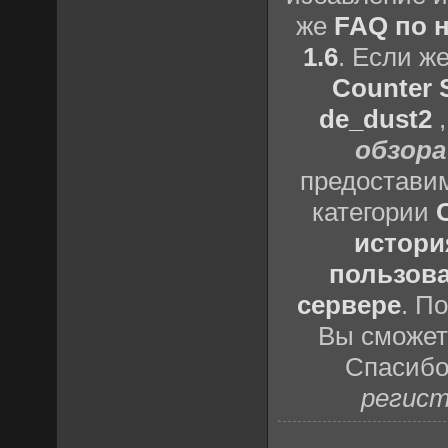
же
FAQ по н
1.6
. Если ж
Counter S
de_dust2
обзора
предоставим
категории
истори
пользова
сервере
. П
Вы сможете
Спасибо
регист