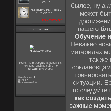
CS 1.6
былое, ну а
н
Как создать клан и как им
может быт
потом управлять...
достижени
посмотреть все
нашего
бл
Статистика
Обучение и
Неважно нови
материлах мо
так же
Всего: 34335 зарегистрированных
соклановцами
пользователей на сайте +
0
сегодня
и (0 вчера)
тренировать
Онлайн всего:
7
Гостей:
7
ситуации. Е
Пользователей:
0
то следуйте 
как создат
важные момен