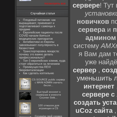
сервере
! Тут
посмотреть все
установки
Случайная статья
новичков
по
Плодовый питомник: как
выращивают, прививают и
подготавливают саженцы к
сервера
и
п
продаже
Европейские пациенты после
админом
COVID начали бояться
медицинских препаратов
Антибиотики из Европы
систему
AMX
завоевывают популярность в
Казахстане
Транспортировка лекарств:
я Вам дам т
почему это важно делать
профессионально?
уже найдё
Топ-3 европейских клиник, куда
стоит обратиться за лечением
Преимущества REVI
сервер
,
созд
биоревитализации
Как сделать коптильню
уменьшить л
CS:SOURCE public сервер
с MANI ADMIN скачать
интернет
беспл...
Быстрый коннект к
сервере 
серверам в клиенте
Counter Strik...
создать уста
100 отмазок для
uCoz сайта
играющих в CS
Создаём свой сервер