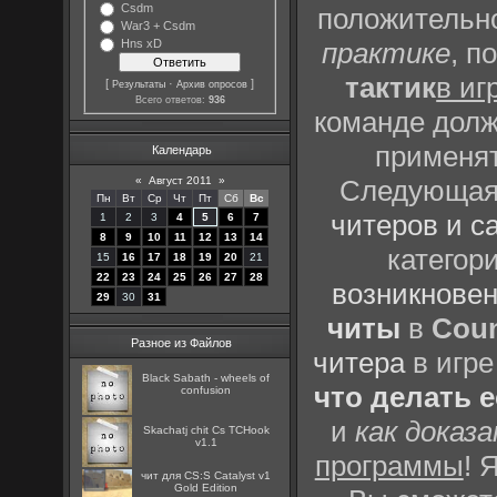
Csdm
положительно
War3 + Csdm
Hns xD
практике
, п
тактик
в иг
[
·
]
Результаты
Архив опросов
Всего ответов:
936
команде долж
применят
Календарь
«
Август 2011
»
Следующая 
Пн
Вт
Ср
Чт
Пт
Сб
Вс
читеров и с
1
2
3
4
5
6
7
8
9
10
11
12
13
14
категор
15
16
17
18
19
20
21
22
23
24
25
26
27
28
возникновен
29
30
31
читы
в
Coun
Разное из Файлов
читера
в игре
Black Sabath - wheels of
что делать 
confusion
и
как доказ
Skachatj chit Cs TCHook
v1.1
программы
! 
чит для CS:S Catalyst v1
Gold Edition