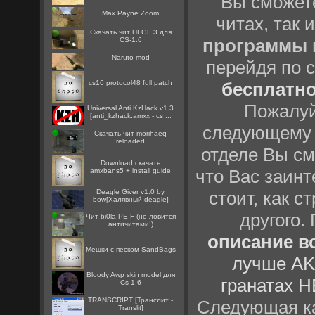
Вы сможете
Max Payne Zoom
читах, так 
Скачать чит HLGL 3 для
программы
CS-1.6
Naruto mod
перейдя по 
cs16 protocol48 full patch
бесплатн
Пожалуй
Universal Anti KzHack v1.3
[anti_kzhack.amxx - cs ...
следующему
Скачать чит morihaeq
reloaded
отделе Вы см
Download скачать
что Вас заинт
amxbans5 + install guide
Deagle Giver v1.0 by
стоит, как с
bow[Халявный deagle]
другого.
Чит bi0la PE-F (не ловится
античитами!)
описание вс
Мешки с песком SandBags
лучше AK
Bloody Awp skin model для
гранатах H
Cs 1.6
TRANSCRIPT [Транслит -
Следующая ка
Translit]