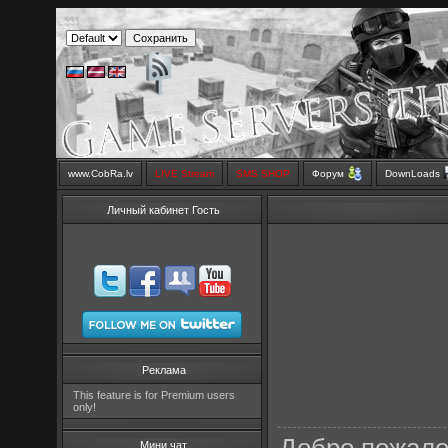
www.CobRa.lv
LIVE Stream
SMS SHOP
Форум
DownLoads
Личный кабинет Гость
Реклама
This feature is for Premium users
only!
Мини чат