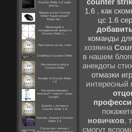
counter strik
Counter Strike 1.6 сами
[инстр...
1.6
,
как ско
Мышка в игре Counter
Strike! Какая лучше?
цс 1.6 се
Какую вы...
добавить
Маленький и
неподвижный прицел в
Counter Strike 1....
команды дл
хозяина
Coun
Прострелы на de_nuke
в нашем блоге
Снайпер в Counter Strike
анекдоты сти
Как понизить ping в
Counter-Strike
отмазки иг
Конфиг в Counter Strike
интересный
1.6
Как компилировать
отцов
плагины? *.sma to *.amxx
(compil...
профессио
Борьба с читами в
покажет
Counter Strike 1.6
Тактика. Assault в Counter
новичков
, 
Strike 1.6
смогут вспомн
Статья про тактику с
баллистическим щитом в