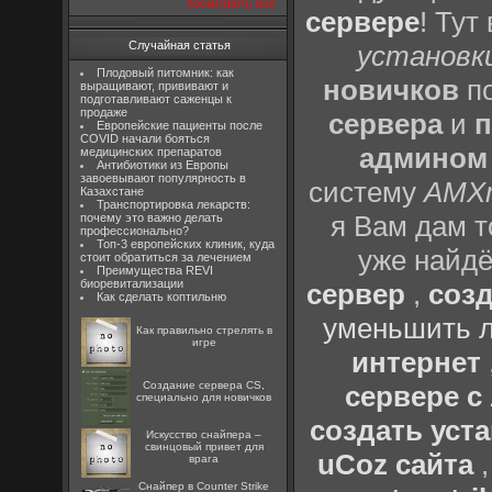
посмотреть все
сервере
! Тут
Случайная статья
установки
Плодовый питомник: как
новичков
по
выращивают, прививают и
подготавливают саженцы к
продаже
сервера
и
п
Европейские пациенты после
COVID начали бояться
админом
медицинских препаратов
Антибиотики из Европы
завоевывают популярность в
систему
AMX
Казахстане
Транспортировка лекарств:
я Вам дам т
почему это важно делать
профессионально?
Топ-3 европейских клиник, куда
уже найдё
стоит обратиться за лечением
Преимущества REVI
биоревитализации
сервер
,
созд
Как сделать коптильню
уменьшить л
Как правильно стрелять в
игре
интернет
Создание сервера CS,
сервере 
специально для новичков
создать уста
Искусство снайпера –
свинцовый привет для
uCoz сайта
врага
Снайпер в Counter Strike