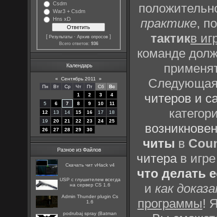
Csdm
положительно
War3 + Csdm
Hns xD
практике
, п
тактик
в иг
[
·
]
Результаты
Архив опросов
Всего ответов:
936
команде долж
применят
Календарь
«
Сентябрь 2011
»
Следующая 
Пн
Вт
Ср
Чт
Пт
Сб
Вс
читеров и с
1
2
3
4
5
6
7
8
9
10
11
категор
12
13
14
15
16
17
18
19
20
21
22
23
24
25
возникновен
26
27
28
29
30
читы
в
Coun
Разное из Файлов
читера
в игре
Скачать чит vHack v4
что делать 
USP с глушителем всегда
и
как доказ
на сервер CS 1.6
Admin Thunder plugin Cs
программы
! 
1.6
podrubaj spray (Batman