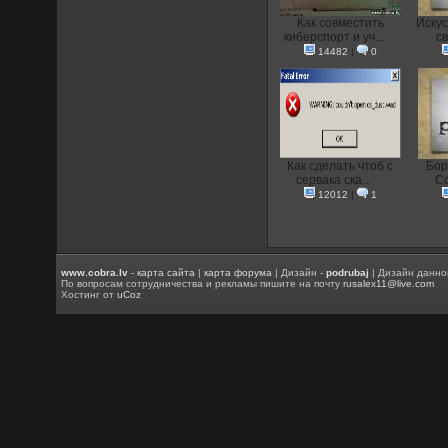
Как совместить
Искус
киберспорт и уч...
с
14482
|
0
Как сделать чтоб с
Бор
сервака ска...
Co
12012
|
1
www.cobra.lv
-
карта сайта
|
карта форума
| Дизайн -
podrubaj
| Дизайн данно
По вопросам сотрудничества и рекламы пишите на почту
rusalex11@live.com
Хостинг от
uCoz