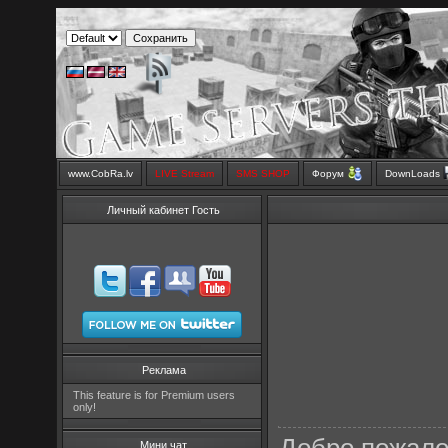
www.CobRa.lv
LIVE Stream
SMS SHOP
Форум
DownLoads
Личный кабинет Гость
Реклама
This feature is for Premium users
only!
Мини чат