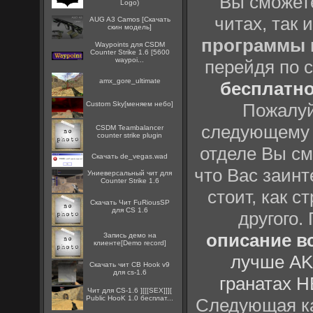
Вы сможете
Logo)
читах, так 
AUG A3 Camos [Скачать
скин модель]
программы
Waypoints для CSDM
Counter Strike 1.6 [5600
waypoi...
перейдя по 
amx_gore_ultimate
бесплатн
Custom Sky[меняем небо]
Пожалуй
следующему
CSDM Teambalancer
counter strike plugin
отделе Вы см
Скачать de_vegas.wad
что Вас заинт
Униеверсальный чит для
Counter Strike 1.6
стоит, как с
Скачать Чит FuRiousSP
для CS 1.6
другого.
описание вс
Запись демо на
клиенте[Demo record]
лучше AK
Скачать чит CB Hook v9
для cs-1.6
гранатах H
Чит для CS-1.6 ][[[SEX]]][
Public HooK 1.0 бесплат...
Следующая ка