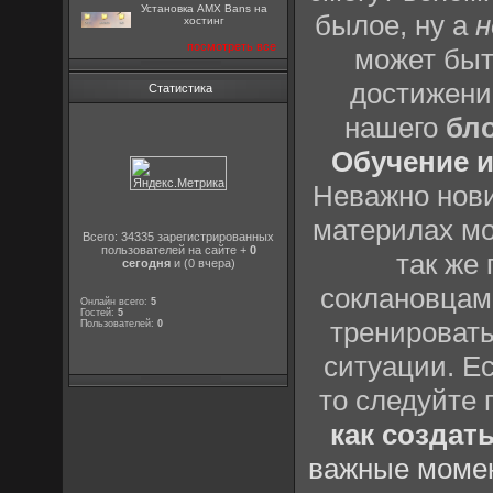
Установка AMX Bans на
былое, ну а
н
хостинг
посмотреть все
может быт
достижени
Статистика
нашего
бл
Обучение и
Неважно нови
материлах мо
Всего: 34335 зарегистрированных
пользователей на сайте +
0
так же
сегодня
и (0 вчера)
соклановцами
Онлайн всего:
5
Гостей:
5
тренировать
Пользователей:
0
ситуации. Е
то следуйте 
как создат
важные момен