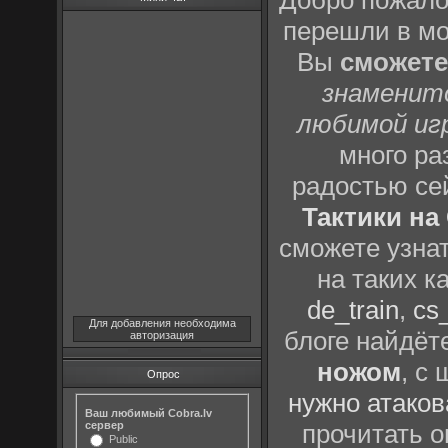
Добро пожало
перешли в м
Вы
сможете
знаменит
любимой иг
много р
радостью се
Тактики на 
сможете узна
на таких к
de_train
,
cs_
Для добавления необходима
блоге найдёт
авторизация
ножом
, с
Опрос
нужно атаков
Ваш любимый Cobra.lv
сервер
прочитать о
Public