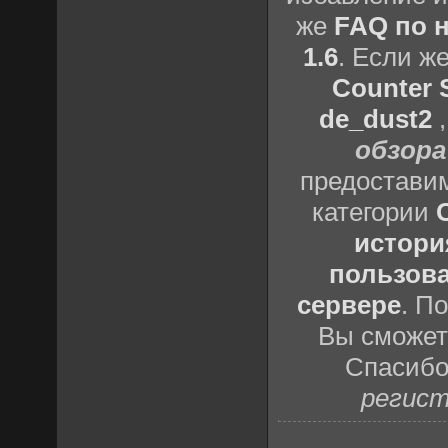
же
FAQ по н
1.6
. Если ж
Counter S
de_dust2
обзора
предоставим
категории
истори
пользова
сервере
. П
Вы сможете
Спасибо
регист