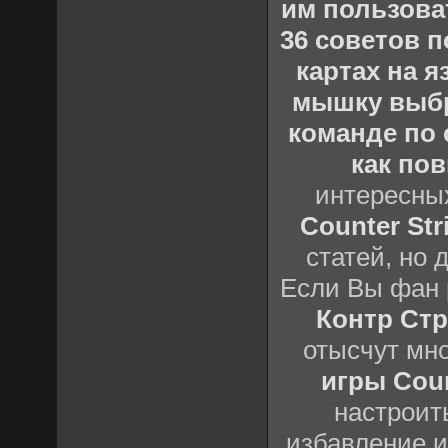
им пользова
36 советов по
картах на 
мышку выб
команде по c
как пов
интересны
Counter Stri
статей, но 
Если Вы фан 
Контр Стр
отысчут мн
игры Count
настроить
избавление и