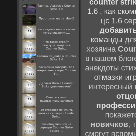
counter strik
Тактика. Assault в Counter
1.6
,
как ско
Strike 1.6
цс 1.6 се
Прострелы на de_dust2
добавить
Как создать клан и как им
потом управлять...
команды дл
Что такое спрайт,
текстура, модель в
хозяина
Coun
Counter Strik...
в нашем блоге
Тактика de_nuke в Counter
Strike 1.6
анекдоты сти
Как можно говорить без
микрофона в игре Counter
St...
отмазки иг
Делаем Лого в Counter
интересный
Strike (для новечков)
отцов
Советы юным
подрывникам-саперам
профессио
19 способов понизить
покажет
лаги на сервере Counter
Strik...
новичков
, 
Как обнулить Топ на
сервере Counter Strike
Source ...
смогут вспомн