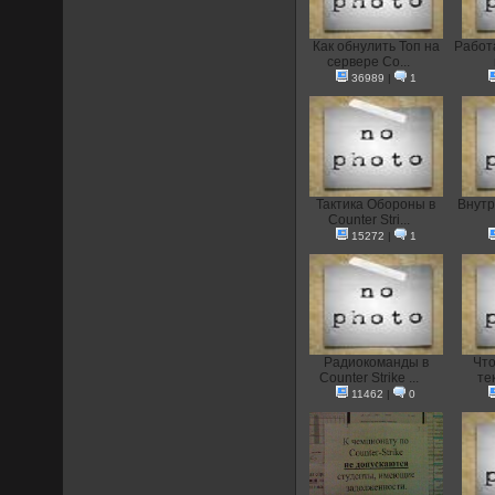
Как обнулить Топ на
Работа
сервере Co...
36989
|
1
Тактика Обороны в
Внутр
Counter Stri...
15272
|
1
Радиокоманды в
Что
Counter Strike ...
тек
11462
|
0