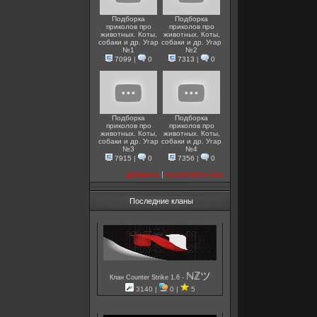
Подборка
Подборка
приколов про
приколов про
животных. Коты,
животных. Коты,
собаки и др. Угар
собаки и др. Угар
№1
№2
7099
|
0
7313
|
0
Подборка
Подборка
приколов про
приколов про
животных. Коты,
животных. Коты,
собаки и др. Угар
собаки и др. Угар
№3
№4
7915
|
0
7356
|
0
добавить
|
посмотреть все
Последние кланы
ℕℤツ
-
Клан Counter Strike 1.6
3140 |
0 |
5