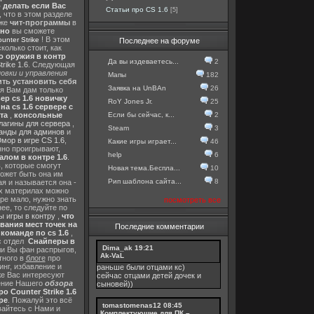
о делать если Вас
Статьи про CS 1.6
[5]
, что в этом разделе
 же
чит-программы
в
тно
вы сможете
! В этом
nter Strike
Последнее на форуме
колько стоит, как
о оружия в контр
Да вы издеваетесь...
2
rike 1.6
. Следующая
овки и управления
Мапы
182
ть установить себя
Заявка на UnBAn
26
 я Вам дам только
ер cs 1.6 новичку
RoY Jones Jr.
25
а cs 1.6 сервере с
Если бы сейчас, к...
2
та
,
консольные
лагины для сервера
,
Steam
3
анды для админов
и
мор в игре CS 1.6
,
Какие игры играет...
46
нно проигрывают,
help
6
алом в контре 1.6
.
в
, которые смогут
Новая тема.Беспла...
10
ожет быть она им
Рип шаблона сайта...
8
я и называется она -
их материлах можно
гре мало, нужно знать
посмотреть все
ее, то следуйте по
 игры в контру
,
что
вания мест точек на
Последние комментарии
команде по cs 1.6
,
с отдел
Снайперы в
Dima_ak
19:21
ли Вы фан распрыгов,
Ak-VaL
тного в
блоге
про
инг, избавление и
раньше были отцами кс)
же Вас интересуют
сейчас отцами детей дочек и
шение Нашего
обзора
сыновей))
о Counter Strike 1.6
ре
. Пожалуй это всё
tomastomenas12
08:45
вайтесь с Нами и
Комплектующие для ПК –