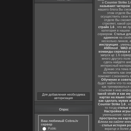
в
Counter Strike 1.
называют читером 
нашего блога Вы сможе
этом отделе В
осуществить свои п
отделе Вы сможете
стреляет, какой ур
страйк 1.6
,
что же л
категория в нашем 
сервером
.
Статьи дл
админом
на своё
несколько линков, 
инструкция
,
уменьш
AMXmod
,
WAD d
команды сервера и и
запуск цс 1.6 серве
много другого поле
сдесь найдёте ан
интересный матери
Думаю эта тема п
вспомнить как они
поможет сэкономить 
Обучение и советы
будет найти что-то но
как тренироваться 
ссылкам в мир инфор
такой strafe и как и
Для добавления необходима
картах на языке ге
авторизация
как сделать мувик и
Counter Strike 1.6
, к
то тогда
статьи о
Опрос
Настройки игры C
уменьшение лагов,
прострелы на картах
Ваш любимый Cobra.lv
Блога на сайте www
сервер
-
статья история р
Public
вкратце и более 