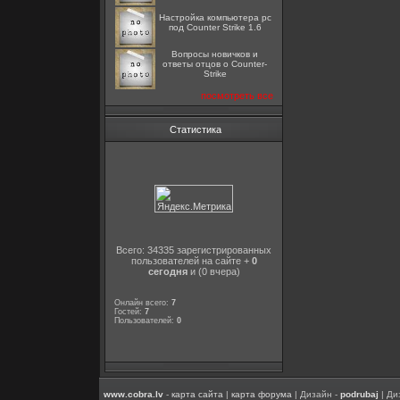
Настройка компьютера pc
под Counter Strike 1.6
Вопросы новичков и
ответы отцов о Counter-
Strike
посмотреть все
Статистика
Всего: 34335 зарегистрированных
пользователей на сайте +
0
сегодня
и (0 вчера)
Онлайн всего:
7
Гостей:
7
Пользователей:
0
www.cobra.lv
-
карта сайта
|
карта форума
| Дизайн -
podrubaj
| Ди