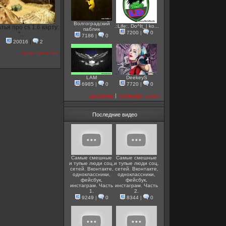
Волгоградский
.:Life:. Do^It_| ko...
тья про cs 1.6 карту:
паблик
7200
|
0
"...
7186
|
0
20016
|
2
посмотреть все
LAM
DeekeyS
6985
|
0
7720
|
0
добавить
|
посмотреть все
Последние видео
Самые смешные
Самые смешные
и тупые люди соц.
и тупые люди соц.
сетей. Вконтакте,
сетей. Вконтакте,
одноклассники,
одноклассники,
фейсбук,
фейсбук,
инстаграм. Часть
инстаграм. Часть
1.
2.
9249
|
0
8344
|
0