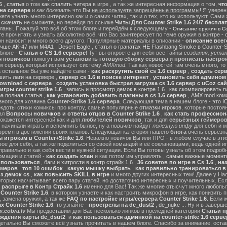
6
,
статья
о том
как спалить читера
в игре , а так же интересная информация о том,
чт
на сервере
и
как доказать
что Вы
не используете запрещённые программы
! Я уверен
те узнать много интересно как и о самих читах, так и о тех, кто их используют. Сами
ы
скачать
не сможете, но перейдя по ссылке
Читы Для Counter Strike 1.6 24/7 беспла
ланы. Пожалуй это всё об этом блоге и перейдём к следующему -
Описание оружия в Cou
 прочитать и узнать абсолютно всё, что Вас заинтересует по теме оружия в контре - с
он наносит и много всего другого. Популярные материалы в описании -
описание всег
учше AK-47 или M4A1
,
Desert Eagle
,
статья о гранатах HE Flashbang Smoke в Counter-St
блоге -
Статьи о CS 1.6 сервере
! Тут вы откроете для себя все тайны
создания, устан
я новичков
помогут вам
установить готовую сборку сервера
и
прописать настрои
м сервер, который использует систему
AMXmod
. Так как новостей там очень много, то
а остальное Вы уже найдёте сами -
как раскрутить свой cs 1.6 сервер
,
создать серв
ить лаги на сервере
,
сервер cs 1.6 в поиске интернет
,
установить себя админом н
ownload с сервера
,
создать установка быстрая загрузка cs 1.6 сервер с uCoz сай
гры counter strike 1.6
,
запись и просмотр демок в контре 1.6
,
как скомпилировать п
ра полная статья
,
как установить добавить плагины в cs 1.6 сервер
,
AMX mod ком
зного для хозяина
Counter-Strike 1.6 сервера
. Следующая тема в нашем блоге - это
Ю
екдоты стихи комиксы про контру, самые популярные
отмазки игроков
, которые постоя
ал
Вопросы новичков и ответы отцов в Counter Strike 1.6
,
как стать профессион
окажется интересной как и для
любителей новичков
, так и для
серьёзных геймеро
 начинали играть и вспомнить былое, ну а
новички
найдут
полезную инфу
для себя и м
время в достижении своих планов. Следующая категория нашего
блога
очень серьёзна
 игрокам в Counter+Strike 1.6
. Неважно новичок Вы или ПРО - в любом случае в эт
вое для себя, а так же поделиться со своей командой и её соклановцами, ведь одной и
правильно и как себя вести в нужной ситуации. Если Вы готовы узнать об этом подробн
мации и статей -
как создать клан
и как потом им управлять ,
самые важные моменты
м пользоваться
,
баги и хитрости в контр страйк 1.6
,
36 советов по игре в Cs 1.6
,
наз
ймеров
,
топ 10 ошибок
,
какую мышку выбрать
,
как правильно тренироваться в 
з демок cs
,
как повысить SKILL в игре
и много других интересных тем! Далее у На
оторых насчитывает всего пару статей, но достаточно интересных и поучительных. Ес
 распрыге в Контр Страйк 1.6
именно для Вас! Так же многие отысчут много любопы
ounter Strike 1.6
, в котором узнаете и как настроить микрофон в игре, как понизить п
 замена оружия, а так же
FAQ по настройке игры/сервера Counter Strike 1.6
. Если 
 Counter Strike 1.6
, то узнайте -
прострелы на de_dust2
,
de_nuke
... Ну и в завер
.cobra.lv
Мы предоставим для Вас несколько линков в последней категории
Статьи пр
ождения карты de_dsut2
и
как пользоваться админкой на counter-strike 1.6 серве
детально Вы сможете всё узнать прочитать в нашем блоге. Спасибо за внимание, оста