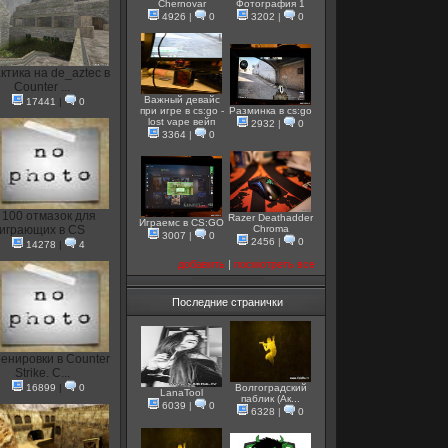
Chernovar
Фотография 1
4926
|
0
3202
|
0
ктика на de_aztec в
Counter ...
Важный девайс
17441
|
0
при игре в cs:go -
Разминка в cs:go
lost vape вейп
2932
|
0
3364
|
0
100 отмазок для
Razer Deathadder
Играемс в CS:GO
играющих в CS
Chroma
3007
|
0
2456
|
0
14278
|
4
добавить
|
посмотреть все
Последние странички
енировки в Counter
Strike. С...
16899
|
0
Волгоградский
LanaTool
паблик (Ак...
6039
|
0
6328
|
0