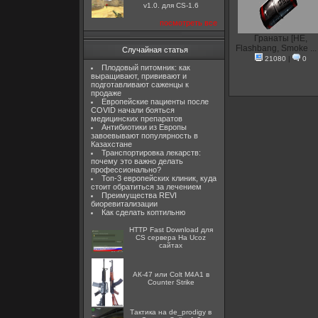
v1.0. для CS-1.6
посмотреть все
Гранаты [HE,
Flashbang, Smoke ...
Случайная статья
21080
|
0
Плодовый питомник: как
выращивают, прививают и
подготавливают саженцы к
продаже
Европейские пациенты после
COVID начали бояться
медицинских препаратов
Антибиотики из Европы
завоевывают популярность в
Казахстане
Транспортировка лекарств:
почему это важно делать
профессионально?
Топ-3 европейских клиник, куда
стоит обратиться за лечением
Преимущества REVI
биоревитализации
Как сделать коптильню
HTTP Fast Download для
CS сервера На Ucoz
сайтах
АК-47 или Colt M4A1 в
Counter Strike
Тактика на de_prodigy в