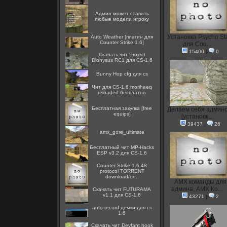
Админ может ставить
любые модели игроку
Установка Psycho St
Auto Weather [плагин для
Counter Strike 1.6]
для Cou...
15400
|
0
Скачать чит Project
Dionysus RC1 для CS-1.6
Bunny Hop cfg для cs
Чит для CS-1.6 morihaeq
reloaded бесплатно
Бесплатная закупка [free
Делаем себя админо
equips]
[установк...
39437
|
26
amx_gore_ultimate
Бесплатный чит MP-Hacks
ESP v3.2 для CS-1.6
Counter Strike 1.6 48
protocol TORRENT
download/ск...
AMX команды для
админа, AMX Ко...
Скачать чит FUTURAMA
v1.1 для CS-1.6
43271
|
2
auto record демки для cs
1.6
Скачать чит Dev!ant hook