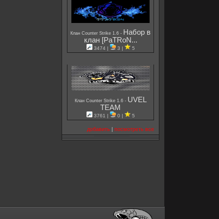
Набор в
-
Клан Counter Strike 1.6
клан [PaTRoN...
3474 |
3 |
5
UVEL
-
Клан Counter Strike 1.6
TEAM
3761 |
0 |
5
добавить
|
посмотреть все