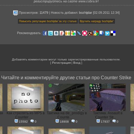
регистрируйтесь на сайте www.cobra.lv
!
Просмотров:
11479
|
Новость добавил
:
bozhijdar
[02.09.2011 12:34]
Рекомендовать:
Добавлять комментарии могут только зарегистрированные пользователи.
[
Регистрация
|
Вход
]
Читайте и комментируйте другие статьи про Counter Strike
ак
Как стрелять из MP5 в
Тактика на de_prodigy в
Тактика. Assault в
Т
Counter ...
Counte...
Counter Str...
15592
|
0
18908
|
0
17937
|
0