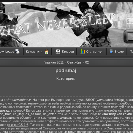
ownLoads
Комьюнити
Галереи
Статистики
Видео
Т
Главная
2011
»
Сентябрь
»
02
podrubaj
Категория:
на сайт
www.cobra.lv
. На этот раз Вы перешли в модуль
БЛОГ
(
www.cobra.lv/blog
), в к
еку о
популярной
,
знаменитой
,
всегда модной
и конечно же
нашей любимой игры
Count
различных
категорий
, которые я Вам с радостью сейчас опишу. Начнём пожалуй с ка
картах
, в которой Вы сможете узнать какие тактики используют
топ команды
на таких 
de_train
,
cs_italy
,
cs_assault
,
de_aztec
, так же в этом блоге найдёте и
тактику как кемп
ак правильно оборонятся
и
как нужно атаковать
на соперника. Хочу подметить то, что 
статочно. Для положительного эффекта нужно всё это
применять на практике
, постоя
актик
в игре CS 1.6
. Так же все ваши партнёры по команде должны детально изучить вс
ремя игры не задумываясь! Следующая категория нашего блога - это
Описание читеро
6
. Эта категория содержит темы такие как
История возникновения читов
, кто такие
чит