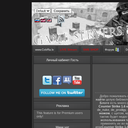
www.CobRa.lv
LIVE Stream
SMS SHOP
Форум
D
Личный кабинет Гость
Добро пожаловать 
найти
целую библиот
Блоге
есть много 
Реклама
Counter Strike 1.6 
de_nuke
,
de_prodigy
,
This feature is for Premium users
ножом
, с щитом,
к
only!
тактик будет недо
использования т
применять их во в
игре
Counter Strike 1.
Мини чат