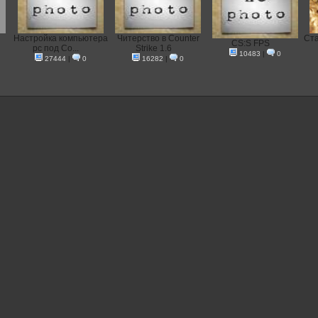
Настройка компьютера
Читерство в Counter
Ста
CS:S FPS
pc под Co...
Strike 1.6
10483
|
0
27444
|
0
16282
|
0