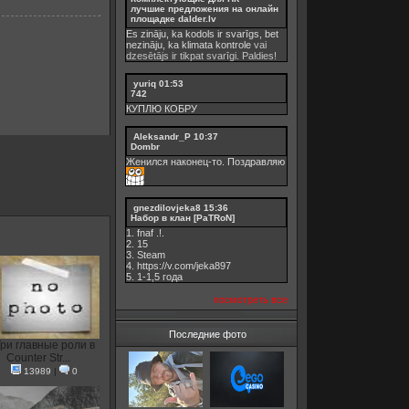
лучшие предложения на онлайн
площадке dalder.lv
Es zināju, ka kodols ir svarīgs, bet
nezināju, ka
klimata kontrole
vai
dzesētājs ir tikpat svarīgi. Paldies!
yuriq
01:53
742
КУПЛЮ КОБРУ
Aleksandr_P
10:37
Dombr
Женился наконец-то. Поздравляю
gnezdilovjeka8
15:36
Набор в клан [PaTRoN]
1. fnaf .!.
2. 15
3. Steam
4. https://v.com/jeka897
5. 1-1,5 годa
посмотреть все
Последние фото
ри главные роли в
Counter Str...
13989
|
0