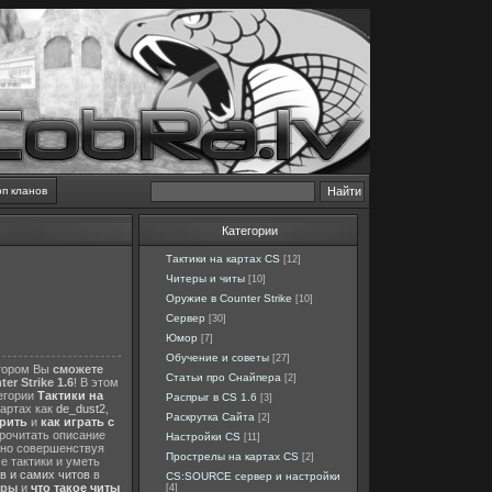
оп кланов
Категории
Тактики на картах CS
[12]
Читеры и читы
[10]
Оружие в Counter Strike
[10]
Сервер
[30]
Юмор
[7]
Обучение и советы
[27]
отором Вы
сможете
Статьи про Снайпера
[2]
er Strike 1.6
! В этом
тегории
Тактики на
Распрыг в CS 1.6
[3]
картах как
de_dust2
,
Раскрутка Сайта
[2]
ерить
и
как играть с
прочитать описание
Настройки CS
[11]
нно совершенствуя
Прострелы на картах CS
[2]
е тактики и уметь
в и самих читов
в
CS:SOURCE сервер и настройки
еры
и
что такое читы
[4]