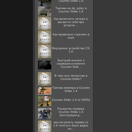
Counter Strike 1.6
Тактика на de_aztec в
Counter Strike 1.6
Как вычислить читера и
как вести себя при
встрече ...
Как правильно стрелять в
игре
Внутренне устройство CS
1.6
Быстрый коннект к
серверам в клиенте
Counter Strik...
В чем суть читерства в
Counter-Strike?
Тактика кемпера в Counter
Strike 1.6
Counter Strike 1.6 vs ЧИТЫ
Раскрутка сервера
Counter Strike 1.6
[инструкция д...
как настроить сервер cs
1.6 чтоб его было видно
из...