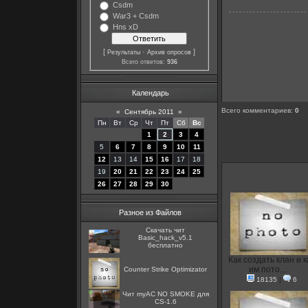
Csdm
War3 + Csdm
Hns xD
[
·
]
Результаты
Архив опросов
Всего ответов:
936
Календарь
Всего комментариев
:
0
«
Сентябрь 2011
»
Пн
Вт
Ср
Чт
Пт
Сб
Вс
1
2
3
4
5
6
7
8
9
10
11
12
13
14
15
16
17
18
19
20
21
22
23
24
25
26
27
28
29
30
Разное из Файлов
Скачать чит
Basic_hack_v5.1
бесплатно
Как создать клан и к
им пото...
Counter Strike Optimizator
18135
|
6
Чит myAC NO SMOKE для
CS-1.6