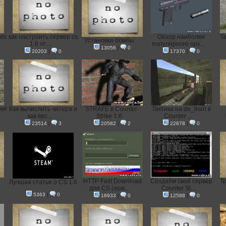
ats
как настроить сервер cs
Обзор наиболее
Та
Установка бомбы
1.6 чт...
популярного ору...
13056
|
0
20203
|
0
17370
|
0
м!
Как вычислить читера и
STRAFE в Counter-
Тактика на de_train в
как вес...
Strike 1.6
Counter ...
23514
|
3
20582
|
2
22878
|
0
HTTP Fast Download
Создаём свой сервер
Тр
Лучшая статья о CS 1.6
для CS серв...
Counter St...
5363
|
0
16933
|
0
12588
|
0