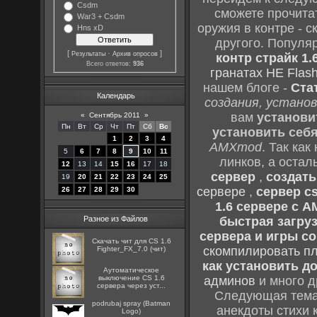
Csdm
сможете прочитат
War3 + Csdm
оружия в контре - с
Hns xD
другого. Популя
[
·
]
Результаты
Архив опросов
контр страйк 1.
Всего ответов:
936
гранатах HE Flash
нашем блоге -
Ста
Календарь
создания, установ
вам
установи
«
Сентябрь 2011
»
Пн
Вт
Ср
Чт
Пт
Сб
Вс
установить себ
1
2
3
4
AMXmod
. Так как
5
6
7
8
9
10
11
линков, а остал
12
13
14
15
16
17
18
сервер
,
создать
19
20
21
22
23
24
25
сервере
,
сервер cs
26
27
28
29
30
1.6 сервере с 
Разное из Файлов
быстрая загруз
сервера и игры cou
Скачать чит для CS 1.6
скомпилировать п
Fighter_FX_7.0 (чит)
как установить до
Аутоматическое
выключение CS 1.6
админов
и много д
сервера через уст...
Следующая тема 
podrubaj spray (Batman
анекдоты стихи 
Logo)