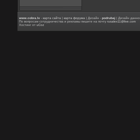
www.cobra.lv
-
карта сайта
|
карта форума
| Дизайн -
podrubaj
| Дизайн данно
По вопросам сотрудничества и рекламы пишите на почту
rusalex11@live.com
Хостинг от
uCoz