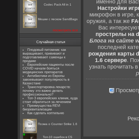
именно для Вас
Codec Pack All in 1
Настройки игры
микрофон в игре, 
Мешки с песком SandBags
оружия, а так же
FA
Вас интересую
посмотреть все
прострелы на d
Блога на сайте w
Случайная статья
последней кат
Плодовый питомник: как
рождения карты d
выращивают, прививают и
подготавливают саженцы к
1.6 сервере
. По
продаже
Европейские пациенты после
узнать прочитать 
COVID начали бояться
медицинских препаратов
р
Антибиотики из Европы
завоевывают популярность в
Казахстане
Транспортировка лекарств:
Просмот
почему это важно делать
профессионально?
Топ-3 европейских клиник, куда
стоит обратиться за лечением
Преимущества REVI
биоревитализации
Как сделать коптильню
Рек
Поэма о Counter Strike 1.6
Топ-10 ошибок в CS