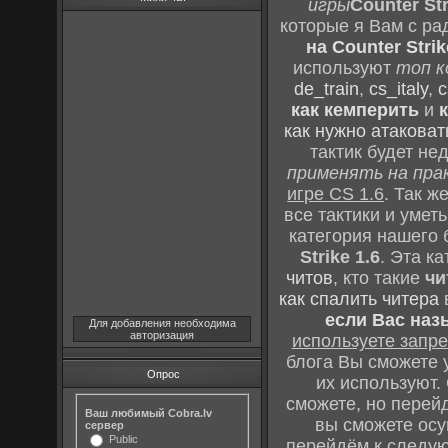
игры
Counter Str
которые я Вам с ра
на Counter Strik
используют
топ к
de_train
,
cs_italy
,
c
как кемперить
и
как нужно атаковат
тактик будет не
применять на пра
игре CS 1.6
. Так 
все тактики и уме
категория нашего 
Strike 1.6
. Эта к
читов
, кто такие
чи
как спалить читера
если Вас наз
Для добавления необходима
авторизация
используете зап
блога Вы сможете у
Опрос
их используют.
сможете, но перей
Ваш любимый Cobra.lv
вы сможете осу
сервер
Public
перейдём к следу