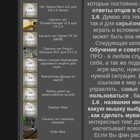
которые постоянно
Чит Steam Hack v12 для
ответы отцов в C
CS-1.6 Steam
1.6
. Думаю эта те
Скачать чит
так и для
серьёзн
FemaleOwnage v1.0 для
CS-1.6
играть и вспомни
может быть она и
Скачать чит Fighter FX 10
(NEW)
Следующая кате
Обучение и советы
Скачать чит Project
Dionysus RC1 для CS-1.6
ПРО - в любом слу
Мини станции подзарядки
себя, а так же по
здоровья и защиты для
серв...
игре мало, нужн
нужной ситуации. 
RainySnowy [Дождь по
карте]
ссылкам в мир 
управлять ,
самые 
Запись демо на
пользоваться
,
ба
клиенте[Demo record]
1.6
,
названия мес
Fashion Raid
какую мышку выб
,
как сделать муви
Скачать чит morihaeq
интересных тем! Д
reloaded
насчитывает всег
Knife Mod
Если Вы фан рас