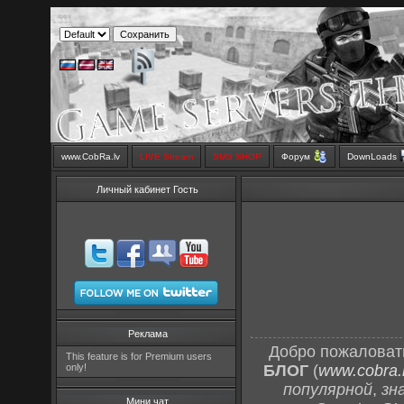
www.CobRa.lv
LIVE Stream
SMS SHOP
Форум
DownLoads
Личный кабинет Гость
Реклама
Добро пожаловат
This feature is for Premium users
only!
БЛОГ
(
www.cobra.l
популярной
,
зн
Мини чат