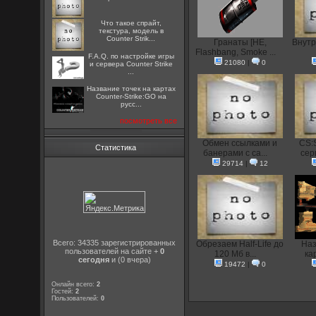
Что такое спрайт,
текстура, модель в
Counter Strik...
Гранаты [HE,
Внутр
Flashbang, Smoke ...
F.A.Q. по настройке игры
21080
|
0
и сервера Counter Strike
...
Название точек на картах
Counter-Strike:GO на
русс...
посмотреть все
Oбмен ссылками и
CS:
Статистика
банерами с са...
сер
29714
|
12
Всего: 34335 зарегистрированных
Обрезаем Half-Life до
Наз
пользователей на сайте +
0
120 Мб в...
кар
сегодня
и (0 вчера)
19472
|
0
Онлайн всего:
2
Гостей:
2
Пользователей:
0