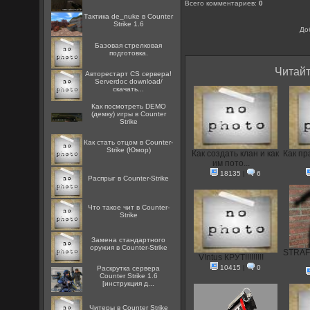
Всего комментариев
:
0
Тактика de_nuke в Counter
Strike 1.6
До
Базовая стрелковая
подготовка.
Читайт
Авторестарт CS сервера!
Serverdoc download/
скачать...
Как посмотреть DEMO
(демку) игры в Counter
Strike
Как стать отцом в Counter-
Strike (Юмор)
Как создать клан и как
Как пр
им пото...
18135
|
6
Распрыг в Counter-Strike
Что такое чит в Counter-
Strike
Замена стандартного
оружия в Counter-Strike
STRAFE
V!ntus КРУТ!!!!!!!!!
10415
|
0
Раскрутка сервера
Counter Strike 1.6
[инструкция д...
Читеры в Counter Strike