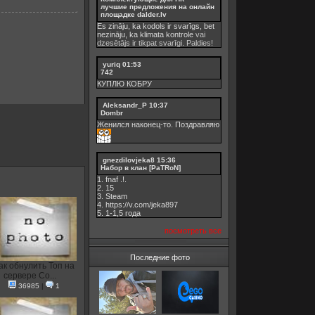
лучшие предложения на онлайн
площадке dalder.lv
Es zināju, ka kodols ir svarīgs, bet
nezināju, ka
klimata kontrole
vai
dzesētājs ir tikpat svarīgi. Paldies!
yuriq
01:53
742
КУПЛЮ КОБРУ
Aleksandr_P
10:37
Dombr
Женился наконец-то. Поздравляю
gnezdilovjeka8
15:36
Набор в клан [PaTRoN]
1. fnaf .!.
2. 15
3. Steam
4. https://v.com/jeka897
5. 1-1,5 годa
посмотреть все
Последние фото
ак обнулить Топ на
сервере Co...
36985
|
1