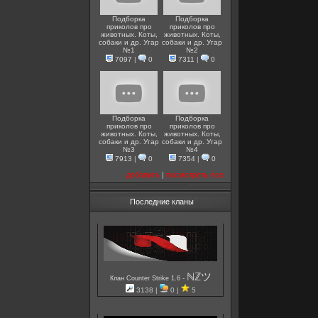
Подборка
Подборка
приколов про
приколов про
животных. Коты,
животных. Коты,
собаки и др. Угар
собаки и др. Угар
№1
№2
7097
|
0
7311
|
0
Подборка
Подборка
приколов про
приколов про
животных. Коты,
животных. Коты,
собаки и др. Угар
собаки и др. Угар
№3
№4
7913
|
0
7354
|
0
добавить
|
посмотреть все
Последние кланы
ℕℤツ
-
Клан Counter Strike 1.6
3138 |
0 |
5