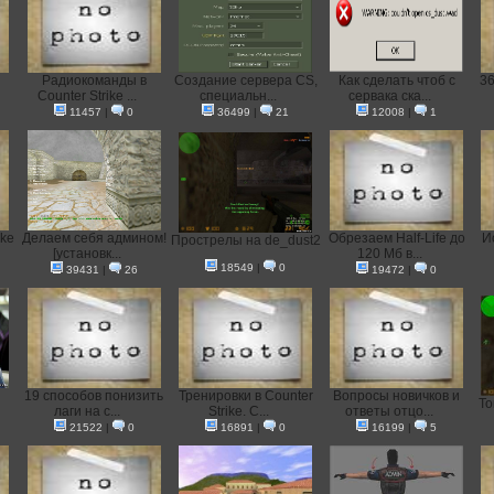
Радиокоманды в
Создание сервера CS,
Как сделать чтоб с
36
Counter Strike ...
специальн...
сервака ска...
11457
|
0
36499
|
21
12008
|
1
ike
Делаем себя админом!
Обрезаем Half-Life до
И
Прострелы на de_dust2
[установк...
120 Мб в...
18549
|
0
39431
|
26
19472
|
0
19 способов понизить
Тренировки в Counter
Вопросы новичков и
То
лаги на с...
Strike. С...
ответы отцо...
21522
|
0
16891
|
0
16199
|
5