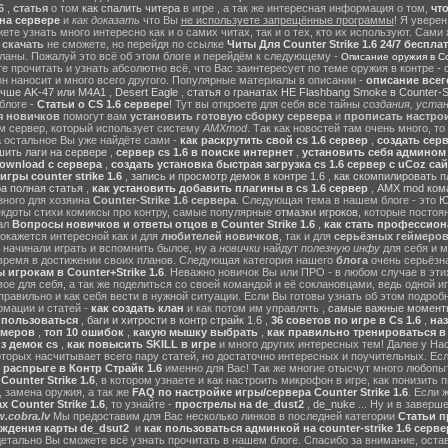
6
,
статья
о том
как спалить читера
в игре , а так же интересная информация о том,
чт
на сервере
и
как доказать
что Вы
не используете запрещённые программы
! Я уверен
те узнать много интересно как и о самих читах, так и о тех, кто их используют. Сами
ы
скачать
не сможете, но перейдя по ссылке
Читы Для Counter Strike 1.6 24/7 беспла
ланы. Пожалуй это всё об этом блоге и перейдём к следующему -
Описание оружия в Cou
 прочитать и узнать абсолютно всё, что Вас заинтересует по теме оружия в контре - с
он наносит и много всего другого. Популярные материалы в описании -
описание всег
учше AK-47 или M4A1
,
Desert Eagle
,
статья о гранатах HE Flashbang Smoke в Counter-St
блоге -
Статьи о CS 1.6 сервере
! Тут вы откроете для себя все тайны
создания, устан
я новичков
помогут вам
установить готовую сборку сервера
и
прописать настрои
м сервер, который использует систему
AMXmod
. Так как новостей там очень много, то
а остальное Вы уже найдёте сами -
как раскрутить свой cs 1.6 сервер
,
создать серв
ить лаги на сервере
,
сервер cs 1.6 в поиске интернет
,
установить себя админом н
ownload с сервера
,
создать установка быстрая загрузка cs 1.6 сервер с uCoz сай
гры counter strike 1.6
,
запись и просмотр демок в контре 1.6
,
как скомпилировать п
ра полная статья
,
как установить добавить плагины в cs 1.6 сервер
,
AMX mod ком
зного для хозяина
Counter-Strike 1.6 сервера
. Следующая тема в нашем блоге - это
Ю
екдоты стихи комиксы про контру, самые популярные
отмазки игроков
, которые постоя
ал
Вопросы новичков и ответы отцов в Counter Strike 1.6
,
как стать профессион
окажется интересной как и для
любителей новичков
, так и для
серьёзных геймеро
 начинали играть и вспомнить былое, ну а
новички
найдут
полезную инфу
для себя и м
время в достижении своих планов. Следующая категория нашего
блога
очень серьёзна
 игрокам в Counter+Strike 1.6
. Неважно новичок Вы или ПРО - в любом случае в эт
вое для себя, а так же поделиться со своей командой и её соклановцами, ведь одной и
правильно и как себя вести в нужной ситуации. Если Вы готовы узнать об этом подробн
мации и статей -
как создать клан
и как потом им управлять ,
самые важные моменты
м пользоваться
,
баги и хитрости в контр страйк 1.6
,
36 советов по игре в Cs 1.6
,
наз
ймеров
,
топ 10 ошибок
,
какую мышку выбрать
,
как правильно тренироваться в 
з демок cs
,
как повысить SKILL в игре
и много других интересных тем! Далее у На
оторых насчитывает всего пару статей, но достаточно интересных и поучительных. Ес
 распрыге в Контр Страйк 1.6
именно для Вас! Так же многие отысчут много любопы
ounter Strike 1.6
, в котором узнаете и как настроить микрофон в игре, как понизить п
 замена оружия, а так же
FAQ по настройке игры/сервера Counter Strike 1.6
. Если 
 Counter Strike 1.6
, то узнайте -
прострелы на de_dust2
,
de_nuke
... Ну и в завер
.cobra.lv
Мы предоставим для Вас несколько линков в последней категории
Статьи пр
ождения карты de_dsut2
и
как пользоваться админкой на counter-strike 1.6 серве
детально Вы сможете всё узнать прочитать в нашем блоге. Спасибо за внимание, оста