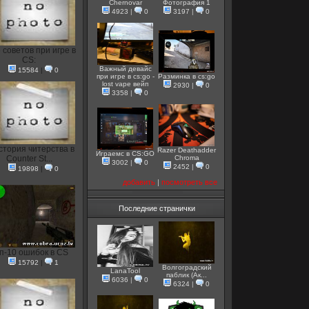
Chernovar
Фотография 1
4923
|
0
3197
|
0
 советов при игре в
CS:
Важный девайс
15584
|
0
при игре в cs:go -
Разминка в cs:go
lost vape вейп
2930
|
0
3358
|
0
стория читерства в
Razer Deathadder
Играемс в CS:GO
Counter St...
Chroma
3002
|
0
2452
|
0
19898
|
0
добавить
|
посмотреть все
Последние странички
п-10 ошибок в CS
15792
|
1
Волгоградский
LanaTool
паблик (Ак...
6036
|
0
6324
|
0