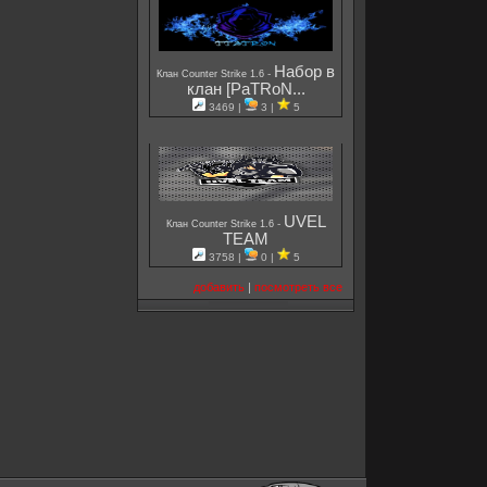
Набор в
-
Клан Counter Strike 1.6
клан [PaTRoN...
3469 |
3 |
5
UVEL
-
Клан Counter Strike 1.6
TEAM
3758 |
0 |
5
добавить
|
посмотреть все