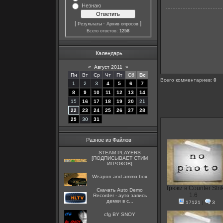
Незнаю
[
·
]
Результаты
Архив опросов
Всего ответов:
1258
Календарь
«
Август 2011
»
Пн
Вт
Ср
Чт
Пт
Сб
Вс
Всего комментариев
:
0
1
2
3
4
5
6
7
8
9
10
11
12
13
14
15
16
17
18
19
20
21
22
23
24
25
26
27
28
29
30
31
Разное из Файлов
STEAM PLAYERS
[ПОДПИСЫВАЕТ СТИМ
ИГРОКОВ]
Weapon and ammo box
Трюки в Counter Stri
Скачать Auto Demo
1.6
Recorder - ауто запись
демки в c...
17121
|
3
cfg BY SNOY