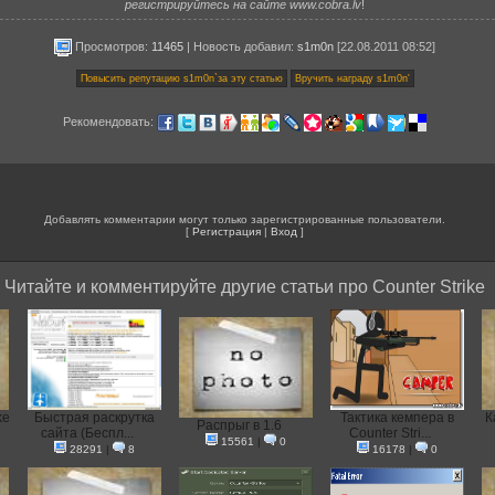
регистрируйтесь на сайте www.cobra.lv
!
Просмотров:
11465
|
Новость добавил
:
s1m0n
[22.08.2011 08:52]
Рекомендовать:
Добавлять комментарии могут только зарегистрированные пользователи.
[
Регистрация
|
Вход
]
Читайте и комментируйте другие статьи про Counter Strike
ke
Быстрая раскрутка
Тактика кемпера в
К
Распрыг в 1.6
сайта (Беспл...
Counter Stri...
15561
|
0
28291
|
8
16178
|
0