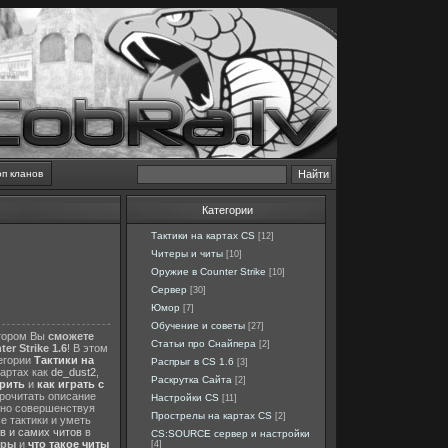
оп кланов
Категории
Тактики на картах CS
[12]
Читеры и читы
[10]
Оружие в Counter Strike
[10]
Сервер
[30]
Юмор
[7]
Обучение и советы
[27]
отором Вы
сможете
Статьи про Снайпера
[2]
er Strike 1.6
! В этом
тегории
Тактики на
Распрыг в CS 1.6
[3]
картах как
de_dust2
,
Раскрутка Сайта
[2]
ерить
и
как играть с
прочитать описание
Настройки CS
[11]
нно совершенствуя
Прострелы на картах CS
[2]
е тактики и уметь
в и самих читов
в
CS:SOURCE сервер и настройки
еры
и
что такое читы
[4]