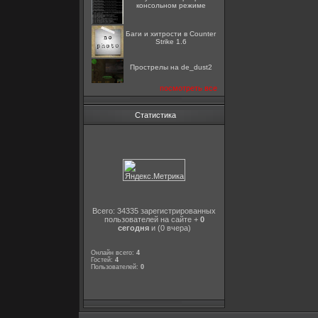
консольном режиме
Баги и хитрости в Counter
Strike 1.6
Прострелы на de_dust2
посмотреть все
Статистика
Всего: 34335 зарегистрированных
пользователей на сайте +
0
сегодня
и (0 вчера)
Онлайн всего:
4
Гостей:
4
Пользователей:
0