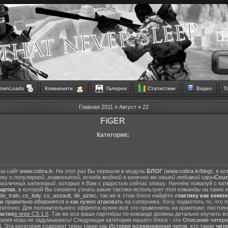
ownLoads
Комьюнити
Галереи
Статистики
Видео
Т
Главная
2011
»
Август
»
22
FiGER
Категория:
на сайт
www.cobra.lv
. На этот раз Вы перешли в модуль
БЛОГ
(
www.cobra.lv/blog
), в к
еку о
популярной
,
знаменитой
,
всегда модной
и конечно же
нашей любимой игры
Count
различных
категорий
, которые я Вам с радостью сейчас опишу. Начнём пожалуй с ка
картах
, в которой Вы сможете узнать какие тактики используют
топ команды
на таких 
de_train
,
cs_italy
,
cs_assault
,
de_aztec
, так же в этом блоге найдёте и
тактику как кемп
ак правильно оборонятся
и
как нужно атаковать
на соперника. Хочу подметить то, что 
статочно. Для положительного эффекта нужно всё это
применять на практике
, постоя
актик
в игре CS 1.6
. Так же все ваши партнёры по команде должны детально изучить вс
ремя игры не задумываясь! Следующая категория нашего блога - это
Описание читеро
6
. Эта категория содержит темы такие как
История возникновения читов
, кто такие
чит