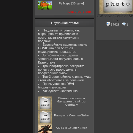
Fy Maps [30 штук]
посмотреть все
CW server Counter Str
1.6
Случайная статья
14628
|
1
Плодовый питомник: как
выращивают, прививают и
подготавливают саженцы к
продаже
Европейские пациенты после
COVID начали бояться
медицинских препаратов
Антибиотики из Европы
завоевывают популярность в
Казахстане
Транспортировка лекарств:
почему это важно делать
профессионально?
Топ-3 европейских клиник, куда
стоит обратиться за лечением
Преимущества REVI
биоревитализации
Как сделать коптильню
Oбмен ссылками и
банерами с сайтом
CobRa.lv
Распрыг в Counter-Strike
AK-47 в Counter Strike