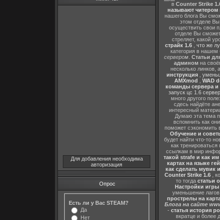
в
Counter Strike 1.
называют читером 
нашего блога Вы сможе
этом отделе В
осуществить свои п
отделе Вы сможете
стреляет, какой ур
страйк 1.6
,
что же л
категория в нашем 
сервером
.
Статьи дл
админом
на своё
несколько линков, 
инструкция
,
уменьш
AMXmod
,
WAD d
команды сервера и и
запуск цс 1.6 серве
много другого поле
сдесь найдёте ан
интересный матери
Думаю эта тема п
вспомнить как они
поможет сэкономить 
Обучение и советы
будет найти что-то но
как тренироваться 
ссылкам в мир инфор
такой strafe и как и
Для добавления необходима
картах на языке ге
авторизация
как сделать мувик и
Counter Strike 1.6
, к
то тогда
статьи о
Опрос
Настройки игры C
уменьшение лагов,
прострелы на картах
Есть ли у Вас STEAM?
Блога на сайте www
Да
-
статья история р
вкратце и более 
Нет