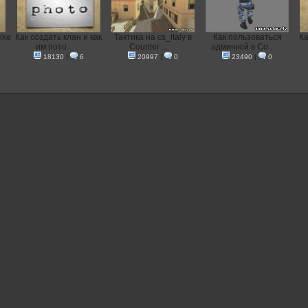
ike
Как создать клан и как
Тактика на cs_italy в
Как пользоваться
Ка
им пото...
Counter ...
админкой в Co...
18130
|
6
20997
|
0
23490
|
0