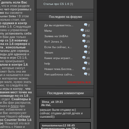
о делать если Вас
Статьи про CS 1.6
[5]
, что в этом разделе
 же
чит-программы
в
тно
вы сможете
! В этом
nter Strike
Последнее на форуме
колько стоит, как
о оружия в контр
Да вы издеваетесь...
2
rike 1.6
. Следующая
овки и управления
Мапы
182
ть установить себя
Заявка на UnBAn
26
 я Вам дам только
ер cs 1.6 новичку
RoY Jones Jr.
25
а cs 1.6 сервере с
Если бы сейчас, к...
2
та
,
консольные
лагины для сервера
,
Steam
3
анды для админов
и
мор в игре CS 1.6
,
Какие игры играет...
46
нно проигрывают,
help
6
алом в контре 1.6
.
в
, которые смогут
Новая тема.Беспла...
10
ожет быть она им
Рип шаблона сайта...
8
я и называется она -
их материлах можно
гре мало, нужно знать
посмотреть все
ее, то следуйте по
 игры в контру
,
что
вания мест точек на
Последние комментарии
команде по cs 1.6
,
с отдел
Снайперы в
Dima_ak
19:21
ли Вы фан распрыгов,
Ak-VaL
тного в
блоге
про
инг, избавление и
раньше были отцами кс)
же Вас интересуют
сейчас отцами детей дочек и
шение Нашего
обзора
сыновей))
о Counter Strike 1.6
ре
. Пожалуй это всё
tomastomenas12
08:45
вайтесь с Нами и
Комплектующие для ПК –