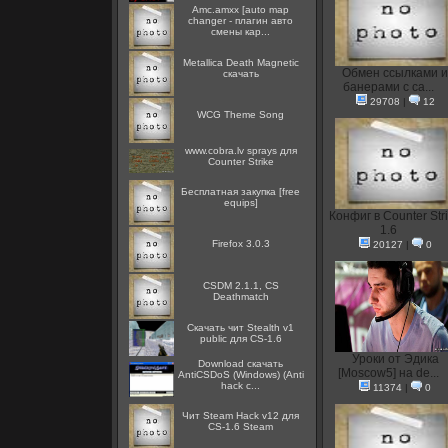
Amc.amxx [auto map
changer - плагин авто
смены кар...
Metallica Death Magnetic
Oбмен ссылками и
скачать
банерами с са...
29708
|
12
WCG Theme Song
www.cobra.lv sprays для
Counter Strike
Бесплатная закупка [free
equips]
Конфиг в Counter Str
1.6
Firefox 3.0.3
20127
|
0
CSDM 2.1.1, CS
Deathmatch
Скачать чит Stealth v1
public для CS-1.6
Уроки от Эдика
Download скачать
[Moscow5] на de...
AntiCSDoS (Windows) (Anti
hack c...
11374
|
0
Чит Steam Hack v12 для
CS-1.6 Steam