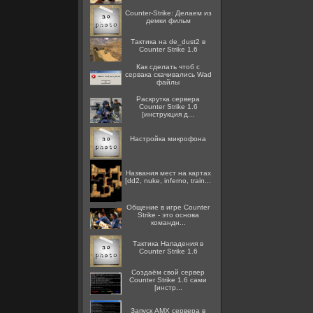
Counter-Strike: Делаем из
демки фильм
Тактика на de_dust2 в
Counter Strike 1.6
Как сделать чтоб с
сервака скачивались Wad
файлы
Раскрутка сервера
Counter Strike 1.6
[инструкция д...
Настройка микрофона
Названия мест на картах
[dd2, nuke, inferno, train...
Общение в игре Counter
Strike - это основа
командн...
Тактика Нападения в
Counter Strike 1.6
Создаём свой сервер
Counter Strike 1.6 сами
[инстр...
Запуск AMX сервера в