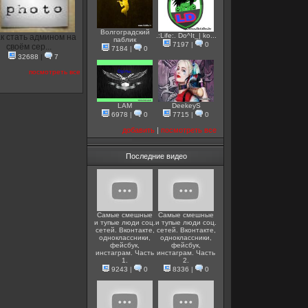
Волгоградский
.:Life:. Do^It_| ko...
к стать админом на
паблик
7197
|
0
своём сер...
7184
|
0
32688
|
7
посмотреть все
LAM
DeekeyS
6978
|
0
7715
|
0
добавить
|
посмотреть все
Последние видео
Самые смешные
Самые смешные
и тупые люди соц.
и тупые люди соц.
сетей. Вконтакте,
сетей. Вконтакте,
одноклассники,
одноклассники,
фейсбук,
фейсбук,
инстаграм. Часть
инстаграм. Часть
1.
2.
9243
|
0
8336
|
0