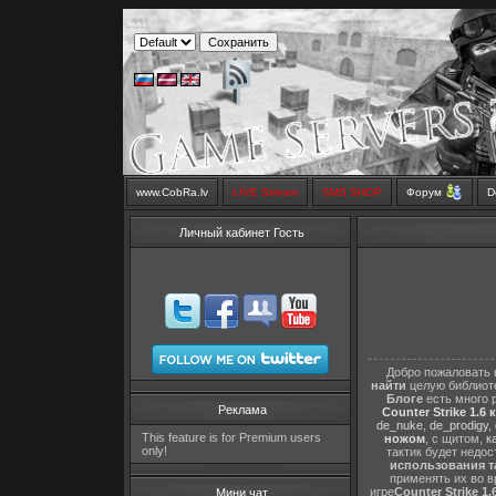
www.CobRa.lv
LIVE Stream
SMS SHOP
Форум
D
Личный кабинет Гость
Добро пожаловать 
найти
целую библиот
Блоге
есть много 
Реклама
Counter Strike 1.6 
de_nuke
,
de_prodigy
,
This feature is for Premium users
ножом
, с щитом,
к
only!
тактик будет недо
использования т
применять их во в
игре
Counter Strike 1.
Мини чат