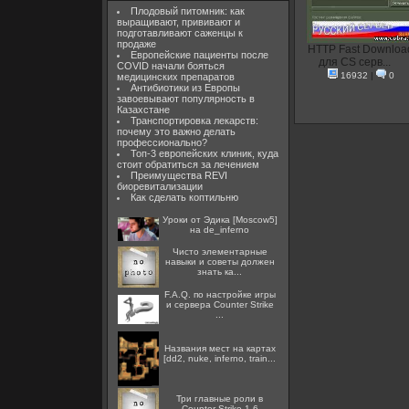
Плодовый питомник: как
выращивают, прививают и
подготавливают саженцы к
продаже
HTTP Fast Downloa
Европейские пациенты после
для CS серв...
COVID начали бояться
16932
|
0
медицинских препаратов
Антибиотики из Европы
завоевывают популярность в
Казахстане
Транспортировка лекарств:
почему это важно делать
профессионально?
Топ-3 европейских клиник, куда
стоит обратиться за лечением
Преимущества REVI
биоревитализации
Как сделать коптильню
Уроки от Эдика [Moscow5]
на de_inferno
Чисто элементарные
навыки и советы должен
знать ка...
F.A.Q. по настройке игры
и сервера Counter Strike
...
Названия мест на картах
[dd2, nuke, inferno, train...
Три главные роли в
Counter Strike 1.6