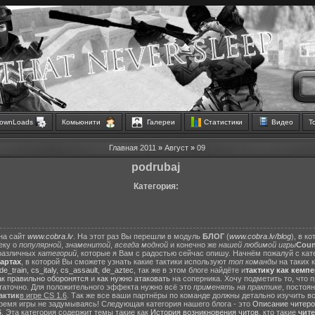
ownLoads
Комьюнити
Галереи
Статистики
Видео
Т
Главная
2011
»
Август
»
09
podrubaj
Категория:
на сайт
www.cobra.lv
. На этот раз Вы перешли в модуль
БЛОГ
(
www.cobra.lv/blog
), в к
еку о
популярной
,
знаменитой
,
всегда модной
и конечно же
нашей любимой игры
Count
различных
категорий
, которые я Вам с радостью сейчас опишу. Начнём пожалуй с ка
картах
, в которой Вы сможете узнать какие тактики используют
топ команды
на таких 
de_train
,
cs_italy
,
cs_assault
,
de_aztec
, так же в этом блоге найдёте и
тактику как кемп
ак правильно оборонятся
и
как нужно атаковать
на соперника. Хочу подметить то, что 
статочно. Для положительного эффекта нужно всё это
применять на практике
, постоя
актик
в игре CS 1.6
. Так же все ваши партнёры по команде должны детально изучить вс
ремя игры не задумываясь! Следующая категория нашего блога - это
Описание читеро
6
. Эта категория содержит темы такие как
История возникновения читов
, кто такие
чит