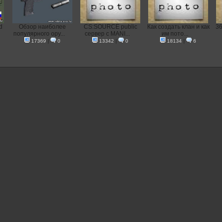
d
Обзор наиболее
CS:SOURCE public
Как создать клан и как
36
популярного ору...
сервер с MANI...
им пото...
17369
|
0
13342
|
0
18134
|
6