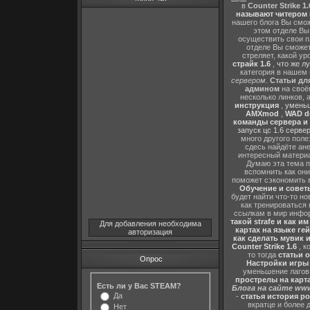
в
Counter Strike 1.
называют читером 
нашего блога Вы сможе
этом отделе В
осуществить свои п
отделе Вы сможете
стреляет, какой ур
страйк 1.6
,
что же л
категория в нашем 
сервером
.
Статьи дл
админом
на своё
несколько линков, 
инструкция
,
уменьш
AMXmod
,
WAD d
команды сервера и и
запуск цс 1.6 серве
много другого поле
сдесь найдёте ан
интересный матери
Думаю эта тема п
вспомнить как они
поможет сэкономить 
Обучение и советы
будет найти что-то но
как тренироваться 
ссылкам в мир инфор
такой strafe и как и
Для добавления необходима
картах на языке ге
авторизация
как сделать мувик и
Counter Strike 1.6
, к
то тогда
статьи о
Опрос
Настройки игры C
уменьшение лагов,
прострелы на картах
Есть ли у Вас STEAM?
Блога на сайте www
Да
-
статья история р
вкратце и более 
Нет