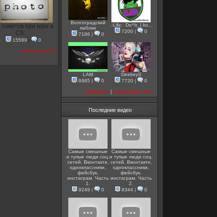
Волгоградский
.:Life:. Do^It_| ko...
 советов при игре в
паблик
7200
|
0
CS:
7186
|
0
15589
|
0
посмотреть все
LAM
DeekeyS
6985
|
0
7720
|
0
добавить
|
посмотреть все
Последние видео
Самые смешные
Самые смешные
и тупые люди соц.
и тупые люди соц.
сетей. Вконтакте,
сетей. Вконтакте,
одноклассники,
одноклассники,
фейсбук,
фейсбук,
инстаграм. Часть
инстаграм. Часть
1.
2.
9249
|
0
8344
|
0