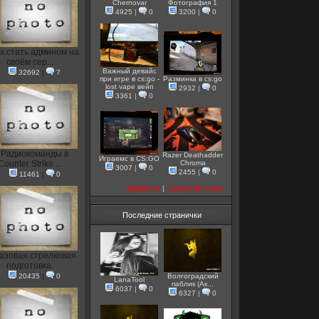
Chernovar
Фотография 1
4925
|
0
3200
|
0
к стать админом на
своём сер...
Важный девайс
32692
|
7
при игре в cs:go -
Разминка в cs:go
lost vape вейп
2932
|
0
3361
|
0
Радиокоманды в
Razer Deathadder
Играемс в CS:GO
Counter Strike ...
Chroma
3007
|
0
2455
|
0
11461
|
0
добавить
|
посмотреть все
Последние странички
азовая стрелковая
подготовка.
20435
|
0
Волгоградский
LanaTool
паблик (Ак...
6037
|
0
6327
|
0