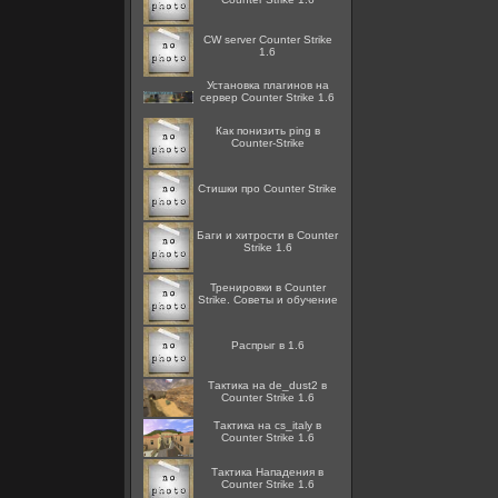
CW server Counter Strike
1.6
Установка плагинов на
сервер Counter Strike 1.6
Как понизить ping в
Counter-Strike
Стишки про Counter Strike
Баги и хитрости в Counter
Strike 1.6
Тренировки в Counter
Strike. Советы и обучение
Распрыг в 1.6
Тактика на de_dust2 в
Counter Strike 1.6
Тактика на cs_italy в
Counter Strike 1.6
Тактика Нападения в
Counter Strike 1.6