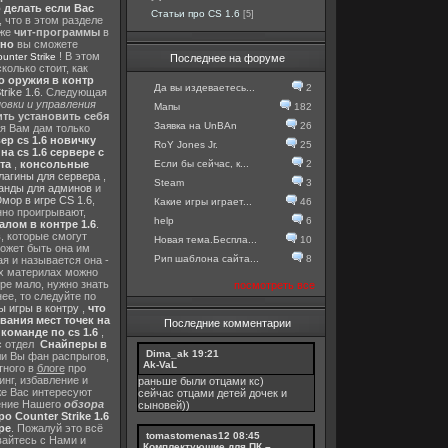
о делать если Вас
Статьи про CS 1.6
[5]
, что в этом разделе
 же
чит-программы
в
тно
вы сможете
! В этом
nter Strike
Последнее на форуме
колько стоит, как
о оружия в контр
Да вы издеваетесь...
2
rike 1.6
. Следующая
овки и управления
Мапы
182
ть установить себя
Заявка на UnBAn
26
 я Вам дам только
ер cs 1.6 новичку
RoY Jones Jr.
25
а cs 1.6 сервере с
Если бы сейчас, к...
2
та
,
консольные
лагины для сервера
,
Steam
3
анды для админов
и
мор в игре CS 1.6
,
Какие игры играет...
46
нно проигрывают,
help
6
алом в контре 1.6
.
в
, которые смогут
Новая тема.Беспла...
10
ожет быть она им
Рип шаблона сайта...
8
я и называется она -
их материлах можно
гре мало, нужно знать
посмотреть все
ее, то следуйте по
 игры в контру
,
что
вания мест точек на
Последние комментарии
команде по cs 1.6
,
с отдел
Снайперы в
Dima_ak
19:21
ли Вы фан распрыгов,
Ak-VaL
тного в
блоге
про
инг, избавление и
раньше были отцами кс)
же Вас интересуют
сейчас отцами детей дочек и
шение Нашего
обзора
сыновей))
о Counter Strike 1.6
ре
. Пожалуй это всё
tomastomenas12
08:45
вайтесь с Нами и
Комплектующие для ПК –