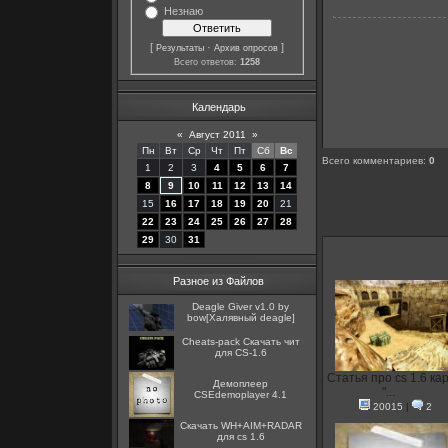
Незнаю
[
·
]
Результаты
Архив опросов
Всего ответов:
1258
Календарь
«
Август 2011
»
Пн
Вт
Ср
Чт
Пт
Сб
Вс
Всего комментариев
:
0
1
2
3
4
5
6
7
8
9
10
11
12
13
14
15
16
17
18
19
20
21
22
23
24
25
26
27
28
29
30
31
Разное из Файлов
Deagle Giver v1.0 by
bow[Халявный deagle]
Cheats-pack Скачать чит
для CS-1.6
Статья про cs 1.6 кар
Демоплеер
"...
CSEdemoplayer 4.1
20015
|
2
Скачать WH+AIM+RADAR
для cs 1.6