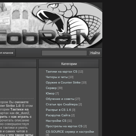
оп кланов
Категории
Тактики на картах CS
[12]
Читеры и читы
[10]
Оружие в Counter Strike
[10]
Сервер
[30]
Юмор
[7]
Обучение и советы
[27]
отором Вы
сможете
Статьи про Снайпера
[2]
er Strike 1.6
! В этом
тегории
Тактики на
Распрыг в CS 1.6
[3]
картах как
de_dust2
,
Раскрутка Сайта
[2]
ерить
и
как играть с
прочитать описание
Настройки CS
[11]
нно совершенствуя
Прострелы на картах CS
[2]
е тактики и уметь
в и самих читов
в
CS:SOURCE сервер и настройки
еры
и
что такое читы
[4]