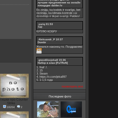
лучшие предложения на онлайн
площадке dalder.lv
Es zināju, ka kodols ir svarīgs, bet
nezināju, ka
klimata kontrole
vai
dzesētājs ir tikpat svarīgi. Paldies!
yuriq
01:53
742
КУПЛЮ КОБРУ
Aleksandr_P
10:37
Dombr
Женился наконец-то. Поздравляю
gnezdilovjeka8
15:36
Набор в клан [PaTRoN]
1. fnaf .!.
2. 15
3. Steam
4. https://v.com/jeka897
5. 1-1,5 годa
посмотреть все
Последние фото
тишки про Counter
Strike
16204
|
2