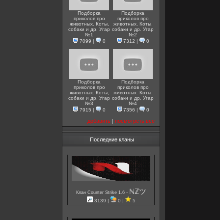
Подборка
Подборка
приколов про
приколов про
животных. Коты,
животных. Коты,
собаки и др. Угар
собаки и др. Угар
№1
№2
7099
|
0
7312
|
0
Подборка
Подборка
приколов про
приколов про
животных. Коты,
животных. Коты,
собаки и др. Угар
собаки и др. Угар
№3
№4
7915
|
0
7356
|
0
добавить
|
посмотреть все
Последние кланы
ℕℤツ
-
Клан Counter Strike 1.6
3139 |
0 |
5