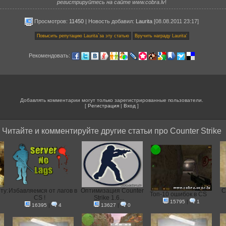
регистрируйтесь на сайте www.cobra.lv
!
Просмотров:
11450
|
Новость добавил
:
Laurita
[08.08.2011 23:17]
Рекомендовать:
Добавлять комментарии могут только зарегистрированные пользователи.
[
Регистрация
|
Вход
]
Читайте и комментируйте другие статьи про Counter Strike
ту:
Избавляемся от лагов в
Оптимизация Counter
С
Топ-10 ошибок в CS
CS !
Strike 1.6...
15795
|
1
16395
|
4
13627
|
0