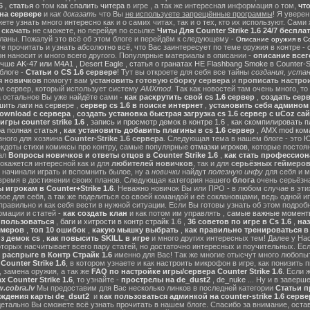
6
,
статья
о том
как спалить читера
в игре , а так же интересная информация о том,
чт
на сервере
и
как доказать
что Вы
не используете запрещённые программы
! Я уверен
те узнать много интересно как и о самих читах, так и о тех, кто их используют. Сами
ы
скачать
не сможете, но перейдя по ссылке
Читы Для Counter Strike 1.6 24/7 беспла
ланы. Пожалуй это всё об этом блоге и перейдём к следующему -
Описание оружия в Cou
 прочитать и узнать абсолютно всё, что Вас заинтересует по теме оружия в контре - с
он наносит и много всего другого. Популярные материалы в описании -
описание всег
учше AK-47 или M4A1
,
Desert Eagle
,
статья о гранатах HE Flashbang Smoke в Counter-St
блоге -
Статьи о CS 1.6 сервере
! Тут вы откроете для себя все тайны
создания, устан
я новичков
помогут вам
установить готовую сборку сервера
и
прописать настрои
м сервер, который использует систему
AMXmod
. Так как новостей там очень много, то
а остальное Вы уже найдёте сами -
как раскрутить свой cs 1.6 сервер
,
создать серв
ить лаги на сервере
,
сервер cs 1.6 в поиске интернет
,
установить себя админом н
ownload с сервера
,
создать установка быстрая загрузка cs 1.6 сервер с uCoz сай
гры counter strike 1.6
,
запись и просмотр демок в контре 1.6
,
как скомпилировать п
ра полная статья
,
как установить добавить плагины в cs 1.6 сервер
,
AMX mod ком
зного для хозяина
Counter-Strike 1.6 сервера
. Следующая тема в нашем блоге - это
Ю
екдоты стихи комиксы про контру, самые популярные
отмазки игроков
, которые постоя
ал
Вопросы новичков и ответы отцов в Counter Strike 1.6
,
как стать профессион
окажется интересной как и для
любителей новичков
, так и для
серьёзных геймеро
 начинали играть и вспомнить былое, ну а
новички
найдут
полезную инфу
для себя и м
время в достижении своих планов. Следующая категория нашего
блога
очень серьёзна
 игрокам в Counter+Strike 1.6
. Неважно новичок Вы или ПРО - в любом случае в эт
вое для себя, а так же поделиться со своей командой и её соклановцами, ведь одной и
правильно и как себя вести в нужной ситуации. Если Вы готовы узнать об этом подробн
мации и статей -
как создать клан
и как потом им управлять ,
самые важные моменты
м пользоваться
,
баги и хитрости в контр страйк 1.6
,
36 советов по игре в Cs 1.6
,
наз
ймеров
,
топ 10 ошибок
,
какую мышку выбрать
,
как правильно тренироваться в 
з демок cs
,
как повысить SKILL в игре
и много других интересных тем! Далее у На
оторых насчитывает всего пару статей, но достаточно интересных и поучительных. Ес
 распрыге в Контр Страйк 1.6
именно для Вас! Так же многие отысчут много любопы
ounter Strike 1.6
, в котором узнаете и как настроить микрофон в игре, как понизить п
 замена оружия, а так же
FAQ по настройке игры/сервера Counter Strike 1.6
. Если 
 Counter Strike 1.6
, то узнайте -
прострелы на de_dust2
,
de_nuke
... Ну и в завер
.cobra.lv
Мы предоставим для Вас несколько линков в последней категории
Статьи пр
ождения карты de_dsut2
и
как пользоваться админкой на counter-strike 1.6 серве
детально Вы сможете всё узнать прочитать в нашем блоге. Спасибо за внимание, оста