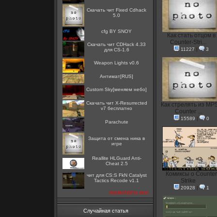
Скачать чит Fixed Cdhack
5.0
cfg BY SNOY
Как стать отцом в
Counter-Stri...
Скачать чит CDHack 4.33
11227
|
3
для CS-1.6
Weapon Lights v0.6
Антимат[RUS]
Custom Sky[меняем небо]
Скачать чит X-Resurrected
Как стрелять из MP5
v7 бесплатно
Counter ...
15589
|
0
Parachute
Защита от смена ника в
игре
Reallite HLGuard Anti-
Cheat 2.5
Комиксы о Counter
чит для CS:S FkN Catalyst
Strike
Tactics Recode v1.1
20928
|
1
посмотреть все
Случайная статья