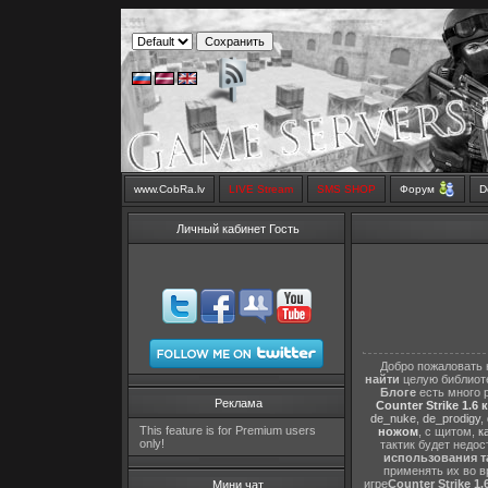
www.CobRa.lv
LIVE Stream
SMS SHOP
Форум
D
Личный кабинет Гость
Добро пожаловать 
найти
целую библиот
Блоге
есть много 
Реклама
Counter Strike 1.6 
de_nuke
,
de_prodigy
,
This feature is for Premium users
ножом
, с щитом,
к
only!
тактик будет недо
использования т
применять их во в
игре
Counter Strike 1.
Мини чат