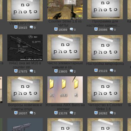
Counter Strike 1.6 vs
Программа для
Ка
V!ntus КРУТ!!!!!!!!!
ЧИТЫ
настройки админо...
10415
|
0
18389
|
0
20086
|
0
 в
m4a1 она же M16 в
Чисто элементарные
Настройка микрофона
counter stri...
навыки и со...
15123
|
0
17675
|
1
13805
|
2
Вопросы новичков и
Установка AMX Bans на
Читерство в Counter
Б
ответы отцо...
хостинг
Strike 1.6
16207
|
5
13178
|
2
16282
|
0