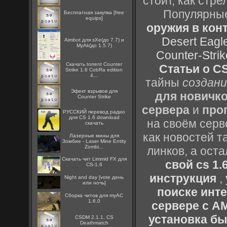
стоит, как стре
Популярные
Бесплатная закупка [free
equips]
оружия в конт
Desert Eagl
Aimbot для sXe(до 7.7) и
MyAk(до 1.5.7)
Counter-Strik
Скачать torrent Counter
Статьи о CS
Strike 1.6 CobRa edition
4...
тайны
создани
Эфект взрывов для
для новичк
Counter Strike
сервера
и
про
РУССКИЙ перевод радио
для CS 1.6 download
на своём серв
скачать
как новостей т
Лазерные мины для
Зомбие - Laser Mine Entity
Zombi...
линков, а ост
Скачать чит Limmid FX для
свой cs 1.
CS-1.6
инструкция
,
Night and day [vote день
или ночь]
поиске инт
Сборка читов для myAC
1.6.0
сервере с 
установка быс
CSDM 2.1.1, CS
Deathmatch