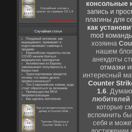
консольные к
Случайные осечки у
запись и прос
гранат на сервере CS 1.6
плагины для с
посмотреть все
как установи
Случайная статья
mod команды
Плодовый питомник: как
хозяина
Cou
выращивают, прививают и
подготавливают саженцы к
продаже
нашем блог
Европейские пациенты после
COVID начали бояться
анекдоты ст
медицинских препаратов
Антибиотики из Европы
отмазки и
завоевывают популярность в
Казахстане
интересный м
Транспортировка лекарств:
почему это важно делать
профессионально?
Counter Strik
Топ-3 европейских клиник, куда
стоит обратиться за лечением
1.6
. Думаю
Преимущества REVI
биоревитализации
любителей 
Как сделать коптильню
которые см
Как установить\запустить
демку в Counter-Strik...
вспомнить бы
себя и може
Тактика Обороны в
Counter Strike 1.6
достижении 