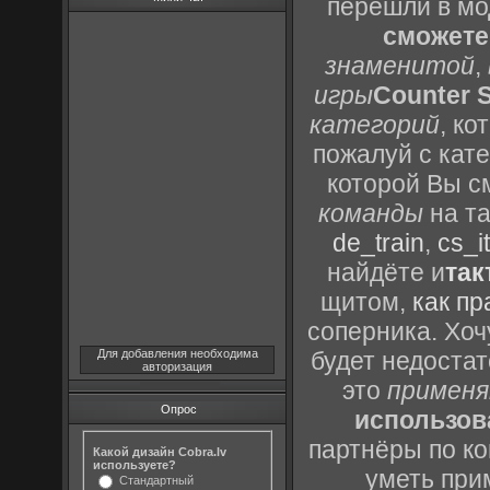
перешли в м
сможете
знаменитой
,
игры
Counter S
категорий
, к
пожалуй с кат
которой Вы с
команды
на та
de_train
,
cs_it
найдёте и
так
щитом,
как пр
соперника. Хоч
Для добавления необходима
будет недоста
авторизация
это
применя
Опрос
использов
партнёры по ко
Какой дизайн Cobra.lv
используете?
уметь при
Стандартный