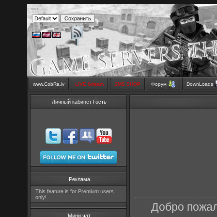
www.CobRa.lv
LIVE Stream
SMS SHOP
Форум
DownLoads
Личный кабинет Гость
Реклама
This feature is for Premium users
only!
Добро пожал
Мини чат