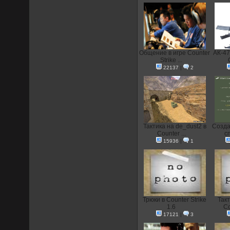
Общение в игре Counter
АК-47
Strike ...
22137
|
2
Тактика на de_dust2 в
Созда
Counter ...
с
15936
|
1
Трюки в Counter Strike
Так
1.6
Co
17121
|
3