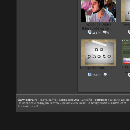
Уроки от Эдика
Трени
[Moscow5] на de...
11374
|
0
HTTP
Настройка микрофона
дл
15121
|
0
www.cobra.lv
-
карта сайта
|
карта форума
| Дизайн -
podrubaj
| Дизайн данно
По вопросам сотрудничества и рекламы пишите на почту
rusalex11@live.com
Хостинг от
uCoz