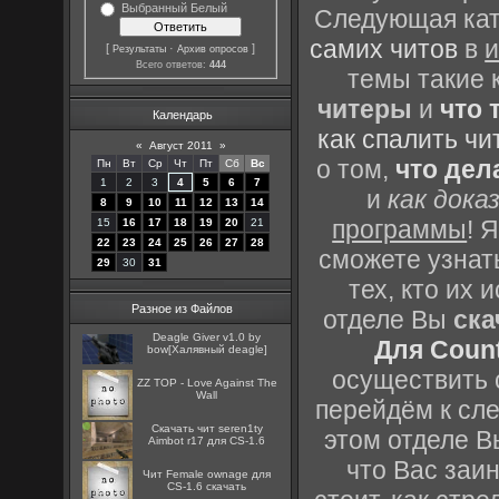
Выбранный Белый
Следующая кате
самих читов
в
и
[
·
]
Результаты
Архив опросов
Всего ответов:
444
темы такие 
читеры
и
что 
Календарь
как спалить чи
«
Август 2011
»
о том,
что дел
Пн
Вт
Ср
Чт
Пт
Сб
Вс
1
2
3
4
5
6
7
и
как дока
8
9
10
11
12
13
14
программы
! 
15
16
17
18
19
20
21
22
23
24
25
26
27
28
сможете узнать
29
30
31
тех, кто их
Разное из Файлов
отделе Вы
ска
Deagle Giver v1.0 by
Для Count
bow[Халявный deagle]
осуществить с
ZZ TOP - Love Against The
Wall
перейдём к сл
Скачать чит seren1ty
этом отделе В
Aimbot r17 для CS-1.6
что Вас заин
Чит Female ownage для
CS-1.6 скачать