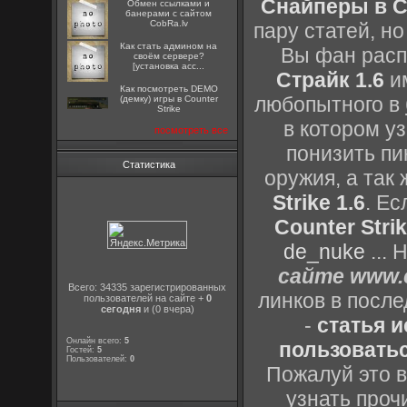
Снайперы в Co
Oбмен ссылками и
банерами с сайтом
CobRa.lv
пару статей, н
Как стать админом на
Вы фан расп
своём сервере?
[установка acc...
Страйк 1.6
им
Как посмотреть DEMO
любопытного в
(демку) игры в Counter
Strike
в котором уз
посмотреть все
понизить пи
Статистика
оружия, а так
Strike 1.6
. Е
Counter Strik
de_nuke
...
сайте www.c
Всего: 34335 зарегистрированных
линков в посл
пользователей на сайте +
0
сегодня
и (0 вчера)
-
статья 
Онлайн всего:
5
пользоватьс
Гостей:
5
Пользователей:
0
Пожалуй это в
узнать проч