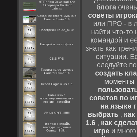
HTTP Fast Download для
блога
очень
CS сервера На Ucoz
сайтах
советы игрока
Создание своего мувика в
Counter Strike 1.6
или ПРО - в 
найти что-то 
Прострелы на de_nuke
командой и её
Настройка микрофона
знать как трен
ситуации. Е
CS:S FPS
следуйте по
Тактика на de_aztec в
создать кл
Counter Strike 1.6
моменты 
Desert Eagle в CS 1.6
пользоват
Повышение
советов по иг
производительности и
прочие настройки
на языке 
выбрать
,
как
V!ntus КРУТ!!!!!!!!!
1.6
,
как сдела
Что такое спрайт,
текстура, модель в
игре
и много
Counter Strik...