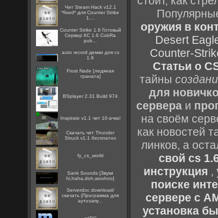
стоит, как стре
Чит Steam Hack v12.1
Популярные
*fixed* для Counter Strike
1....
оружия в конт
Counter Strike 1.6 Готовый
Сервер КС 1.6 CobRa
Desert Eagl
pub...
Counter-Strik
auto record демки для cs
1.6
Статьи о CS
Frost Nade [ледяная
тайны
создани
граната]
для новичк
BSplayer 2.31 Build 974
сервера
и
про
на своём серв
Inspirate v1.1 чит 10-ачка!
как новостей т
Скачать чит Thunder
Struck v1.1 бесплатно
линков, а ост
свой cs 1.
fy_cs_world
инструкция
,
Sank Sounds [Звуки
hi,haha,doh,woohoo]
поиске инт
Serverdoc download/
сервере с 
скачать (Программа для
аутозапу...
установка быс