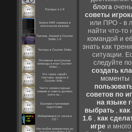
блога
очень
Распрыг в 1.6
советы игрока
или ПРО - в 
Запуск AMX сервера в
консольном режиме
найти что-то 
Тактика. Assault в Counter
командой и её
Strike 1.6
знать как трен
Читеры в Counter Strike
ситуации. Е
Основные консольные
следуйте по
команды в игре Counter-
Strike:...
создать кл
Что такое спрайт,
моменты 
текстура, модель в
Counter Strik...
пользоват
Чисто элементарные
навыки и советы должен
советов по иг
знать ка...
на языке 
Базовая стрелковая
подготовка.
выбрать
,
как
Избавляемся от лагов в
1.6
,
как сдела
CS !
игре
и много
Настройка компьютера pc
под Counter Strike 1.6