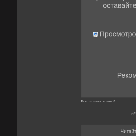
оставайт
Просмотро
Реко
Всего комментариев
:
0
До
Читайт