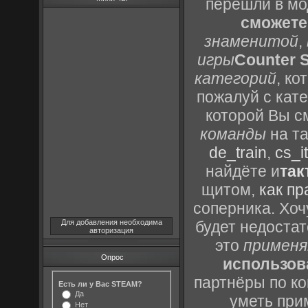
перешли в м
сможете
знаменитой
,
игры
Counter S
категорий
, к
пожалуй с кат
которой Вы с
команды
на та
de_train
,
cs_it
найдёте и
так
щитом,
как пр
соперника. Хоч
Для добавления необходима
будет недоста
авторизация
это
применя
Опрос
использов
партнёры по ко
Есть ли у Вас STEAM?
Да
уметь при
Нет