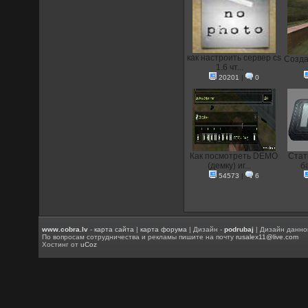
как настроить сервер cs
Создан
1.6 чт...
20201
|
0
Как посмотреть DEMO
Стат
(демку) иг...
б
54573
|
6
www.cobra.lv
-
карта сайта
|
карта форума
| Дизайн -
podrubaj
| Дизайн данно
По вопросам сотрудничества и рекламы пишите на почту
rusalex11@live.com
Хостинг от
uCoz