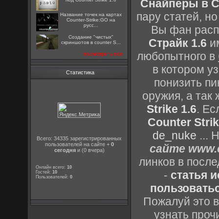
Снайперы в Co
пару статей, н
Название точек на картах
Counter-Strike:GO на
русс...
Вы фан расп
Создание "чистых"
Страйк 1.6
им
скриншотов в counter S...
любопытного в
посмотреть все
в котором уз
Статистика
понизить пи
оружия, а так
Strike 1.6
. Е
Counter Strik
de_nuke
...
Всего: 34335 зарегистрированных
пользователей на сайте +
0
сайте www.c
сегодня
и (0 вчера)
линков в посл
Онлайн всего:
10
-
статья 
Гостей:
10
Пользователей:
0
пользоватьс
Пожалуй это в
узнать проч