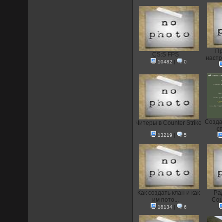
Пр
CS:S FPS
настр
10482
|
0
Созда
Читеры в Counter Strike
с
13219
|
5
Как создать клан и как
Ра
им пото...
Coun
18134
|
6