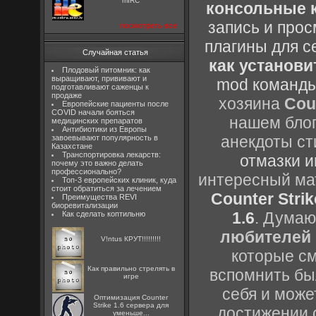
mIRC
консольные к
запись и прос
посмотреть все
плагины для с
Случайная статья
как установи
Плодовый питомник: как
выращивают, прививают и
mod команды
подготавливают саженцы к
продаже
хозяина
Cou
Европейские пациенты после
COVID начали бояться
нашем блог
медицинских препаратов
Антибиотики из Европы
анекдоты ст
завоевывают популярность в
Казахстане
Транспортировка лекарств:
отмазки и
почему это важно делать
профессионально?
интересный м
Топ-3 европейских клиник, куда
стоит обратиться за лечением
Counter Strik
Преимущества REVI
биоревитализации
1.6
. Думаю
Как сделать коптильню
любителей 
V!ntus КРУТ!!!!!!!!!
которые см
Как правильно стрелять в
вспомнить бы
игре
себя и може
Оптимизация Counter
Strike 1.6 сервера для
достижении 
уменьше...