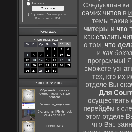
Следующая кате
Незнаю
самих читов
в
и
[
·
]
Результаты
Архив опросов
Всего ответов:
1258
темы такие 
читеры
и
что 
Календарь
как спалить чи
«
Сентябрь 2011
»
о том,
что дел
Пн
Вт
Ср
Чт
Пт
Сб
Вс
1
2
3
4
и
как дока
5
6
7
8
9
10
11
программы
! 
12
13
14
15
16
17
18
19
20
21
22
23
24
25
сможете узнать
26
27
28
29
30
тех, кто их
отделе Вы
ска
Разное из Файлов
Обратный отсчет на
Для Count
бомбе - plugin CS 1.6
сервера
осуществить с
Скачать de_vegas.wad
перейдём к сл
Скачать чит [F]nxh hook
этом отделе В
v1.3 для cs-1.6
что Вас заин
Firefox 3.0.3