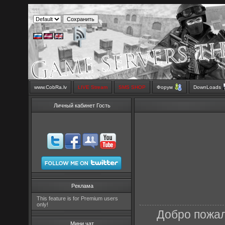
www.CobRa.lv
LIVE Stream
SMS SHOP
Форум
DownLoads
Личный кабинет Гость
Реклама
This feature is for Premium users
only!
Добро пожал
Мини чат