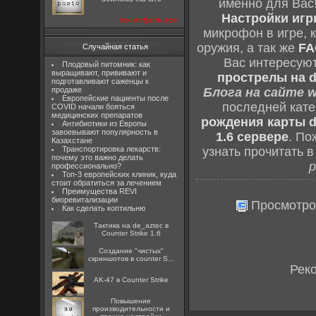
именно для Вас
Настройки игры
посмотреть все
микрофон в игре, 
оружия, а так же
FA
Случайная статья
Вас интересую
Плодовый питомник: как
выращивают, прививают и
прострелы на d
подготавливают саженцы к
продаже
Блога на сайте w
Европейские пациенты после
последней кат
COVID начали бояться
медицинских препаратов
рождения карты d
Антибиотики из Европы
завоевывают популярность в
1.6 сервере
. По
Казахстане
Транспортировка лекарств:
узнать прочитать 
почему это важно делать
р
профессионально?
Топ-3 европейских клиник, куда
стоит обратиться за лечением
Преимущества REVI
биоревитализации
Просмотро
Как сделать коптильню
Тактика на de_aztec в
Counter Strike 1.6
Создание "чистых"
скриншотов в counter S...
Рек
AK-47 в Counter Strike
Повышение
производительности и