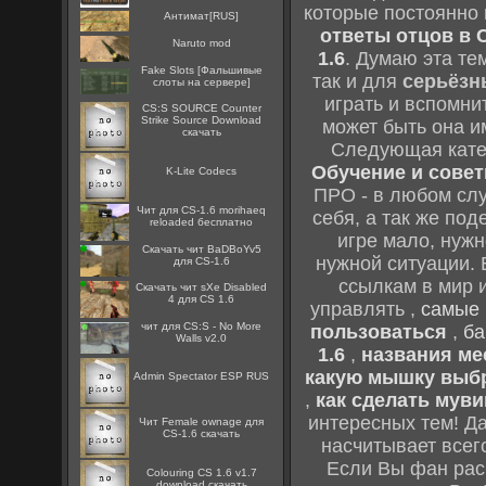
которые постоянно
Антимат[RUS]
ответы отцов в C
Naruto mod
1.6
. Думаю эта те
Fake Slots [Фальшивые
так и для
серьёзн
слоты на сервере]
играть и вспомни
CS:S SOURCE Counter
Strike Source Download
может быть она и
скачать
Следующая кате
Обучение и советы
K-Lite Codecs
ПРО - в любом слу
Чит для CS-1.6 morihaeq
себя, а так же по
reloaded бесплатно
игре мало, нужн
Скачать чит BaDBoYv5
нужной ситуации. 
для CS-1.6
ссылкам в мир 
Скачать чит sXe Disabled
4 для CS 1.6
управлять ,
самые 
чит для CS:S - No More
пользоваться
,
ба
Walls v2.0
1.6
,
названия мес
какую мышку выб
Admin Spectator ESP RUS
,
как сделать муви
интересных тем! Д
Чит Female ownage для
CS-1.6 скачать
насчитывает всег
Если Вы фан рас
Colouring CS 1.6 v1.7
download скачать