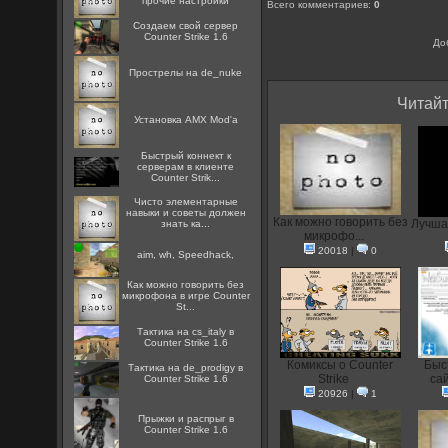
прочие настройки
Всего комментариев
:
0
Создаем свой сервер
Counter Strike 1.6
До
Прострелы на de_nuke
Читайт
Установка AMX Mod'a
Быстрый коннект к
серверам в клиенте
Counter Strik...
Чисто элементарные
навыки и советы должен
Как можно говорить без
Лучшая
знать ка...
микрофо...
20018
|
0
aim, wh, Speedhack,
Как можно говорить без
микрофона в игре Counter
St...
Тактика на cs_italy в
Counter Strike 1.6
Комиксы о Counter
Быс
Тактика на de_prodigy в
Strike
сай
Counter Strike 1.6
20926
|
1
Прыжки и распрыг в
Counter Strike 1.6