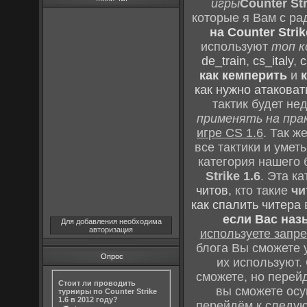
игры
Counter Str
которые я Вам с ра
на Counter Strik
используют
топ к
de_train
,
cs_italy
,
c
как кемперить
и
как нужно атаковат
тактик будет не
применять на пра
игре CS 1.6
. Так 
все тактики и уме
категория нашего 
Strike 1.6
. Эта к
читов
, кто такие
чи
как спалить читера
если Вас наз
Для добавления необходима
авторизация
используете зап
блога Вы сможете у
Опрос
их используют.
сможете, но перей
Стоит ли проводить
вы сможете осу
турниры по Counter Strike
1.6 в 2012 году?
перейдём к следу