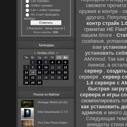
Lan турниры
сможете прочитат
Online турниры
Lan + online турниры
оружия в контре - с
Не стоит проводить
другого. Популя
вообще
контр страйк 1.
[
·
]
гранатах HE Flash
Результаты
Архив опросов
Всего ответов:
1596
нашем блоге -
Ста
создания, установ
Календарь
вам
установи
установить себ
«
Ноябрь 2011
»
Пн
Вт
Ср
Чт
Пт
Сб
Вс
AMXmod
. Так как
1
2
3
4
5
6
линков, а остал
7
8
9
10
11
12
13
сервер
,
создать
14
15
16
17
18
19
20
сервере
,
сервер cs
21
22
23
24
25
26
27
1.6 сервере с 
28
29
30
быстрая загруз
сервера и игры cou
Разное из Файлов
скомпилировать п
Hostage Model (v0.2b)
как установить до
админов
и много д
Orbit Downloader 2.7.5
Следующая тема 
Pos Free Photo Editor
анекдоты стихи 