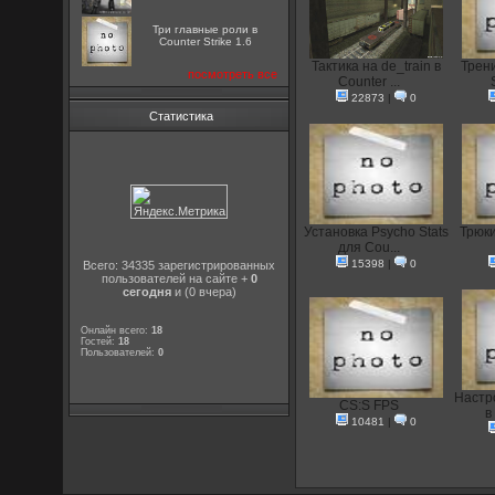
Три главные роли в
Counter Strike 1.6
Тактика на de_train в
Трени
посмотреть все
Counter ...
22873
|
0
Статистика
Установка Psycho Stats
Трюки
для Cou...
15398
|
0
Всего: 34335 зарегистрированных
пользователей на сайте +
0
сегодня
и (0 вчера)
Онлайн всего:
18
Гостей:
18
Пользователей:
0
Настр
CS:S FPS
в
10481
|
0