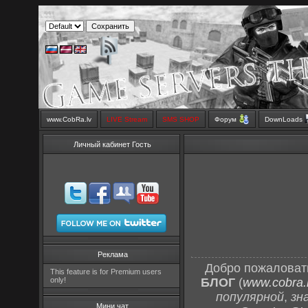
www.CobRa.lv
LIVE Stream
SMS SHOP
Форум
DownLoads
Личный кабинет Гость
Реклама
Добро пожаловат
This feature is for Premium users
only!
БЛОГ
(
www.cobra.l
популярной
,
зн
Мини чат