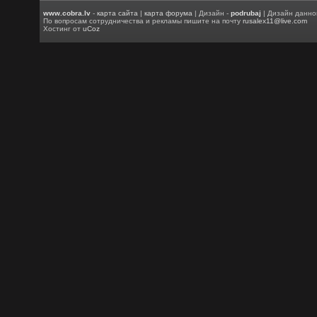
www.cobra.lv
-
карта сайта
|
карта форума
| Дизайн -
podrubaj
| Дизайн данно
По вопросам сотрудничества и рекламы пишите на почту
rusalex11@live.com
Хостинг от
uCoz