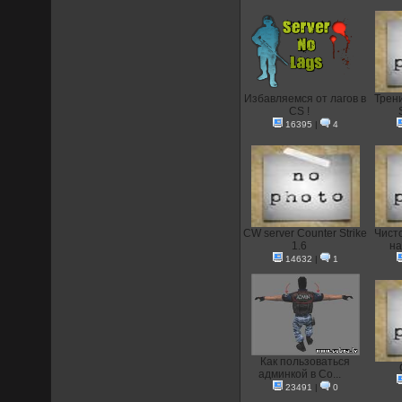
Избавляемся от лагов в
Трени
CS !
16395
|
4
CW server Counter Strike
Чист
1.6
на
14632
|
1
Как пользоваться
админкой в Co...
23491
|
0