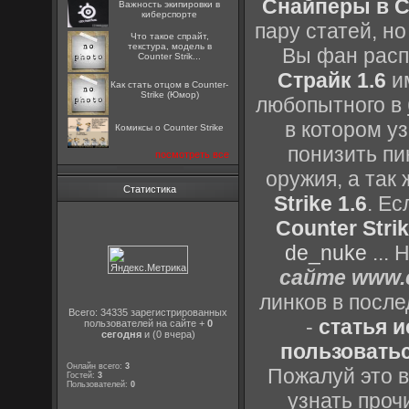
Снайперы в Co
Важность экипировки в
киберспорте
пару статей, н
Что такое спрайт,
текстура, модель в
Вы фан расп
Counter Strik...
Страйк 1.6
им
Как стать отцом в Counter-
Strike (Юмор)
любопытного в
в котором уз
Комиксы о Counter Strike
понизить пи
посмотреть все
оружия, а так
Статистика
Strike 1.6
. Е
Counter Strik
de_nuke
...
сайте www.c
линков в посл
Всего: 34335 зарегистрированных
-
статья 
пользователей на сайте +
0
сегодня
и (0 вчера)
пользоватьс
Онлайн всего:
3
Пожалуй это в
Гостей:
3
Пользователей:
0
узнать проч