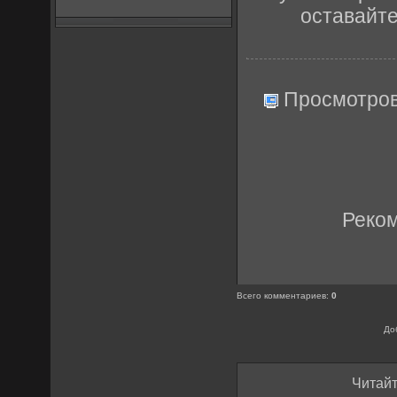
оставайт
Просмотро
Реко
Всего комментариев
:
0
До
Читайт