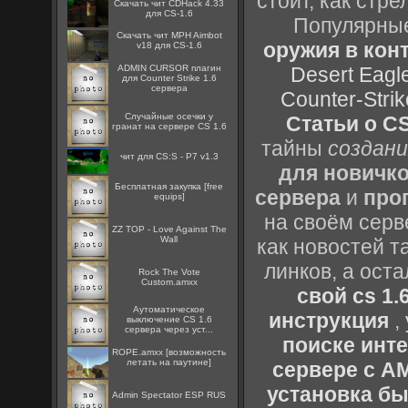
стоит, как стре
Скачать чит CDHack 4.33
для CS-1.6
Популярные
Скачать чит MPH Aimbot
оружия в конт
v18 для CS-1.6
ADMIN CURSOR плагин
Desert Eagl
для Counter Strike 1.6
сервера
Counter-Strik
Случайные осечки у
Статьи о CS
гранат на сервере CS 1.6
тайны
создани
чит для CS:S - P7 v1.3
для новичк
Бесплатная закупка [free
сервера
и
про
equips]
на своём серв
ZZ TOP - Love Against The
Wall
как новостей т
линков, а ост
Rock The Vote
Custom.amxx
свой cs 1.
Аутоматическое
инструкция
,
выключение CS 1.6
сервера через уст...
поиске инт
ROPE.amxx [возможность
летать на паутине]
сервере с 
установка быс
Admin Spectator ESP RUS