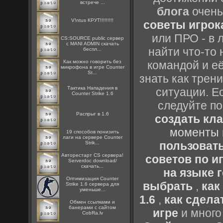
встрече ...
блога
очень
V!ntus КРУТ!!!!!!!!!
советы игрока
или ПРО - в 
CS:SOURCE public сервер
с MANI ADMIN скачать
найти что-то 
беспл...
Как можно говорить без
командой и её
микрофона в игре Counter
St...
знать как трен
Тактика Нападения в
ситуации. Е
Counter Strike 1.6
следуйте по
Распрыг в 1.6
создать кл
моменты 
19 способов понизить
лаги на сервере Counter
пользоват
Strik...
Авторестарт CS сервера!
советов по иг
Serverdoc download/
скачать...
на языке 
Оптимизация Counter
выбрать
,
как
Strike 1.6 сервера для
уменьше...
1.6
,
как сдела
Oбмен ссылками и
банерами с сайтом
игре
и много
CobRa.lv