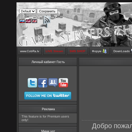
www.CobRa.lv
LIVE Stream
SMS SHOP
Форум
DownLoads
Личный кабинет Гость
Реклама
This feature is for Premium users
only!
Добро пожал
Мини чат