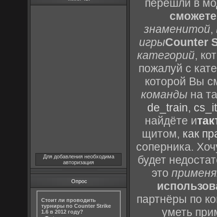
перешли в м
сможете
знаменитой
,
игры
Counter S
категорий
, к
пожалуй с кат
которой Вы с
команды
на та
de_train
,
cs_it
найдёте и
так
щитом,
как пр
соперника. Хоч
Для добавления необходима
будет недоста
авторизация
это
применя
Опрос
использов
партнёры по ко
Стоит ли проводить
турниры по Counter Strike
уметь при
1.6 в 2012 году?