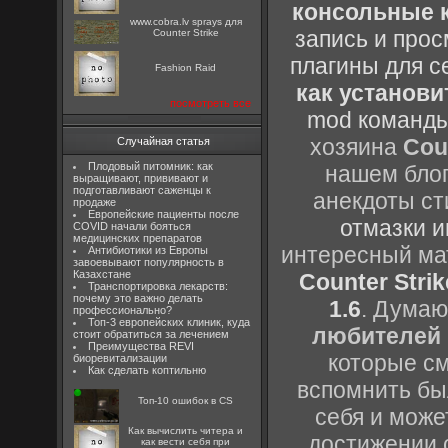
консольные к
www.cobra.lv sprays для
запись и прос
Counter Strike
плагины для с
Fashion Raid
как установи
посмотреть все
mod команды
хозяина
Cou
Случайная статья
Плодовый питомник: как
нашем блог
выращивают, прививают и
подготавливают саженцы к
анекдоты ст
продаже
Европейские пациенты после
отмазки и
COVID начали бояться
медицинских препаратов
интересный м
Антибиотики из Европы
завоевывают популярность в
Казахстане
Counter Strik
Транспортировка лекарств:
почему это важно делать
1.6
. Думаю
профессионально?
Топ-3 европейских клиник, куда
любителей 
стоит обратиться за лечением
Преимущества REVI
которые см
биоревитализации
Как сделать коптильню
вспомнить бы
Топ-10 ошибок в CS
себя и може
Как вычислить читера и
достижении 
как вести себя при