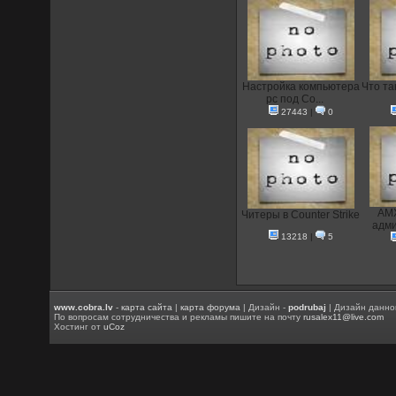
Настройка компьютера
Что та
pc под Co...
27443
|
0
AMX
Читеры в Counter Strike
адми
13218
|
5
www.cobra.lv
-
карта сайта
|
карта форума
| Дизайн -
podrubaj
| Дизайн данно
По вопросам сотрудничества и рекламы пишите на почту
rusalex11@live.com
Хостинг от
uCoz