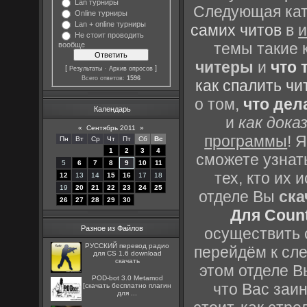
Lan турниры
Следующая кате
Online турниры
Lan + online турниры
самих читов
в
и
Не стоит проводить
темы такие 
вообще
читеры
и
что 
[
·
]
Результаты
Архив опросов
Всего ответов:
1596
как спалить чи
о том,
что дел
Календарь
и
как дока
«
Сентябрь 2011
»
программы
! 
Пн
Вт
Ср
Чт
Пт
Сб
Вс
1
2
3
4
сможете узнать
5
6
7
8
9
10
11
тех, кто их
12
13
14
15
16
17
18
19
20
21
22
23
24
25
отделе Вы
ска
26
27
28
29
30
Для Count
Разное из Файлов
осуществить с
РУССКИЙ перевод радио
перейдём к сл
для CS 1.6 download
скачать
этом отделе В
POD-bot 3.0 Metamod
что Вас заин
[скачать бесплатно плагин
для ...