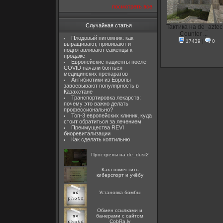
посмотреть все
Случайная статья
Тактика на de_aztec
Counter ...
Плодовый питомник: как
17439
|
0
выращивают, прививают и
подготавливают саженцы к
продаже
Европейские пациенты после
COVID начали бояться
медицинских препаратов
Антибиотики из Европы
завоевывают популярность в
Казахстане
Транспортировка лекарств:
почему это важно делать
профессионально?
Топ-3 европейских клиник, куда
стоит обратиться за лечением
Преимущества REVI
биоревитализации
Как сделать коптильню
Прострелы на de_dust2
Как совместить
киберспорт и учёбу
Установка бомбы
Oбмен ссылками и
банерами с сайтом
CobRa.lv