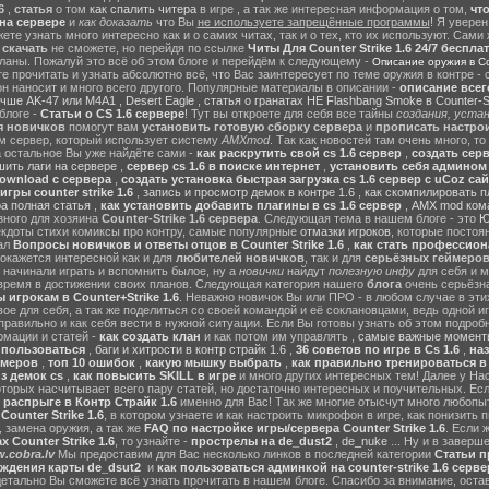
6
,
статья
о том
как спалить читера
в игре , а так же интересная информация о том,
чт
на сервере
и
как доказать
что Вы
не используете запрещённые программы
! Я уверен
те узнать много интересно как и о самих читах, так и о тех, кто их используют. Сами
ы
скачать
не сможете, но перейдя по ссылке
Читы Для Counter Strike 1.6 24/7 беспла
ланы. Пожалуй это всё об этом блоге и перейдём к следующему -
Описание оружия в Cou
 прочитать и узнать абсолютно всё, что Вас заинтересует по теме оружия в контре - с
он наносит и много всего другого. Популярные материалы в описании -
описание всег
учше AK-47 или M4A1
,
Desert Eagle
,
статья о гранатах HE Flashbang Smoke в Counter-St
блоге -
Статьи о CS 1.6 сервере
! Тут вы откроете для себя все тайны
создания, устан
я новичков
помогут вам
установить готовую сборку сервера
и
прописать настрои
м сервер, который использует систему
AMXmod
. Так как новостей там очень много, то
а остальное Вы уже найдёте сами -
как раскрутить свой cs 1.6 сервер
,
создать серв
ить лаги на сервере
,
сервер cs 1.6 в поиске интернет
,
установить себя админом н
ownload с сервера
,
создать установка быстрая загрузка cs 1.6 сервер с uCoz сай
гры counter strike 1.6
,
запись и просмотр демок в контре 1.6
,
как скомпилировать п
ра полная статья
,
как установить добавить плагины в cs 1.6 сервер
,
AMX mod ком
зного для хозяина
Counter-Strike 1.6 сервера
. Следующая тема в нашем блоге - это
Ю
екдоты стихи комиксы про контру, самые популярные
отмазки игроков
, которые постоя
ал
Вопросы новичков и ответы отцов в Counter Strike 1.6
,
как стать профессион
окажется интересной как и для
любителей новичков
, так и для
серьёзных геймеро
 начинали играть и вспомнить былое, ну а
новички
найдут
полезную инфу
для себя и м
время в достижении своих планов. Следующая категория нашего
блога
очень серьёзна
 игрокам в Counter+Strike 1.6
. Неважно новичок Вы или ПРО - в любом случае в эт
вое для себя, а так же поделиться со своей командой и её соклановцами, ведь одной и
правильно и как себя вести в нужной ситуации. Если Вы готовы узнать об этом подробн
мации и статей -
как создать клан
и как потом им управлять ,
самые важные моменты
м пользоваться
,
баги и хитрости в контр страйк 1.6
,
36 советов по игре в Cs 1.6
,
наз
ймеров
,
топ 10 ошибок
,
какую мышку выбрать
,
как правильно тренироваться в 
з демок cs
,
как повысить SKILL в игре
и много других интересных тем! Далее у На
оторых насчитывает всего пару статей, но достаточно интересных и поучительных. Ес
 распрыге в Контр Страйк 1.6
именно для Вас! Так же многие отысчут много любопы
ounter Strike 1.6
, в котором узнаете и как настроить микрофон в игре, как понизить п
 замена оружия, а так же
FAQ по настройке игры/сервера Counter Strike 1.6
. Если 
 Counter Strike 1.6
, то узнайте -
прострелы на de_dust2
,
de_nuke
... Ну и в завер
.cobra.lv
Мы предоставим для Вас несколько линков в последней категории
Статьи пр
ождения карты de_dsut2
и
как пользоваться админкой на counter-strike 1.6 серве
детально Вы сможете всё узнать прочитать в нашем блоге. Спасибо за внимание, оста