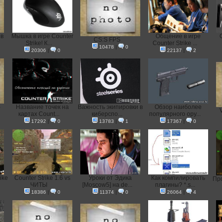
 в
Мышка в игре Counter
Общение в игре
CS:S FPS
Strike! К...
Counter Strike ...
10478
|
0
20306
|
0
22137
|
2
-
Название точек на
Важность экипировки в
Обзор наиболее
V
картах Count...
киберспо...
популярного ору...
17292
|
0
13783
|
1
17367
|
0
ike
Counter Strike 1.6 vs
Уроки от Эдика
Как компилировать
Про
ЧИТЫ
[Moscow5] на de...
плагины? *.s...
18386
|
0
11374
|
0
26064
|
4