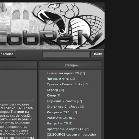
оп кланов
Категории
Тактики на картах CS
[12]
Читеры и читы
[10]
Оружие в Counter Strike
[10]
Сервер
[30]
Юмор
[7]
Обучение и советы
[27]
отором Вы
сможете
Статьи про Снайпера
[2]
er Strike 1.6
! В этом
тегории
Тактики на
Распрыг в CS 1.6
[3]
картах как
de_dust2
,
Раскрутка Сайта
[2]
ерить
и
как играть с
прочитать описание
Настройки CS
[11]
нно совершенствуя
Прострелы на картах CS
[2]
е тактики и уметь
в и самих читов
в
CS:SOURCE сервер и настройки
еры
и
что такое читы
[4]