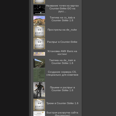
Название точек на картах
Counter-Strike:GO на
русс...
Тактика на cs_italy в
Counter Strike 1.6
Прострелы на de_nuke
Распрыг в Counter-Strike
Установка AMX Bans на
хостинг
Тактика на de_train в
Counter Strike 1.6
Создание сервера CS,
специально для новичков
Прыжки и распрыг в
Counter Strike 1.6
Трюки в Counter Strike 1.6
Быстрая раскрутка сайта
(Бесплатно)