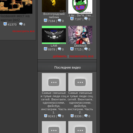
Волгоградский
.:Life:. Do^It_| ko...
Названия мест на
паблик
7197
|
0
картах [dd2, ...
7184
|
0
41370
|
8
посмотреть все
LAM
DeekeyS
6979
|
0
7715
|
0
добавить
|
посмотреть все
Последние видео
Самые смешные
Самые смешные
и тупые люди соц.
и тупые люди соц.
сетей. Вконтакте,
сетей. Вконтакте,
одноклассники,
одноклассники,
фейсбук,
фейсбук,
инстаграм. Часть
инстаграм. Часть
1.
2.
9243
|
0
8336
|
0