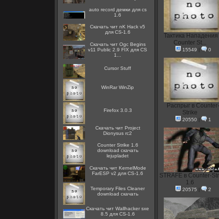
auto record демки для cs
1.6
Скачать чит nK Hack v5
для CS-1.6
Тактика Нападения
Counter St...
Скачать чит Ogc Begins
v11 Public 2.9 FIX для CS
15549
|
0
1...
Cursor Stuff
WinRar WinZip
Распрыг в Counter
Firefox 3.0.3
Strike
20550
|
1
Скачать чит Project
Dionysus rc2
Counter Strike 1.6
download скачать
lejupladet
Скачать чит KernelMode
FarESP v2 для CS-1.6
STRAFE в Counter-Str
1.6
Temporary Files Cleaner
20575
|
2
download скачать
Скачать чит Wallhacker sxe
8.5 для CS-1.6