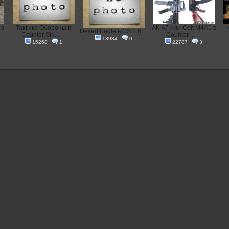
 в
Тактика Обороны в
АК-47 или Colt M4A1 в
Desert Eagle в CS 1.6
Counter Stri...
Counter ...
13984
|
0
15268
|
1
22787
|
3