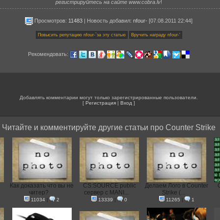
регистрируйтесь на сайте www.cobra.lv
!
Просмотров:
11483
|
Новость добавил
:
nfour-
[07.08.2011 22:44]
Рекомендовать:
Добавлять комментарии могут только зарегистрированные пользователи.
[
Регистрация
|
Вход
]
Читайте и комментируйте другие статьи про Counter Strike
Как доказать что вы не
CS:SOURCE public
Делаем Лого в Counter
C
читер?
сервер с MANI...
Strike (...
11034
|
2
13339
|
0
11265
|
1