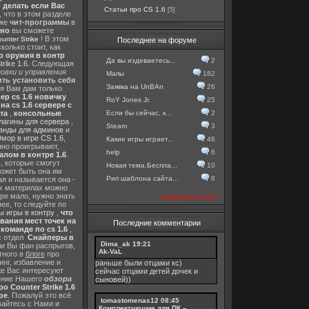
о делать если Вас
Статьи про CS 1.6
[5]
, что в этом разделе
 же
чит-программы
в
тно
вы сможете
! В этом
nter Strike
Последнее на форуме
колько стоит, как
о оружия в контр
Да вы издеваетесь...
2
rike 1.6
. Следующая
овки и управления
Мапы
182
ть установить себя
Заявка на UnBAn
26
 я Вам дам только
ер cs 1.6 новичку
RoY Jones Jr.
25
а cs 1.6 сервере с
Если бы сейчас, к...
2
та
,
консольные
лагины для сервера
,
Steam
3
анды для админов
и
мор в игре CS 1.6
,
Какие игры играет...
46
нно проигрывают,
help
6
алом в контре 1.6
.
в
, которые смогут
Новая тема.Беспла...
10
ожет быть она им
Рип шаблона сайта...
8
я и называется она -
их материлах можно
гре мало, нужно знать
посмотреть все
ее, то следуйте по
 игры в контру
,
что
вания мест точек на
Последние комментарии
команде по cs 1.6
,
с отдел
Снайперы в
Dima_ak
19:21
ли Вы фан распрыгов,
Ak-VaL
тного в
блоге
про
инг, избавление и
раньше были отцами кс)
же Вас интересуют
сейчас отцами детей дочек и
шение Нашего
обзора
сыновей))
о Counter Strike 1.6
ре
. Пожалуй это всё
tomastomenas12
08:45
вайтесь с Нами и
Комплектующие для ПК –