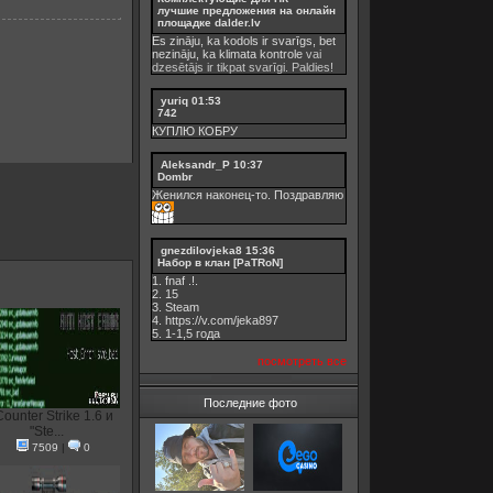
лучшие предложения на онлайн
площадке dalder.lv
Es zināju, ka kodols ir svarīgs, bet
nezināju, ka
klimata kontrole
vai
dzesētājs ir tikpat svarīgi. Paldies!
yuriq
01:53
742
КУПЛЮ КОБРУ
Aleksandr_P
10:37
Dombr
Женился наконец-то. Поздравляю
gnezdilovjeka8
15:36
Набор в клан [PaTRoN]
1. fnaf .!.
2. 15
3. Steam
4. https://v.com/jeka897
5. 1-1,5 годa
посмотреть все
Последние фото
ounter Strike 1.6 и
"Ste...
7509
|
0