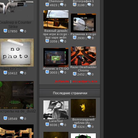
Chernovar
Фотография 1
4923
|
0
3198
|
0
Снайпер в Counter
Strike
Важный девайс
17850
|
0
при игре в cs:go -
Разминка в cs:go
lost vape вейп
2930
|
0
3359
|
0
Razer Deathadder
!ntus КРУТ!!!!!!!!!
Играемс в CS:GO
Chroma
3003
|
0
10412
|
0
2452
|
0
добавить
|
посмотреть все
Последние странички
стрелы на de_dust2
18549
|
0
Волгоградский
LanaTool
паблик (Ак...
6036
|
0
6324
|
0