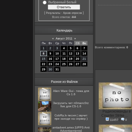
Выбранный Белый
[
·
]
Результаты
Архив опросов
Всего ответов:
444
Календарь
«
Август 2011
»
Пн
Вт
Ср
Чт
Пт
Сб
Вс
Всего комментариев
:
0
1
2
3
4
5
6
7
8
9
10
11
12
13
14
15
16
17
18
19
20
21
22
23
24
25
26
27
28
29
30
31
Разное из Файлов
Alien Ware Gui - тема для
Cs 1.6
Загрузить чит n0manc0rz
five для CS-1.6
Радиокоманды в
Counter Strike ...
CobRa.lv песня ( звучит
при заходе на сервер )
11457
|
0
antiadvert.amxx [UFPS Anti
Advertisements]