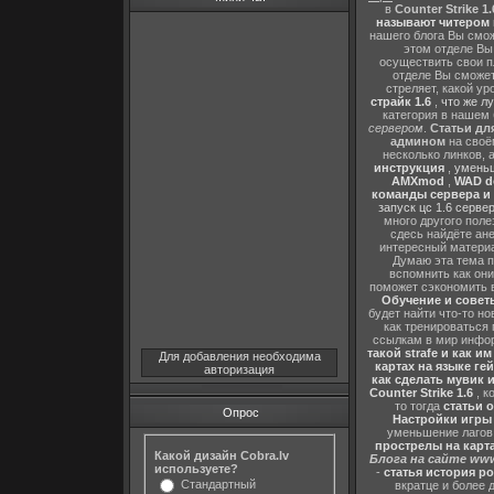
в
Counter Strike 1.
называют читером 
нашего блога Вы сможе
этом отделе В
осуществить свои п
отделе Вы сможете
стреляет, какой ур
страйк 1.6
,
что же л
категория в нашем 
сервером
.
Статьи дл
админом
на своё
несколько линков, 
инструкция
,
уменьш
AMXmod
,
WAD d
команды сервера и и
запуск цс 1.6 серве
много другого поле
сдесь найдёте ан
интересный матери
Думаю эта тема п
вспомнить как они
поможет сэкономить 
Обучение и советы
будет найти что-то но
как тренироваться 
ссылкам в мир инфор
такой strafe и как и
Для добавления необходима
картах на языке ге
авторизация
как сделать мувик и
Counter Strike 1.6
, к
то тогда
статьи о
Опрос
Настройки игры C
уменьшение лагов,
прострелы на картах
Какой дизайн Cobra.lv
Блога на сайте www
используете?
-
статья история р
Стандартный
вкратце и более 