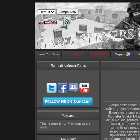
www.CobRa.lv
LIVE Stream
SMS SHOP
Форум
D
Личный кабинет Гость
Добро пожаловать 
найти
целую библиот
Блоге
есть много 
Реклама
Counter Strike 1.6 
de_nuke
,
de_prodigy
,
This feature is for Premium users
ножом
, с щитом,
к
only!
тактик будет недо
использования т
применять их во в
игре
Counter Strike 1.
Мини чат