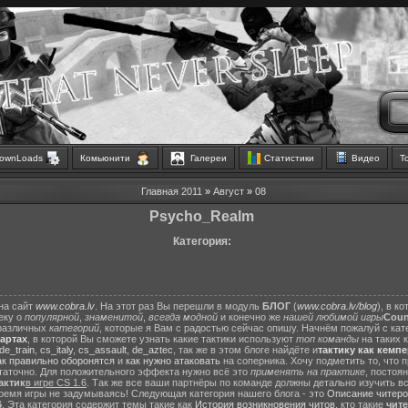
ownLoads
Комьюнити
Галереи
Статистики
Видео
Т
Главная
2011
»
Август
»
08
Psycho_Realm
Категория:
на сайт
www.cobra.lv
. На этот раз Вы перешли в модуль
БЛОГ
(
www.cobra.lv/blog
), в к
еку о
популярной
,
знаменитой
,
всегда модной
и конечно же
нашей любимой игры
Count
различных
категорий
, которые я Вам с радостью сейчас опишу. Начнём пожалуй с ка
картах
, в которой Вы сможете узнать какие тактики используют
топ команды
на таких 
de_train
,
cs_italy
,
cs_assault
,
de_aztec
, так же в этом блоге найдёте и
тактику как кемп
ак правильно оборонятся
и
как нужно атаковать
на соперника. Хочу подметить то, что 
статочно. Для положительного эффекта нужно всё это
применять на практике
, постоя
актик
в игре CS 1.6
. Так же все ваши партнёры по команде должны детально изучить вс
ремя игры не задумываясь! Следующая категория нашего блога - это
Описание читеро
6
. Эта категория содержит темы такие как
История возникновения читов
, кто такие
чит