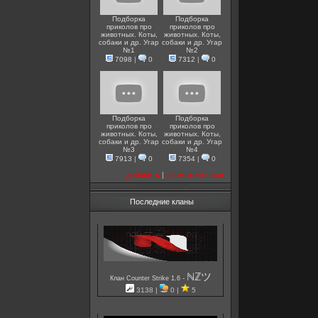
Подборка
Подборка
приколов про
приколов про
животных. Коты,
животных. Коты,
собаки и др. Угар
собаки и др. Угар
№1
№2
7098
|
0
7312
|
0
Подборка
Подборка
приколов про
приколов про
животных. Коты,
животных. Коты,
собаки и др. Угар
собаки и др. Угар
№3
№4
7913
|
0
7354
|
0
добавить
|
посмотреть все
Последние кланы
ℕℤツ
-
Клан Counter Strike 1.6
3138 |
0 |
5