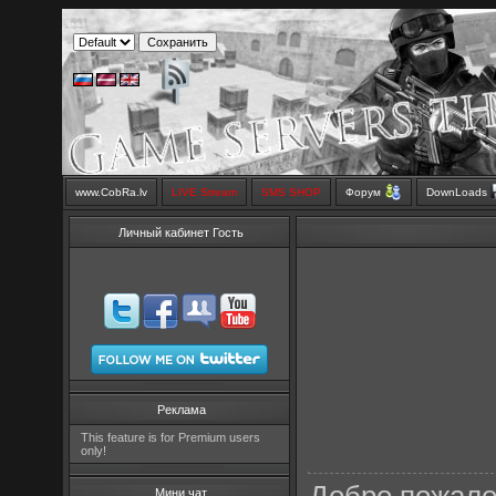
www.CobRa.lv
LIVE Stream
SMS SHOP
Форум
DownLoads
Личный кабинет Гость
Реклама
This feature is for Premium users
only!
Мини чат