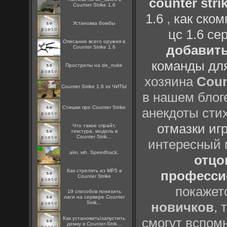
counter strik
Counter Strike 1.6
1.6
,
как ско
Установка бомбы
цс 1.6 се
Описание всего оружия в
добавить
Counter Strike 1.6
команды дл
Прострелы на de_nuke
хозяина
Coun
Counter Strike 1.6 vs ЧИТЫ
в нашем блоге
Стишки про Counter Strike
анекдоты сти
отмазки иг
Что такое спрайт,
текстура, модель в
Counter Strik...
интересный
aim, wh, Speedhack,
отцов
Как стрелять из MP5 в
профессио
Counter Strike
покажет
19 способов понизить
лаги на сервере Counter
Strik...
новичков
, 
Как установить\запустить
смогут вспомн
демку в Counter-Strik...