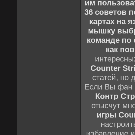
им пользова
36 советов по
картах на 
мышку выб
команде по c
как пов
интересны
Counter Stri
статей, но 
Если Вы фан 
Контр Стр
отысчут мн
игры Count
настроить
избавление и