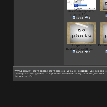
Как компилировать
Ра
плагины? *.s...
26064
|
4
Программа для
Как вы
настройки админо...
20084
|
0
www.cobra.lv
-
карта сайта
|
карта форума
| Дизайн -
podrubaj
| Дизайн данно
По вопросам сотрудничества и рекламы пишите на почту
rusalex11@live.com
Хостинг от
uCoz