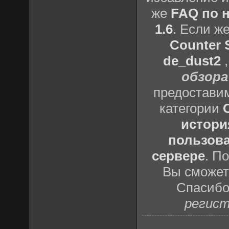
же
FAQ по н
1.6
. Если ж
Counter S
de_dust2
обзора
предоставим
категории
истори
пользова
сервере
. П
Вы сможете
Спасибо
регист