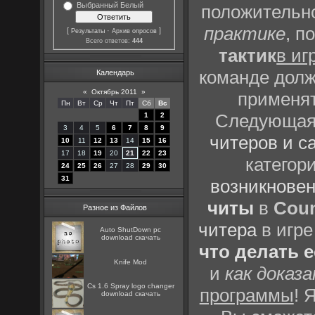
Выбранный Белый
положительно
практике
, п
[
·
]
Результаты
Архив опросов
Всего ответов:
444
тактик
в иг
команде долж
Календарь
«
Октябрь 2011
»
применят
Пн
Вт
Ср
Чт
Пт
Сб
Вс
Следующая 
1
2
3
4
5
6
7
8
9
читеров и с
10
11
12
13
14
15
16
17
18
19
20
21
22
23
категор
24
25
26
27
28
29
30
31
возникновен
читы
в
Coun
Разное из Файлов
читера
в игре
Auto ShutDown pc
download скачать
что делать 
Knife Mod
и
как доказ
Cs 1.6 Spray logo changer
программы
! 
download скачать