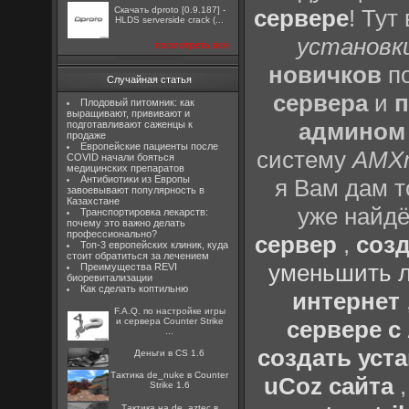
Скачать dproto [0.9.187] -
сервере
! Тут
HLDS serverside crack (...
установки
посмотреть все
новичков
по
Случайная статья
сервера
и
п
Плодовый питомник: как
выращивают, прививают и
админом
подготавливают саженцы к
продаже
Европейские пациенты после
систему
AMX
COVID начали бояться
медицинских препаратов
Антибиотики из Европы
я Вам дам т
завоевывают популярность в
Казахстане
уже найдё
Транспортировка лекарств:
почему это важно делать
профессионально?
сервер
,
созд
Топ-3 европейских клиник, куда
стоит обратиться за лечением
уменьшить л
Преимущества REVI
биоревитализации
Как сделать коптильню
интернет
F.A.Q. по настройке игры
и сервера Counter Strike
сервере 
...
создать уста
Деньги в CS 1.6
Тактика de_nuke в Counter
uCoz сайта
Strike 1.6
Тактика на de_aztec в