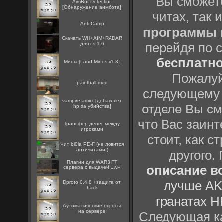
Вы сможете
AimBot Detection
[Обнаружение аимбота]
читах, так 
Anti Camp
программы
Скачать WH+AIM+RADAR
перейдя по 
для cs 1.6
бесплатн
Мины [Land Mines v1.3]
Пожалуй
paintball mod
следующему
vampire amxx [добавляет
отделе Вы см
hp за убийства]
что Вас заинт
Трансфер денег между
игроками
стоит, как с
Чит bi0la PE-F (не ловится
античитами!)
другого.
Плагин для WAR3 FT
описание вс
сервера с выдачей EXP
лучше AK
Dproto 0.4.8 +защита от
hack
гранатах H
Аутоматические опросы
на сервере
Следующая ка