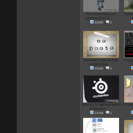
Как пользоваться
Такти
админкой в Co...
23490
|
0
Базовая стрелковая
Созд
подготовка.
C
20434
|
0
Важность экипировки в
Устан
киберспо...
13784
|
1