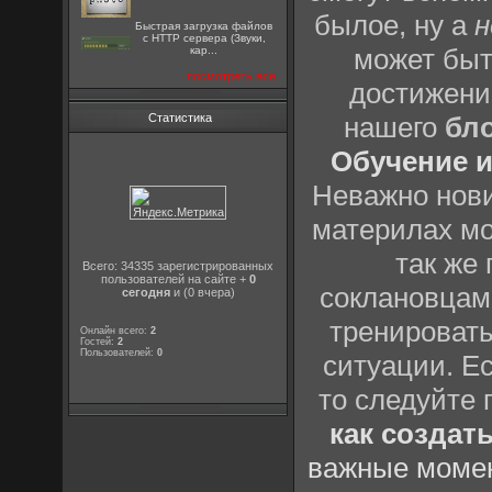
былое, ну а
н
Быстрая загрузка файлов
с HTTP сервера (Звуки,
может быт
кар...
посмотреть все
достижени
Статистика
нашего
бл
Обучение и
Неважно нови
материлах мо
так же
Всего: 34335 зарегистрированных
пользователей на сайте +
0
соклановцами
сегодня
и (0 вчера)
тренировать
Онлайн всего:
2
Гостей:
2
Пользователей:
0
ситуации. Е
то следуйте 
как создат
важные момен