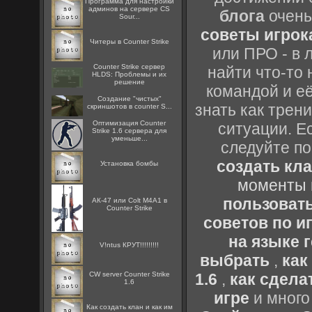
Программа для настройки
админов на сервере CS
блога
очень
Sour...
советы игрока
Читеры в Counter Strike
или ПРО - в 
Counter Strike сервер
найти что-то 
HLDS: Проблемы и их
решение
командой и её
Создание "чистых"
знать как трен
скриншотов в counter S...
Оптимизация Counter
ситуации. Е
Strike 1.6 сервера для
уменьше...
следуйте по
создать кл
Установка бомбы
моменты 
пользоват
АК-47 или Colt M4A1 в
Counter Strike
советов по иг
на языке 
V!ntus КРУТ!!!!!!!!!
выбрать
,
как
CW server Counter Strike
1.6
,
как сдела
1.6
игре
и много
Как создать клан и как им