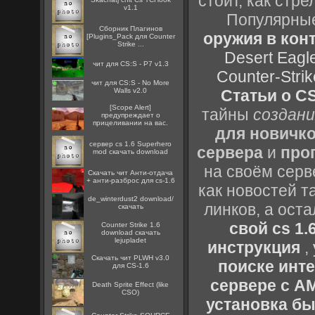
стоит, как стре
v1.1
Популярные
Сборник Плагинов
оружия в конт
[Plugins_Pack для Counter
Strike ...
Desert Eagl
чит для CS:S - P7 v1.3
Counter-Strik
чит для CS:S - No More
Walls v2.0
Статьи о CS
[Scope Alert]
тайны
создани
предупреждает о
прицеливании на вас.
для новичк
сервер cs 1.6 Superhero
сервера
и
про
mod скачать download
на своём серв
Скачать чит Анти-отдача
+ анти-разброс для cs-1.6
как новостей т
de_winterdust2 download/
линков, а ост
скачать
свой cs 1.
Counter Strike 1.6
download скачать
lejupladet
инструкция
,
Скачать чит PLWH v3.0
поиске инт
для CS-1.6
сервере с 
Death Sprite Effect (like
CSO)
установка быс