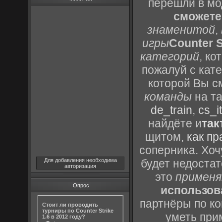
перешли в м
сможете
знаменитой
,
игры
Counter S
категорий
, к
пожалуй с кат
которой Вы с
команды
на та
de_train
,
cs_it
найдёте и
так
щитом,
как пр
соперника. Хоч
Для добавления необходима
будет недоста
авторизация
это
применя
Опрос
использов
партнёры по ко
Стоит ли проводить
турниры по Counter Strike
уметь при
1.6 в 2012 году?