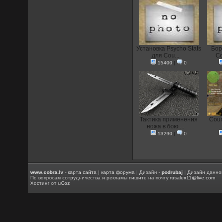
Установка Psycho Stats
Бор
для Cou...
Co
15400
|
0
Тактика применения
Coun
ножа в бою ...
13290
|
0
www.cobra.lv
-
карта сайта
|
карта форума
| Дизайн -
podrubaj
| Дизайн данно
По вопросам сотрудничества и рекламы пишите на почту
rusalex11@live.com
Хостинг от
uCoz