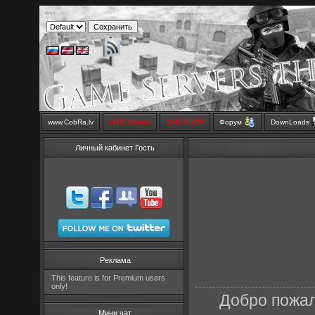
www.CobRa.lv
LIVE Stream
SMS SHOP
Форум
DownLoads
Личный кабинет Гость
Реклама
This feature is for Premium users
only!
Добро пожал
Мини чат