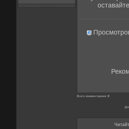
оставайт
Просмотро
Реко
Всего комментариев
:
0
До
Читайт