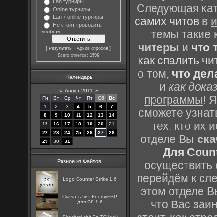
Lan турниры
Следующая кате
Online турниры
Lan + online турниры
самих читов
в
и
Не стоит проводить
темы такие 
вообще
читеры
и
что 
[
·
]
Результаты
Архив опросов
Всего ответов:
1596
как спалить чи
о том,
что дел
Календарь
и
как дока
«
Август 2011
»
программы
! 
Пн
Вт
Ср
Чт
Пт
Сб
Вс
1
2
3
4
5
6
7
сможете узнать
8
9
10
11
12
13
14
тех, кто их
15
16
17
18
19
20
21
22
23
24
25
26
27
28
отделе Вы
ска
29
30
31
Для Count
Разное из Файлов
осуществить с
перейдём к сл
Logo Counter Strike 1.6
этом отделе В
Скачать чит EnemyESP
что Вас заин
для CS-1.6
Skachatj chit Cs TCHook