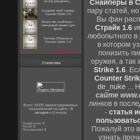
Снайперы в Co
потом управлять...
пару статей, н
Создаем свой сервер
Counter Strike 1.6
Вы фан расп
Искусство снайпера –
свинцовый привет для
Страйк 1.6
им
врага
любопытного в
Тактика Обороны в
Counter Strike 1.6
в котором уз
понизить пи
посмотреть все
оружия, а так
Статистика
Strike 1.6
. Е
Counter Strik
de_nuke
...
сайте www.c
линков в посл
Всего: 34335 зарегистрированных
пользователей на сайте +
0
-
статья 
сегодня
и (0 вчера)
пользоватьс
Онлайн всего:
5
Пожалуй это в
Гостей:
5
Пользователей:
0
узнать проч