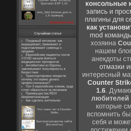
Counter Strike SOURCE
консольные к
Spectator ESP 1.01
запись и прос
amx_Idiot [плагин для cs
1.6 сервера]
плагины для с
посмотреть все
как установи
mod команды
Случайная статья
Плодовый питомник: как
хозяина
Cou
выращивают, прививают и
подготавливают саженцы к
нашем блог
продаже
Европейские пациенты после
анекдоты ст
COVID начали бояться
медицинских препаратов
отмазки и
Антибиотики из Европы
завоевывают популярность в
Казахстане
интересный м
Транспортировка лекарств:
почему это важно делать
Counter Strik
профессионально?
Топ-3 европейских клиник, куда
1.6
. Думаю
стоит обратиться за лечением
Преимущества REVI
любителей 
биоревитализации
Как сделать коптильню
которые см
Что такое чит в Counter-
вспомнить бы
Strike
себя и може
Быстрая раскрутка сайта
(Бесплатно)
достижении 