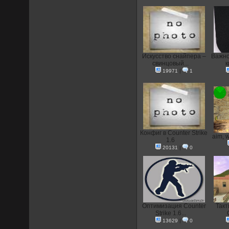
Искусство снайпера –
Важно
свинцовый...
к
19971
|
1
Конфиг в Counter Strike
aim, 
1.6
20131
|
0
Оптимизация Counter
Такт
Strike 1.6...
13629
|
0