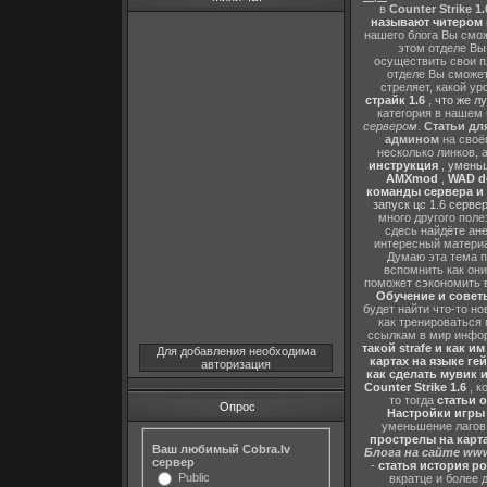
в
Counter Strike 1.
называют читером 
нашего блога Вы сможе
этом отделе В
осуществить свои п
отделе Вы сможете
стреляет, какой ур
страйк 1.6
,
что же л
категория в нашем 
сервером
.
Статьи дл
админом
на своё
несколько линков, 
инструкция
,
уменьш
AMXmod
,
WAD d
команды сервера и и
запуск цс 1.6 серве
много другого поле
сдесь найдёте ан
интересный матери
Думаю эта тема п
вспомнить как они
поможет сэкономить 
Обучение и советы
будет найти что-то но
как тренироваться 
ссылкам в мир инфор
такой strafe и как и
Для добавления необходима
картах на языке ге
авторизация
как сделать мувик и
Counter Strike 1.6
, к
то тогда
статьи о
Опрос
Настройки игры C
уменьшение лагов,
прострелы на картах
Ваш любимый Cobra.lv
Блога на сайте www
сервер
-
статья история р
Public
вкратце и более 