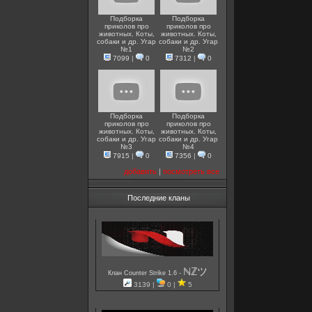
Подборка
Подборка
приколов про
приколов про
животных. Коты,
животных. Коты,
собаки и др. Угар
собаки и др. Угар
№1
№2
7099
|
0
7312
|
0
Подборка
Подборка
приколов про
приколов про
животных. Коты,
животных. Коты,
собаки и др. Угар
собаки и др. Угар
№3
№4
7915
|
0
7356
|
0
добавить
|
посмотреть все
Последние кланы
ℕℤツ
-
Клан Counter Strike 1.6
3139 |
0 |
5