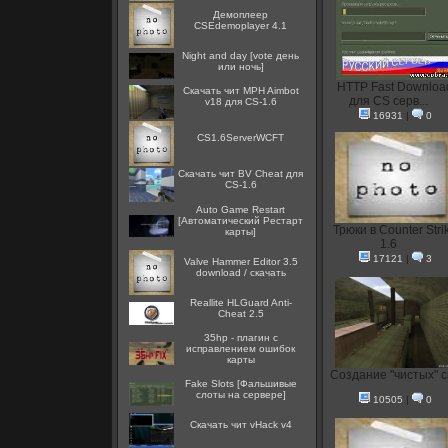
Демоплеер
CSEdemoplayer 4.1
Night and day [vote день
или ночь]
HTTP Fast Downloa
Скачать чит MPH Aimbot
для CS серв...
v18 для CS-1.6
16931
|
0
CS1.6ServerWCFT
Скачать чит BV Cheat для
CS-1.6
Auto Game Restart
[Автоматический Рестарт
Трюки в Counter Stri
карты]
1.6
17121
|
3
Valve Hammer Editor 3.5
download / скачать
Reallite HLGuard Anti-
Cheat 2.5
35hp - плагин с
исправлением ошибок
карты
Создание "чистых" ск
Fake Slots [Фальшивые
слоты на сервере]
10505
|
0
Скачать чит vHack v4