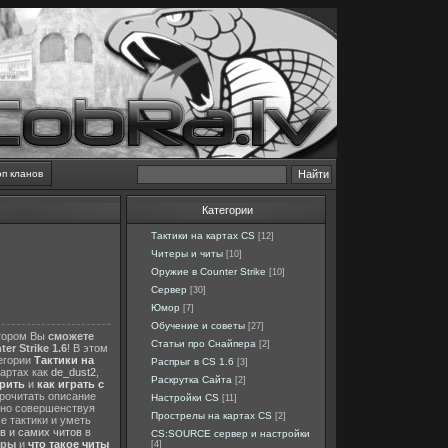
оп кланов
Категории
Тактики на картах CS
[12]
Читеры и читы
[10]
Оружие в Counter Strike
[10]
Сервер
[30]
Юмор
[7]
Обучение и советы
[27]
отором Вы
сможете
Статьи про Снайпера
[2]
er Strike 1.6
! В этом
тегории
Тактики на
Распрыг в CS 1.6
[3]
картах как
de_dust2
,
Раскрутка Сайта
[2]
ерить
и
как играть с
прочитать описание
Настройки CS
[11]
нно совершенствуя
Прострелы на картах CS
[2]
е тактики и уметь
в и самих читов
в
CS:SOURCE сервер и настройки
еры
и
что такое читы
[4]