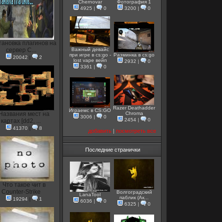
Chernovar
Фотография 1
4925
|
0
3200
|
0
тановка плагинов на
сервер C...
Важный девайс
при игре в cs:go -
Разминка в cs:go
20042
|
2
lost vape вейп
2932
|
0
3361
|
0
Razer Deathadder
Играемс в CS:GO
Названия мест на
Chroma
3006
|
0
2454
|
0
картах [dd2, ...
41370
|
8
добавить
|
посмотреть все
Последние странички
Что такое чит в
Counter-Strike
Волгоградский
LanaTool
паблик (Ак...
19294
|
1
6036
|
0
6325
|
0