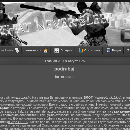
ownLoads
Комьюнити
Галереи
Статистики
Видео
Т
Главная
2011
»
Август
»
25
podrubaj
Категория:
на сайт
www.cobra.lv
. На этот раз Вы перешли в модуль
БЛОГ
(
www.cobra.lv/blog
), в к
еку о
популярной
,
знаменитой
,
всегда модной
и конечно же
нашей любимой игры
Count
различных
категорий
, которые я Вам с радостью сейчас опишу. Начнём пожалуй с ка
картах
, в которой Вы сможете узнать какие тактики используют
топ команды
на таких 
de_train
,
cs_italy
,
cs_assault
,
de_aztec
, так же в этом блоге найдёте и
тактику как кемп
ак правильно оборонятся
и
как нужно атаковать
на соперника. Хочу подметить то, что 
статочно. Для положительного эффекта нужно всё это
применять на практике
, постоя
актик
в игре CS 1.6
. Так же все ваши партнёры по команде должны детально изучить вс
ремя игры не задумываясь! Следующая категория нашего блога - это
Описание читеро
6
. Эта категория содержит темы такие как
История возникновения читов
, кто такие
чит