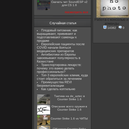
Скачать чит SoundESP v2
для CS 1.6
посмотреть все
Работа с консолью и
Случайная статья
команды
14382
|
0
Плодовый питомник: как
выращивают, прививают и
подготавливают саженцы к
продаже
Европейские пациенты после
COVID начали бояться
медицинских препаратов
Антибиотики из Европы
завоевывают популярность в
Казахстане
Транспортировка лекарств:
почему это важно делать
профессионально?
Топ-3 европейских клиник, куда
стоит обратиться за лечением
Преимущества REVI
биоревитализации
Как сделать коптильню
Тактика на de_aztec в
Counter Strike 1.6
Описание всего оружия в
Counter Strike 1.6
Counter Strike 1.6 vs ЧИТЫ
CW server Counter Strike