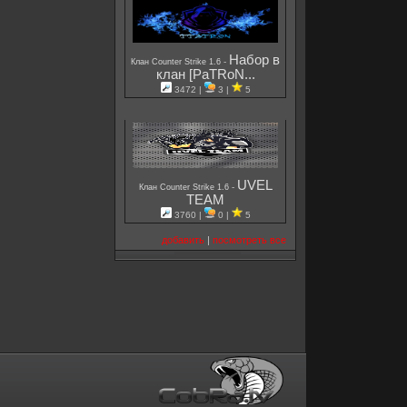
Набор в
-
Клан Counter Strike 1.6
клан [PaTRoN...
3472 |
3 |
5
UVEL
-
Клан Counter Strike 1.6
TEAM
3760 |
0 |
5
добавить
|
посмотреть все