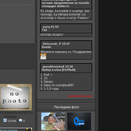
лучшие предложения на онлайн
площадке dalder.lv
Es zināju, ka kodols ir svarīgs, bet
nezināju, ka
klimata kontrole
vai
dzesētājs ir tikpat svarīgi. Paldies!
yuriq
01:53
742
КУПЛЮ КОБРУ
Aleksandr_P
10:37
Dombr
Женился наконец-то. Поздравляю
gnezdilovjeka8
15:36
Набор в клан [PaTRoN]
1. fnaf .!.
2. 15
3. Steam
4. https://v.com/jeka897
5. 1-1,5 годa
посмотреть все
Последние фото
к стрелять из MP5 в
Counter ...
15588
|
0