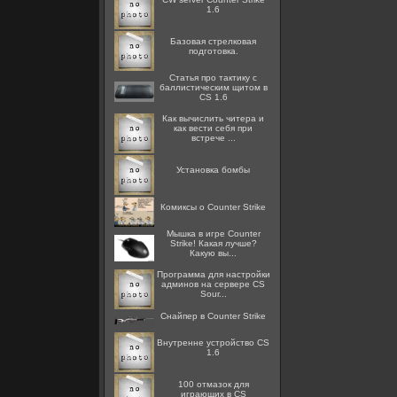
1.6
Базовая стрелковая
подготовка.
Статья про тактику с
баллистическим щитом в
CS 1.6
Как вычислить читера и
как вести себя при
встрече ...
Установка бомбы
Комиксы о Counter Strike
Мышка в игре Counter
Strike! Какая лучше?
Какую вы...
Программа для настройки
админов на сервере CS
Sour...
Снайпер в Counter Strike
Внутренне устройство CS
1.6
100 отмазок для
играющих в CS