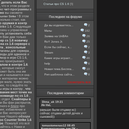
о делать если Вас
Статьи про CS 1.6
[5]
, что в этом разделе
 же
чит-программы
в
тно
вы сможете
! В этом
nter Strike
Последнее на форуме
колько стоит, как
о оружия в контр
Да вы издеваетесь...
2
rike 1.6
. Следующая
овки и управления
Мапы
182
ть установить себя
Заявка на UnBAn
26
 я Вам дам только
ер cs 1.6 новичку
RoY Jones Jr.
25
а cs 1.6 сервере с
Если бы сейчас, к...
2
та
,
консольные
лагины для сервера
,
Steam
3
анды для админов
и
мор в игре CS 1.6
,
Какие игры играет...
46
нно проигрывают,
help
6
алом в контре 1.6
.
в
, которые смогут
Новая тема.Беспла...
10
ожет быть она им
Рип шаблона сайта...
8
я и называется она -
их материлах можно
гре мало, нужно знать
посмотреть все
ее, то следуйте по
 игры в контру
,
что
вания мест точек на
Последние комментарии
команде по cs 1.6
,
с отдел
Снайперы в
Dima_ak
19:21
ли Вы фан распрыгов,
Ak-VaL
тного в
блоге
про
инг, избавление и
раньше были отцами кс)
же Вас интересуют
сейчас отцами детей дочек и
шение Нашего
обзора
сыновей))
о Counter Strike 1.6
ре
. Пожалуй это всё
tomastomenas12
08:45
вайтесь с Нами и
Комплектующие для ПК –