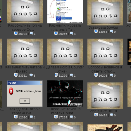
d
Как обнулить Топ на
Как компилировать
Ус
Установка бомбы
сервере Co...
плагины? *.s...
13054
|
0
36988
|
1
26066
|
4
ke
Как вычислить читера и
Делаем Лого в Counter
Вопросы новичков и
как вес...
Strike (...
ответы отцо...
23511
|
3
11266
|
1
16203
|
5
Как сделать чтоб с
Название точек на
...
V!ntus КРУТ!!!!!!!!!
сервака ска...
картах Count...
10414
|
0
12010
|
1
17294
|
0