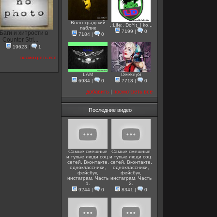
Волгоградский
.:Life:. Do^It_| ko...
паблик
7199
|
0
Баги и хитрости в
7184
|
0
Counter Stri...
19623
|
1
посмотреть все
LAM
DeekeyS
6984
|
0
7718
|
0
добавить
|
посмотреть все
Последние видео
Самые смешные
Самые смешные
и тупые люди соц.
и тупые люди соц.
сетей. Вконтакте,
сетей. Вконтакте,
одноклассники,
одноклассники,
фейсбук,
фейсбук,
инстаграм. Часть
инстаграм. Часть
1.
2.
9244
|
0
8341
|
0