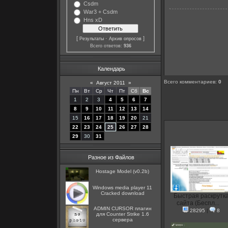
Csdm
War3 + Csdm
Hns xD
[
·
]
Результаты
Архив опросов
Всего ответов:
936
Календарь
Всего комментариев
:
0
«
Август 2011
»
Пн
Вт
Ср
Чт
Пт
Сб
Вс
1
2
3
4
5
6
7
8
9
10
11
12
13
14
15
16
17
18
19
20
21
22
23
24
25
26
27
28
29
30
31
Разное из Файлов
Hostage Model (v0.2b)
Windows media player 11
Cracked download
Быстрая раскрутк
сайта (Беспл...
ADMIN CURSOR плагин
28295
|
8
для Counter Strike 1.6
сервера