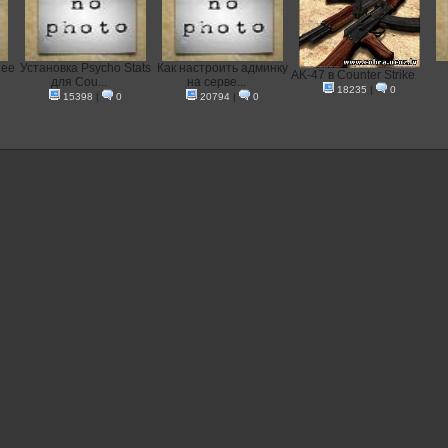
 ее
Установка Psycho Stats
Как настроить админку
AK-47 в Counter Strike
для Cou...
на серве...
18235
|
0
15398
|
0
20794
|
0