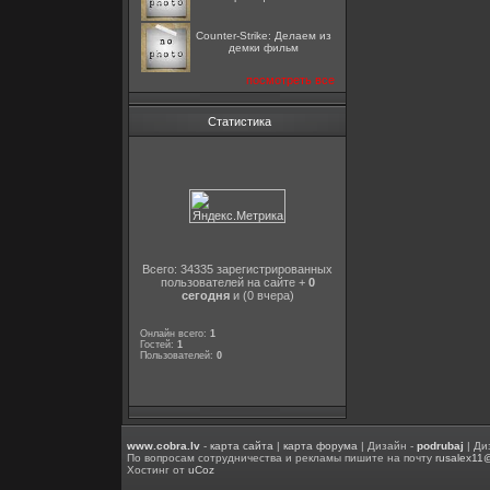
Counter-Strike: Делаем из
демки фильм
посмотреть все
Статистика
Всего: 34335 зарегистрированных
пользователей на сайте +
0
сегодня
и (0 вчера)
Онлайн всего:
1
Гостей:
1
Пользователей:
0
www.cobra.lv
-
карта сайта
|
карта форума
| Дизайн -
podrubaj
| Ди
По вопросам сотрудничества и рекламы пишите на почту
rusalex11
Хостинг от
uCoz