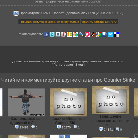
регистрируйтесь на сайте www.cobra.lv
!
Просмотров:
11260
|
Новость добавил
:
alex7770
[25.08.2011 19:53]
Рекомендовать:
Добавлять комментарии могут только зарегистрированные пользователи.
[
Регистрация
|
Вход
]
Читайте и комментируйте другие статьи про Counter Strike
Повышение
а
Как пользоваться
Тактика Обороны в
Ка
производительности
админкой в Co...
Counter Stri...
и...
23491
|
0
15270
|
1
24341
|
0