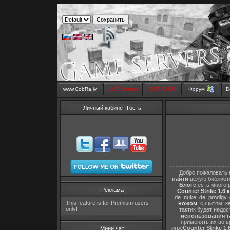
www.CobRa.lv
LIVE Stream
SMS SHOP
Форум
D
Личный кабинет Гость
Добро пожаловать 
найти
целую библиот
Блоге
есть много 
Реклама
Counter Strike 1.6 
de_nuke
,
de_prodigy
,
This feature is for Premium users
ножом
, с щитом,
к
only!
тактик будет недо
использования т
применять их во в
игре
Counter Strike 1.
Мини чат