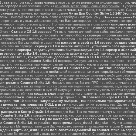
6
,
статья
о том
как спалить читера
в игре , а так же интересная информация о том,
чт
на сервере
и
как доказать
что Вы
не используете запрещённые программы
! Я уверен
те узнать много интересно как и о самих читах, так и о тех, кто их используют. Сами
ы
скачать
не сможете, но перейдя по ссылке
Читы Для Counter Strike 1.6 24/7 беспла
ланы. Пожалуй это всё об этом блоге и перейдём к следующему -
Описание оружия в Cou
 прочитать и узнать абсолютно всё, что Вас заинтересует по теме оружия в контре - с
он наносит и много всего другого. Популярные материалы в описании -
описание всег
учше AK-47 или M4A1
,
Desert Eagle
,
статья о гранатах HE Flashbang Smoke в Counter-St
блоге -
Статьи о CS 1.6 сервере
! Тут вы откроете для себя все тайны
создания, устан
я новичков
помогут вам
установить готовую сборку сервера
и
прописать настрои
м сервер, который использует систему
AMXmod
. Так как новостей там очень много, то
а остальное Вы уже найдёте сами -
как раскрутить свой cs 1.6 сервер
,
создать серв
ить лаги на сервере
,
сервер cs 1.6 в поиске интернет
,
установить себя админом н
ownload с сервера
,
создать установка быстрая загрузка cs 1.6 сервер с uCoz сай
гры counter strike 1.6
,
запись и просмотр демок в контре 1.6
,
как скомпилировать п
ра полная статья
,
как установить добавить плагины в cs 1.6 сервер
,
AMX mod ком
зного для хозяина
Counter-Strike 1.6 сервера
. Следующая тема в нашем блоге - это
Ю
екдоты стихи комиксы про контру, самые популярные
отмазки игроков
, которые постоя
ал
Вопросы новичков и ответы отцов в Counter Strike 1.6
,
как стать профессион
окажется интересной как и для
любителей новичков
, так и для
серьёзных геймеро
 начинали играть и вспомнить былое, ну а
новички
найдут
полезную инфу
для себя и м
время в достижении своих планов. Следующая категория нашего
блога
очень серьёзна
 игрокам в Counter+Strike 1.6
. Неважно новичок Вы или ПРО - в любом случае в эт
вое для себя, а так же поделиться со своей командой и её соклановцами, ведь одной и
правильно и как себя вести в нужной ситуации. Если Вы готовы узнать об этом подробн
мации и статей -
как создать клан
и как потом им управлять ,
самые важные моменты
м пользоваться
,
баги и хитрости в контр страйк 1.6
,
36 советов по игре в Cs 1.6
,
наз
ймеров
,
топ 10 ошибок
,
какую мышку выбрать
,
как правильно тренироваться в 
з демок cs
,
как повысить SKILL в игре
и много других интересных тем! Далее у На
оторых насчитывает всего пару статей, но достаточно интересных и поучительных. Ес
 распрыге в Контр Страйк 1.6
именно для Вас! Так же многие отысчут много любопы
ounter Strike 1.6
, в котором узнаете и как настроить микрофон в игре, как понизить п
 замена оружия, а так же
FAQ по настройке игры/сервера Counter Strike 1.6
. Если 
 Counter Strike 1.6
, то узнайте -
прострелы на de_dust2
,
de_nuke
... Ну и в завер
.cobra.lv
Мы предоставим для Вас несколько линков в последней категории
Статьи пр
ождения карты de_dsut2
и
как пользоваться админкой на counter-strike 1.6 серве
детально Вы сможете всё узнать прочитать в нашем блоге. Спасибо за внимание, оста