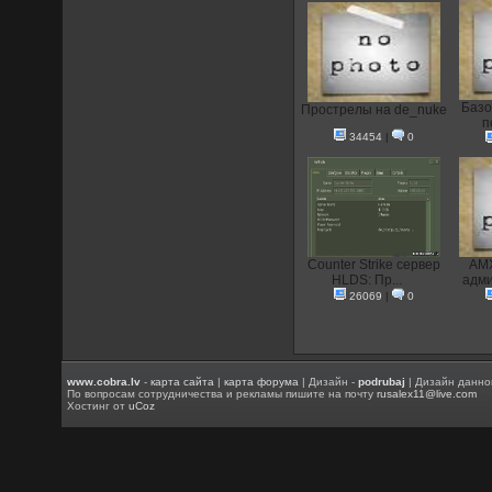
Базо
Прострелы на de_nuke
п
34454
|
0
Counter Strike сервер
AMX
HLDS: Пр...
адми
26069
|
0
www.cobra.lv
-
карта сайта
|
карта форума
| Дизайн -
podrubaj
| Дизайн данно
По вопросам сотрудничества и рекламы пишите на почту
rusalex11@live.com
Хостинг от
uCoz