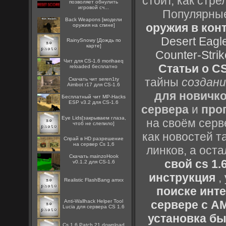
стоит, как стре
позволяет обнулить
игровой сч...
Популярные
Back Weapons [модели
оружия в конт
оружия на спине]
Desert Eagl
RainySnowy [Дождь по
карте]
Counter-Strik
Чит для CS-1.6 morihaeq
Статьи о CS
reloaded бесплатно
тайны
создани
Скачать чит seren1ty
Aimbot r17 для CS-1.6
для новичк
Бесплатный чит MP-Hacks
ESP v3.2 для CS-1.6
сервера
и
про
Eye Lids[закрываем глаза,
на своём серв
чтоб не слепило]
как новостей т
Спрай в HD разрешение
на сервер Cs 1,6
линков, а ост
Скачать mainzoHook
свой cs 1.
v0.1.2 для CS-1.6
инструкция
,
Realistic FlashBang amxx
поиске инт
Anti-Wallhack Helper Tool
сервере с 
Lucia для сервера CS 1.6
установка быс
Cs 1.6 Patch 21 download