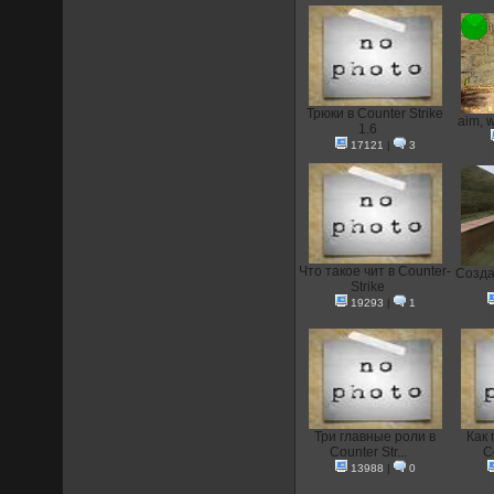
Трюки в Counter Strike
aim, 
1.6
17121
|
3
Что такое чит в Counter-
Создан
Strike
19293
|
1
Три главные роли в
Как 
Counter Str...
C
13988
|
0