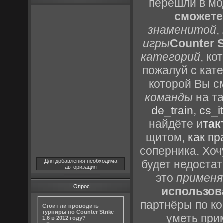
перешли в м
сможете
знаменитой
,
игры
Counter S
категорий
, к
пожалуй с кат
которой Вы с
команды
на та
de_train
,
cs_it
найдёте и
так
щитом,
как пр
соперника. Хоч
Для добавления необходима
будет недоста
авторизация
это
применя
Опрос
использов
партнёры по ко
Стоит ли проводить
турниры по Counter Strike
уметь при
1.6 в 2012 году?