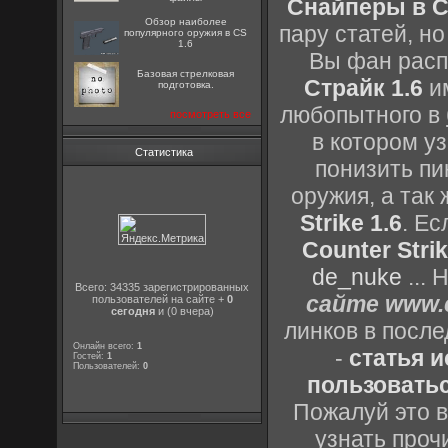
Снайперы в Co
Обзор наиболее
пару статей, н
популярного оружия в CS
1.6
Вы фан расп
Базовая стрелковая
Страйк 1.6
им
подготовка.
любопытного в
посмотреть все
в котором уз
Статистика
понизить пи
оружия, а так
Strike 1.6
. Е
Counter Strik
de_nuke
...
Всего: 34335 зарегистрированных
сайте www.c
пользователей на сайте +
0
сегодня
и (0 вчера)
линков в посл
Онлайн всего:
1
-
статья 
Гостей:
1
Пользователей:
0
пользоватьс
Пожалуй это в
узнать проч