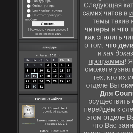
Lan турниры
Следующая кате
Online турниры
Lan + online турниры
самих читов
в
и
Не стоит проводить
темы такие 
вообще
читеры
и
что 
[
·
]
Результаты
Архив опросов
Всего ответов:
1596
как спалить чи
о том,
что дел
Календарь
и
как дока
«
Август 2011
»
программы
! 
Пн
Вт
Ср
Чт
Пт
Сб
Вс
1
2
3
4
5
6
7
сможете узнать
8
9
10
11
12
13
14
тех, кто их
15
16
17
18
19
20
21
22
23
24
25
26
27
28
отделе Вы
ска
29
30
31
Для Count
Разное из Файлов
осуществить с
перейдём к сл
CPU Speed check
download скачать
этом отделе В
Замена ников с рекламой
что Вас заин
на сервер КС 1.6
Плагин Reset Score -