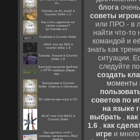
из...
блога
очень
Тактика на de_dust2 в
советы игрока
Counter Strike 1.6
или ПРО - в 
Как стать админом на
своём сервере?
[установка acc...
найти что-то 
Снайпер в Counter Strike
командой и её
m4a1 она же M16 в
знать как трен
counter strike 1.6
Тактика. Assault в Counter
ситуации. Е
Strike 1.6
следуйте по
Быстрая загрузка файлов
с HTTP сервера (Звуки,
создать кл
кар...
моменты 
Тренировки в Counter
Strike. Советы и обучение
пользоват
советов по иг
36 советов при игре в CS:
на языке 
выбрать
,
как
АК-47 или Colt M4A1 в
Counter Strike
1.6
,
как сдела
игре
и много
Как сделать чтоб с
сервака скачивались Wad
файлы