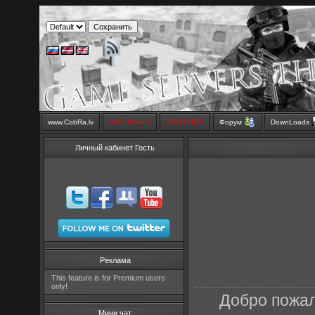
www.CobRa.lv
LIVE Stream
SMS SHOP
Форум
DownLoads
Личный кабинет Гость
Реклама
This feature is for Premium users
only!
Добро пожал
Мини чат