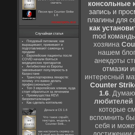
консольные к
скачать
запись и прос
Песня про Counter Strike
1.6
плагины для с
посмотреть все
как установи
Случайная статья
mod команды
Плодовый питомник: как
хозяина
Cou
выращивают, прививают и
подготавливают саженцы к
нашем блог
продаже
Европейские пациенты после
анекдоты ст
COVID начали бояться
медицинских препаратов
Антибиотики из Европы
отмазки и
завоевывают популярность в
Казахстане
интересный м
Транспортировка лекарств:
почему это важно делать
Counter Strik
профессионально?
Топ-3 европейских клиник, куда
1.6
. Думаю
стоит обратиться за лечением
Преимущества REVI
биоревитализации
любителей 
Как сделать коптильню
которые см
Деньги в CS 1.6
вспомнить бы
Что такое спрайт,
текстура, модель в
себя и може
Counter Strik...
как настроить сервер cs
достижении 
1.6 чтоб его было видно