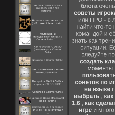
блога
очень
Как вычислить читера и
как вести себя при
встрече ...
советы игрока
или ПРО - в 
Названия мест на картах
[dd2, nuke, inferno, train...
найти что-то 
командой и её
Маленький и
неподвижный прицел в
знать как трен
Counter Strike 1....
ситуации. Е
Как посмотреть DEMO
(демку) игры в Counter
Strike
следуйте по
создать кл
Комиксы о Counter Strike
моменты 
Как создать клан и как им
потом управлять...
пользоват
советов по иг
Настройка MANI ADMIN в
сервере CS:SOURCE
на языке 
Снайпер в Counter Strike
выбрать
,
как
Уроки от Эдика [Moscow5]
на de_inferno
1.6
,
как сдела
Запускаем CS 1.6 сервер
игре
и много
от А до Я !!! [инструкция
...