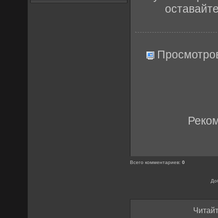
оставайт
Просмотро
Реко
Всего комментариев
:
0
До
Читайт