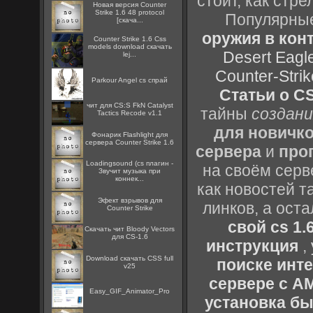
стоит, как стре
Новая версия Counter
Strike 1.6 48 protocol
Популярные
[скача...
оружия в конт
Counter Strike 1.6 Css
models download скачать
Desert Eagl
lej...
Counter-Strik
Parkour Angel cs спрай
Статьи о CS
чит для CS:S FkN Catalyst
тайны
создани
Tactics Recode v1.1
для новичк
Фонарик Flashlight для
сервера Counter Strike 1.6
сервера
и
про
Loadingsound (cs плагин -
на своём серв
Звучит музыка при
коннек...
как новостей т
Эфект взрывов для
линков, а ост
Counter Strike
свой cs 1.
Скачать чит Bloody Vectors
для CS-1.6
инструкция
,
Download скачать CSS full
поиске инт
v25
сервере с 
Easy_GIF_Animator_Pro
установка быс