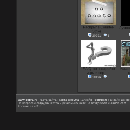
Распрыг в Counter-
Лучшая
Strike
20551
|
1
F.A.Q. по настройке
Устан
игры и сер...
с
19196
|
0
www.cobra.lv
-
карта сайта
|
карта форума
| Дизайн -
podrubaj
| Дизайн данно
По вопросам сотрудничества и рекламы пишите на почту
rusalex11@live.com
Хостинг от
uCoz