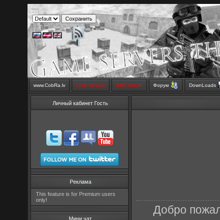
www.CobRa.lv
LIVE Stream
SMS SHOP
Форум
DownLoads
Личный кабинет Гость
Реклама
This feature is for Premium users
only!
Добро пожал
Мини чат