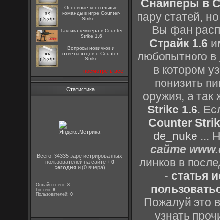
Снайперы в Co
Основные консольные
команды в игре Counter-
пару статей, н
Strike:...
Вы фан расп
Тактика кемпера в Counter
Strike 1.6
Страйк 1.6
им
Вопросы новичков и
любопытного в
ответы отцов о Counter-
Strike
в котором уз
посмотреть все
понизить пи
Статистика
оружия, а так
Strike 1.6
. Е
Counter Strik
de_nuke
...
сайте www.c
Всего: 34335 зарегистрированных
линков в посл
пользователей на сайте +
0
сегодня
и (0 вчера)
-
статья 
Онлайн всего:
8
пользоватьс
Гостей:
8
Пользователей:
0
Пожалуй это в
узнать проч