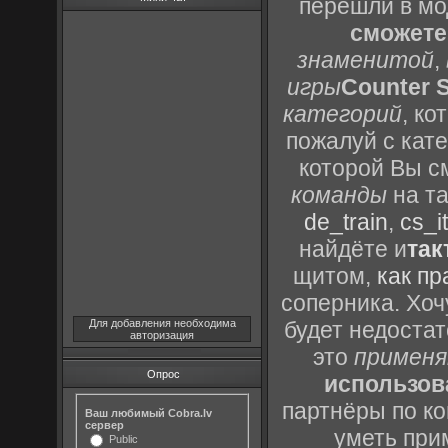
перешли в м
сможете
знаменитой
,
игры
Counter S
категорий
, к
пожалуй с кат
которой Вы с
команды
на та
de_train
,
cs_it
найдёте и
так
щитом,
как пр
соперника. Хоч
Для добавления необходима
будет недоста
авторизация
это
применя
Опрос
использов
партнёры по ко
Ваш любимый Cobra.lv
сервер
уметь при
Public