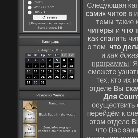
Csdm
Следующая кате
War3 + Csdm
самих читов
в
и
Hns xD
темы такие 
[
·
]
Результаты
Архив опросов
Всего ответов:
936
читеры
и
что 
как спалить чи
Календарь
о том,
что дел
«
Август 2011
»
и
как дока
Пн
Вт
Ср
Чт
Пт
Сб
Вс
1
2
3
4
5
6
7
программы
! 
8
9
10
11
12
13
14
сможете узнать
15
16
17
18
19
20
21
22
23
24
25
26
27
28
тех, кто их
29
30
31
отделе Вы
ска
Для Count
Разное из Файлов
осуществить с
Naruto mod
перейдём к сл
Black Sabath - the wizard
этом отделе В
ZombieMe мод для
что Вас заин
сервера counter strike 1.6