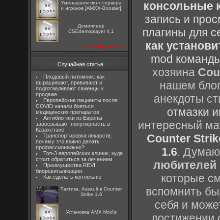
консольные к
Уменьшаем пинг сервера
и игроков [AMXX-Booster]
запись и прос
Демоплеер
плагины для с
CSEdemoplayer 4.1
как установи
посмотреть все
mod команды
Случайная статья
хозяина
Cou
Плодовый питомник: как
нашем блог
выращивают, прививают и
подготавливают саженцы к
продаже
анекдоты ст
Европейские пациенты после
COVID начали бояться
отмазки и
медицинских препаратов
Антибиотики из Европы
интересный м
завоевывают популярность в
Казахстане
Counter Strik
Транспортировка лекарств:
почему это важно делать
профессионально?
1.6
. Думаю
Топ-3 европейских клиник, куда
стоит обратиться за лечением
любителей 
Преимущества REVI
биоревитализации
которые см
Как сделать коптильню
вспомнить бы
Тактика. Assault в Counter
Strike 1.6
себя и може
Установка AMX Mod'a
достижении 