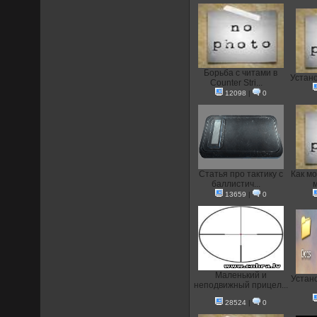
Борьба с читами в
Устан
Counter Stri...
12098
|
0
Статья про тактику с
Как мо
баллистич...
м
13659
|
0
Маленький и
Устан
неподвижный прицел...
28524
|
0