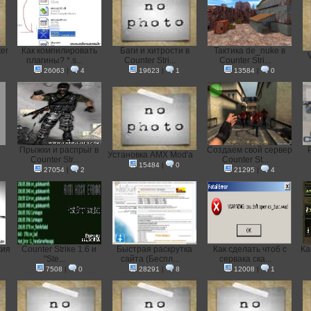
er
Как компилировать
Баги и хитрости в
Тактика de_nuke в
V
плагины? *.s...
Counter Stri...
Counter Stri...
26063
|
4
19623
|
1
13584
|
0
Прыжки и распрыг в
Создаем свой сервер
Установка AMX Mod'a
Counter Str...
Counter St...
15484
|
0
27054
|
2
21295
|
4
жия
Counter Strike 1.6 и
Быстрая раскрутка
Как сделать чтоб с
Ка
"Ste...
сайта (Беспл...
сервака ска...
7508
|
0
28291
|
8
12008
|
1