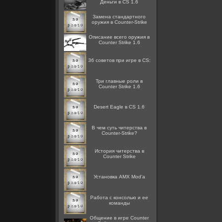
Деньги в CS 1.6
Замена стандартного
оружия в Counter-Strike
Описание всего оружия в
Counter Strike 1.6
36 советов при игре в CS:
Три главные роли в
Counter Strike 1.6
Desert Eagle в CS 1.6
В чем суть читерства в
Counter-Strike?
История читерства в
Counter Strike
Установка AMX Mod'a
Работа с консолью и ее
команды
Общение в игре Counter