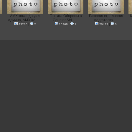
AMX команды для
Тактика Обороны в
Базовая стрелковая
Ч
админа, AMX Ко...
Counter Stri...
подготовка.
43265
|
2
15268
|
1
20433
|
0