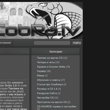
оп кланов
Категории
Тактики на картах CS
[12]
Читеры и читы
[10]
Оружие в Counter Strike
[10]
Сервер
[30]
Юмор
[7]
Обучение и советы
[27]
отором Вы
сможете
Статьи про Снайпера
[2]
er Strike 1.6
! В этом
тегории
Тактики на
Распрыг в CS 1.6
[3]
картах как
de_dust2
,
Раскрутка Сайта
[2]
ерить
и
как играть с
прочитать описание
Настройки CS
[11]
нно совершенствуя
Прострелы на картах CS
[2]
е тактики и уметь
в и самих читов
в
CS:SOURCE сервер и настройки
еры
и
что такое читы
[4]