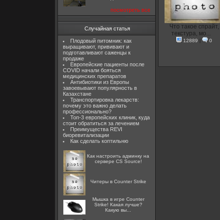
посмотреть все
Что такое спрайт,
Случайная статья
текстура, мо...
Плодовый питомник: как
12889
|
0
выращивают, прививают и
подготавливают саженцы к
продаже
Европейские пациенты после
COVID начали бояться
медицинских препаратов
Антибиотики из Европы
завоевывают популярность в
Казахстане
Транспортировка лекарств:
почему это важно делать
профессионально?
Топ-3 европейских клиник, куда
стоит обратиться за лечением
Преимущества REVI
биоревитализации
Как сделать коптильню
Как настроить админку на
сервере CS Source!
Читеры в Counter Strike
Мышка в игре Counter
Strike! Какая лучше?
Какую вы...