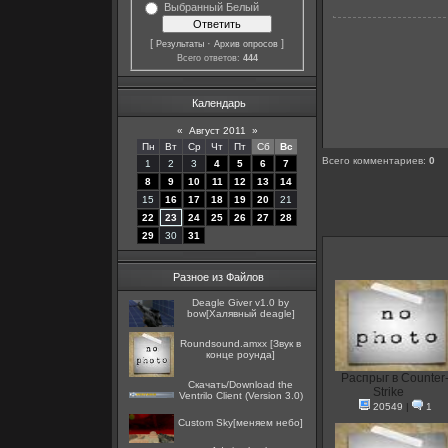
Выбранный Белый
[
·
]
Результаты
Архив опросов
Всего ответов:
444
Календарь
«
Август 2011
»
Пн
Вт
Ср
Чт
Пт
Сб
Вс
Всего комментариев
:
0
1
2
3
4
5
6
7
8
9
10
11
12
13
14
15
16
17
18
19
20
21
22
23
24
25
26
27
28
29
30
31
Разное из Файлов
Deagle Giver v1.0 by
bow[Халявный deagle]
Roundsound.amxx [Звук в
конце роунда]
Распрыг в Counter
Скачать/Download the
Strike
Ventrilo Client (Version 3.0)
20549
|
1
Custom Sky[меняем небо]