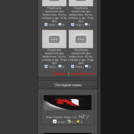
Подборка
Подборка
приколов про
приколов про
животных. Коты,
животных. Коты,
собаки и др. Угар
собаки и др. Угар
№1
№2
7097
|
0
7311
|
0
Подборка
Подборка
приколов про
приколов про
животных. Коты,
животных. Коты,
собаки и др. Угар
собаки и др. Угар
№3
№4
7913
|
0
7354
|
0
добавить
|
посмотреть все
Последние кланы
ℕℤツ
-
Клан Counter Strike 1.6
3138 |
0 |
5