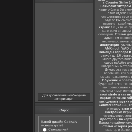
в
Counter Strike 1.
называют читером 
нашего блога Вы сможе
этом отделе В
осуществить свои п
отделе Вы сможете
стреляет, какой ур
страйк 1.6
,
что же л
категория в нашем 
сервером
.
Статьи дл
админом
на своё
несколько линков, 
инструкция
,
уменьш
AMXmod
,
WAD d
команды сервера и и
запуск цс 1.6 серве
много другого поле
сдесь найдёте ан
интересный матери
Думаю эта тема п
вспомнить как они
поможет сэкономить 
Обучение и советы
будет найти что-то но
как тренироваться 
ссылкам в мир инфор
такой strafe и как и
Для добавления необходима
картах на языке ге
авторизация
как сделать мувик и
Counter Strike 1.6
, к
то тогда
статьи о
Опрос
Настройки игры C
уменьшение лагов,
прострелы на картах
Какой дизайн Cobra.lv
Блога на сайте www
используете?
-
статья история р
Стандартный
вкратце и более 