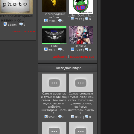
Волгоградский
.:Life:. Do^It_| ko...
исто элементарные
паблик
7197
|
0
навыки и со...
7184
|
0
13804
|
2
посмотреть все
LAM
DeekeyS
6978
|
0
7715
|
0
добавить
|
посмотреть все
Последние видео
Самые смешные
Самые смешные
и тупые люди соц.
и тупые люди соц.
сетей. Вконтакте,
сетей. Вконтакте,
одноклассники,
одноклассники,
фейсбук,
фейсбук,
инстаграм. Часть
инстаграм. Часть
1.
2.
9243
|
0
8336
|
0