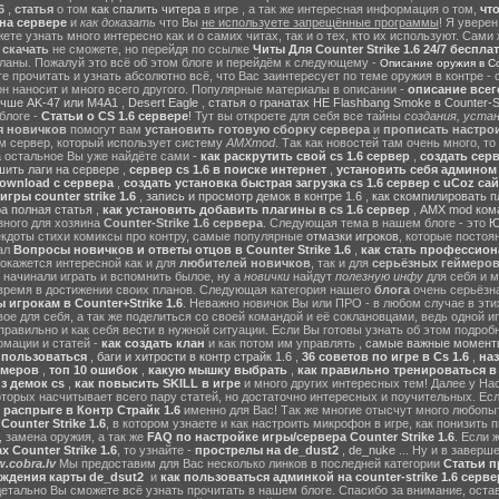
6
,
статья
о том
как спалить читера
в игре , а так же интересная информация о том,
чт
на сервере
и
как доказать
что Вы
не используете запрещённые программы
! Я уверен
те узнать много интересно как и о самих читах, так и о тех, кто их используют. Сами
ы
скачать
не сможете, но перейдя по ссылке
Читы Для Counter Strike 1.6 24/7 беспла
ланы. Пожалуй это всё об этом блоге и перейдём к следующему -
Описание оружия в Cou
 прочитать и узнать абсолютно всё, что Вас заинтересует по теме оружия в контре - с
он наносит и много всего другого. Популярные материалы в описании -
описание всег
учше AK-47 или M4A1
,
Desert Eagle
,
статья о гранатах HE Flashbang Smoke в Counter-St
блоге -
Статьи о CS 1.6 сервере
! Тут вы откроете для себя все тайны
создания, устан
я новичков
помогут вам
установить готовую сборку сервера
и
прописать настрои
м сервер, который использует систему
AMXmod
. Так как новостей там очень много, то
а остальное Вы уже найдёте сами -
как раскрутить свой cs 1.6 сервер
,
создать серв
ить лаги на сервере
,
сервер cs 1.6 в поиске интернет
,
установить себя админом н
ownload с сервера
,
создать установка быстрая загрузка cs 1.6 сервер с uCoz сай
гры counter strike 1.6
,
запись и просмотр демок в контре 1.6
,
как скомпилировать п
ра полная статья
,
как установить добавить плагины в cs 1.6 сервер
,
AMX mod ком
зного для хозяина
Counter-Strike 1.6 сервера
. Следующая тема в нашем блоге - это
Ю
екдоты стихи комиксы про контру, самые популярные
отмазки игроков
, которые постоя
ал
Вопросы новичков и ответы отцов в Counter Strike 1.6
,
как стать профессион
окажется интересной как и для
любителей новичков
, так и для
серьёзных геймеро
 начинали играть и вспомнить былое, ну а
новички
найдут
полезную инфу
для себя и м
время в достижении своих планов. Следующая категория нашего
блога
очень серьёзна
 игрокам в Counter+Strike 1.6
. Неважно новичок Вы или ПРО - в любом случае в эт
вое для себя, а так же поделиться со своей командой и её соклановцами, ведь одной и
правильно и как себя вести в нужной ситуации. Если Вы готовы узнать об этом подробн
мации и статей -
как создать клан
и как потом им управлять ,
самые важные моменты
м пользоваться
,
баги и хитрости в контр страйк 1.6
,
36 советов по игре в Cs 1.6
,
наз
ймеров
,
топ 10 ошибок
,
какую мышку выбрать
,
как правильно тренироваться в 
з демок cs
,
как повысить SKILL в игре
и много других интересных тем! Далее у На
оторых насчитывает всего пару статей, но достаточно интересных и поучительных. Ес
 распрыге в Контр Страйк 1.6
именно для Вас! Так же многие отысчут много любопы
ounter Strike 1.6
, в котором узнаете и как настроить микрофон в игре, как понизить п
 замена оружия, а так же
FAQ по настройке игры/сервера Counter Strike 1.6
. Если 
 Counter Strike 1.6
, то узнайте -
прострелы на de_dust2
,
de_nuke
... Ну и в завер
.cobra.lv
Мы предоставим для Вас несколько линков в последней категории
Статьи пр
ождения карты de_dsut2
и
как пользоваться админкой на counter-strike 1.6 серве
детально Вы сможете всё узнать прочитать в нашем блоге. Спасибо за внимание, оста