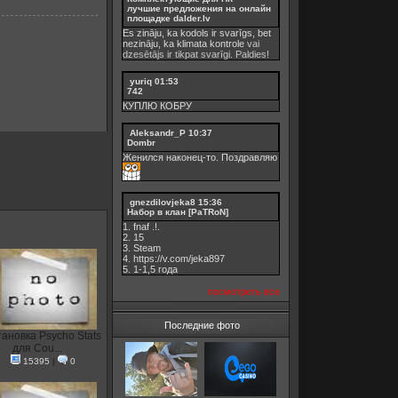
лучшие предложения на онлайн
площадке dalder.lv
Es zināju, ka kodols ir svarīgs, bet
nezināju, ka
klimata kontrole
vai
dzesētājs ir tikpat svarīgi. Paldies!
yuriq
01:53
742
КУПЛЮ КОБРУ
Aleksandr_P
10:37
Dombr
Женился наконец-то. Поздравляю
gnezdilovjeka8
15:36
Набор в клан [PaTRoN]
1. fnaf .!.
2. 15
3. Steam
4. https://v.com/jeka897
5. 1-1,5 годa
посмотреть все
Последние фото
тановка Psycho Stats
для Cou...
15395
|
0