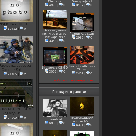
Chernovar
Фотография 1
4923
|
0
3197
|
0
!ntus КРУТ!!!!!!!!!
10412
|
0
Важный девайс
при игре в cs:go -
Разминка в cs:go
lost vape вейп
2930
|
0
3358
|
0
Раскрутка сервера
Razer Deathadder
Играемс в CS:GO
Counter Stri...
Chroma
3002
|
0
2452
|
0
21485
|
2
добавить
|
посмотреть все
Последние странички
к посмотреть DEMO
(демку) иг...
54565
|
6
Волгоградский
LanaTool
паблик (Ак...
6036
|
0
6324
|
0