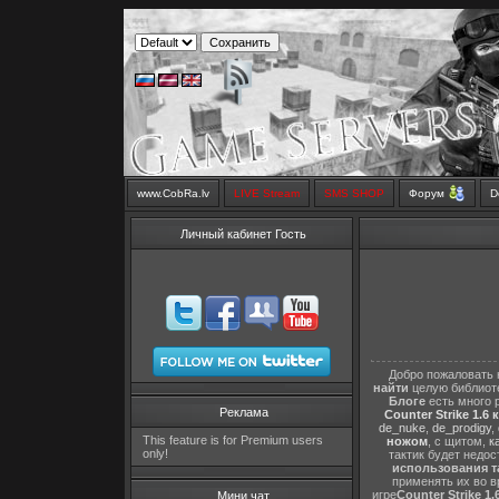
www.CobRa.lv
LIVE Stream
SMS SHOP
Форум
D
Личный кабинет Гость
Добро пожаловать 
найти
целую библиот
Блоге
есть много 
Реклама
Counter Strike 1.6 
de_nuke
,
de_prodigy
,
This feature is for Premium users
ножом
, с щитом,
к
only!
тактик будет недо
использования т
применять их во в
игре
Counter Strike 1.
Мини чат