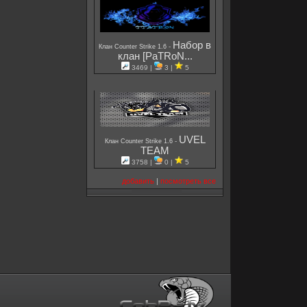
Набор в
-
Клан Counter Strike 1.6
клан [PaTRoN...
3469 |
3 |
5
UVEL
-
Клан Counter Strike 1.6
TEAM
3758 |
0 |
5
добавить
|
посмотреть все