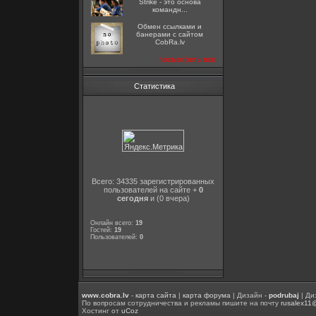
Strike - это основа
командн...
Oбмен ссылками и
банерами с сайтом
CobRa.lv
посмотреть все
Статистика
Всего: 34335 зарегистрированных
пользователей на сайте +
0
сегодня
и (0 вчера)
Онлайн всего:
19
Гостей:
19
Пользователей:
0
www.cobra.lv
-
карта сайта
|
карта форума
| Дизайн -
podrubaj
| Ди
По вопросам сотрудничества и рекламы пишите на почту
rusalex11
Хостинг от
uCoz