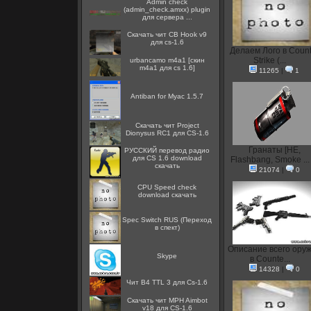
Admin check
(admin_check.amxx) plugin
для сервера ...
Скачать чит CB Hook v9
для cs-1.6
Делаем Лого в Count
Strike (...
urbancamo m4a1 [скин
m4a1 для cs 1.6]
11265
|
1
Antiban for Myac 1.5.7
Скачать чит Project
Dionysus RC1 для CS-1.6
Гранаты [HE,
РУССКИЙ перевод радио
для CS 1.6 download
Flashbang, Smoke ...
скачать
21074
|
0
CPU Speed check
download скачать
Spec Switch RUS (Переход
в спект)
Описание всего ору
Skype
в Counte...
14328
|
0
Чит B4 TTL 3 для Cs-1.6
Скачать чит MPH Aimbot
v18 для CS-1.6