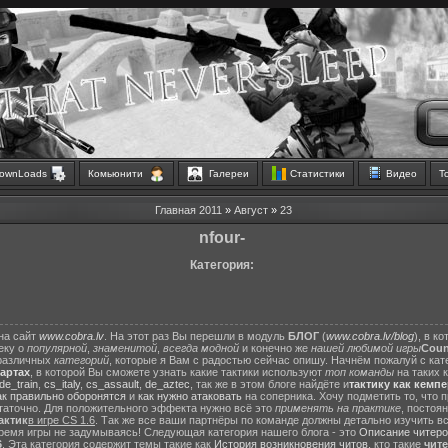
ownLoads
Комьюнити
Галереи
Статистики
Видео
Т
Главная
2011
»
Август
»
23
nfour-
Категория:
на сайт
www.cobra.lv
. На этот раз Вы перешли в модуль
БЛОГ
(
www.cobra.lv/blog
), в к
еку о
популярной
,
знаменитой
,
всегда модной
и конечно же
нашей любимой игры
Count
различных
категорий
, которые я Вам с радостью сейчас опишу. Начнём пожалуй с ка
картах
, в которой Вы сможете узнать какие тактики используют
топ команды
на таких 
de_train
,
cs_italy
,
cs_assault
,
de_aztec
, так же в этом блоге найдёте и
тактику как кемп
ак правильно оборонятся
и
как нужно атаковать
на соперника. Хочу подметить то, что 
статочно. Для положительного эффекта нужно всё это
применять на практике
, постоя
актик
в игре CS 1.6
. Так же все ваши партнёры по команде должны детально изучить вс
ремя игры не задумываясь! Следующая категория нашего блога - это
Описание читеро
6
. Эта категория содержит темы такие как
История возникновения читов
, кто такие
чит