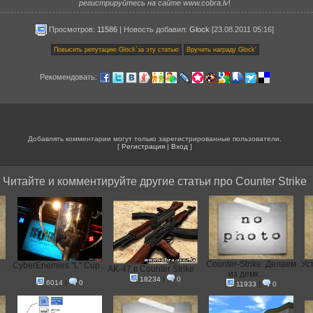
регистрируйтесь на сайте www.cobra.lv
!
Просмотров:
11586
|
Новость добавил
:
Glock
[23.08.2011 05:16]
Рекомендовать:
Добавлять комментарии могут только зарегистрированные пользователи.
[
Регистрация
|
Вход
]
Читайте и комментируйте другие статьи про Counter Strike
-
Counter-Strike: Делаем
Ус
CyberEnemies "L" Cup...
AK-47 в Counter Strike
из демк...
18234
|
0
6014
|
0
11933
|
0