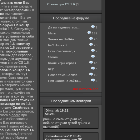
о делать если Вас
Статьи про CS 1.6
[5]
, что в этом разделе
 же
чит-программы
в
тно
вы сможете
! В этом
nter Strike
Последнее на форуме
колько стоит, как
о оружия в контр
Да вы издеваетесь...
2
rike 1.6
. Следующая
овки и управления
Мапы
182
ть установить себя
Заявка на UnBAn
26
 я Вам дам только
ер cs 1.6 новичку
RoY Jones Jr.
25
а cs 1.6 сервере с
Если бы сейчас, к...
2
та
,
консольные
лагины для сервера
,
Steam
3
анды для админов
и
мор в игре CS 1.6
,
Какие игры играет...
46
нно проигрывают,
help
6
алом в контре 1.6
.
в
, которые смогут
Новая тема.Беспла...
10
ожет быть она им
Рип шаблона сайта...
8
я и называется она -
их материлах можно
гре мало, нужно знать
посмотреть все
ее, то следуйте по
 игры в контру
,
что
вания мест точек на
Последние комментарии
команде по cs 1.6
,
с отдел
Снайперы в
Dima_ak
19:21
ли Вы фан распрыгов,
Ak-VaL
тного в
блоге
про
инг, избавление и
раньше были отцами кс)
же Вас интересуют
сейчас отцами детей дочек и
шение Нашего
обзора
сыновей))
о Counter Strike 1.6
ре
. Пожалуй это всё
tomastomenas12
08:45
вайтесь с Нами и
Комплектующие для ПК –