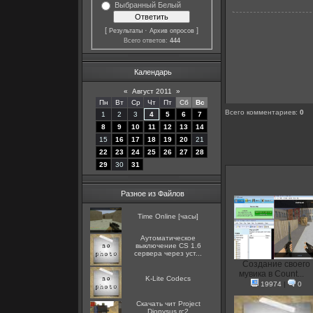
Выбранный Белый
[
·
]
Результаты
Архив опросов
Всего ответов:
444
Календарь
«
Август 2011
»
Пн
Вт
Ср
Чт
Пт
Сб
Вс
Всего комментариев
:
0
1
2
3
4
5
6
7
8
9
10
11
12
13
14
15
16
17
18
19
20
21
22
23
24
25
26
27
28
29
30
31
Разное из Файлов
Time Online [часы]
Аутоматическое
выключение CS 1.6
сервера через уст...
Создание своего
мувика в Count...
K-Lite Codecs
19974
|
0
Скачать чит Project
Dionysus rc2