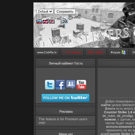
www.CobRa.lv
LIVE Stream
SMS SHOP
Форум
D
Личный кабинет Гость
Добро пожаловать 
найти
целую библиот
Блоге
есть много 
Реклама
Counter Strike 1.6 
de_nuke
,
de_prodigy
,
This feature is for Premium users
ножом
, с щитом,
к
only!
тактик будет недо
использования т
применять их во в
игре
Counter Strike 1.
Мини чат