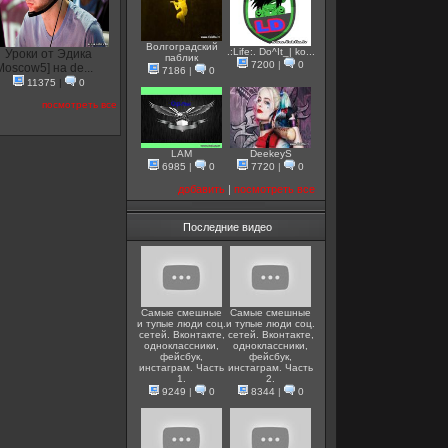
Волгоградский
.:Life:. Do^It_| ko...
Уроки от Эдика
паблик
7200
|
0
Moscow5] на de...
7186
|
0
11375
|
0
посмотреть все
LAM
DeekeyS
6985
|
0
7720
|
0
добавить
|
посмотреть все
Последние видео
Самые смешные
Самые смешные
и тупые люди соц.
и тупые люди соц.
сетей. Вконтакте,
сетей. Вконтакте,
одноклассники,
одноклассники,
фейсбук,
фейсбук,
инстаграм. Часть
инстаграм. Часть
1.
2.
9249
|
0
8344
|
0