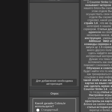
в
Counter Strike 1.
называют читером 
нашего блога Вы сможе
этом отделе В
осуществить свои п
отделе Вы сможете
стреляет, какой ур
страйк 1.6
,
что же л
категория в нашем 
сервером
.
Статьи дл
админом
на своё
несколько линков, 
инструкция
,
уменьш
AMXmod
,
WAD d
команды сервера и и
запуск цс 1.6 серве
много другого поле
сдесь найдёте ан
интересный матери
Думаю эта тема п
вспомнить как они
поможет сэкономить 
Обучение и советы
будет найти что-то но
как тренироваться 
ссылкам в мир инфор
такой strafe и как и
Для добавления необходима
картах на языке ге
авторизация
как сделать мувик и
Counter Strike 1.6
, к
то тогда
статьи о
Опрос
Настройки игры C
уменьшение лагов,
прострелы на картах
Какой дизайн Cobra.lv
Блога на сайте www
используете?
-
статья история р
Стандартный
вкратце и более 