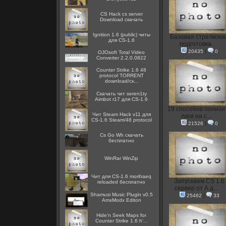
CS Hack cs server
Download скачать
Ignition 1.6 (public) читы
Базовая стрелкова
для CS-1.6
подготовка.
20435
|
0
OJOsoft Total Video
Converter 2.2.0.0822
Counter Strike 1.6 48
protocol TORRENT
download/ск...
Скачать чит seren1ty
Aimbot r17 для CS-1.6
19 способов понизи
Чит Steam Hack v11 для
лаги на с...
CS-1.6 Steam/48 protocol
21526
|
0
Cs Go Wh скачать
бесплатно
WinRar WinZip
Чит для CS-1.6 morihaeq
Запускаем CS 1.6
reloaded бесплатно
сервер от А д...
Shamusi Music Plugin v0.5
25462
|
33
AmxModx Editon
Hide'n Seek Maps for
Counter Strike 1.6 h'...