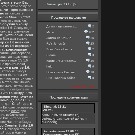
о делать если Вас
Статьи про CS 1.6
[5]
, что в этом разделе
 же
чит-программы
в
тно
вы сможете
! В этом
nter Strike
Последнее на форуме
колько стоит, как
о оружия в контр
Да вы издеваетесь...
2
rike 1.6
. Следующая
овки и управления
Мапы
182
ть установить себя
Заявка на UnBAn
26
 я Вам дам только
ер cs 1.6 новичку
RoY Jones Jr.
25
а cs 1.6 сервере с
Если бы сейчас, к...
2
та
,
консольные
лагины для сервера
,
Steam
3
анды для админов
и
мор в игре CS 1.6
,
Какие игры играет...
46
нно проигрывают,
help
6
алом в контре 1.6
.
в
, которые смогут
Новая тема.Беспла...
10
ожет быть она им
Рип шаблона сайта...
8
я и называется она -
их материлах можно
гре мало, нужно знать
посмотреть все
ее, то следуйте по
 игры в контру
,
что
вания мест точек на
Последние комментарии
команде по cs 1.6
,
с отдел
Снайперы в
Dima_ak
19:21
ли Вы фан распрыгов,
Ak-VaL
тного в
блоге
про
инг, избавление и
раньше были отцами кс)
же Вас интересуют
сейчас отцами детей дочек и
шение Нашего
обзора
сыновей))
о Counter Strike 1.6
ре
. Пожалуй это всё
tomastomenas12
08:45
вайтесь с Нами и
Комплектующие для ПК –