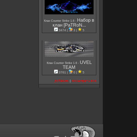
Набор в
-
Клан Counter Strike 1.6
клан [PaTRoN...
3474 |
3 |
5
UVEL
-
Клан Counter Strike 1.6
TEAM
3761 |
0 |
5
добавить
|
посмотреть все