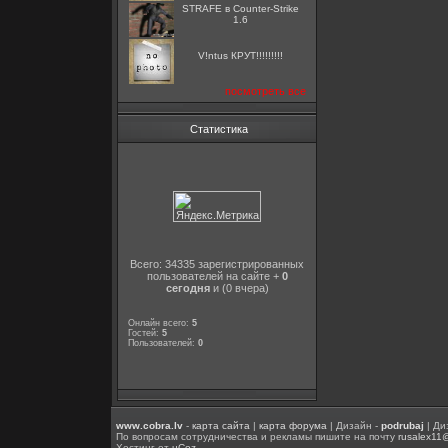
STRAFE в Counter-Strike
1.6
V!ntus КРУТ!!!!!!!!!
посмотреть все
Статистика
Всего: 34335 зарегистрированных
пользователей на сайте +
0
сегодня
и (0 вчера)
Онлайн всего:
5
Гостей:
5
Пользователей:
0
www.cobra.lv
-
карта сайта
|
карта форума
| Дизайн -
podrubaj
| Ди
По вопросам сотрудничества и рекламы пишите на почту
rusalex11
Хостинг от
uCoz