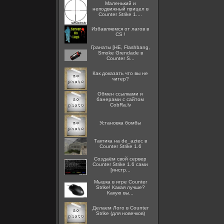
Маленький и
неподвижный прицел в
Counter Strike 1....
Избавляемся от лагов в
CS !
Гранаты [HE, Flashbang,
Smoke Grendade в
Counter S...
Как доказать что вы не
читер?
Oбмен ссылками и
банерами с сайтом
CobRa.lv
Установка бомбы
Тактика на de_aztec в
Counter Strike 1.6
Создаём свой сервер
Counter Strike 1.6 сами
[инстр...
Мышка в игре Counter
Strike! Какая лучше?
Какую вы...
Делаем Лого в Counter
Strike (для новечков)