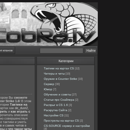
оп кланов
Категории
Тактики на картах CS
[12]
Читеры и читы
[10]
Оружие в Counter Strike
[10]
Сервер
[30]
Юмор
[7]
Обучение и советы
[27]
отором Вы
сможете
Статьи про Снайпера
[2]
er Strike 1.6
! В этом
тегории
Тактики на
Распрыг в CS 1.6
[3]
картах как
de_dust2
,
Раскрутка Сайта
[2]
ерить
и
как играть с
прочитать описание
Настройки CS
[11]
нно совершенствуя
Прострелы на картах CS
[2]
е тактики и уметь
в и самих читов
в
CS:SOURCE сервер и настройки
еры
и
что такое читы
[4]