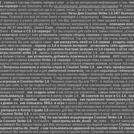
6
,
статья
о том
как спалить читера
в игре , а так же интересная информация о том,
чт
на сервере
и
как доказать
что Вы
не используете запрещённые программы
! Я уверен
те узнать много интересно как и о самих читах, так и о тех, кто их используют. Сами
ы
скачать
не сможете, но перейдя по ссылке
Читы Для Counter Strike 1.6 24/7 беспла
ланы. Пожалуй это всё об этом блоге и перейдём к следующему -
Описание оружия в Cou
 прочитать и узнать абсолютно всё, что Вас заинтересует по теме оружия в контре - с
он наносит и много всего другого. Популярные материалы в описании -
описание всег
учше AK-47 или M4A1
,
Desert Eagle
,
статья о гранатах HE Flashbang Smoke в Counter-St
блоге -
Статьи о CS 1.6 сервере
! Тут вы откроете для себя все тайны
создания, устан
я новичков
помогут вам
установить готовую сборку сервера
и
прописать настрои
м сервер, который использует систему
AMXmod
. Так как новостей там очень много, то
а остальное Вы уже найдёте сами -
как раскрутить свой cs 1.6 сервер
,
создать серв
ить лаги на сервере
,
сервер cs 1.6 в поиске интернет
,
установить себя админом н
ownload с сервера
,
создать установка быстрая загрузка cs 1.6 сервер с uCoz сай
гры counter strike 1.6
,
запись и просмотр демок в контре 1.6
,
как скомпилировать п
ра полная статья
,
как установить добавить плагины в cs 1.6 сервер
,
AMX mod ком
зного для хозяина
Counter-Strike 1.6 сервера
. Следующая тема в нашем блоге - это
Ю
екдоты стихи комиксы про контру, самые популярные
отмазки игроков
, которые постоя
ал
Вопросы новичков и ответы отцов в Counter Strike 1.6
,
как стать профессион
окажется интересной как и для
любителей новичков
, так и для
серьёзных геймеро
 начинали играть и вспомнить былое, ну а
новички
найдут
полезную инфу
для себя и м
время в достижении своих планов. Следующая категория нашего
блога
очень серьёзна
 игрокам в Counter+Strike 1.6
. Неважно новичок Вы или ПРО - в любом случае в эт
вое для себя, а так же поделиться со своей командой и её соклановцами, ведь одной и
правильно и как себя вести в нужной ситуации. Если Вы готовы узнать об этом подробн
мации и статей -
как создать клан
и как потом им управлять ,
самые важные моменты
м пользоваться
,
баги и хитрости в контр страйк 1.6
,
36 советов по игре в Cs 1.6
,
наз
ймеров
,
топ 10 ошибок
,
какую мышку выбрать
,
как правильно тренироваться в 
з демок cs
,
как повысить SKILL в игре
и много других интересных тем! Далее у На
оторых насчитывает всего пару статей, но достаточно интересных и поучительных. Ес
 распрыге в Контр Страйк 1.6
именно для Вас! Так же многие отысчут много любопы
ounter Strike 1.6
, в котором узнаете и как настроить микрофон в игре, как понизить п
 замена оружия, а так же
FAQ по настройке игры/сервера Counter Strike 1.6
. Если 
 Counter Strike 1.6
, то узнайте -
прострелы на de_dust2
,
de_nuke
... Ну и в завер
.cobra.lv
Мы предоставим для Вас несколько линков в последней категории
Статьи пр
ождения карты de_dsut2
и
как пользоваться админкой на counter-strike 1.6 серве
детально Вы сможете всё узнать прочитать в нашем блоге. Спасибо за внимание, оста