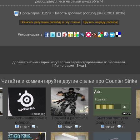
регистрируйтесь на сайте www.cobra.lv
!
Просмотров:
11279
|
Новость добавил
:
podrubaj
[04.08.2011 18:36]
Рекомендовать:
Добавлять комментарии могут только зарегистрированные пользователи.
[
Регистрация
|
Вход
]
Читайте и комментируйте другие статьи про Counter Strike
Важность экипировки в
Прыжки и распрыг в
Быстрая загрузка
У
киберспо...
Counter Str...
файлов с HTTP...
13787
|
1
27062
|
2
19141
|
1