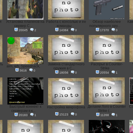
я
Установка плагинов на
Работа с консолью и ее
Обзор наиболее
Как
сервер C...
команды
популярного ору...
20045
|
2
14384
|
0
17370
|
0
ть
Замена стандартного
Распрыг в Counter-
aim, wh, Speedhack,
оружия в C...
Strike
5616
|
0
18056
|
0
20554
|
1
Быстрый коннект к
Делаем Лого в Counter
Со
Настройка микрофона
серверам в к...
Strike (...
15123
|
0
20183
|
1
11268
|
1