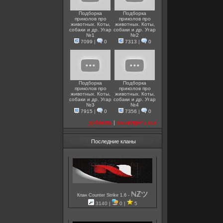
Подборка
Подборка
приколов про
приколов про
животных. Коты,
животных. Коты,
собаки и др. Угар
собаки и др. Угар
№1
№2
7099
|
0
7313
|
0
Подборка
Подборка
приколов про
приколов про
животных. Коты,
животных. Коты,
собаки и др. Угар
собаки и др. Угар
№3
№4
7915
|
0
7356
|
0
добавить
|
посмотреть все
Последние кланы
ℕℤツ
-
Клан Counter Strike 1.6
3140 |
0 |
5