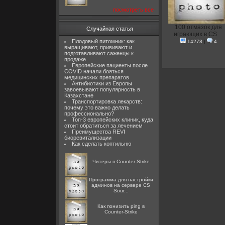
посмотреть все
100 отмазок для
Случайная статья
играющих в CS
Плодовый питомник: как
14278
|
4
выращивают, прививают и
подготавливают саженцы к
продаже
Европейские пациенты после
COVID начали бояться
медицинских препаратов
Антибиотики из Европы
завоевывают популярность в
Казахстане
Транспортировка лекарств:
почему это важно делать
профессионально?
Топ-3 европейских клиник, куда
стоит обратиться за лечением
Преимущества REVI
биоревитализации
Как сделать коптильню
Читеры в Counter Strike
Программа для настройки
админов на сервере CS
Sour...
Как понизить ping в
Counter-Strike