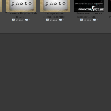
Установка Psycho Stats
Как правильно
Название точек на
для Cou...
стрелять в игре
картах Count...
[
15400
|
0
22966
|
0
17294
|
0