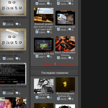
Chernovar
Фотография 1
4926
|
0
3202
|
0
 вычислить читера и
как вес...
Важный девайс
23514
|
3
при игре в cs:go -
Разминка в cs:go
lost vape вейп
2932
|
0
3364
|
0
Что такое спрайт,
Razer Deathadder
Играемс в CS:GO
текстура, мо...
Chroma
3007
|
0
2456
|
0
12895
|
0
добавить
|
посмотреть все
Последние странички
здаём свой сервер
Counter St...
12588
|
0
Волгоградский
LanaTool
паблик (Ак...
6039
|
0
6328
|
0