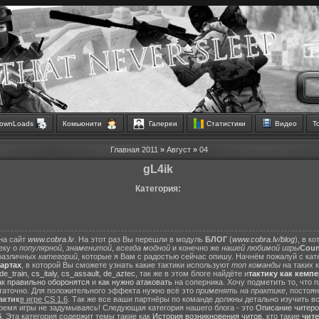
ownLoads
Комьюнити
Галереи
Статистики
Видео
Т
Главная
2011
»
Август
»
04
gL4ik
Категория:
на сайт
www.cobra.lv
. На этот раз Вы перешли в модуль
БЛОГ
(
www.cobra.lv/blog
), в к
еку о
популярной
,
знаменитой
,
всегда модной
и конечно же
нашей любимой игры
Count
различных
категорий
, которые я Вам с радостью сейчас опишу. Начнём пожалуй с ка
картах
, в которой Вы сможете узнать какие тактики используют
топ команды
на таких 
de_train
,
cs_italy
,
cs_assault
,
de_aztec
, так же в этом блоге найдёте и
тактику как кемп
ак правильно оборонятся
и
как нужно атаковать
на соперника. Хочу подметить то, что 
статочно. Для положительного эффекта нужно всё это
применять на практике
, постоя
актик
в игре CS 1.6
. Так же все ваши партнёры по команде должны детально изучить вс
ремя игры не задумываясь! Следующая категория нашего блога - это
Описание читеро
6
. Эта категория содержит темы такие как
История возникновения читов
, кто такие
чит