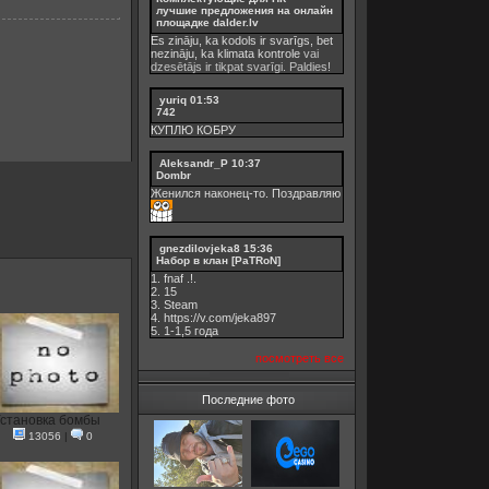
лучшие предложения на онлайн
площадке dalder.lv
Es zināju, ka kodols ir svarīgs, bet
nezināju, ka
klimata kontrole
vai
dzesētājs ir tikpat svarīgi. Paldies!
yuriq
01:53
742
КУПЛЮ КОБРУ
Aleksandr_P
10:37
Dombr
Женился наконец-то. Поздравляю
gnezdilovjeka8
15:36
Набор в клан [PaTRoN]
1. fnaf .!.
2. 15
3. Steam
4. https://v.com/jeka897
5. 1-1,5 годa
посмотреть все
Последние фото
становка бомбы
13056
|
0