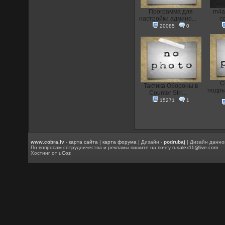
Программа для
m4a
настройки админо...
co
20085
|
0
С
Тактика Обороны в
подры
Counter Stri...
15271
|
1
www.cobra.lv
-
карта сайта
|
карта форума
| Дизайн -
podrubaj
| Дизайн данно
По вопросам сотрудничества и рекламы пишите на почту
rusalex11@live.com
Хостинг от
uCoz