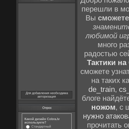
Добро пожало
перешли в м
Вы
сможете
знаменит
любимой иг
много р
радостью се
Тактики на 
сможете узна
на таких к
de_train
,
cs_
Для добавления необходима
блоге найдёт
авторизация
ножом
, с
Опрос
нужно атаков
Какой дизайн Cobra.lv
используете?
прочитать о
Стандартный