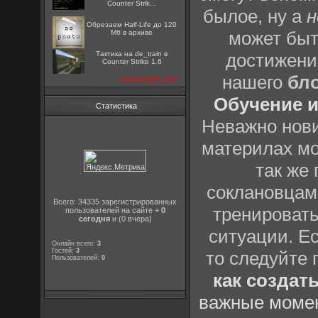
Counter Strik...
былое, ну а
н
Обрезаем Half-Life до 120
может быт
Мб в архиве
Тактика на de_train в
достижени
Counter Strike 1.6
нашего
бл
посмотреть все
Обучение и
Статистика
Неважно нови
материлах мо
так же
соклановцами
Всего: 34335 зарегистрированных
тренировать
пользователей на сайте +
0
сегодня
и (0 вчера)
ситуации. Е
Онлайн всего:
3
Гостей:
3
то следуйте 
Пользователей:
0
как создат
важные момен