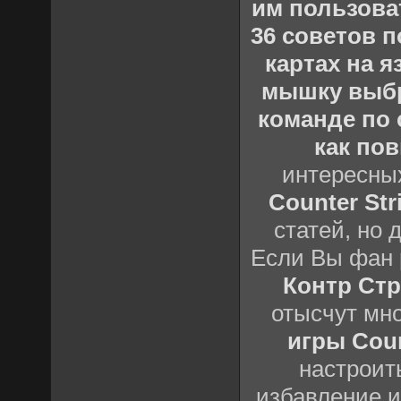
им пользова
36 советов по
картах на 
мышку выб
команде по c
как пов
интересны
Counter Stri
статей, но 
Если Вы фан 
Контр Стр
отысчут мн
игры Count
настроить
избавление и