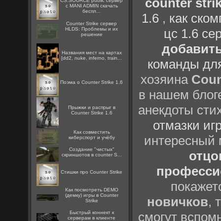
counter strik
CS:SOURCE public сервер
с MANI ADMIN скачать
беспл...
1.6
,
как ско
Counter Strike сервер
HLDS: Проблемы и их
цс 1.6 се
решение
добавить
Названия мест на картах
[dd2, nuke, inferno, train...
команды дл
хозяина
Coun
Поэма о Counter Strike 1.6
в нашем блоге
анекдоты сти
Прыжки и распрыг в
Counter Strike 1.6
отмазки иг
Как совместить
интересный
киберспорт и учёбу
Создание "чистых"
отцов
скриншотов в counter S...
профессио
Стишки про Counter Strike
покажет
Как посмотреть DEMO
(демку) игры в Counter
новичков
, 
Strike
Быстрый коннект к
смогут вспомн
серверам в клиенте