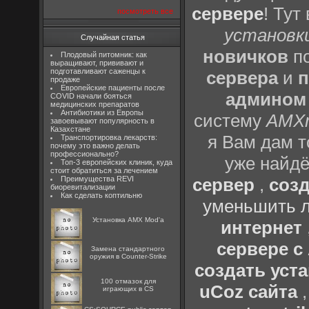
сервере
! Тут
посмотреть все
установки
Случайная статья
новичков
по
Плодовый питомник: как
выращивают, прививают и
подготавливают саженцы к
сервера
и
п
продаже
Европейские пациенты после
админом
COVID начали бояться
медицинских препаратов
Антибиотики из Европы
систему
AMX
завоевывают популярность в
Казахстане
я Вам дам т
Транспортировка лекарств:
почему это важно делать
профессионально?
уже найдё
Топ-3 европейских клиник, куда
стоит обратиться за лечением
Преимущества REVI
сервер
,
созд
биоревитализации
Как сделать коптильню
уменьшить л
Установка AMX Mod'a
интернет
сервере 
Замена стандартного
оружия в Counter-Strike
создать уста
100 отмазок для
uCoz сайта
играющих в CS