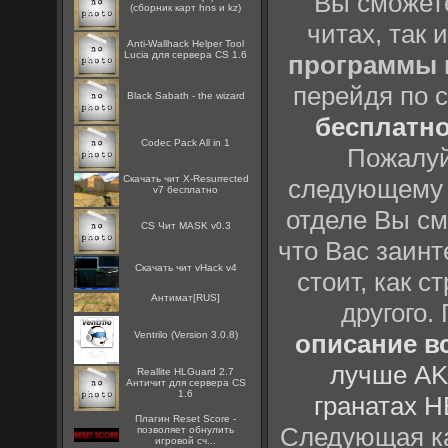
Вы сможете
(сборник карт hns и kz)
читах, так 
Anti-Wallhack Helper Tool
Lucia для сервера CS 1.6
программы
перейдя по 
Black Sabath - the wizard
бесплатн
Codec Pack All in 1
Пожалуй
Скачать чит X-Resurrected
следующему
v7 бесплатно
отделе Вы см
CS Чит MASK v0.3
что Вас заинт
Скачать чит vHack v4
стоит, как с
Антимат[RUS]
другого.
Ventrilo (Version 3.0.8)
описание вс
лучше AK
Reallite HLGuard 2.7
Aнтичит для сервера CS
1.6
гранатах H
Плагин Reset Score -
Следующая ка
позволяет обнулить
игровой сч...