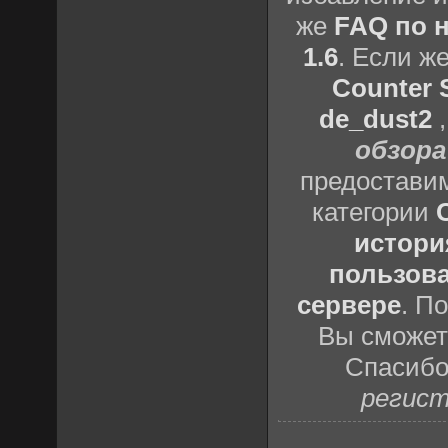
же
FAQ по н
1.6
. Если ж
Counter S
de_dust2
обзора
предоставим
категории
истори
пользова
сервере
. П
Вы сможете
Спасибо
регист