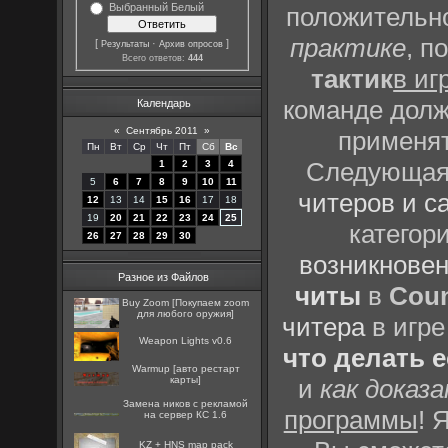
Выбранный Белый
положительно
практике
, п
[
·
]
Результаты
Архив опросов
Всего ответов:
444
тактик
в иг
команде долж
Календарь
«
Сентябрь 2011
»
применят
Пн
Вт
Ср
Чт
Пт
Сб
Вс
Следующая 
1
2
3
4
5
6
7
8
9
10
11
читеров и с
12
13
14
15
16
17
18
19
20
21
22
23
24
25
категор
26
27
28
29
30
возникновен
Разное из Файлов
читы
в
Coun
Buy Zoom [Покупаем zoom
для любого оружия]
читера
в игре
Weapon Lights v0.6
что делать 
Warmup [авто рестарт
карты]
и
как доказ
Замена ников с рекламой
программы
! 
на сервер КС 1.6
KZ + HNS map pack