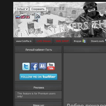
www.CobRa.lv
LIVE Stream
SMS SHOP
Форум
DownLoads
Личный кабинет Гость
Реклама
This feature is for Premium users
only!
Мини чат