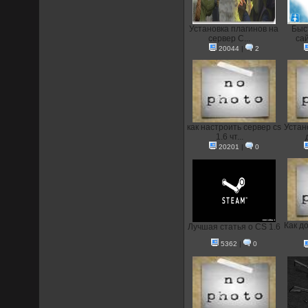
Установка плагинов на
Быс
сервер C...
сай
20044
|
2
как настроить сервер cs
Устан
1.6 чт...
20201
|
0
Как д
Лучшая статья о CS 1.6
5362
|
0