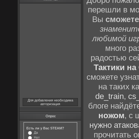
Добро пожало
перешли в м
Вы
сможете
знаменит
любимой иг
много р
радостью се
Тактики на 
сможете узна
на таких к
de_train
,
cs_
Для добавления необходима
блоге найдёт
авторизация
ножом
, с
Опрос
нужно атаков
Есть ли у Вас STEAM?
прочитать о
Да
Нет