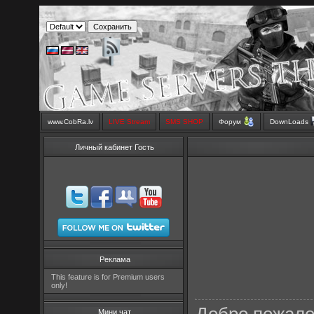
www.CobRa.lv
LIVE Stream
SMS SHOP
Форум
DownLoads
Личный кабинет Гость
Реклама
This feature is for Premium users
only!
Мини чат