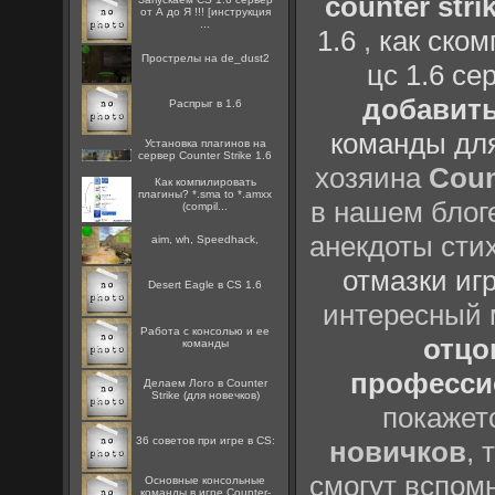
counter strik
от А до Я !!! [инструкция
...
1.6
,
как ско
Прострелы на de_dust2
цс 1.6 се
добавить
Распрыг в 1.6
команды дл
Установка плагинов на
сервер Counter Strike 1.6
хозяина
Coun
Как компилировать
плагины? *.sma to *.amxx
в нашем блоге
(compil...
анекдоты сти
aim, wh, Speedhack,
отмазки иг
Desert Eagle в CS 1.6
интересный
Работа с консолью и ее
отцов
команды
профессио
Делаем Лого в Counter
Strike (для новечков)
покажет
36 советов при игре в CS:
новичков
, 
смогут вспомн
Основные консольные
команды в игре Counter-