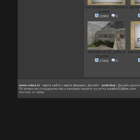
Как правильно стрелять
Делае
в игре
22963
|
0
Тактика на de_aztec в
как на
Counter ...
17440
|
0
www.cobra.lv
-
карта сайта
|
карта форума
| Дизайн -
podrubaj
| Дизайн данно
По вопросам сотрудничества и рекламы пишите на почту
rusalex11@live.com
Хостинг от
uCoz