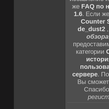
же
FAQ по н
1.6
. Если ж
Counter S
de_dust2
обзора
предоставим
категории
истори
пользова
сервере
. П
Вы сможете
Спасибо
регист