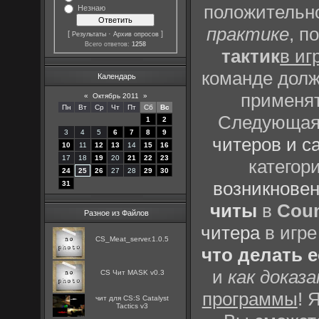
положительно
Незнаю
практике
, п
[
·
]
Результаты
Архив опросов
Всего ответов:
1258
тактик
в иг
команде долж
Календарь
применят
«
Октябрь 2011
»
Пн
Вт
Ср
Чт
Пт
Сб
Вс
Следующая 
1
2
3
4
5
6
7
8
9
читеров и с
10
11
12
13
14
15
16
17
18
19
20
21
22
23
категор
24
25
26
27
28
29
30
возникновен
31
читы
в
Coun
Разное из Файлов
читера
в игре
CS_Meat_server.1.0.5
что делать 
и
как доказ
CS Чит MASK v0.3
программы
! 
чит для CS:S Catalyst
Tactics v3