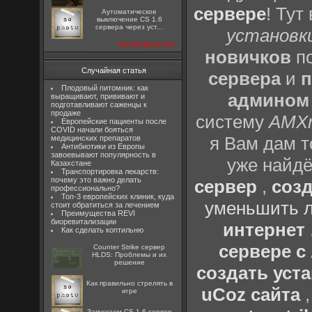
сервере
! Тут
Аутоматическое
выключение CS 1.6
сервера через уст...
установки
посмотреть все
новичков
по
Случайная статья
сервера
и
п
Плодовый питомник: как
админом
выращивают, прививают и
подготавливают саженцы к
продаже
систему
AMX
Европейские пациенты после
COVID начали бояться
я Вам дам т
медицинских препаратов
Антибиотики из Европы
завоевывают популярность в
уже найдё
Казахстане
Транспортировка лекарств:
почему это важно делать
сервер
,
созд
профессионально?
Топ-3 европейских клиник, куда
уменьшить л
стоит обратиться за лечением
Преимущества REVI
биоревитализации
интернет
Как сделать коптильню
сервере 
Counter Strike сервер
HLDS: Проблемы и их
решение
создать уста
Как правильно стрелять в
uCoz сайта
игре
Запускаем CS 1.6 сервер