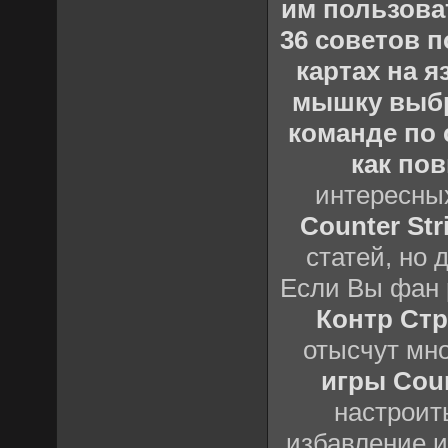
им пользова
36 советов по
картах на 
мышку выб
команде по c
как пов
интересны
Counter Stri
статей, но 
Если Вы фан 
Контр Стр
отысчут мн
игры Count
настроить
избавление и