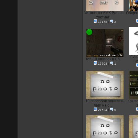
Установка AMX Bans на
Общени
хостинг
13178
|
2
F.A.
Топ-10 ошибок в CS
иг
15793
|
1
19 способов понизить
Как п
лаги на с...
(
21524
|
0