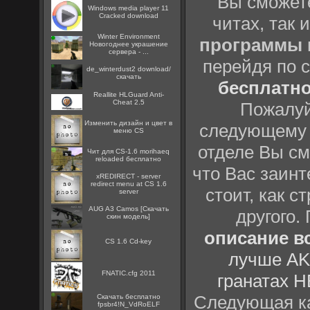
Вы сможете
Windows media player 11
Cracked download
читах, так 
Winter Environment
программы
Новогоднее украшение
сервера - ...
перейдя по 
de_winterdust2 download/
скачать
бесплатн
Reallite HLGuard Anti-
Cheat 2.5
Пожалуй
Изменить дизайн и цвет в
следующему
меню CS
отделе Вы см
Чит для CS-1.6 morihaeq
reloaded бесплатно
что Вас заинт
xREDIRECT - server
redirect menu at CS 1.6
стоит, как с
server
AUG A3 Camos [Скачать
другого.
скин модель]
описание вс
CS 1.6 Cd-key
лучше AK
FNATIC.cfg 2011
гранатах H
Следующая ка
Скачать бесплатно
fpsbr4!N_VdRoELF