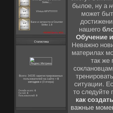
Strike:...
былое, ну а
н
V!ntus КРУТ!!!!!!!!!
может быт
достижени
Баги и хитрости в Counter
Strike 1.6
нашего
бл
посмотреть все
Обучение и
Статистика
Неважно нови
материлах мо
так же
соклановцами
тренировать
Всего: 34335 зарегистрированных
пользователей на сайте +
0
сегодня
и (0 вчера)
ситуации. Е
то следуйте 
Онлайн всего:
6
Гостей:
6
Пользователей:
0
как создат
важные момен