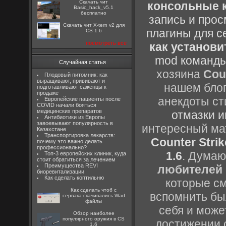
Скачать чит
консольные к
Basic_hack_v5.1
бесплатно
запись и прос
Скачать чит X-tern v2 для
плагины для с
CS 1.6
посмотреть все
как установи
mod команды
Случайная статья
хозяина
Cou
Плодовый питомник: как
выращивают, прививают и
нашем блог
подготавливают саженцы к
продаже
анекдоты ст
Европейские пациенты после
COVID начали бояться
медицинских препаратов
отмазки и
Антибиотики из Европы
завоевывают популярность в
интересный м
Казахстане
Транспортировка лекарств:
Counter Strik
почему это важно делать
профессионально?
1.6
. Думаю
Топ-3 европейских клиник, куда
стоит обратиться за лечением
Преимущества REVI
любителей 
биоревитализации
Как сделать коптильню
которые см
Как сделать чтоб с
вспомнить бы
сервака скачивались Wad
файлы
себя и може
Обзор наиболее
популярного оружия в CS
достижении 
1.6