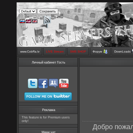
www.CobRa.lv
LIVE Stream
SMS SHOP
Форум
DownLoads
Личный кабинет Гость
Реклама
This feature is for Premium users
only!
Добро пожал
Мини чат