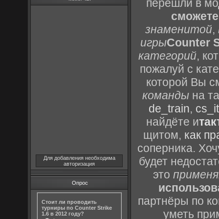
перешли в м
сможете
знаменитой
,
игры
Counter S
категорий
, к
пожалуй с кат
которой Вы с
команды
на та
de_train
,
cs_it
найдёте и
так
щитом,
как пр
соперника. Хоч
Для добавления необходима
будет недоста
авторизация
это
применя
Опрос
использов
партнёры по ко
Стоит ли проводить
турниры по Counter Strike
уметь при
1.6 в 2012 году?