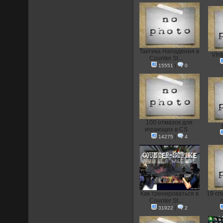
Тактика Нападения в
V!nt
Counter St...
15551
|
0
100 отмазок для
играющих в CS
14275
|
4
Как тренироваться в
19 сп
Counter St...
л
31922
|
2