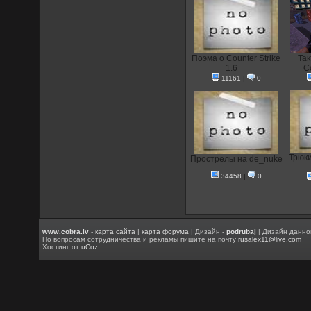
Поэма о Counter Strike
Так
1.6
Co
11161
|
0
Трюки
Прострелы на de_nuke
34458
|
0
www.cobra.lv
-
карта сайта
|
карта форума
| Дизайн -
podrubaj
| Дизайн данно
По вопросам сотрудничества и рекламы пишите на почту
rusalex11@live.com
Хостинг от
uCoz