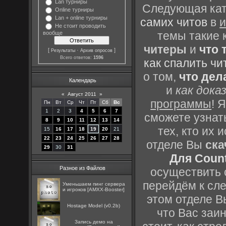
Lan турниры
Следующая кате
Online турниры
Lan + online турниры
самих читов
в
и
Не стоит проводить
темы такие 
вообще
читеры
и
что 
[
·
]
Результаты
Архив опросов
Всего ответов:
1596
как спалить чи
о том,
что дел
Календарь
и
как дока
«
Август 2011
»
программы
! 
Пн
Вт
Ср
Чт
Пт
Сб
Вс
1
2
3
4
5
6
7
сможете узнать
8
9
10
11
12
13
14
тех, кто их
15
16
17
18
19
20
21
22
23
24
25
26
27
28
отделе Вы
ска
29
30
31
Для Count
Разное из Файлов
осуществить с
перейдём к сл
Уменьшаем пинг сервера
и игроков [AMXX-Booster]
этом отделе В
Hostage Model (v0.2b)
что Вас заин
Запись демо на