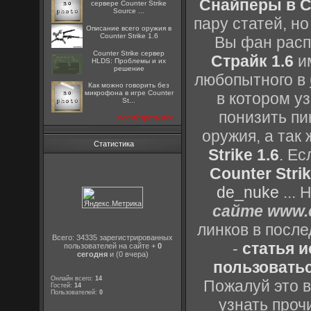
Снайперы в Co
сервере Counter Strike
Source ...
пару статей, н
Описание всего оружия в
Counter Strike 1.6
Вы фан расп
Counter Strike сервер
Страйк 1.6
им
HLDS: Проблемы и их
решение
любопытного в
Как можно говорить без
микрофона в игре Counter
в котором уз
St...
понизить пи
посмотреть все
оружия, а так
Статистика
Strike 1.6
. Е
Counter Strik
de_nuke
...
сайте www.c
линков в посл
Всего: 34335 зарегистрированных
-
статья 
пользователей на сайте +
0
сегодня
и (0 вчера)
пользоватьс
Онлайн всего:
14
Пожалуй это в
Гостей:
14
Пользователей:
0
узнать проч