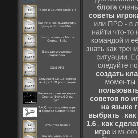
блога
очень
Трюки в Counter Strike 1.6
советы игрока
или ПРО - в 
Как установить\запустить
демку в Counter-Strik...
найти что-то 
Как стрелять из MP5 в
командой и её
Counter Strike
знать как трен
Базовая стрелковая
ситуации. Е
подготовка.
следуйте по
CS:S FPS
создать кл
Запускаем CS 1.6 сервер
моменты 
от А до Я !!! [инструкция
...
пользоват
Название точек на картах
советов по иг
Counter-Strike:GO на
русс...
на языке 
F.A.Q. по настройке игры
и сервера Counter Strike
выбрать
,
как
...
1.6
,
как сдела
Установка бомбы
игре
и много
Как обнулить Топ на