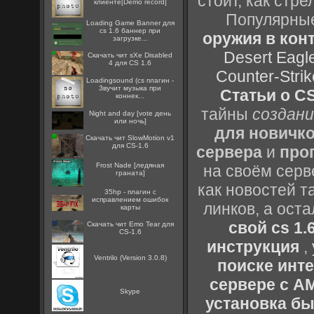
стоит, как стре
клиенте[Demo record]
Популярные
Loading Game Banner для
cs 1.6 баннер при
оружия в конт
загрузке...
Desert Eagl
Скачать чит sXe Disabled
4 для CS 1.6
Counter-Strik
Loadingsound (cs плагин -
Звучит музыка при
Статьи о CS
коннек...
тайны
создани
Night and day [vote день
или ночь]
для новичк
Скачать чит SlowMotion v1
для CS-1.6
сервера
и
про
Frost Nade [ледяная
на своём серв
граната]
как новостей т
35hp - плагин с
исправлением ошибок
линков, а ост
карты
свой cs 1.
Скачать чит Emo Tear для
CS-1.6
инструкция
,
Ventrilo (Version 3.0.8)
поиске инт
сервере с 
Skype
установка быс