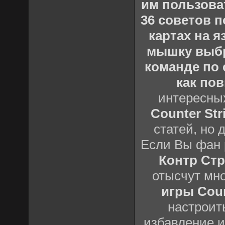
им пользова
36 советов по
картах на 
мышку выб
команде по c
как пов
интересны
Counter Stri
статей, но 
Если Вы фан 
Контр Стр
отысчут мн
игры Count
настроить
избавление и