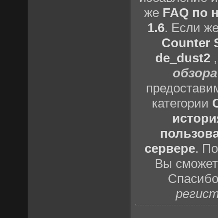
же
FAQ по н
1.6
. Если ж
Counter S
de_dust2
обзора
предоставим
категории
истори
пользова
сервере
. П
Вы сможете
Спасибо
регист