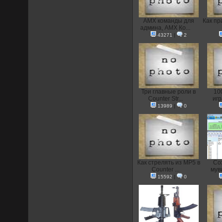
AMX команды для
Как пр
админа, AMX Ко...
43271
|
2
Три главные роли в
10
Counter Str...
иг
13989
|
0
Как стрелять из MP5 в
Со
Counter ...
муви
15592
|
0