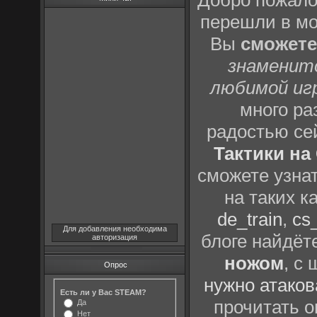
Добро пожало
перешли в м
Вы
сможете
знаменит
любимой иг
много р
радостью се
Тактики на 
сможете узна
на таких к
de_train
,
cs_
Для добавления необходима
блоге найдёт
авторизация
ножом
, с
Опрос
нужно атаков
Есть ли у Вас STEAM?
прочитать о
Да
Нет