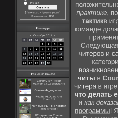
положительно
Незнаю
практике
, п
[
·
]
Результаты
Архив опросов
Всего ответов:
1258
тактик
в иг
команде долж
Календарь
применят
«
Сентябрь 2011
»
Пн
Вт
Ср
Чт
Пт
Сб
Вс
Следующая 
1
2
3
4
5
6
7
8
9
10
11
читеров и с
12
13
14
15
16
17
18
19
20
21
22
23
24
25
категор
26
27
28
29
30
возникновен
Разное из Файлов
читы
в
Coun
Скачать чит Project
Mayhem v3.02 бесплатно
читера
в игре
Скачать de_vegas.wad
что делать 
Reallite HLGuard Anti-
Cheat 2.5
и
как доказ
Чит bi0la PE-F (не ловится
программы
! 
античитами!)
HE карты для Counter