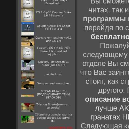
Вы сможете
Strike 1.6 ( HE Maps
Download...
читах, так 
CS 1.6 p48 Counter Strike
1.6 48 скачать
программы
перейдя по 
Counter Strike 1.6 Cheat
CD Fake 4.3
бесплатн
Скачать чит test hook v0.1
для CS-1.6
Пожалуй
Скачать CS 1.6 Counter
Strike 1.6 download
следующему
lejupla...
отделе Вы см
Скачать чит Stealth v1
public для CS-1.6
что Вас заинт
paintball mod
стоит, как с
Weapon and ammo box
другого.
STEAM PLAYERS
[ПОДПИСЫВАЕТ СТИМ
описание вс
ИГРОКОВ]
Teleport Smoke[телепорт
лучше AK
со smoke]
гранатах H
Сборник cs zombie карт на
зомби сервер [37 штук]
d...
Следующая ка
посмотреть все