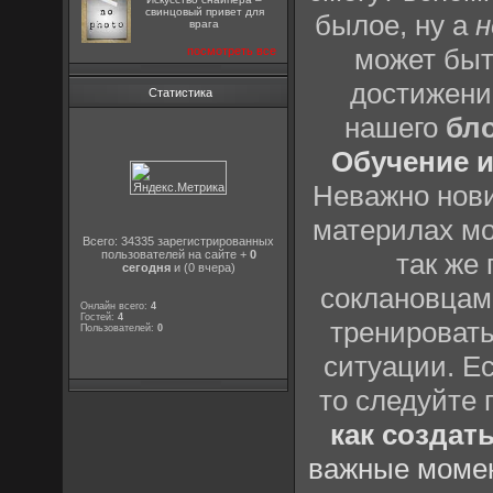
свинцовый привет для
былое, ну а
н
врага
может быт
посмотреть все
достижени
Статистика
нашего
бл
Обучение и
Неважно нови
материлах мо
Всего: 34335 зарегистрированных
пользователей на сайте +
0
так же
сегодня
и (0 вчера)
соклановцами
Онлайн всего:
4
Гостей:
4
тренировать
Пользователей:
0
ситуации. Е
то следуйте 
как создат
важные момен