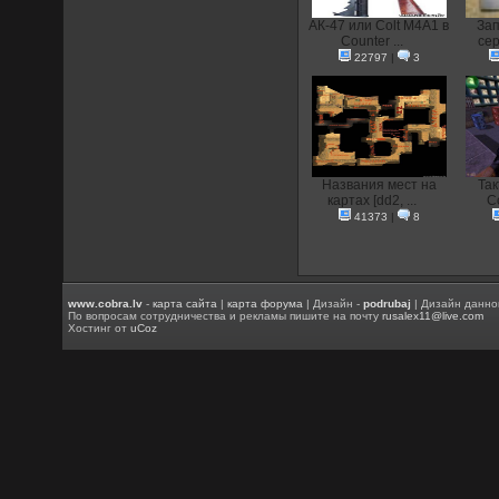
АК-47 или Colt M4A1 в
Зап
Counter ...
сер
22797
|
3
Названия мест на
Так
картах [dd2, ...
Co
41373
|
8
www.cobra.lv
-
карта сайта
|
карта форума
| Дизайн -
podrubaj
| Дизайн данно
По вопросам сотрудничества и рекламы пишите на почту
rusalex11@live.com
Хостинг от
uCoz