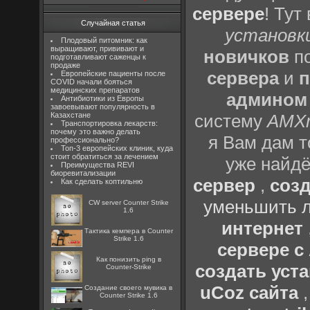
сервере
! Тут
Случайная статья
установки
Плодовый питомник: как
выращивают, прививают и
новичков
по
подготавливают саженцы к
продаже
сервера
и
п
Европейские пациенты после
COVID начали бояться
медицинских препаратов
админом
Антибиотики из Европы
завоевывают популярность в
Казахстане
систему
AMX
Транспортировка лекарств:
почему это важно делать
я Вам дам т
профессионально?
Топ-3 европейских клиник, куда
стоит обратиться за лечением
уже найдё
Преимущества REVI
биоревитализации
сервер
,
созд
Как сделать коптильню
уменьшить л
CW server Counter Strike
1.6
интернет
Тактика кемпера в Counter
Strike 1.6
сервере 
Как понизить ping в
создать уста
Counter-Strike
uCoz сайта
Создание своего мувика в
Counter Strike 1.6