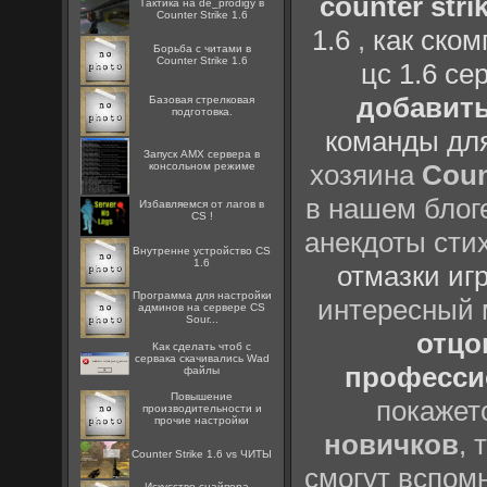
counter strik
Тактика на de_prodigy в
Counter Strike 1.6
1.6
,
как ско
Борьба с читами в
Counter Strike 1.6
цс 1.6 се
добавить
Базовая стрелковая
подготовка.
команды дл
Запуск AMX сервера в
хозяина
Coun
консольном режиме
в нашем блоге
Избавляемся от лагов в
CS !
анекдоты сти
Внутренне устройство CS
1.6
отмазки иг
Программа для настройки
интересный
админов на сервере CS
Sour...
отцов
Как сделать чтоб с
сервака скачивались Wad
профессио
файлы
Повышение
покажет
производительности и
прочие настройки
новичков
, 
Counter Strike 1.6 vs ЧИТЫ
смогут вспомн
Искусство снайпера –