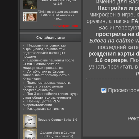
Скачать чит OpenGl для
именно для Вас
cs-1.6
Настройки игры
ATANI (прога для создания
микрофон в игре, 
ГИФок, АВИ клипов из
изо...
оружия, а так же
FA
посмотреть все
Вас интересую
прострелы на d
Случайная статья
Блога на сайте w
Плодовый питомник: как
последней кат
выращивают, прививают и
рождения карты d
подготавливают саженцы к
продаже
1.6 сервере
. По
Европейские пациенты после
COVID начали бояться
узнать прочитать 
медицинских препаратов
Антибиотики из Европы
р
завоевывают популярность в
Казахстане
Транспортировка лекарств:
почему это важно делать
Просмотро
профессионально?
Топ-3 европейских клиник, куда
стоит обратиться за лечением
Преимущества REVI
биоревитализации
Как сделать коптильню
Рек
Поэма о Counter Strike 1.6
Делаем Лого в Counter
Strike (для новечков)