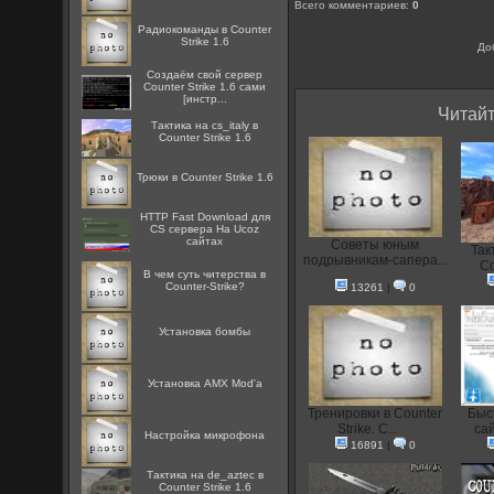
Всего комментариев
:
0
Радиокоманды в Counter
Strike 1.6
До
Создаём свой сервер
Counter Strike 1.6 сами
[инстр...
Читайт
Тактика на cs_italy в
Counter Strike 1.6
Трюки в Counter Strike 1.6
HTTP Fast Download для
CS сервера На Ucoz
сайтах
Советы юным
Так
подрывникам-сапера...
Co
В чем суть читерства в
Counter-Strike?
13261
|
0
Установка бомбы
Установка AMX Mod'a
Тренировки в Counter
Быс
Strike. С...
сай
Настройка микрофона
16891
|
0
Тактика на de_aztec в
Counter Strike 1.6