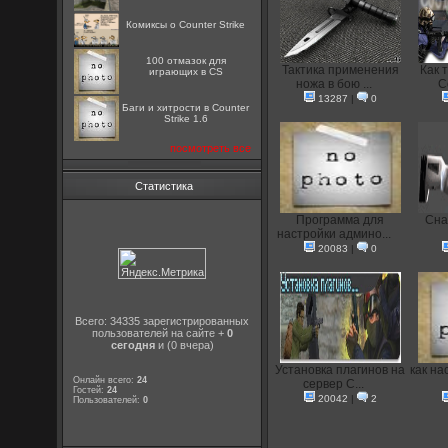
Комиксы о Counter Strike
100 отмазок для
Тактика применения
Как 
играющих в CS
ножа в бою ...
C
13287
|
0
Баги и хитрости в Counter
Strike 1.6
посмотреть все
Статистика
Программа для
Сна
настройки админо...
20083
|
0
Всего: 34335 зарегистрированных
пользователей на сайте +
0
сегодня
и (0 вчера)
Установка плагинов на
как на
Онлайн всего:
24
сервер C...
Гостей:
24
20042
|
2
Пользователей:
0