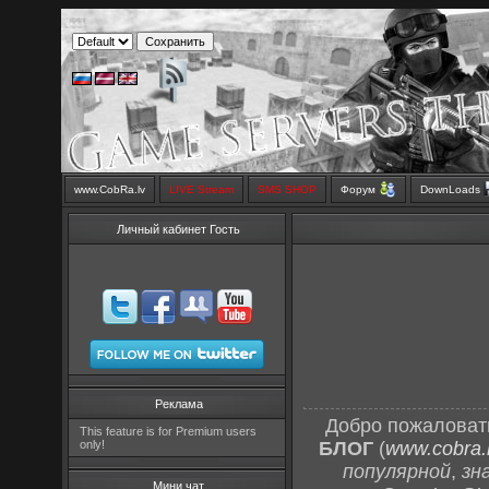
www.CobRa.lv
LIVE Stream
SMS SHOP
Форум
DownLoads
Личный кабинет Гость
Реклама
Добро пожаловат
This feature is for Premium users
only!
БЛОГ
(
www.cobra.l
популярной
,
зн
Мини чат