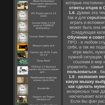
Winter Environment
которые постоянно
Новогоднее украшение
сервера - ...
ответы отцов в C
1.6
. Думаю эта те
281 Plugins для Cs 1.6
server
так и для
серьёзн
играть и вспомни
Counter Strike 1.6 48
protocol TORRENT
может быть она и
download/ск...
Следующая кате
Обучение и советы
Counter Strike Optimizator
ПРО - в любом слу
Weapon Lights v0.6
себя, а так же по
игре мало, нужн
Скачать чит HLGL 3 для
CS-1.6
нужной ситуации. 
Spray Brasil
ссылкам в мир 
управлять ,
самые 
POD-bot 3.0 Metamod
[скачать бесплатно плагин
пользоваться
,
ба
для ...
1.6
,
названия мес
Привязываем модельку
игрока к [ip,id,nick]
какую мышку выб
,
как сделать муви
Booster-lite
интересных тем! Д
насчитывает всег
Скачать чит Project
Dionysus rc2
Если Вы фан рас