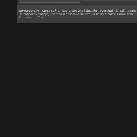
www.cobra.lv
-
карта сайта
|
карта форума
| Дизайн -
podrubaj
| Дизайн данно
По вопросам сотрудничества и рекламы пишите на почту
rusalex11@live.com
Хостинг от
uCoz