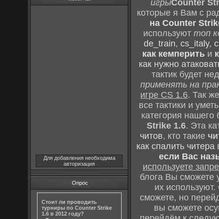
игры
Counter Str
которые я Вам с ра
на Counter Strik
используют
топ к
de_train
,
cs_italy
,
c
как кемперить
и
как нужно атаковат
тактик будет не
применять на пра
игре CS 1.6
. Так 
все тактики и уме
категория нашего 
Strike 1.6
. Эта к
читов
, кто такие
чи
как спалить читера
если Вас наз
Для добавления необходима
авторизация
используете зап
блога Вы сможете у
Опрос
их используют.
сможете, но перей
Стоит ли проводить
вы сможете осу
турниры по Counter Strike
1.6 в 2012 году?
перейдём к следу