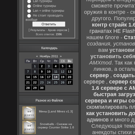
Lan турниры
сможете прочитат
Online турниры
Lan + online турниры
оружия в контре - с
Не стоит проводить
другого. Популя
вообще
контр страйк 1.
[
·
]
гранатах HE Flash
Результаты
Архив опросов
Всего ответов:
1596
нашем блоге -
Ста
создания, установ
Календарь
вам
установи
установить себ
«
Ноябрь 2011
»
Пн
Вт
Ср
Чт
Пт
Сб
Вс
AMXmod
. Так как
1
2
3
4
5
6
линков, а остал
7
8
9
10
11
12
13
сервер
,
создать
14
15
16
17
18
19
20
сервере
,
сервер cs
21
22
23
24
25
26
27
1.6 сервере с 
28
29
30
быстрая загруз
сервера и игры cou
Разное из Файлов
скомпилировать п
Мины [Land Mines v1.3]
как установить до
админов
и много д
Snowballs - Снежки на
Следующая тема 
сервер Counter Strike 1.6
анекдоты стихи 