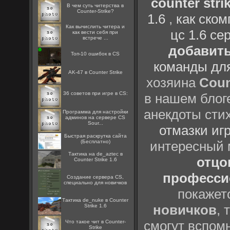
counter strik
В чем суть читерства в
Counter-Strike?
1.6
,
как ско
Как вычислить читера и
цс 1.6 се
как вести себя при
встрече ...
добавить
Топ-10 ошибок в CS
команды дл
AK-47 в Counter Strike
хозяина
Coun
36 советов при игре в CS:
в нашем блоге
анекдоты сти
Программа для настройки
админов на сервере CS
Sour...
отмазки иг
Быстрая раскрутка сайта
(Бесплатно)
интересный
Тактика на de_aztec в
отцов
Counter Strike 1.6
профессио
Создание сервера CS,
специально для новичков
покажет
Тактика de_nuke в Counter
новичков
, 
Strike 1.6
смогут вспомн
Что такое чит в Counter-
Strike