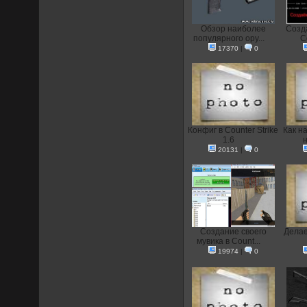
Обзор наиболее
Созд
популярного ору...
C
17370
|
0
Конфиг в Counter Strike
Как н
1.6
н
20131
|
0
Создание своего
Делае
мувика в Count...
19974
|
0