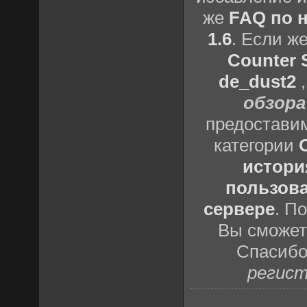
же
FAQ по н
1.6
. Если ж
Counter S
de_dust2
обзора
предоставим
категории
истори
пользова
сервере
. П
Вы сможете
Спасибо
регист