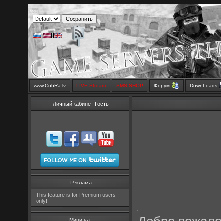
www.CobRa.lv
LIVE Stream
SMS SHOP
Форум
DownLoads
Личный кабинет Гость
Реклама
This feature is for Premium users
only!
Мини чат