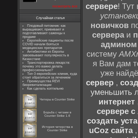
сервере
! Тут
посмотреть все
установки
Случайная статья
новичков
по
Плодовый питомник: как
выращивают, прививают и
сервера
и
п
подготавливают саженцы к
продаже
Европейские пациенты после
админом
COVID начали бояться
медицинских препаратов
систему
AMX
Антибиотики из Европы
завоевывают популярность в
Казахстане
я Вам дам т
Транспортировка лекарств:
почему это важно делать
профессионально?
уже найдё
Топ-3 европейских клиник, куда
стоит обратиться за лечением
сервер
,
созд
Преимущества REVI
биоревитализации
Как сделать коптильню
уменьшить л
интернет
Читеры в Counter Strike
сервере 
Борьба с читами в
Counter Strike 1.6
создать уста
История читерства в
uCoz сайта
Counter Strike