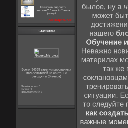
былое, ну а
н
Как компилировать
плагины? *.sma to *.amxx
может быт
(compil...
посмотреть все
достижени
нашего
бл
Статистика
Обучение и
Неважно нови
материлах мо
так же
Всего: 34335 зарегистрированных
пользователей на сайте +
0
соклановцами
сегодня
и (0 вчера)
тренировать
Онлайн всего:
1
Гостей:
1
Пользователей:
0
ситуации. Е
то следуйте 
как создат
важные момен