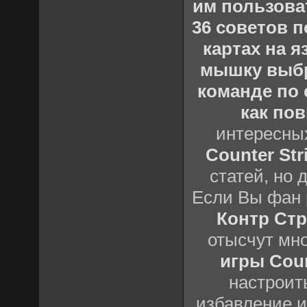
им пользова
36 советов по
картах на 
мышку выб
команде по c
как пов
интересны
Counter Stri
статей, но 
Если Вы фан 
Контр Стр
отысчут мн
игры Count
настроить
избавление и