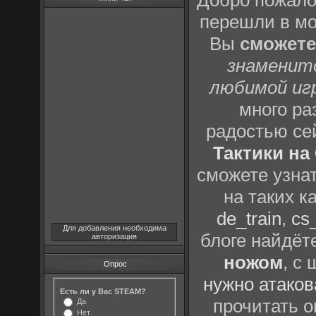
Добро пожало
перешли в м
Вы
сможете
знаменит
любимой иг
много р
радостью се
Тактики на 
сможете узна
на таких к
de_train
,
cs_
Для добавления необходима
блоге найдёт
авторизация
ножом
, с
Опрос
нужно атаков
Есть ли у Вас STEAM?
прочитать о
Да
Нет