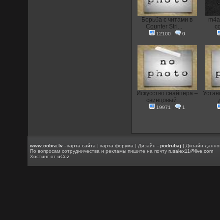
Борьба с читами в
m4a
Counter Stri...
co
12100
|
0
Искусство снайпера –
Устан
свинцовый...
19971
|
1
www.cobra.lv
-
карта сайта
|
карта форума
| Дизайн -
podrubaj
| Дизайн данно
По вопросам сотрудничества и рекламы пишите на почту
rusalex11@live.com
Хостинг от
uCoz