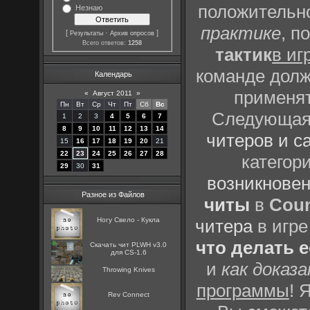
положительно
Незнаю
практике
, п
[
·
]
Результаты
Архив опросов
Всего ответов:
1258
тактик
в иг
команде долж
Календарь
применят
«
Август 2011
»
Пн
Вт
Ср
Чт
Пт
Сб
Вс
Следующая 
1
2
3
4
5
6
7
8
9
10
11
12
13
14
читеров и с
15
16
17
18
19
20
21
22
23
24
25
26
27
28
категор
29
30
31
возникновен
Разное из Файлов
читы
в
Coun
Ногу Свело - Кукла
читера
в игре
что делать 
Скачать чит PLWH v3.0
для CS-1.6
и
как доказ
Throwing Knives
программы
! 
Rev Connect