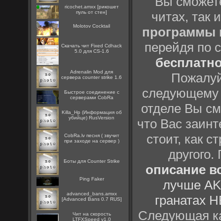
Вы сможете
ricochet.amxx [рикошет
пуль от стен]
читах, так 
Molotov Cocktail
программы
перейдя по 
Скачать чит Fixed Cdhack
5.0 для CS-1.6
бесплатн
Adrenalin Mod для
Пожалуй
сервера counter strike 1.6
следующему
Быстрое соединение с
серверами CobRa
отделе Вы см
Killa_Hp (Информация об
убийце) RusVersion
что Вас заинт
стоит, как с
CobRa.lv песня ( звучит
при заходе на сервер )
другого.
Боты для Counter Strike
описание вс
Ping Faker
лучше AK
advanced_bans.amxx
гранатах H
[Advanced Bans 0.7 RUS]
Следующая ка
Чит на скорость
LTFXSpeed v1.0